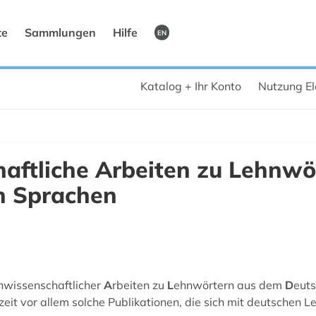
te
Sammlungen
Hilfe
EN
Katalog + Ihr Konto
Nutzung El
aftliche Arbeiten zu Lehnwö
n Sprachen
hwissenschaftlicher
A
rbeiten zu
L
ehnwörtern aus dem
D
euts
eit vor allem solche Publikationen, die sich mit deutschen L