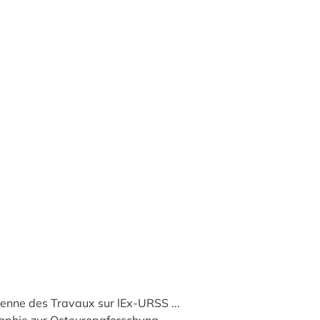
enne des Travaux sur lEx-URSS ...
raphie zur Osteuropaforschung