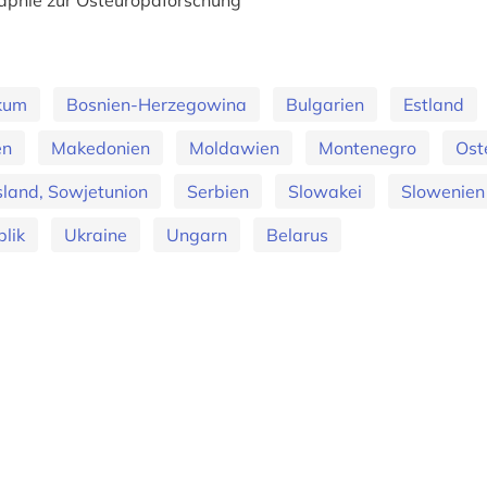
ikum
Bosnien-Herzegowina
Bulgarien
Estland
en
Makedonien
Moldawien
Montenegro
Ost
land, Sowjetunion
Serbien
Slowakei
Slowenien
lik
Ukraine
Ungarn
Belarus