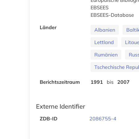
EBSEES
EBSEES-Database
Länder
Albanien
Balt
Lettland
Litau
Rumänien
Russ
Tschechische Repub
Berichtszeitraum
1991
bis
2007
Externe Identifier
ZDB-ID
2086755-4