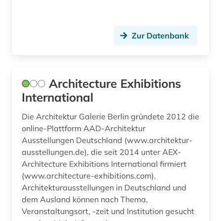
fertigungstechnik (3)
feuerwehrwesen (1)
Zur Datenbank
fid asien (1)
fid kunst, photografie, design (1)
Architecture Exhibitions
film (3)
International
filme (1)
Die Architektur Galerie Berlin gründete 2012 die
online-Plattform AAD-Architektur
filmgeschichte (1)
Ausstellungen Deutschland (www.architektur-
finnmark (1)
ausstellungen.de), die seit 2014 unter AEX-
Architecture Exhibitions International firmiert
fluidik (1)
(www.architecture-exhibitions.com).
Architekturausstellungen in Deutschland und
folklore (1)
dem Ausland können nach Thema,
forschung (2)
Veranstaltungsort, -zeit und Institution gesucht