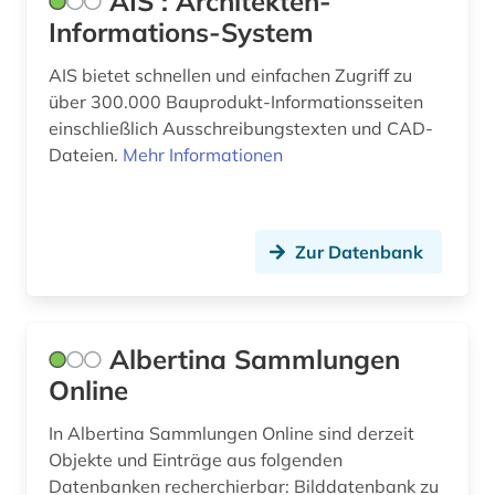
AIS : Architekten-
Informations-System
bodendenkmal (2)
AIS bietet schnellen und einfachen Zugriff zu
bodenkunde (2)
über 300.000 Bauprodukt-Informationsseiten
bodenschutz (3)
einschließlich Ausschreibungstexten und CAD-
Dateien.
Mehr Informationen
bodenverschmutzung (1)
brandenburg (2)
Zur Datenbank
brandschutz (6)
braunschweig (2)
brief (1)
Albertina Sammlungen
Online
briefsammlung (1)
In Albertina Sammlungen Online sind derzeit
brücke (1)
Objekte und Einträge aus folgenden
Datenbanken recherchierbar: Bilddatenbank zu
brückenbau (1)