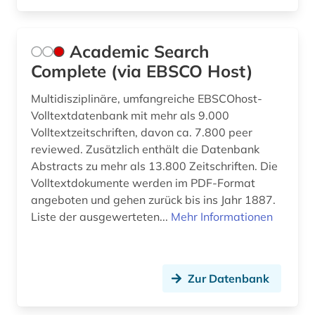
bauweise (1)
bauwerk (5)
Academic Search
bauwerke (1)
Complete (via EBSCO Host)
bauwesen (17)
Multidisziplinäre, umfangreiche EBSCOhost-
Volltextdatenbank mit mehr als 9.000
bauwirtschaft (4)
Volltextzeitschriften, davon ca. 7.800 peer
bauzeichnung (1)
reviewed. Zusätzlich enthält die Datenbank
Abstracts zu mehr als 13.800 Zeitschriften. Die
bauökologie (3)
Volltextdokumente werden im PDF-Format
angeboten und gehen zurück bis ins Jahr 1887.
bayern (3)
Liste der ausgewerteten...
Mehr Informationen
bda-preis (1)
befestigung (1)
Zur Datenbank
belastungsversuche (1)