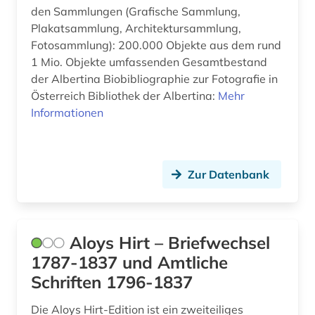
den Sammlungen (Grafische Sammlung,
buchbestand (1)
Plakatsammlung, Architektursammlung,
Fotosammlung): 200.000 Objekte aus dem rund
building information modeling (1)
1 Mio. Objekte umfassenden Gesamtbestand
der Albertina Biobibliographie zur Fotografie in
bundeswasserstraße (1)
Österreich Bibliothek der Albertina:
Mehr
bunker (2)
Informationen
bühnenbild (1)
cad (3)
Zur Datenbank
carbonbeton (1)
cd-rom (2)
Aloys Hirt – Briefwechsel
chemie (46)
1787-1837 und Amtliche
Schriften 1796-1837
china (1)
Die Aloys Hirt-Edition ist ein zweiteiliges
christentum (1)