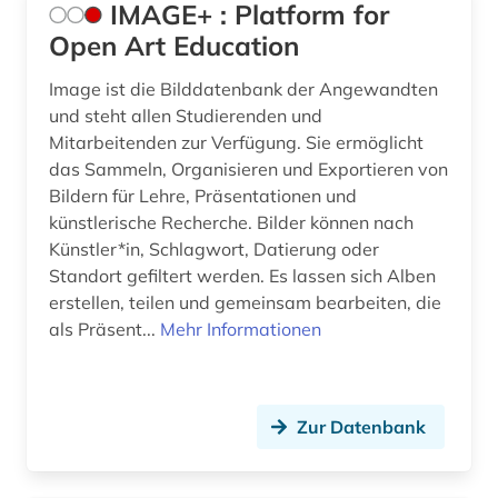
IMAGE+ : Platform for
authentizität (1)
Litauen (1)
Open Art Education
automatisierungstechnik (2)
Mittelamerika (1)
Image ist die Bilddatenbank der Angewandten
und steht allen Studierenden und
außenanlage (1)
Niederlande (2)
Mitarbeitenden zur Verfügung. Sie ermöglicht
das Sammeln, Organisieren und Exportieren von
avantgarde (1)
Niedersachsen (1)
Bildern für Lehre, Präsentationen und
baden-württemberg (1)
Nordrhein-Westfalen (1)
künstlerische Recherche. Bilder können nach
Künstler*in, Schlagwort, Datierung oder
barock (1)
Norwegen (2)
Standort gefiltert werden. Es lassen sich Alben
erstellen, teilen und gemeinsam bearbeiten, die
bau- und raumordnungsgesetz 1998 (1)
Oesterreich (19)
als Präsent...
Mehr Informationen
bau-berufsgenossenschaft (1)
Polen (2)
bauabrechnung (1)
Rheinland-Pfalz (1)
Zur Datenbank
bauakademie (1)
Schweden (3)
bauausführung (1)
Schweiz (8)