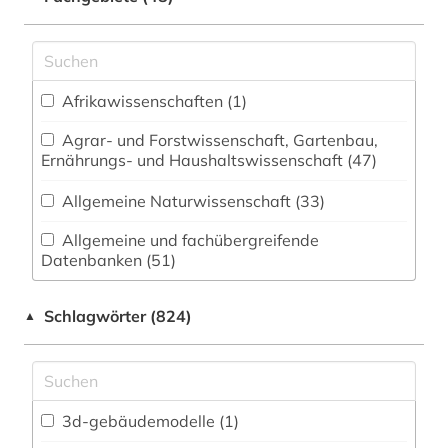
Afrikawissenschaften (1)
Agrar- und Forstwissenschaft, Gartenbau,
Ernährungs- und Haushaltswissenschaft (47)
Allgemeine Naturwissenschaft (33)
Allgemeine und fachübergreifende
Datenbanken (51)
Allgemeine und vergleichende Sprach- und
Schlagwörter (824)
▲
Literaturwissenschaft. Indogermanistik.
Außereuropäische Sprachen und Literaturen (30)
Anglistik. Amerikanistik (22)
Archäologie (47)
3d-gebäudemodelle (1)