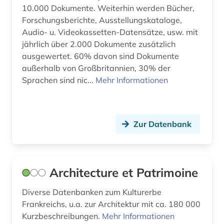
fachportal (2)
10.000 Dokumente. Weiterhin werden Bücher,
Forschungsberichte, Ausstellungskataloge,
fachregelwerk (1)
Audio- u. Videokassetten-Datensätze, usw. mit
jährlich über 2.000 Dokumente zusätzlich
fachzeitschrift (1)
ausgewertet. 60% davon sind Dokumente
außerhalb von Großbritannien, 30% der
facility management (1)
Sprachen sind nic...
Mehr Informationen
facility-management (1)
fahrzeugtechnik (1)
Zur Datenbank
fallstudie (1)
fassadenbegrünung (1)
Architecture et Patrimoine
feinwerktechnik (1)
fernerkundung (1)
Diverse Datenbanken zum Kulturerbe
Frankreichs, u.a. zur Architektur mit ca. 180 000
fernsehen (1)
Kurzbeschreibungen.
Mehr Informationen