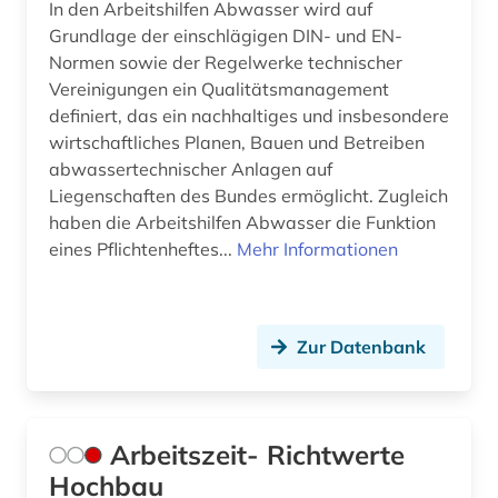
In den Arbeitshilfen Abwasser wird auf
Grundlage der einschlägigen DIN- und EN-
deckenmalerei (1)
Normen sowie der Regelwerke technischer
dehio, georg | kunsthistoriker; hochschullehrer;
Vereinigungen ein Qualitätsmanagement
historiker; maler; zeichner (1)
definiert, das ein nachhaltiges und insbesondere
wirtschaftliches Planen, Bauen und Betreiben
dehio-handbuch (1)
abwassertechnischer Anlagen auf
Liegenschaften des Bundes ermöglicht. Zugleich
dekorative kunst (1)
haben die Arbeitshilfen Abwasser die Funktion
denkmal (4)
eines Pflichtenheftes...
Mehr Informationen
denkmalamt (1)
denkmalpflege (10)
Zur Datenbank
denkmalschutz (3)
design (20)
Arbeitszeit- Richtwerte
designer (1)
Hochbau