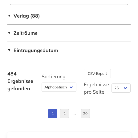
Wirtschaftswissenschaften (50)
architekturzeitschrift (1)
Daenemark (4)
Wissenschaftskunde, Forschung, Hochschul-,
Verlag (88)
▼
Museumswesen (14)
archiv (1)
Deutschland (91)
Zeiträume
archäologie (6)
▼
Deutschland (DDR) (3)
archäologische stätte (1)
Estland (1)
Eintragungsdatum
▼
audiovisuelle medien (1)
Europa (10)
aufmaß (1)
Frankreich (2)
484
CSV-Export
Sortierung
Ergebnisse
ausbau (1)
Großbritannien (3)
Ergebnisse
gefunden
pro Seite:
auslandsbau (1)
Irland (1)
ausschreibung (3)
Italien (4)
1
2
…
20
ausschreibungen (1)
Kanada (1)
ausstellung (1)
Lettland (1)