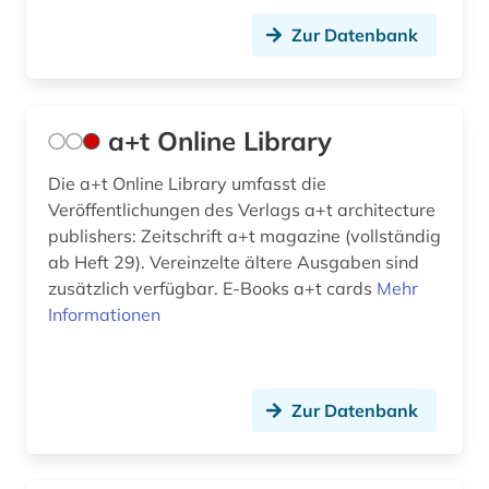
Zur Datenbank
bauordnung (3)
bauordnungsrecht (1)
bauphysik (2)
a+t Online Library
bauplanung (1)
Die a+t Online Library umfasst die
Veröffentlichungen des Verlags a+t architecture
baupolizei (1)
publishers: Zeitschrift a+t magazine (vollständig
ab Heft 29). Vereinzelte ältere Ausgaben sind
baupreis (2)
zusätzlich verfügbar. E-Books a+t cards
Mehr
bauprodukt (5)
Informationen
baurecht (13)
bauregeln (1)
Zur Datenbank
bausanierung (2)
bauschaden (3)