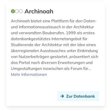
eisenbahnwesen (1)
Archinoah
ejournals (1)
Archinoah bietet eine Plattform für den Daten-
elearning (2)
und Informationsaustausch in der Architektur
elektronik (4)
und verwandten Bauberufen. 1999 als erstes
datenbankgestütztes Internetangebot für
elektronische zeitschrift (6)
Studierende der Architektur mit der Idee eines
überregionalen Ausstausches unter Einbindung
elektronisches buch (34)
von Nutzerbeiträgen gestartet, präsentiert sich
elektrotechnik (6)
das Portal nach diversen Erweiterungen und
Umgestaltungen inzwischen als Forum für...
elktrotechnik (1)
Mehr Informationen
energetische sanierung (1)
energie (2)
Zur Datenbank
energieausweis (1)