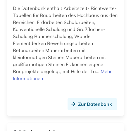
designerin (1)
Die Datenbank enthält Arbeitszeit- Richtwerte-
Tabellen für Bauarbeiten des Hochbaus aus den
deutsch (6)
Bereichen: Erdarbeiten Schalarbeiten,
Konventionelle Schalung und Großflächen-
deutsche bahn ag (1)
Schalung Rahmenschalung, Wände
deutschland (21)
Elementdecken Bewehrungsarbeiten
Betonarbeiten Mauerarbeiten mit
deutschland (ddr) (1)
kleinformatigen Steinen Mauerarbeiten mit
großformatigen Steinen Es können eigene
die lebensbeschreibungen der beruehmtesten
italienischen architekten (1)
Bauprojekte angelegt, mit Hilfe der Ta...
Mehr
Informationen
diebstahlsicherung (1)
digital humanities (1)
Zur Datenbank
digitale karte (1)
digitalisat (1)
digitalisierte literatur (1)