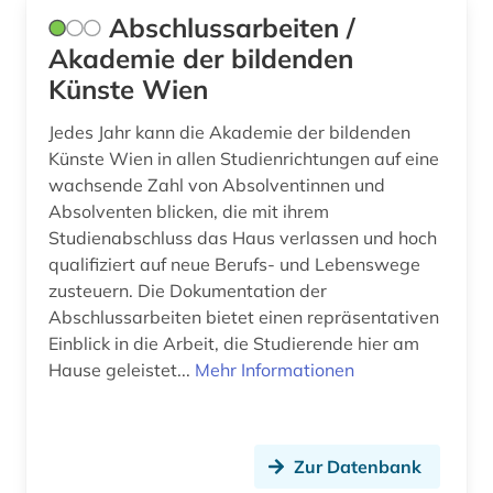
Abschlussarbeiten /
baustoff (12)
Akademie der bildenden
Künste Wien
baustoffe (1)
Jedes Jahr kann die Akademie der bildenden
baustoffkunde (1)
Künste Wien in allen Studienrichtungen auf eine
bautechnik (21)
wachsende Zahl von Absolventinnen und
Absolventen blicken, die mit ihrem
bauteil (2)
Studienabschluss das Haus verlassen und hoch
qualifiziert auf neue Berufs- und Lebenswege
bauteile (1)
zusteuern. Die Dokumentation der
bauvergabe (2)
Abschlussarbeiten bietet einen repräsentativen
Einblick in die Arbeit, die Studierende hier am
bauvertrag (1)
Hause geleistet...
Mehr Informationen
bauvorhaben (1)
bauvorschriften (1)
Zur Datenbank