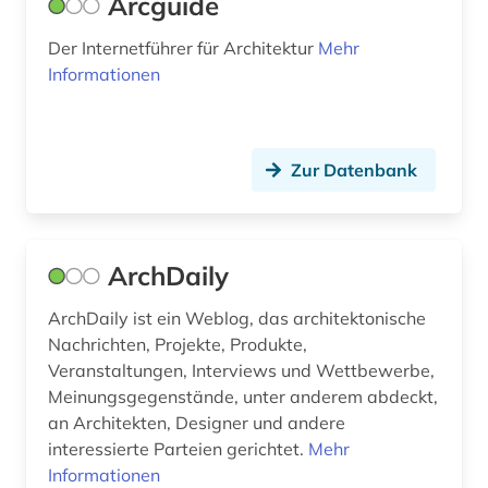
Arcguide
digitalisierung (1)
Der Internetführer für Architektur
Mehr
Informationen
din 1045 (1)
din-en-iso-norm (1)
Zur Datenbank
din-iso-norm (1)
din-norm (3)
din-vde-norm (1)
ArchDaily
diplomarbeit (1)
ArchDaily ist ein Weblog, das architektonische
Nachrichten, Projekte, Produkte,
discovery system (1)
Veranstaltungen, Interviews und Wettbewerbe,
Meinungsgegenstände, unter anderem abdeckt,
dissertation (2)
an Architekten, Designer und andere
dokument (1)
interessierte Parteien gerichtet.
Mehr
Informationen