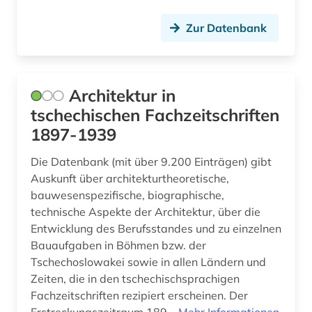
frauen (1)
Zur Datenbank
freifläche (1)
freisportanlage (1)
Architektur in
freskomalerei (1)
tschechischen Fachzeitschriften
fulda (3)
1897-1939
funktechnik (1)
Die Datenbank (mit über 9.200 Einträgen) gibt
Auskunft über architekturtheoretische,
förderverein (1)
bauwesenspezifische, biographische,
technische Aspekte der Architektur, über die
garten (1)
Entwicklung des Berufsstandes und zu einzelnen
gartenarchitekt (1)
Bauaufgaben in Böhmen bzw. der
Tschechoslowakei sowie in allen Ländern und
gartenarchitektin (1)
Zeiten, die in den tschechischsprachigen
Fachzeitschriften rezipiert erscheinen. Der
gartenbau (4)