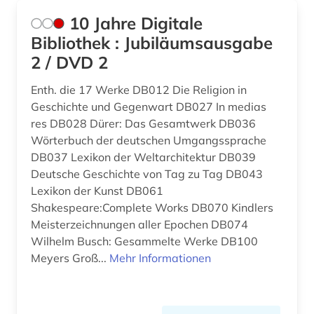
10 Jahre Digitale
baubetrieb (2)
Slowakei (1)
Bibliothek : Jubiläumsausgabe
baudenkmal (4)
Suedamerika (1)
2 / DVD 2
bauen (1)
Suedasien (1)
Enth. die 17 Werke DB012 Die Religion in
Geschichte und Gegenwart DB027 In medias
bauen im bestand (1)
Tschechische Republik (2)
res DB028 Dürer: Das Gesamtwerk DB036
bauerhaltung (1)
Tuerkei (1)
Wörterbuch der deutschen Umgangssprache
DB037 Lexikon der Weltarchitektur DB039
bauforschung (3)
USA (7)
Deutsche Geschichte von Tag zu Tag DB043
Lexikon der Kunst DB061
baugerät (1)
Ungarn (1)
Shakespeare:Complete Works DB070 Kindlers
baugeräte (1)
Meisterzeichnungen aller Epochen DB074
Wilhelm Busch: Gesammelte Werke DB100
baugeschichte (1)
Meyers Groß...
Mehr Informationen
bauhandwerk (1)
bauingenieurwesen (11)