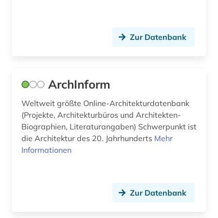
dokumentenserver (1)
dom (1)
Zur Datenbank
druckgrafik (1)
druckgraphik (1)
dänemark (4)
ArchInform
e-learning (4)
Weltweit größte Online-Architekturdatenbank
(Projekte, Architekturbüros und Architekten-
e-tutorial (1)
Biographien, Literaturangaben) Schwerpunkt ist
die Architektur des 20. Jahrhunderts
Mehr
edward s. morse (1)
Informationen
edward sylvester morse (1)
einbruchsicherung (2)
Zur Datenbank
eisenbahn (1)