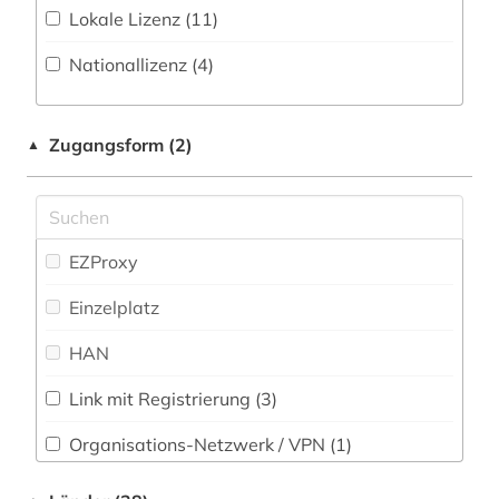
Neulatein (12)
Lokale Lizenz (11)
amerikanistik (1)
Kunstgeschichte (127)
Nationallizenz (4)
anglistik (1)
Maschinenbau (19)
anlagenbau (2)
Mathematik (27)
Zugangsform (2)
▲
anlagentechnik (1)
Medien- und Kommunikationswissenschaften,
anschrift (1)
Kommunikationsdesign (37)
Medizin (37)
anthropologie (2)
EZProxy
antike (2)
Musikwissenschaft (20)
Einzelplatz
aquarell (1)
Natur- und Umweltschutz (29)
HAN
Pädagogik (25)
arabische staaten (1)
Link mit Registrierung (3)
arabistik (1)
Philosophie (27)
Organisations-Netzwerk / VPN (1)
Physik (39)
arbeiterbewegung (1)
Shibboleth