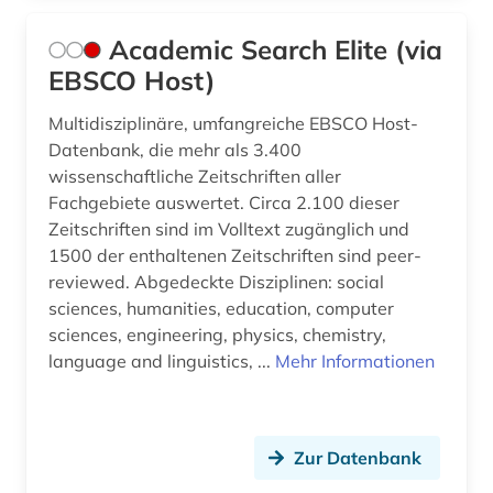
benediktinerkloster sankt salvator und
bonifatius (1)
Academic Search Elite (via
berechnung (1)
EBSCO Host)
bergbau (2)
Multidisziplinäre, umfangreiche EBSCO Host-
Datenbank, die mehr als 3.400
berlin (5)
wissenschaftliche Zeitschriften aller
Fachgebiete auswertet. Circa 2.100 dieser
beton (3)
Zeitschriften sind im Volltext zugänglich und
betonbau (1)
1500 der enthaltenen Zeitschriften sind peer-
reviewed. Abgedeckte Disziplinen: social
betriebsführung (1)
sciences, humanities, education, computer
sciences, engineering, physics, chemistry,
betriebsorganisation (1)
language and linguistics, ...
Mehr Informationen
betriebssicherheit (1)
betriebswirtschaft (2)
Zur Datenbank
betriebswirtschaftslehre (1)