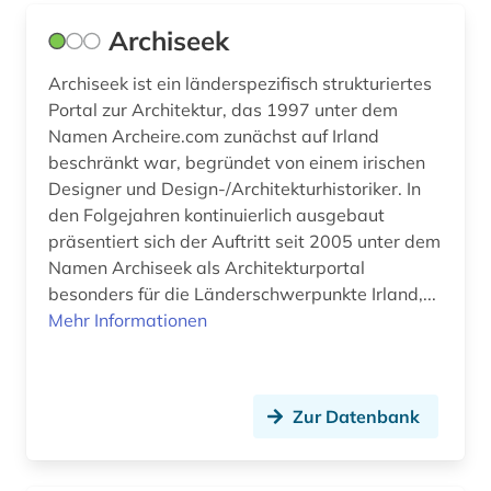
energiebewusstes bauen (6)
Archiseek
energieeffizienz (2)
Archiseek ist ein länderspezifisch strukturiertes
energieeinsparung (3)
Portal zur Architektur, das 1997 unter dem
Namen Archeire.com zunächst auf Irland
energieeinsparverordnung (1)
beschränkt war, begründet von einem irischen
Designer und Design-/Architekturhistoriker. In
energietechnik (4)
den Folgejahren kontinuierlich ausgebaut
engineering (1)
präsentiert sich der Auftritt seit 2005 unter dem
Namen Archiseek als Architekturportal
england (2)
besonders für die Länderschwerpunkte Irland,...
Mehr Informationen
englisch (6)
english (1)
entwurf (1)
Zur Datenbank
enzyklopädie (2)