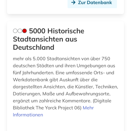
Zur Datenbank
baukonstruktion (2)
baukosten (3)
5000 Historische
baukosten ausschreibung leistung
Stadtansichten aus
bauvergabe freisportanlage außenanlage
grünanlage sportstätte (1)
Deutschland
baukostenermittlung (1)
mehr als 5.000 Stadtansichten von über 750
deutschen Städten und ihren Umgebungen aus
baukunst (1)
fünf Jahrhunderten. Eine umfassende Orts- und
Werkdatenbank gibt Auskunft über die
bauleistung (2)
dargestellten Ansichten, die Künstler, Techniken,
baumangel (1)
Datierungen, Maße und Aufbewahrungsorte,
ergänzt um zahlreiche Kommentare. (Digitale
baumaschine (2)
Bibliothek The Yorck Project 06)
Mehr
Informationen
baumaschinen (1)
baumaßnahme (1)