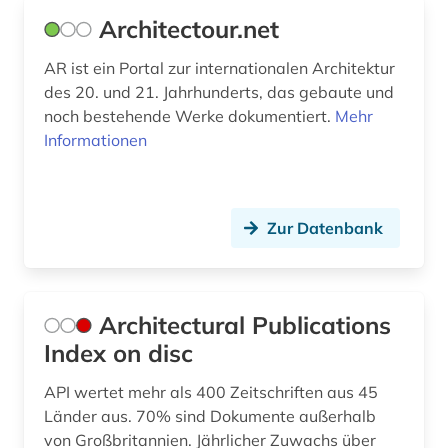
enzym (1)
Architectour.net
erdbeben (1)
AR ist ein Portal zur internationalen Architektur
des 20. und 21. Jahrhunderts, das gebaute und
ereignis (1)
noch bestehende Werke dokumentiert.
Mehr
erich (1)
Informationen
essay (2)
estland (1)
Zur Datenbank
eth zürich (1)
europa (4)
Architectural Publications
europäische technische bewertung (eta) (1)
Index on disc
europäische technische zulassung (eta) (1)
API wertet mehr als 400 Zeitschriften aus 45
Länder aus. 70% sind Dokumente außerhalb
explosionen (1)
von Großbritannien. Jährlicher Zuwachs über