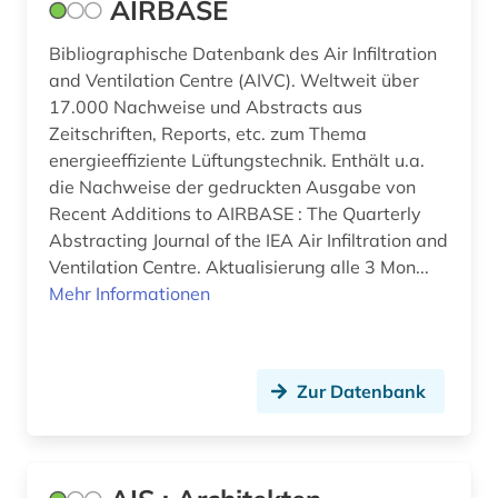
AIRBASE
bilddatenbank (12)
Bibliographische Datenbank des Air Infiltration
bildliche darstellung (1)
and Ventilation Centre (AIVC). Weltweit über
17.000 Nachweise und Abstracts aus
bildnis (1)
Zeitschriften, Reports, etc. zum Thema
energieeffiziente Lüftungstechnik. Enthält u.a.
bildträger (1)
die Nachweise der gedruckten Ausgabe von
bildung (1)
Recent Additions to AIRBASE : The Quarterly
Abstracting Journal of the IEA Air Infiltration and
biodiversität in städten (1)
Ventilation Centre. Aktualisierung alle 3 Mon...
Mehr Informationen
bioenergie (1)
biographie (6)
Zur Datenbank
biologie (2)
biowissenschaften (1)
boden (2)