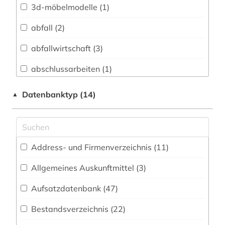
Archäologie und Kulturgeschichte
3d-möbelmodelle (1)
Nordostafrikas (5)
abfall (2)
Architektur, Bauingenieur- und
Vermessungswesen (484)
abfallwirtschaft (3)
Asienwissenschaften (4)
abschlussarbeiten (1)
Biologie, Biotechnologie (66)
abwasser (4)
Datenbanktyp (14)
▲
Buch- und Bibliothekswesen,
abwassertechnik (2)
Informationswissenschaft (18)
abwassertechnische vereinigung (1)
Chemie und Pharmazie (54)
Address- und Firmenverzeichnis (11
)
abwassertechnologie (2)
Elektrotechnik, Elektronik, Nachrichtentechnik
(81)
Allgemeines Auskunftmittel (3
)
adressbuch (1)
Energietechnik (62)
Aufsatzdatenbank (47
)
aerodynamik (1)
Ethnologie (23)
Bestandsverzeichnis (22
)
agrar- (1)