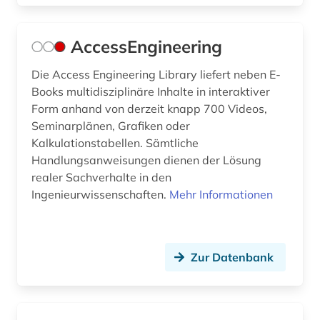
bewehrung (1)
AccessEngineering
bgvr (1)
Die Access Engineering Library liefert neben E-
bibliografie (14)
Books multidisziplinäre Inhalte in interaktiver
bibliographie (9)
Form anhand von derzeit knapp 700 Videos,
Seminarplänen, Grafiken oder
bibliothek (2)
Kalkulationstabellen. Sämtliche
Handlungsanweisungen dienen der Lösung
bibliotheksbau (1)
realer Sachverhalte in den
bibliotheksbestand (1)
Ingenieurwissenschaften.
Mehr Informationen
bibliothekskatalog plus (1)
bild (1)
Zur Datenbank
bildarchiv (5)
bildbearbeitung (1)