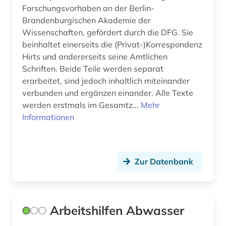
Forschungsvorhaben an der Berlin-
christliche kunst (3)
Brandenburgischen Akademie der
Wissenschaften, gefördert durch die DFG. Sie
computersicherheit (1)
beinhaltet einerseits die (Privat-)Korrespondenz
Hirts und andererseits seine Amtlichen
corbusier (1)
Schriften. Beide Teile werden separat
coworking (1)
erarbeitet, sind jedoch inhaltlich miteinander
verbunden und ergänzen einander. Alle Texte
dachbegrünung (1)
werden erstmals im Gesamtz...
Mehr
Informationen
dachdecker (1)
dachdeckerhandwerk (1)
Zur Datenbank
daten (1)
datensammlung (3)
ddr (1)
Arbeitshilfen Abwasser
debatte (1)