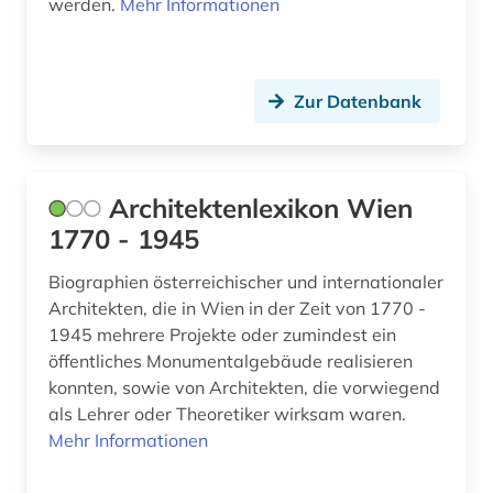
werden.
Mehr Informationen
forschungdaten (1)
forschungsbericht (2)
Zur Datenbank
forschungsprojekt (2)
forstwissenschaft (1)
Architektenlexikon Wien
fortifikation (1)
1770 - 1945
foto (1)
Biographien österreichischer und internationaler
fotoarchiv (1)
Architekten, die in Wien in der Zeit von 1770 -
1945 mehrere Projekte oder zumindest ein
fotografie (5)
öffentliches Monumentalgebäude realisieren
fotografieren (1)
konnten, sowie von Architekten, die vorwiegend
als Lehrer oder Theoretiker wirksam waren.
frankreich (1)
Mehr Informationen
französisch (1)