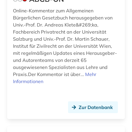
beilegung (1)
Online-Kommentar zum Allgemeinen
bekanntmachungen (1)
Bürgerlichen Gesetzbuch herausgegeben von
belgien (4)
Univ.-Prof. Dr. Andreas Klete&#269;ka,
Fachbereich Privatrecht an der Universität
beratung (1)
Salzburg und Univ.-Prof. Dr. Martin Schauer,
Institut für Zivilrecht an der Universität Wien,
bericht (1)
mit regelmäßigen Updates eines Herausgeber-
und Autorenteams von derzeit 65
berlin (7)
ausgewiesenen Spezialisten aus Lehre und
berlin deutsches institut für menschenrechte
Praxis.Der Kommentar ist über...
Mehr
(1)
Informationen
berufliche fortbildung (1)
berufliche weiterbildung (1)
Zur Datenbank
berufsbildungsgesetz (1)
berufsforschung (1)