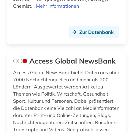
Chemist...
Mehr Informationen
branchenberichte (1)
brandenburg (4)
Zur Datenbank
brandschutz (3)
brasilien (1)
bremen (1)
Access Global NewsBank
bremische evangelische kirche (1)
Access Global NewsBank bietet Daten aus über
7000 Nachrichtenquellen und mehr als 200
brief (1)
Ländern. Ausgewertet werden Artikel zu
Themen wie Politik, Wirtschaft, Gesundheit,
briefsammlung (1)
Sport, Kultur und Personen. Dabei präsentiert
buchbestand (1)
die Datenbank eine Vielzahl an Medienformaten
darunter Print- und Online-Zeitungen, Blogs,
buchführung (2)
Nachrichtenagenturen, Zeitschriften, Rundfunk-
Transkripte und Videos. Geografisch lassen...
bundes-angestelltentarifvertrag (4)