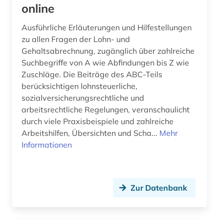
online
ausbildung (1)
Thueringen (5)
Ausführliche Erläuterungen und Hilfestellungen
auschwitz-prozess (2)
Tschechische Republik (2)
zu allen Fragen der Lohn- und
Gehaltsabrechnung, zugänglich über zahlreiche
ausland (1)
Tuerkei (2)
Suchbegriffe von A wie Abfindungen bis Z wie
Zuschläge. Die Beiträge des ABC-Teils
ausländer (1)
USA (27)
berücksichtigen lohnsteuerliche,
sozialversicherungsrechtliche und
ausländerrecht (5)
Vatikanstadt (1)
arbeitsrechtliche Regelungen, veranschaulicht
ausländisches recht (3)
durch viele Praxisbeispiele und zahlreiche
Arbeitshilfen, Übersichten und Scha...
Mehr
aussenwirtschaft (1)
Informationen
australasien (1)
australien (3)
Zur Datenbank
ausweis (1)
außenhandel (1)