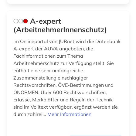
arbeitssicherheitsrecht (1)
Nordrhein-Westfalen (9)
A-expert
arbeitsstätten (1)
Norwegen (3)
(ArbeitnehmerInnenschutz)
arbeitsstättenverordnung (1)
Oesterreich (48)
Im Onlineportal von JURnet wird die Datenbank
arbeitszeugis (1)
Osmanisches Reich (1)
A-expert der AUVA angeboten, die
Fachinformationen zum Thema
arbeitszeugnis (1)
Ostasien (4)
Arbeitnehmerschutz zur Verfügung stellt. Sie
enthält eine sehr umfangreiche
arbitration (1)
Osteuropa (3)
Zusammenstellung einschlägiger
architektur (1)
Polen (2)
Rechtsvorschriften, ÖVE-Bestimmungen und
ÖNORMEN. Über 600 Rechtsvorschriften,
archivbestand (1)
Portugal (4)
Erlässe, Merkblätter und Regeln der Technik
sind im Volltext verfügbar, ergänzt werden sie
arzneimittelrecht (1)
Rheinland-Pfalz (5)
durch zahlrei...
Mehr Informationen
arzneistoffe (1)
Roemisches Reich (3)
asiatische studien (1)
Russland, Sowjetunion (5)