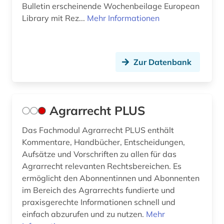
chemikalien (1)
Bulletin erscheinende Wochenbeilage European
Library mit Rez...
Mehr Informationen
china (8)
chinesisches recht (1)
Zur Datenbank
codierung (1)
common law (3)
commonwealth (9)
Agrarrecht PLUS
compliance (1)
Das Fachmodul Agrarrecht PLUS enthält
Kommentare, Handbücher, Entscheidungen,
controlling (1)
Aufsätze und Vorschriften zu allen für das
Agrarrecht relevanten Rechtsbereichen. Es
copyright (1)
ermöglicht den Abonnentinnen und Abonnenten
corona (1)
im Bereich des Agrarrechts fundierte und
praxisgerechte Informationen schnell und
corpus iuris civilis (1)
einfach abzurufen und zu nutzen.
Mehr