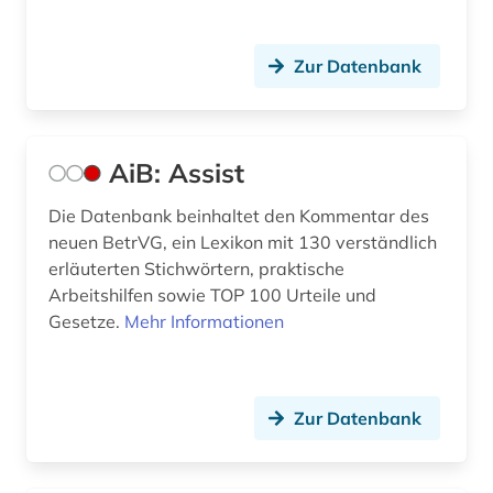
datenverarbeitung (1)
Zur Datenbank
datenwirtschaft (1)
ddr (1)
AiB: Assist
debatte (1)
demographie (1)
Die Datenbank beinhaltet den Kommentar des
neuen BetrVG, ein Lexikon mit 130 verständlich
design (5)
erläuterten Stichwörtern, praktische
Arbeitshilfen sowie TOP 100 Urteile und
designrecht (1)
Gesetze.
Mehr Informationen
designschutz (4)
deutsch (9)
Zur Datenbank
deutsche philologie (1)
deutscher presserat (1)