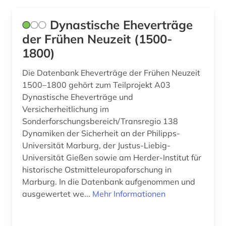
anwaltsverzeichnis (1)
GUS (2)
Dynastische Eheverträge
arabisch (2)
Griechenland (1)
der Frühen Neuzeit (1500-
1800)
arabische staaten (1)
Griechenland (Altertum) (2)
Die Datenbank Eheverträge der Frühen Neuzeit
arabistik (3)
Großbritannien (30)
1500–1800 gehört zum Teilprojekt A03
arbeit (1)
Hamburg (4)
Dynastische Eheverträge und
Versicherheitlichung im
arbeiterbewegung (1)
Hessen (12)
Sonderforschungsbereich/Transregio 138
Dynamiken der Sicherheit an der Philipps-
arbeitgeberverband (1)
Irland (5)
Universität Marburg, der Justus-Liebig-
arbeitnehmerschutz (2)
Universität Gießen sowie am Herder-Institut für
Israel (1)
historische Ostmitteleuropaforschung in
arbeitnehmervertretung (1)
Italien (4)
Marburg. In die Datenbank aufgenommen und
ausgewertet we...
Mehr Informationen
arbeitsbedingungen (1)
Japan (1)
arbeitsbedingungen und -politik (1)
Kanada (6)