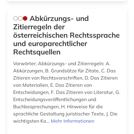
betriebliche mitbestimmung (1)
Abkürzungs- und
betriebsführung (1)
Zitierregeln der
betriebsrat (3)
österreichischen Rechtssprache
und europarechtlicher
betriebsverfassungsgesetz (1)
Rechtsquellen
betriebsverfassungsrecht (1)
Vorwörter; Abkürzungs- und Zitierregeln: A.
betriebswirtschaft (4)
Abkürzungen, B. Grundsätze für Zitate, C. Das
Zitieren von Rechtsvorschriften, D. Das Zitieren
betriebswirtschaftslehre (1)
von Materialien, E. Das Zitieren von
Entscheidungen, F. Das Zitieren von Literatur, G.
betäubungsmittel (1)
Entscheidungsveröffentlichungen und
bewertungsgesetz (1)
Buchbesprechungen, H. Hinweise für die
sprachliche Gestaltung juristischer Texte, J. Die
bgb (1)
wichtigsten Ko...
Mehr Informationen
bgvr (2)