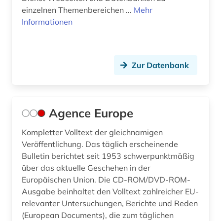
bündnerromanisch (1)
einzelnen Themenbereichen ...
Mehr
Informationen
bürgerliches gesetzbuch (6)
bürgerliches gesetzbuch <br /> (1)
bürgerliches recht (3)
Zur Datenbank
bürgerrechtsbewegung (2)
bürokratie (1)
Agence Europe
büroorganisation (1)
Kompletter Volltext der gleichnamigen
cd-rom (2)
Veröffentlichung. Das täglich erscheinende
Bulletin berichtet seit 1953 schwerpunktmäßig
charles (1809-1882) (1)
über das aktuelle Geschehen in der
Europäischen Union. Die CD-ROM/DVD-ROM-
charta der grundrechte (1)
Ausgabe beinhaltet den Volltext zahlreicher EU-
relevanter Untersuchungen, Berichte und Reden
chemie (22)
(European Documents), die zum täglichen