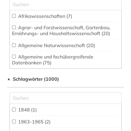
Afrikawissenschaften (7)
Agrar- und Forstwissenschaft, Gartenbau,
Ernährungs- und Haushaltswissenschaft (20)
Allgemeine Naturwissenschaft (20)
Allgemeine und fachübergreifende
Datenbanken (75)
Allgemeine und vergleichende Sprach- und
Schlagwörter (1000)
▲
Literaturwissenschaft. Indogermanistik.
Außereuropäische Sprachen und Literaturen (38)
Anglistik. Amerikanistik (39)
1848 (1)
Archäologie (10)
Archäologie und Kulturgeschichte
1963-1965 (2)
Nordostafrikas (2)