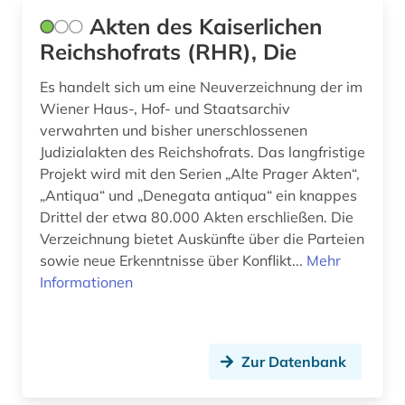
Akten des Kaiserlichen
deutsches recht (2)
Reichshofrats (RHR), Die
deutsches sprachgebiet (3)
Es handelt sich um eine Neuverzeichnung der im
deutschland (301)
Wiener Haus-, Hof- und Staatsarchiv
verwahrten und bisher unerschlossenen
deutschland : abgabenordnung (1)
Judizialakten des Reichshofrats. Das langfristige
Projekt wird mit den Serien „Alte Prager Akten“,
deutschland : finanzgerichtsordnung (1)
„Antiqua“ und „Denegata antiqua“ ein knappes
deutschland <östliche länder> (1)
Drittel der etwa 80.000 Akten erschließen. Die
Verzeichnung bietet Auskünfte über die Parteien
deutschland recht (1)
sowie neue Erkenntnisse über Konflikt...
Mehr
Informationen
deutschland. bundesarbeitsgericht (1)
deutschland. bundesrat (1)
Zur Datenbank
deutschland. bundeswehr (1)
deutschland. deutscher bundestag (1)