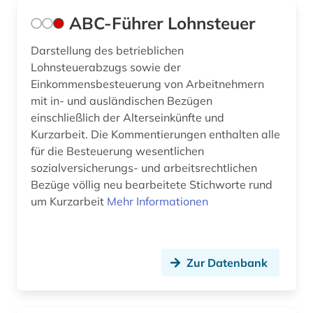
ABC-Führer Lohnsteuer
außenpolitik (4)
Darstellung des betrieblichen
außenwirtschaft (1)
Lohnsteuerabzugs sowie der
Einkommensbesteuerung von Arbeitnehmern
außenwirtschaftsrecht (3)
mit in- und ausländischen Bezügen
baden-württemberg (11)
einschließlich der Alterseinkünfte und
Kurzarbeit. Die Kommentierungen enthalten alle
bande (1)
für die Besteuerung wesentlichen
sozialversicherungs- und arbeitsrechtlichen
bandenkriminalität (1)
Bezüge völlig neu bearbeitete Stichworte rund
bankenaufsichtsrecht (1)
um Kurzarbeit
Mehr Informationen
bankenrecht (1)
bankrecht (5)
Zur Datenbank
bankvertrag (1)