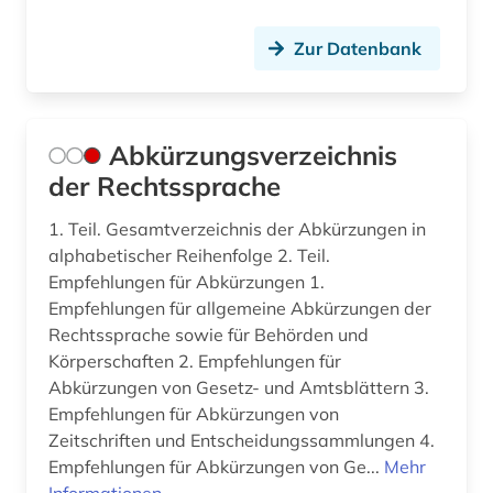
bibliografie (16)
Zur Datenbank
bibliografie 1945 (1)
bibliographie (16)
Abkürzungsverzeichnis
bibliographische quellen (1)
der Rechtssprache
bibliothek (3)
1. Teil. Gesamtverzeichnis der Abkürzungen in
alphabetischer Reihenfolge 2. Teil.
bibliotheksbestand (2)
Empfehlungen für Abkürzungen 1.
bibliothekskatalog plus (1)
Empfehlungen für allgemeine Abkürzungen der
Rechtssprache sowie für Behörden und
biblische studien (1)
Körperschaften 2. Empfehlungen für
Abkürzungen von Gesetz- und Amtsblättern 3.
bilanz (4)
Empfehlungen für Abkürzungen von
bilanzierung (1)
Zeitschriften und Entscheidungssammlungen 4.
Empfehlungen für Abkürzungen von Ge...
Mehr
bilanzrecht (14)