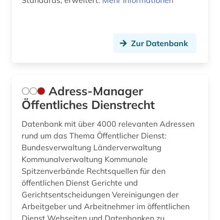
Standards, erweitert.
Mehr Informationen
bundesrichtergesetz (1)
bundessozialgericht (2)
bundestag (2)
Zur Datenbank
bundesverfassungsgericht (5)
bundesverfassungsgerichtsgesetz (1)
Adress-Manager
bundesverwaltung (1)
Öffentliches Dienstrecht
bundesverwaltungsgericht (4)
Datenbank mit über 4000 relevanten Adressen
rund um das Thema Öffentlicher Dienst:
bundeswehr (1)
Bundesverwaltung Länderverwaltung
Kommunalverwaltung Kommunale
byzanz (1)
Spitzenverbände Rechtsquellen für den
börsenrecht (2)
öffentlichen Dienst Gerichte und
Gerichtsentscheidungen Vereinigungen der
bücher (1)
Arbeitgeber und Arbeitnehmer im öffentlichen
Dienst Webseiten und Datenbanken zu