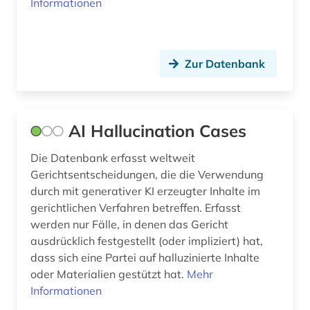
Informationen
covid (1)
covid-19 (2)
darwin, charles | naturwissenschaftler;
Zur Datenbank
biologe; geologe (1)
datanbank (1)
AI Hallucination Cases
daten (2)
Die Datenbank erfasst weltweit
datenanalyse (1)
Gerichtsentscheidungen, die die Verwendung
datenauswertung (1)
durch mit generativer KI erzeugter Inhalte im
gerichtlichen Verfahren betreffen. Erfasst
datensammlung (1)
werden nur Fälle, in denen das Gericht
ausdrücklich festgestellt (oder impliziert) hat,
datenschutz (4)
dass sich eine Partei auf halluzinierte Inhalte
oder Materialien gestützt hat.
Mehr
datenschutzrecht (3)
Informationen
datensicherung (1)