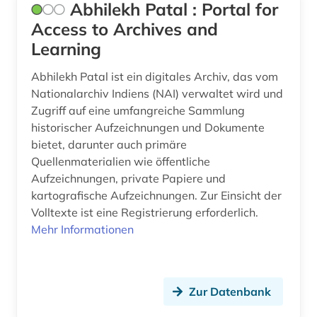
Abhilekh Patal : Portal for
berufsrecht (1)
Access to Archives and
besatzungsmacht (1)
Learning
beschluss (1)
Abhilekh Patal ist ein digitales Archiv, das vom
Nationalarchiv Indiens (NAI) verwaltet wird und
beschäftigung (1)
Zugriff auf eine umfangreiche Sammlung
historischer Aufzeichnungen und Dokumente
besoldung (2)
bietet, darunter auch primäre
besoldungsrecht (6)
Quellenmaterialien wie öffentliche
Aufzeichnungen, private Papiere und
besonderer teil (1)
kartografische Aufzeichnungen. Zur Einsicht der
Volltexte ist eine Registrierung erforderlich.
bestand (1)
Mehr Informationen
bestattungsrecht (1)
betreuungsrecht (2)
Zur Datenbank
betriebliche altersversorgung (1)