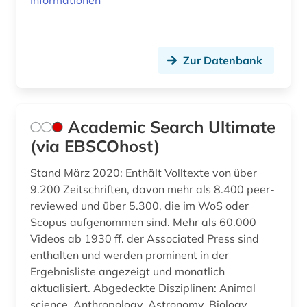
Informationen
bilanzsteuerrecht (1)
bildnis (1)
Zur Datenbank
bildstock (1)
bildungsforschung (1)
Academic Search Ultimate
biografie (1)
(via EBSCOhost)
biographie (3)
Stand März 2020: Enthält Volltexte von über
9.200 Zeitschriften, davon mehr als 8.400 peer-
biologie (1)
reviewed und über 5.300, die im WoS oder
bodenschutz (3)
Scopus aufgenommen sind. Mehr als 60.000
Videos ab 1930 ff. der Associated Press sind
book e (1)
enthalten und werden prominent in der
Ergebnisliste angezeigt und monatlich
bosnien und herzegowina (1)
aktualisiert. Abgedeckte Disziplinen: Animal
botanik (1)
science, Anthropology, Astronomy, Biology,