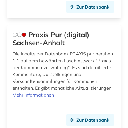
Zur Datenbank
arbeitsförderung (1)
Korea (2)
arbeitsgericht (1)
Liechtenstein (3)
arbeitsgerichtsgesetz (1)
Litauen (1)
Praxis Pur (digital)
Sachsen-Anhalt
arbeitshilfen (1)
Luxemburg (1)
Die Inhalte der Datenbank PRAXIS pur beruhen
arbeitsmarktforschung (1)
Malta (1)
1:1 auf dem bewährten Loseblattwerk "Praxis
arbeitsmedizin (1)
Mecklenburg-Vorpommern (2)
der Kommunalverwaltung". Es sind detaillierte
Kommentare, Darstellungen und
arbeitsrecht (66)
Mittelamerika (4)
Vorschriftensammlungen für Kommunen
enthalten. Es gibt monatliche Aktualisierungen.
arbeitsrecht kommentar (1)
Moldawien (2)
Mehr Informationen
arbeitsschutz (7)
Niederlande (2)
arbeitsschutzrecht (1)
Niedersachsen (7)
Zur Datenbank
arbeitssicherheit (8)
Nordamerika (1)