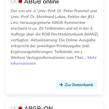
ABGB online
beamtenrecht (15)
Der von em. o. Univ.-Prof. Dr. Peter Rummel und
Univ.-Prof. Dr. Meinhard Lukas, Rektor der JKU
beamtenversorgungsgesetz (1)
Linz, herausgegebene ABGB-Kommentar
erscheint in ca. 20 Teilbänden und ist in der 4.
beamter (1)
Auflage über die RDB Rechtsdatenbank (MANZ)
beamtstg (1)
verfügbar. Aktualisierung: Die Online-Ausgabe
entspricht der jeweiligen Printausgabe (inkl.
beamtvg (1)
Ergänzungslieferungen, Teilbände, etc.).
Weitere Verlagsinformationen zum Titel....
Mehr
beeinträchtigung (1)
Informationen
behindertenrecht (1)
behinderung (1)
Zur Datenbank
behörde (2)
beihilfe <dienstrecht> (1)
ABGB-ON