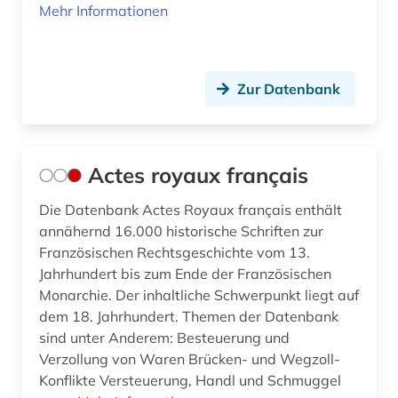
Mehr Informationen
bundesangestelltentarif (1)
bundesarbeitsgericht (1)
Zur Datenbank
bundesarchiv (1)
bundesbeamtengesetz (2009) (1)
Actes royaux français
bundesdatenschutzgesetz (4)
Die Datenbank Actes Royaux français enthält
bundesdisziplinarrecht (1)
annähernd 16.000 historische Schriften zur
bundesfinanzhof (6)
Französischen Rechtsgeschichte vom 13.
Jahrhundert bis zum Ende der Französischen
bundesfinanzverwaltung (1)
Monarchie. Der inhaltliche Schwerpunkt liegt auf
dem 18. Jahrhundert. Themen der Datenbank
bundesgericht (2)
sind unter Anderem: Besteuerung und
Verzollung von Waren Brücken- und Wegzoll-
bundesgerichtshof (8)
Konflikte Versteuerung, Handl und Schmuggel
bundesgesetz (1)