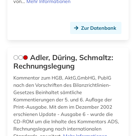
von...
Mehr Informationen
bundesgesetzblatt (1)
bundesgesetzblatt teil i (1)
Zur Datenbank
bundeshaushaltsrecht (3)
bundesländer (1)
Adler, Düring, Schmaltz:
bundesministerium (1)
Rechnungslegung
bundesnotarordnung (1)
Kommentar zum HGB, AktG,GmbHG, PublG
nach den Vorschriften des Bilanzrichtlinien-
bundespatentgericht (1)
Gesetzes Beinhaltet sämtliche
bundesrecht (13)
Kommentierungen der 5. und 6. Auflage der
Print-Ausgabe. Mit dem im Dezember 2002
bundesregierung (1)
erschienen Update - Ausgabe 6 - wurde die
CD-ROM um die Inhalte des Kommentars ADS,
bundesrepublik deutschland (1)
Rechnungslegung nach internationalen