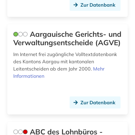
Zur Datenbank
asien (2)
Saarland (5)
asienforschung (1)
Sachsen (5)
Aargauische Gerichts- und
asyl (4)
Sachsen-Anhalt (3)
Verwaltungsentscheide (AGVE)
asylbewerber (1)
Schleswig-Holstein (3)
Im Internet frei zugängliche Volltextdatenbank
asylbewerberleistungsrecht (1)
Schweden (4)
des Kantons Aargau mit kantonalen
Leitentscheiden ab dem Jahr 2000.
Mehr
asylrecht (5)
Schweiz (50)
Informationen
asylverfahren (2)
Slowakei (1)
asylverfahrensrecht (1)
Spanien (3)
Zur Datenbank
aufenthaltsrecht (1)
Suedamerika (3)
aufklärung (1)
Suedasien (3)
ABC des Lohnbüros -
aufsatzsammlung (1)
Suedosteuropa (1)