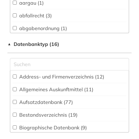
aargau (1)
Architektur, Bauingenieur- und
Vermessungswesen (36)
abfallrecht (3)
Asienwissenschaften (10)
abgabenordnung (1)
Biologie, Biotechnologie (33)
abgabeordnung (1)
Datenbanktyp (16)
▲
Buch- und Bibliothekswesen,
abgeordneter (2)
Informationswissenschaft (13)
abkommen (1)
Chemie und Pharmazie (29)
Address- und Firmenverzeichnis (12
)
abkürzung (2)
Elektrotechnik, Elektronik, Nachrichtentechnik
(10)
Allgemeines Auskunftmittel (11
)
abkürzungen (1)
Energietechnik (25)
Aufsatzdatenbank (77
)
abkürzungsverzeichnis (1)
Ethnologie (28)
Bestandsverzeichnis (19
)
abraham (1)
Geographie (29)
Biographische Datenbank (9
)
abwasserabgabengesetz (1)