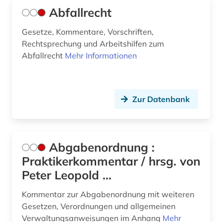
barbosa (1)
Abfallrecht
basilika (1)
Gesetze, Kommentare, Vorschriften,
bau- und raumordnungsgesetz 1998 (1)
Rechtsprechung und Arbeitshilfen zum
Abfallrecht
Mehr Informationen
bauausführung (1)
baubetrieb (1)
Zur Datenbank
baukostenermittlung (1)
bauordnung (1)
bauordnungsrecht (5)
Abgabenordnung :
Praktikerkommentar / hrsg. von
bauplanungsrecht (1)
Peter Leopold ...
bauprodukt (1)
Kommentar zur Abgabenordnung mit weiteren
baurecht (15)
Gesetzen, Verordnungen und allgemeinen
Verwaltungsanweisungen im Anhang
Mehr