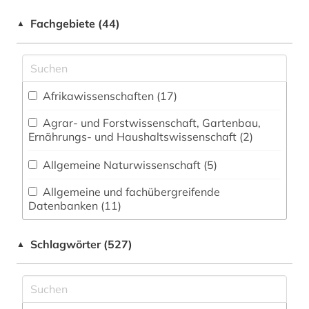
Fachgebiete (44)
▲
Afrikawissenschaften (17)
Agrar- und Forstwissenschaft, Gartenbau,
Ernährungs- und Haushaltswissenschaft (2)
Allgemeine Naturwissenschaft (5)
Allgemeine und fachübergreifende
Datenbanken (11)
Allgemeine und vergleichende Sprach- und
Schlagwörter (527)
▲
Literaturwissenschaft. Indogermanistik.
Außereuropäische Sprachen und Literaturen (23)
Anglistik. Amerikanistik (12)