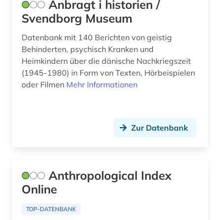
Anbragt i historien /
flucht (1)
Svendborg Museum
flurdenkmal (1)
Datenbank mit 140 Berichten von geistig
flüchtling (1)
Behinderten, psychisch Kranken und
Heimkindern über die dänische Nachkriegszeit
forschung (3)
(1945-1980) in Form von Texten, Hörbeispielen
oder Filmen
Mehr Informationen
foto (1)
fotoarchiv (2)
fotografie (2)
Zur Datenbank
fotographie (1)
fotosammlung (1)
Anthropological Index
frankreich (1)
Online
frauenforschung (1)
TOP-DATENBANK