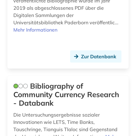
veröffentlichte Bibliographie wurde im Jahr
litauen (1)
2019 als abgeschlossenes PDF über die
literatur (5)
Digitalen Sammlungen der
Universitätsbibliothek Paderborn veröffentlic...
literaturwissenschaft (5)
Mehr Informationen
lituanistik (1)
lusitanistik (2)
Zur Datenbank
lyrik (1)
län blekinge (1)
Bibliography of
län halland (1)
Community Currency Research
län jämtland (1)
- Databank
län schonen (2)
Die Untersuchungsergebnisse sozialer
Innovationen wie LETS, Time Banks,
maghreb (1)
Tauschringe, Tianguis Tlaloc sind Gegenstand