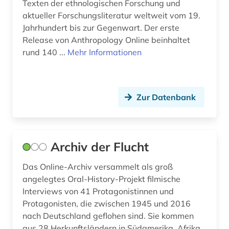
Texten der ethnologischen Forschung und
germanen (1)
aktueller Forschungsliteratur weltweit vom 19.
Jahrhundert bis zur Gegenwart. Der erste
germanische altertumskunde (1)
Release von Anthropology Online beinhaltet
germanisches nationalmuseum (1)
rund 140 ...
Mehr Informationen
geschichte (50)
geschichte 1600-1900 (1)
Zur Datenbank
geschichte 1941-1 (1)
geschichte 3350 v.chr.-400 v.chr. (1)
Archiv der Flucht
geschlechterforschung (1)
Das Online-Archiv versammelt als groß
gesellschaft (1)
angelegtes Oral-History-Projekt filmische
Interviews von 41 Protagonistinnen und
globales lernen (1)
Protagonisten, die zwischen 1945 und 2016
nach Deutschland geflohen sind. Sie kommen
gotland (1)
aus 28 Herkunftsländern in Südamerika, Afrika,