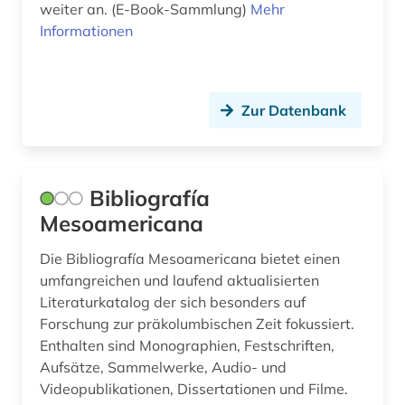
weiter an. (E-Book-Sammlung)
Mehr
Informationen
kulturwissenschaften (8)
kunst (6)
kunstgeschichte (1)
Zur Datenbank
kunstwerk (2)
kunstwissenschaft (1)
Bibliografía
Mesoamericana
kurden (1)
kurdisch (1)
Die Bibliografía Mesoamericana bietet einen
umfangreichen und laufend aktualisierten
kurdistan (1)
Literaturkatalog der sich besonders auf
Forschung zur präkolumbischen Zeit fokussiert.
königreich benin (1)
Enthalten sind Monographien, Festschriften,
Aufsätze, Sammelwerke, Audio- und
körperschaft (1)
Videopublikationen, Dissertationen und Filme.