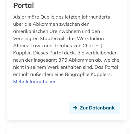
fernsehen (1)
Portal
fest (1)
Als primäre Quelle des letzten Jahrhunderts
über die Abkommen zwischen den
fid asien (2)
amerikanischen Ureinwohnern und den
Vereinigten Staaten gilt das Werk Indian
fid nahost-, nordafrika- und islamstudien (2)
Affairs: Laws and Treaties von Charles J.
fid sozial- und kulturanthropologie (2)
Kappler. Dieses Portal deckt die verbleibenden
neun der insgesamt 375 Abkommen ab, welche
film (6)
nicht in seinem Werk enthalten sind. Das Portal
enthält außerdem eine Biographie Kapplers.
filmgeschichte (1)
Mehr Informationen
finnland (4)
finnlandschwedisch (1)
Zur Datenbank
flandern (belgien) (1)
flandern <belgien> (1)