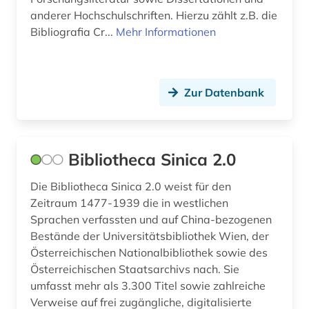
minderheitenfrage (1)
anderer Hochschulschriften. Hierzu zählt z.B. die
Bibliografia Cr...
Mehr Informationen
minderheitensprache (2)
mittelamerika (2)
mitteleuropa (1)
Zur Datenbank
mittlerer osten (1)
mode (3)
Bibliotheca Sinica 2.0
modernismus (1)
Die Bibliotheca Sinica 2.0 weist für den
Zeitraum 1477-1939 die in westlichen
mogaogrotten (dunhuang) (1)
Sprachen verfassten und auf China-bezogenen
mongolisch (1)
Bestände der Universitätsbibliothek Wien, der
Österreichischen Nationalbibliothek sowie des
montenegro (1)
Österreichischen Staatsarchivs nach. Sie
umfasst mehr als 3.300 Titel sowie zahlreiche
museum (3)
Verweise auf frei zugängliche, digitalisierte