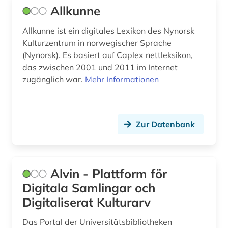
Allkunne
eblaitisch (1)
Sachsen (2)
Allkunne ist ein digitales Lexikon des Nynorsk
edition (1)
Sachsen-Anhalt (1)
Kulturzentrum in norwegischer Sprache
(Nynorsk). Es basiert auf Caplex nettleksikon,
einblattdrucke (1)
Schleswig-Holstein (1)
das zwischen 2001 und 2011 im Internet
zugänglich war.
Mehr Informationen
elamisch (1)
Schweden (24)
elektronische bibliothek (3)
Schweiz (2)
elektronische zeitschrift (1)
Zur Datenbank
Serbien (3)
elektronisches buch (4)
Skandinavien (4)
empirische kulturwissenschaft (3)
Slowakei (1)
Alvin - Plattform för
Digitala Samlingar och
entwicklungsforschung (1)
Slowenien (2)
Digitaliserat Kulturarv
entwicklungspolitik (2)
Spanien (1)
Das Portal der Universitätsbibliotheken