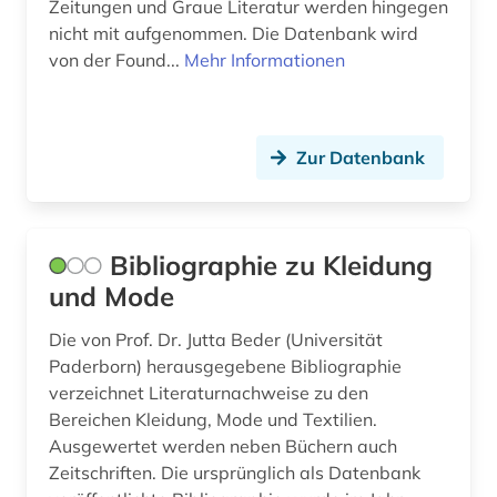
landeskunde (5)
Zeitungen und Graue Literatur werden hingegen
nicht mit aufgenommen. Die Datenbank wird
landschaft (1)
von der Found...
Mehr Informationen
lateinamerika (2)
leben (1)
Zur Datenbank
lehrmittel (1)
leichenpredigt (1)
Bibliographie zu Kleidung
libanon (1)
und Mode
lied (3)
Die von Prof. Dr. Jutta Beder (Universität
limondjian (1)
Paderborn) herausgegebene Bibliographie
verzeichnet Literaturnachweise zu den
linguistik (3)
Bereichen Kleidung, Mode und Textilien.
Ausgewertet werden neben Büchern auch
linguistische anthropologie (2)
Zeitschriften. Die ursprünglich als Datenbank