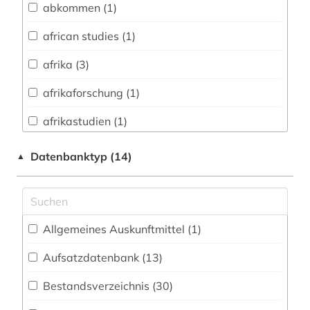
abkommen (1)
Archäologie (26)
Archäologie und Kulturgeschichte
african studies (1)
Nordostafrikas (2)
afrika (3)
Architektur, Bauingenieur- und
Vermessungswesen (7)
afrikaforschung (1)
Asienwissenschaften (30)
afrikastudien (1)
Biologie, Biotechnologie (3)
afrikawissenschaften (1)
Datenbanktyp (14)
▲
Buch- und Bibliothekswesen,
afroamerikaner (1)
Informationswissenschaft (10)
agder (1)
Chemie und Pharmazie (2)
Allgemeines Auskunftmittel (1
)
akkadisch (1)
Elektrotechnik, Elektronik, Nachrichtentechnik
(1)
Aufsatzdatenbank (13
)
alemannisch (1)
Energietechnik (2)
Bestandsverzeichnis (30
)
alltagskultur (1)