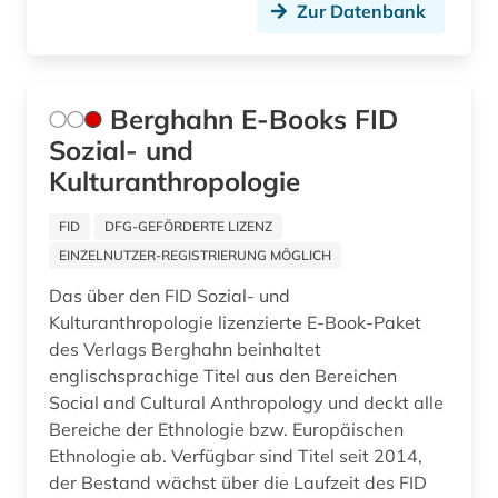
Zur Datenbank
kreolische sprachen (2)
kriegsopfer (1)
Berghahn E-Books FID
kriegsverbrechen (1)
Sozial- und
Kulturanthropologie
kroatien (1)
kudiyattam (1)
FID
DFG-GEFÖRDERTE LIZENZ
EINZELNUTZER-REGISTRIERUNG MÖGLICH
kultur (14)
Das über den FID Sozial- und
kulturanthropologie (4)
Kulturanthropologie lizenzierte E-Book-Paket
des Verlags Berghahn beinhaltet
kulturelles erbe (1)
englischsprachige Titel aus den Bereichen
Social and Cultural Anthropology und deckt alle
kulturerbe (11)
Bereiche der Ethnologie bzw. Europäischen
kulturgut (3)
Ethnologie ab. Verfügbar sind Titel seit 2014,
der Bestand wächst über die Laufzeit des FID
kulturvergleich (1)