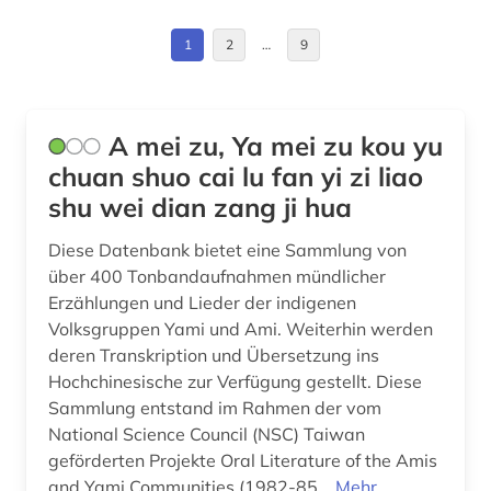
bilddatenbank (2)
Daenemark (5)
1
2
…
9
bildnis (1)
Deutschland (11)
bildsammlung (1)
Estland (1)
A mei zu, Ya mei zu kou yu
bildstock (2)
Europa (3)
chuan shuo cai lu fan yi zi liao
shu wei dian zang ji hua
biografie (2)
Finnland (4)
Diese Datenbank bietet eine Sammlung von
biographie (1)
Frankreich (3)
über 400 Tonbandaufnahmen mündlicher
biologische anthropologie (1)
GUS (1)
Erzählungen und Lieder der indigenen
Volksgruppen Yami und Ami. Weiterhin werden
bochum (1)
Griechenland (1)
deren Transkription und Übersetzung ins
Hochchinesische zur Verfügung gestellt. Diese
bosnien-herzegowina (1)
Griechenland (Altertum) (2)
Sammlung entstand im Rahmen der vom
brauchtum (1)
National Science Council (NSC) Taiwan
Großbritannien (2)
geförderten Projekte Oral Literature of the Amis
braunschweig (1)
Hamburg (1)
and Yami Communities (1982-85...
Mehr