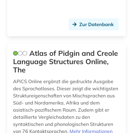
hausa (1)
hethitisch (1)
Zur Datenbank
hispanistik (3)
historische persönlichkeit (1)
Atlas of Pidgin and Creole
holzschnitt (1)
Language Structures Online,
iberoromanisch (1)
The
iberoromanistik (1)
APiCS Online ergänzt die gedruckte Ausgabe
des Sprachatlases. Dieser zeigt die wichtigsten
indianersprachen (1)
Struktureigenschaften von Mischsprachen aus
Süd- und Nordamerika, Afrika und dem
indien (1)
asiatisch-pazifischem Raum. Zudem gibt er
indigene völker (1)
detaillierte Vergleichsdaten zu den
syntaktischen und phonologischen Strukturen
indigenes volk (2)
von 76 Kontaktsprachen.
Mehr Informationen