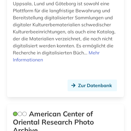
entwicklungstheorie (1)
Suedamerika (7)
Uppsala, Lund und Göteborg ist sowohl eine
Plattform für die langfristige Bewahrung und
entwicklungszusammenarbeit (2)
Suedasien (5)
Bereitstellung digitalisierter Sammlungen und
entwicklungsökonomie (1)
digitaler Kulturerbematerialien schwedischer
Suedostasien (2)
Kulturerbeeinrichtungen, als auch eine Katalog,
enzyklopädie (1)
Suedosteuropa (2)
der die Materialien verzeichnet, die noch nicht
digitalisiert werden konnten. Es ermöglicht die
ephemera (1)
Thueringen (1)
Recherche in digitalisierten Büch...
Mehr
Informationen
erinnerung (1)
Tschechische Republik (2)
eskimo (1)
Tuerkei (2)
ess- und trinksitte (1)
USA (1)
Zur Datenbank
ethnographie (1)
Ukraine (2)
ethnolinguistik (2)
Ungarn (1)
American Center of
ethnologe (1)
Oriental Research Photo
Archive