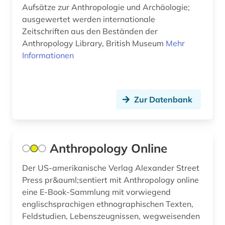
färöer (1)
Aufsätze zur Anthropologie und Archäologie;
ausgewertet werden internationale
förderverein (1)
Zeitschriften aus den Beständen der
Anthropology Library, British Museum
Mehr
galloromanistik (2)
Informationen
gebäude (2)
gefallener (1)
Zur Datenbank
geisteswissenschaften (5)
geografie (2)
Anthropology Online
geographie (1)
Der US-amerikanische Verlag Alexander Street
geographische daten (1)
Press pr&auml;sentiert mit Anthropology online
geologie (1)
eine E-Book-Sammlung mit vorwiegend
englischsprachigen ethnographischen Texten,
geosphere austria (körperschaft) (1)
Feldstudien, Lebenszeugnissen, wegweisenden