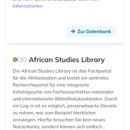
Informationen
britische geschichte (1)
Hessen (1)
buddhismus (1)
Island (2)
Zur Datenbank
burkina faso (1)
Israel (4)
bänkelsang (1)
Italien (1)
chemie (2)
Japan (4)
African Studies Library
chile (1)
Jugoslawien (3)
Die African Studies Library ist das Fachportal
für die Afrikastudien und bietet ein zentrales
china (3)
Kanada (1)
Rechercheportal für eine integrierte
Katalogsuche von Fachausschnitten nationaler
community currency (1)
Korea (2)
und internationaler Bibliotheksbeständen. Durch
corpora (1)
Kroatien (3)
ein Log-in ist es möglich, personalisierte Dienste
zu nutzen, wie zum Beispiel Merklisten
cuneiform (1)
Lettland (1)
anzulegen. Hierfür brauchen Sie kein neues
Nutzerkonto, sondern können sich einfach...
côte divoire (1)
Litauen (2)