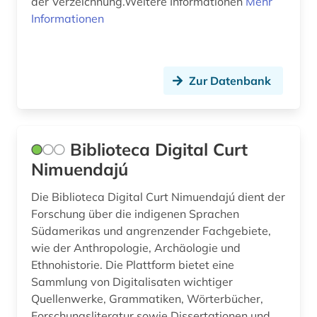
der Verzeichnung.Weitere Informationen
Mehr
martin svensson (1)
Informationen
martin-von-wagner-museum (1)
mauretanien (1)
Zur Datenbank
maya (1)
medienwissenschaft (3)
Biblioteca Digital Curt
medizin (1)
Nimuendajú
menschenrechte (1)
Die Biblioteca Digital Curt Nimuendajú dient der
menschenrechtsverletzung (1)
Forschung über die indigenen Sprachen
Südamerikas und angrenzender Fachgebiete,
metrik (1)
wie der Anthropologie, Archäologie und
Ethnohistorie. Die Plattform bietet eine
migration (1)
Sammlung von Digitalisaten wichtiger
minderheit (3)
Quellenwerke, Grammatiken, Wörterbücher,
Forschungsliteratur sowie Dissertationen und