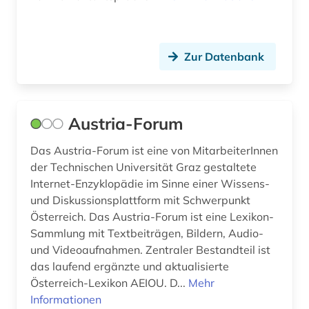
indisches theater (1)
indoarische sprachen (1)
Zur Datenbank
indologie (1)
indonesien (1)
Austria-Forum
international (1)
Das Austria-Forum ist eine von MitarbeiterInnen
inuitforschung (1)
der Technischen Universität Graz gestaltete
Internet-Enzyklopädie im Sinne einer Wissens-
inventar (1)
und Diskussionsplattform mit Schwerpunkt
iran (1)
Österreich. Das Austria-Forum ist eine Lexikon-
Sammlung mit Textbeiträgen, Bildern, Audio-
iranistik (1)
und Videoaufnahmen. Zentraler Bestandteil ist
das laufend ergänzte und aktualisierte
islam (4)
Österreich-Lexikon AEIOU. D...
Mehr
Informationen
islamwissenschaft (1)