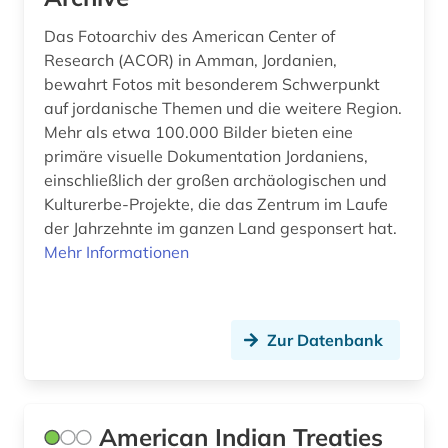
ethnologie (13)
Das Fotoarchiv des American Center of
ethnologischer film (5)
Research (ACOR) in Amman, Jordanien,
bewahrt Fotos mit besonderem Schwerpunkt
etudes africaines (1)
auf jordanische Themen und die weitere Region.
europa (1)
Mehr als etwa 100.000 Bilder bieten eine
primäre visuelle Dokumentation Jordaniens,
europäische ethnologie (2)
einschließlich der großen archäologischen und
Kulturerbe-Projekte, die das Zentrum im Laufe
examensarbeit (1)
der Jahrzehnte im ganzen Land gesponsert hat.
exil (1)
Mehr Informationen
exponat (1)
fachinformationsdienst (1)
Zur Datenbank
fachportal (1)
feminismus (1)
American Indian Treaties