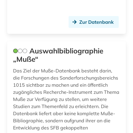
island (2)
isländisch (1)
Zur Datenbank
israel (3)
israelische (1)
Auswahlbibliographie
italianistik (1)
„Muße“
japan (4)
Das Ziel der Muße-Datenbank besteht darin,
die Forschungen des Sonderforschungsbereichs
japanologie (3)
1015 sichtbar zu machen und ein öffentlich
zugängliches Recherche-Instrument zum Thema
jiddisch (1)
Muße zur Verfügung zu stellen, um weitere
jojk (1)
Studien zum Themenfeld zu erleichtern. Die
Datenbank liefert aber keine komplette Muße-
jordanien (1)
Bibliographie, sondern aufgrund ihrer an die
Entwicklung des SFB gekoppelten
judaistik (2)