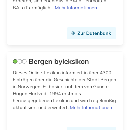
arbeiten, sind ebenfalls in BALaT enthalten.
BALaT ermöglich...
Mehr Informationen
karte (2)
kartographie (1)
Zur Datenbank
kaste (1)
katalog (6)
keilschrift (1)
Bergen byleksikon
kleidung (1)
Dieses Online-Lexikon informiert in über 4300
Einträgen über die Geschichte der Stadt Bergen
kolonialismus (1)
in Norwegen. Es basiert auf dem von Gunnar
kommunikationswissenschaften (1)
Hagen Hartvedt 1994 erstmals
herausgegebenen Lexikon und wird regelmäßig
kopenhagen (1)
aktualisiert und erweitert.
Mehr Informationen
korea (1)
kosovo (1)