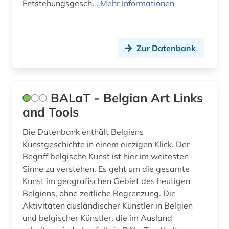
Entstehungsgesch...
Mehr Informationen
juden (2)
judentum (4)
Zur Datenbank
judäo-georgisch (1)
jugoslawien (1)
BALaT - Belgian Art Links
jüdisch (1)
and Tools
jüdisch-arabisch (1)
Die Datenbank enthält Belgiens
jüdisch-persisch (1)
Kunstgeschichte in einem einzigen Klick. Der
Begriff belgische Kunst ist hier im weitesten
kalifornien (1)
Sinne zu verstehen. Es geht um die gesamte
Kunst im geografischen Gebiet des heutigen
kanarische inseln (1)
Belgiens, ohne zeitliche Begrenzung. Die
karibik (1)
Aktivitäten ausländischer Künstler in Belgien
und belgischer Künstler, die im Ausland
karikatur (1)