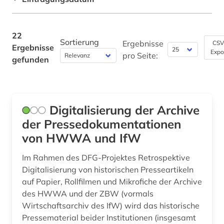
Fertigungstechnik (0)
wirtschaftswissenschaften (4)
wochenzeitung (5)
Wirtschaftswissenschaften (8)
22
Sortierung
Ergebnisse
CSV
Ergebnisse
Wissenschaftskunde, Forschung, Hochschul-,
zeit zeitung (1)
Expo
pro Seite:
Museumswesen (0)
gefunden
zeitschrift (1)
zeitschriftenaufsatz (6)
Digitalisierung der Archive
zeitung (4)
der Pressedokumentationen
zeitungsartikel (22)
von HWWA und IfW
zeitungsausschnitt (1)
Im Rahmen des DFG-Projektes Retrospektive
Digitalisierung von historischen Presseartikeln
zeitungsportal (1)
auf Papier, Rollfilmen und Mikrofiche der Archive
ägypten (1)
des HWWA und der ZBW (vormals
Wirtschaftsarchiv des IfW) wird das historische
österreich (1)
Pressematerial beider Institutionen (insgesamt