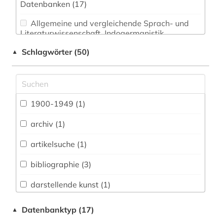
Datenbanken (17)
Allgemeine und vergleichende Sprach- und
Literaturwissenschaft. Indogermanistik.
Außereuropäische Sprachen und Literaturen (0)
Schlagwörter (50)
▲
Anglistik. Amerikanistik (0)
Archäologie (0)
Architektur, Bauingenieur- und
1900-1949 (1)
Vermessungswesen (0)
archiv (1)
Biologie, Biotechnologie (0)
artikelsuche (1)
Buch- und Bibliothekswesen,
Informationswissenschaft (0)
bibliographie (3)
Chemie und Pharmazie (0)
darstellende kunst (1)
Elektrotechnik, Elektronik, Nachrichtentechnik
enthüllungsjournalismus (1)
Datenbanktyp (17)
▲
(0)