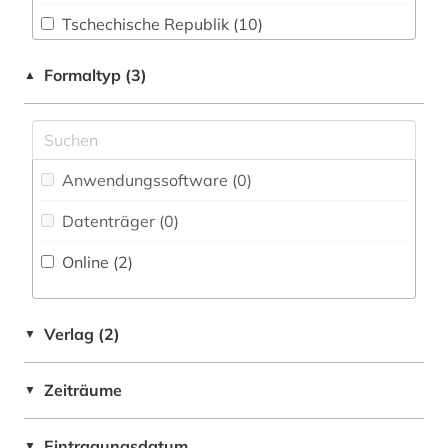
Tschechische Republik (10)
Physik (0)
Formaltyp (3)
▲
Politologie (0)
Psychologie (0)
Rechtswissenschaft (0)
Anwendungssoftware (0
)
Romanistik (0)
Datenträger (0
)
Slavistik (3)
Online (2
)
Soziologie (0)
Sport (0)
Verlag (2)
▼
Technik (0)
Zeiträume
▼
Theologie und Religionswissenschaften (0)
Werkstoffwissenschaften und
Eintragungsdatum
▼