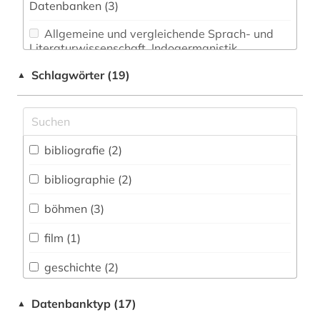
Datenbanken (3)
Allgemeine und vergleichende Sprach- und
Literaturwissenschaft. Indogermanistik.
Außereuropäische Sprachen und Literaturen (0)
Schlagwörter (19)
▲
Anglistik. Amerikanistik (0)
Archäologie (1)
Architektur, Bauingenieur- und
bibliografie (2)
Vermessungswesen (0)
bibliographie (2)
Biologie, Biotechnologie (0)
böhmen (3)
Buch- und Bibliothekswesen,
Informationswissenschaft (0)
film (1)
Chemie und Pharmazie (0)
geschichte (2)
Elektrotechnik, Elektronik, Nachrichtentechnik
geschichte 1898 (1)
Datenbanktyp (17)
▲
(0)