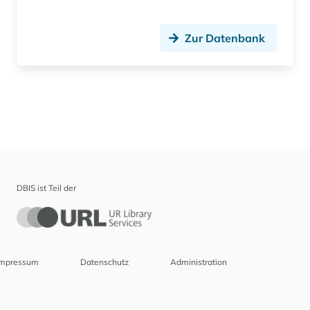
Zur Datenbank
DBIS ist Teil der
Impressum
Datenschutz
Administration