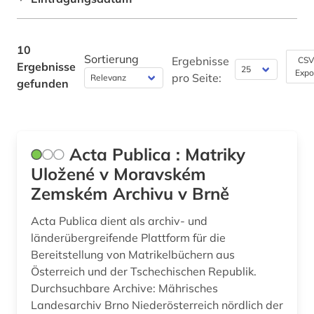
Fertigungstechnik (0)
Wirtschaftswissenschaften (2)
10
Sortierung
Ergebnisse
CSV
Ergebnisse
Wissenschaftskunde, Forschung, Hochschul-,
Expo
pro Seite:
Museumswesen (0)
gefunden
Acta Publica : Matriky
Uložené v Moravském
Zemském Archivu v Brně
Acta Publica dient als archiv- und
länderübergreifende Plattform für die
Bereitstellung von Matrikelbüchern aus
Österreich und der Tschechischen Republik.
Durchsuchbare Archive: Mährisches
Landesarchiv Brno Niederösterreich nördlich der