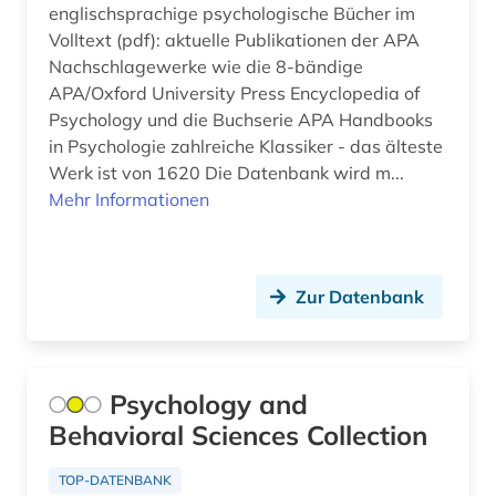
englischsprachige psychologische Bücher im
studium (1)
Volltext (pdf): aktuelle Publikationen der APA
Nachschlagewerke wie die 8-bändige
sucht (1)
APA/Oxford University Press Encyclopedia of
Psychology und die Buchserie APA Handbooks
technik (1)
in Psychologie zahlreiche Klassiker - das älteste
test (1)
Werk ist von 1620 Die Datenbank wird m...
Mehr Informationen
theologie (1)
toxikologie (1)
Zur Datenbank
umweltwissenschaften (2)
unterhaltung (1)
unterricht (1)
Psychology and
Behavioral Sciences Collection
verhaltenstherapie (1)
TOP-DATENBANK
verhaltenswissenschaft (1)