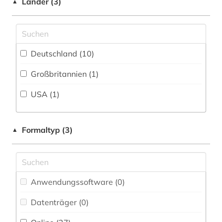
geschichte (3)
Länder (3)
▲
geschichte 1700-1900 (1)
gesundheit und körperliche fitness (1)
Deutschland (10)
gesundheitsfürsorge (1)
Großbritannien (1)
gesundheitsrecht (1)
USA (1)
gesundheitswesen (2)
gesundheitswissenschaften (2)
Formaltyp (3)
▲
gesundheitsökonomie (1)
grundlagen (1)
Anwendungssoftware (0
)
handbuch (1)
Datenträger (0
)
hochschul- und universitätswesen (1)