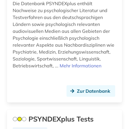
Die Datenbank PSYNDEXplus enthält
pharmazie (4)
Nachweise zu psychologischer Literatur und
philosophie (9)
Testverfahren aus den deutschsprachigen
Ländern sowie psychologisch relevanten
philosophy of mind (1)
audiovisuellen Medien aus allen Gebieten der
Psychologie einschließlich psychologisch
physik (4)
relevanter Aspekte aus Nachbardisziplinen wie
Psychiatrie, Medizin, Erziehungswissenschaft,
physikalische therapie (1)
Soziologie, Sportwissenschaft, Linguistik,
politik (1)
Betriebswirtschaft, ...
Mehr Informationen
politikwissenschaft (2)
politische kommunikation (1)
Zur Datenbank
politische wissenschaft (3)
postkoloniale studien (1)
PSYNDEXplus Tests
preprint (1)