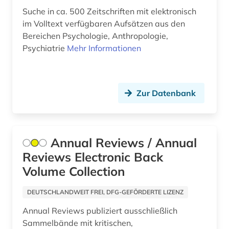
Suche in ca. 500 Zeitschriften mit elektronisch
verhaltenswissenschaften (1)
im Volltext verfügbaren Aufsätzen aus den
Bereichen Psychologie, Anthropologie,
veterinärmedizin (1)
Psychiatrie
Mehr Informationen
videos (1)
volltext (1)
Zur Datenbank
wahrnehmung (1)
weiterbildung (1)
Annual Reviews / Annual
wirtschaft (3)
Reviews Electronic Back
wirtschaft und marketing (1)
Volume Collection
wirtschaftswissenschaften (4)
DEUTSCHLANDWEIT FREI, DFG-GEFÖRDERTE LIZENZ
wörterbuch (10)
Annual Reviews publiziert ausschließlich
Sammelbände mit kritischen,
zahnmedizin (1)