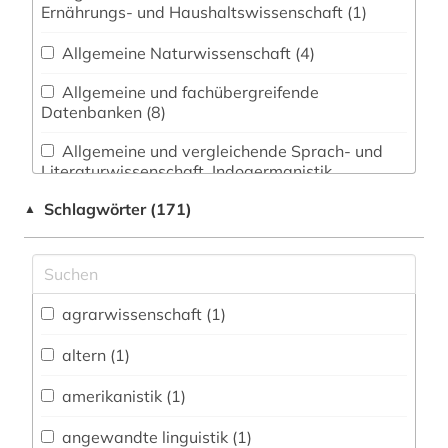
Ernährungs- und Haushaltswissenschaft (1)
Allgemeine Naturwissenschaft (4)
Allgemeine und fachübergreifende
Datenbanken (8)
Allgemeine und vergleichende Sprach- und
Literaturwissenschaft. Indogermanistik.
Außereuropäische Sprachen und Literaturen (10)
Schlagwörter (171)
▲
Anglistik. Amerikanistik (1)
Archäologie (1)
Architektur, Bauingenieur- und
agrarwissenschaft (1)
Vermessungswesen (1)
altern (1)
Biologie, Biotechnologie (11)
amerikanistik (1)
Buch- und Bibliothekswesen,
Informationswissenschaft (0)
angewandte linguistik (1)