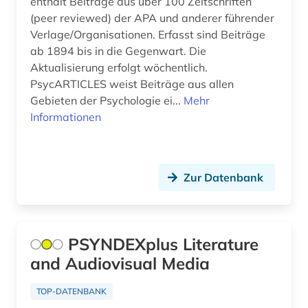
enthält Beiträge aus über 100 Zeitschriften
naturwissenschaft (1)
(peer reviewed) der APA und anderer führender
Verlage/Organisationen. Erfasst sind Beiträge
naturwissenschaften (3)
ab 1894 bis in die Gegenwart. Die
neurophysiologie (1)
Aktualisierung erfolgt wöchentlich.
PsycARTICLES weist Beiträge aus allen
neuropsychologie (1)
Gebieten der Psychologie ei...
Mehr
Informationen
neurowissenschaft (2)
neurowissenschaften (1)
Zur Datenbank
open access (3)
pathophysiologie (1)
pflege (3)
PSYNDEXplus Literature
and Audiovisual Media
pflegepraxis (2)
pflegewissenschaft (2)
TOP-DATENBANK