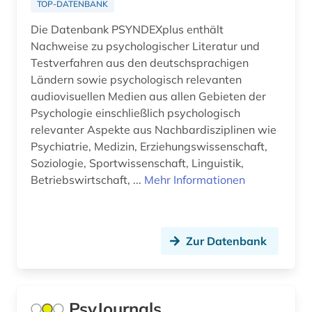
TOP-DATENBANK
psychiatrie (8)
Die Datenbank PSYNDEXplus enthält
psychische störungen (1)
Nachweise zu psychologischer Literatur und
Testverfahren aus den deutschsprachigen
psychologie (121)
Ländern sowie psychologisch relevanten
audiovisuellen Medien aus allen Gebieten der
psychologische diagnostik (1)
Psychologie einschließlich psychologisch
psychologischer test (1)
relevanter Aspekte aus Nachbardisziplinen wie
Psychiatrie, Medizin, Erziehungswissenschaft,
psychophysik (1)
Soziologie, Sportwissenschaft, Linguistik,
Betriebswirtschaft, ...
Mehr Informationen
psychosoziale gesundheit (1)
psychotherapie (3)
Zur Datenbank
publikationsserver (1)
pädagogik (16)
quelle (1)
PsyJournals