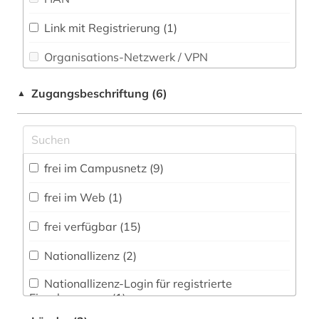
Technik (2)
filmwissenschaft (1)
Link mit Registrierung (1)
Theologie und Religionswissenschaften (1)
Organisations-Netzwerk / VPN
finance (1)
Werkstoffwissenschaften und
Shibboleth
freud (1)
Fertigungstechnik (1)
Zugangsbeschriftung (6)
▲
Zugriff vor Ort
gebärdensprache (1)
Wirtschaftswissenschaften (12)
Wissenschaftskunde, Forschung, Hochschul-,
geisteswissenschaften (2)
Museumswesen (1)
frei im Campusnetz (9)
geografie (2)
frei im Web (1)
geographie (1)
frei verfügbar (15)
geologie (1)
Nationallizenz (2)
geowissenschaften (2)
Nationallizenz-Login für registrierte
gerontologie (1)
Einzelpersonen (1)