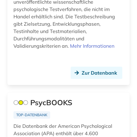
unveröffentlichte wissenschaftliche
sozialarbeit (1)
psychologische Testverfahren, die nicht im
Handel erhältlich sind. Die Testbeschreibung
soziale arbeit (4)
gibt Zielsetzung, Entwicklungsphasen,
Testinhalte und Testmaterialien,
sozialwissenschaften (9)
Durchführungsmodalitäten und
soziologie (12)
Validierungskriterien an.
Mehr Informationen
soziologie und geschichte (1)
sportmedizin (1)
Zur Datenbank
sportrecht (1)
sportwissenschaft (2)
PsycBOOKS
sprache (1)
TOP-DATENBANK
sprachwissenschaft (1)
Die Datenbank der American Psychological
studien des 18. jahrhunderts (1)
Association (APA) enthält über 4.600