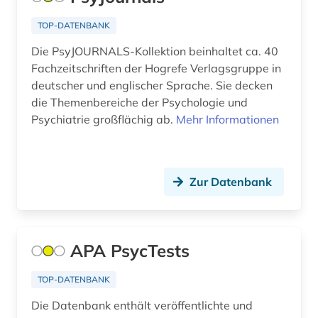
raumfahrtmedizin (1)
TOP-DATENBANK
recht (2)
Die PsyJOURNALS-Kollektion beinhaltet ca. 40
Fachzeitschriften der Hogrefe Verlagsgruppe in
rechtswissenschaft (1)
deutscher und englischer Sprache. Sie decken
die Themenbereiche der Psychologie und
rehabilitationswissenschaften (1)
Psychiatrie großflächig ab.
Mehr Informationen
religionswissenschaft (1)
repositorium (1)
Zur Datenbank
repository (1)
retrodigitalisat (1)
APA PsycTests
schmerz (1)
science-fiction-studien (1)
TOP-DATENBANK
Die Datenbank enthält veröffentlichte und
sklaverei (1)