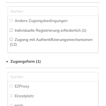
Natur- und Umweltschutz (1)
elektronische zeitschrift (1)
Pädagogik (36)
elektronisches buch (28)
Andere Zugangsbedingungen
Philosophie (6)
elektronisches publizieren (1)
Individuelle Registrierung erforderlich (1)
Physik (3)
empirische sozialforschung (1)
Zugang mit Authentifizierungsmechanismen
Politologie (8)
(12)
enzyklopädie (3)
Psychologie (107)
erziehung (2)
Zugangsform (1)
▲
Rechtswissenschaft (3)
erziehungsiwssenschaft (1)
Romanistik (1)
erziehungswissenschaft (3)
Slavistik (0)
EZProxy
experiment (1)
Soziologie (26)
Einzelplatz
experimentelle psychologie (1)
Sport (3)
HAN
fachlexikon (1)