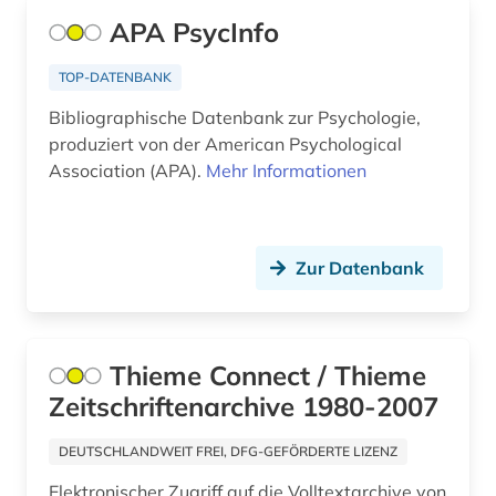
kunst (1)
APA PsycInfo
künste (1)
TOP-DATENBANK
landwirtschaft (1)
Bibliographische Datenbank zur Psychologie,
produziert von der American Psychological
lehre (1)
Association (APA).
Mehr Informationen
lehrplan und unterrichtsmethoden (1)
lexikon (1)
Zur Datenbank
linguistik (5)
literatur (1)
Thieme Connect / Thieme
literaturwissenschaft (4)
Zeitschriftenarchive 1980-2007
mathematik (2)
DEUTSCHLANDWEIT FREI, DFG-GEFÖRDERTE LIZENZ
medien (1)
Elektronischer Zugriff auf die Volltextarchive von