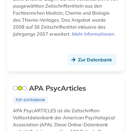
medienkompetenz (1)
ausgewählten Zeitschriftentiteln aus den
Fachbereichen Medizin, Chemie und Biologie
medienpädagogik (1)
des Thieme-Verlages. Das Angebot wurde
2008 auf 36 Zeitschriftentitel inklusive des
medienwissenschaft (1)
Jahrgangs 2007 erweitert.
Mehr Informationen
medizin (21)
medizinrecht (1)
Zur Datenbank
mensch (1)
migrationsstudien (1)
APA PsycArticles
militärgeschichte (1)
mittelalterstudien (1)
TOP-DATENBANK
APA PsycARTICLES ist die Zeitschriften-
musik (1)
Volltextdatenbank der American Psychological
musikwissenschaft (1)
Association (APA). Diese Online-Datenbank