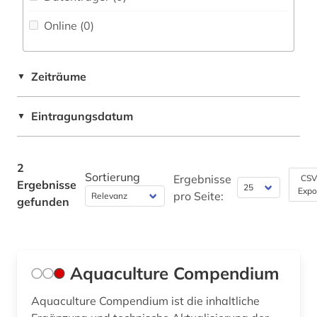
Faktendatenbank (0
)
Neulatein (0)
Online (0
)
National-, Regionalbibliographie (0
)
Kunstgeschichte (0)
Portal (0
)
Maschinenbau (0)
Zeiträume
▼
Sammlung Nicht-Textueller-Materialien (0
)
Mathematik (0)
Eintragungsdatum
▼
Volltextdatenbank (0
)
Medien- und Kommunikationswissenschaften,
Kommunikationsdesign (0)
Wörterbuch, Enzyklopädie, Nachschlagwerk
(2
)
2
Medizin (1)
Sortierung
Ergebnisse
CSV
Ergebnisse
Zeitung (0
)
Expo
pro Seite:
Militärwissenschaft (0)
gefunden
Zeitungs-, Zeitschriftenbibliographie (0
)
Musikwissenschaft (0)
Natur- und Umweltschutz (0)
Aquaculture Compendium
Pädagogik (0)
Aquaculture Compendium ist die inhaltliche
Philosophie (0)