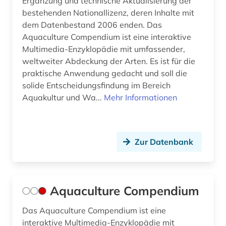
Ergänzung und technische Aktualisierung der
bestehenden Nationallizenz, deren Inhalte mit
Physik (0)
dem Datenbestand 2006 enden. Das
Aquaculture Compendium ist eine interaktive
Politologie (0)
Multimedia-Enzyklopädie mit umfassender,
Psychologie (0)
weltweiter Abdeckung der Arten. Es ist für die
praktische Anwendung gedacht und soll die
Rechtswissenschaft (0)
solide Entscheidungsfindung im Bereich
Aquakultur und Wa...
Mehr Informationen
Romanistik (0)
Slavistik (0)
Zur Datenbank
Soziologie (0)
Sport (0)
Technik (0)
Aquaculture Compendium
Theologie und Religionswissenschaften (0)
Das Aquaculture Compendium ist eine
interaktive Multimedia-Enzyklopädie mit
Werkstoffwissenschaften und