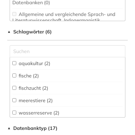
Datenbanken (0)
Allgemeine und vergleichende Sprach- und
Literaturwissenschaft. Indogermanistik.
Außereuropäische Sprachen und Literaturen (0)
Schlagwörter (6)
▲
Anglistik. Amerikanistik (0)
Archäologie (0)
Architektur, Bauingenieur- und
aquakultur (2)
Vermessungswesen (0)
fische (2)
Biologie, Biotechnologie (2)
fischzucht (2)
Buch- und Bibliothekswesen,
Informationswissenschaft (0)
meerestiere (2)
Chemie und Pharmazie (0)
wasserreserve (2)
Elektrotechnik, Elektronik, Nachrichtentechnik
wassertiere (2)
Datenbanktyp (17)
▲
(0)