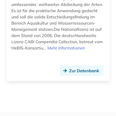
umfassender, weltweiter Abdeckung der Arten.
Fertigungstechnik (0)
Es ist für die praktische Anwendung gedacht
Wirtschaftswissenschaften (2)
und soll die solide Entscheidungsfindung im
Bereich Aquakultur und Wasserressourcen-
Wissenschaftskunde, Forschung, Hochschul-,
Management stützen.Die Nationallizenz ist auf
Museumswesen (0)
dem Stand von 2006. Die deutschlandweite
Lizenz CABI Compendia Collection, betreut vom
HeBIS-Konsortiu...
Mehr Informationen
Zur Datenbank