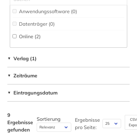
pestizide (1)
Physik (0)
Anwendungssoftware (0
)
statistik (1)
Politologie (0)
Datenträger (0
)
viehzucht (1)
Online (2
)
Psychologie (0)
wasserquellen (1)
Rechtswissenschaft (0)
wasserverschmutzung (2)
Verlag (1)
▼
Romanistik (0)
wasserwirtschaft (1)
Slavistik (0)
Zeiträume
▼
ökologie (5)
Soziologie (0)
Eintragungsdatum
▼
Sport (0)
Technik (0)
9
Sortierung
Ergebnisse
CSV
Ergebnisse
Theologie und Religionswissenschaften (0)
Expo
pro Seite:
gefunden
Werkstoffwissenschaften und