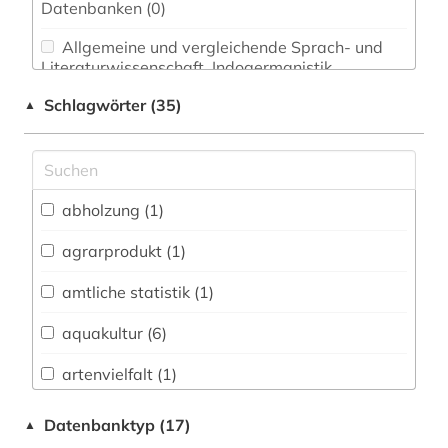
Datenbanken (0)
Allgemeine und vergleichende Sprach- und
Literaturwissenschaft. Indogermanistik.
Außereuropäische Sprachen und Literaturen (0)
Schlagwörter (35)
▲
Anglistik. Amerikanistik (0)
Archäologie (0)
Architektur, Bauingenieur- und
abholzung (1)
Vermessungswesen (0)
agrarprodukt (1)
Biologie, Biotechnologie (6)
amtliche statistik (1)
Buch- und Bibliothekswesen,
Informationswissenschaft (0)
aquakultur (6)
Chemie und Pharmazie (0)
artenvielfalt (1)
Elektrotechnik, Elektronik, Nachrichtentechnik
bevölkerungsstatistik (1)
Datenbanktyp (17)
▲
(0)