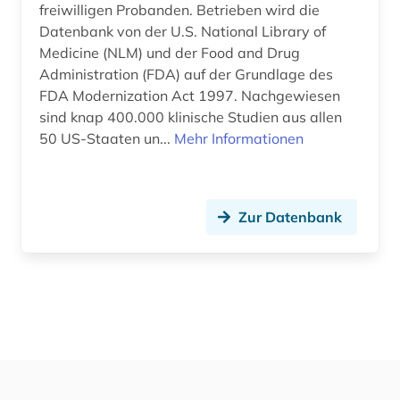
freiwilligen Probanden. Betrieben wird die
Fertigungstechnik (0)
Datenbank von der U.S. National Library of
Wirtschaftswissenschaften (0)
Medicine (NLM) und der Food and Drug
Administration (FDA) auf der Grundlage des
Wissenschaftskunde, Forschung, Hochschul-,
FDA Modernization Act 1997. Nachgewiesen
Museumswesen (0)
sind knap 400.000 klinische Studien aus allen
50 US-Staaten un...
Mehr Informationen
Zur Datenbank