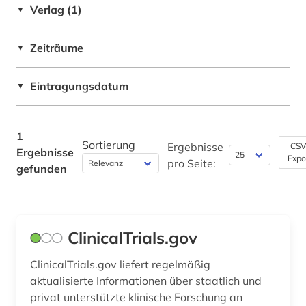
Verlag (1)
▼
Physik (0)
Zeiträume
▼
Politologie (0)
Psychologie (0)
Eintragungsdatum
▼
Rechtswissenschaft (0)
1
Romanistik (0)
Sortierung
Ergebnisse
CSV
Ergebnisse
Expo
pro Seite:
Slavistik (0)
gefunden
Soziologie (0)
Sport (0)
ClinicalTrials.gov
Technik (0)
ClinicalTrials.gov liefert regelmäßig
Theologie und Religionswissenschaften (0)
aktualisierte Informationen über staatlich und
privat unterstützte klinische Forschung an
Werkstoffwissenschaften und