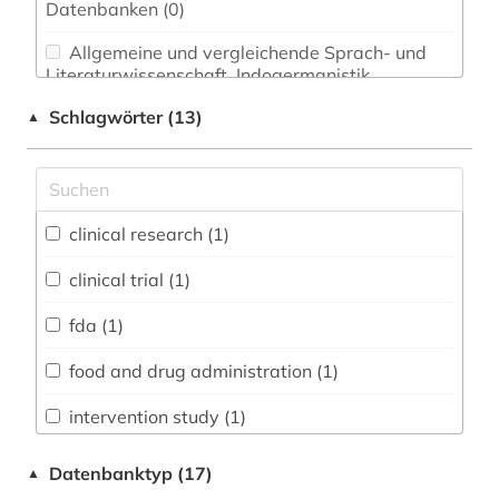
Datenbanken (0)
Allgemeine und vergleichende Sprach- und
Literaturwissenschaft. Indogermanistik.
Außereuropäische Sprachen und Literaturen (0)
Schlagwörter (13)
▲
Anglistik. Amerikanistik (0)
Archäologie (0)
Architektur, Bauingenieur- und
clinical research (1)
Vermessungswesen (0)
clinical trial (1)
Biologie, Biotechnologie (0)
fda (1)
Buch- und Bibliothekswesen,
Informationswissenschaft (0)
food and drug administration (1)
Chemie und Pharmazie (0)
intervention study (1)
Elektrotechnik, Elektronik, Nachrichtentechnik
interventionsstudie (1)
Datenbanktyp (17)
▲
(0)