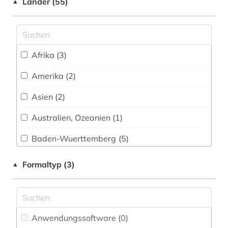
arzneibuch (2)
Länder (55)
▲
arzneimittel (1)
asien (1)
Afrika (3)
astrologie (1)
Amerika (2)
asyl (1)
Asien (2)
asylrecht (1)
Australien, Ozeanien (1)
atlas (6)
Baden-Wuerttemberg (5)
audiovisuelles material (1)
Baltikum (1)
Formaltyp (3)
▲
auflagenhöhe (1)
Bayern (5)
aufmaß (1)
Belgien (1)
aufsatzsammlung (1)
Anwendungssoftware (0
)
Berlin (2)