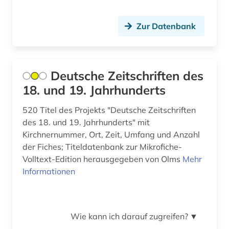
bau- und raumordnungsgesetz 1998 (1)
Ostmitteleuropa (1)
bauabrechnung (1)
Zur Datenbank
Polen (7)
bauausführung (1)
Portugal (1)
bauhandwerk (1)
Deutsche Zeitschriften des
Rheinland-Pfalz (3)
18. und 19. Jahrhunderts
bauleistung (1)
Rumänien (1)
520 Titel des Projekts "Deutsche Zeitschriften
baumart (1)
des 18. und 19. Jahrhunderts" mit
Russland, Sowjetunion (4)
baumaßnahme (1)
Kirchnernummer, Ort, Zeit, Umfang und Anzahl
Saarland (1)
der Fiches; Titeldatenbank zur Mikrofiche-
bauordnungsrecht (3)
Volltext-Edition herausgegeben von Olms
Mehr
Sachsen (3)
Informationen
bauprodukt (3)
Sachsen-Anhalt (2)
baurecht (7)
Schleswig-Holstein (1)
baustoff (1)
Wie kann ich darauf zugreifen?
▼
Schweden (3)