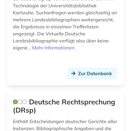
(1)
Technologie der Universitätsbibliothek
Karlsruhe. Suchanfragen werden gleichzeitig an
euthanasie (1)
mehrere Landesbibliographien weitergereicht,
die Ergebnisse in einzelnen Trefferlisten
evangelisch (1)
angezeigt. Die Virtuelle Deutsche
evangelische kirche (1)
Landesbibliographie verfügt also über keine
eigene...
Mehr Informationen
exil (5)
exilliteratur (1)
Zur Datenbank
exilpresse (1)
export (1)
exportförderung (1)
Deutsche Rechtsprechung
(DRsp)
fachinformationsdienst (1)
Enthält Entscheidungen deutscher Gerichte aller
fachverband (1)
Instanzen. Bibliographische Angaben und die