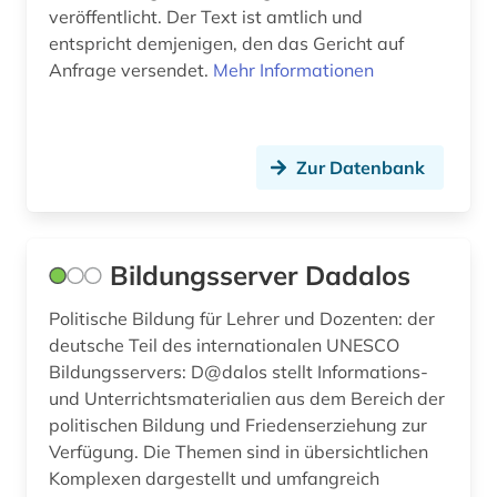
veröffentlicht. Der Text ist amtlich und
datenbank (1)
entspricht demjenigen, den das Gericht auf
datenbank genesis (1)
Anfrage versendet.
Mehr Informationen
datensammlung (4)
datenschutz (1)
Zur Datenbank
datenschutzrecht (3)
datensicherung (1)
Bildungsserver Dadalos
datenverarbeitung (1)
Politische Bildung für Lehrer und Dozenten: der
datenwirtschaft (1)
deutsche Teil des internationalen UNESCO
Bildungsservers: D@dalos stellt Informations-
ddr (2)
und Unterrichtsmaterialien aus dem Bereich der
politischen Bildung und Friedenserziehung zur
dehio, georg | kunsthistoriker; hochschullehrer;
historiker; maler; zeichner (1)
Verfügung. Die Themen sind in übersichtlichen
Komplexen dargestellt und umfangreich
dehio-handbuch (1)