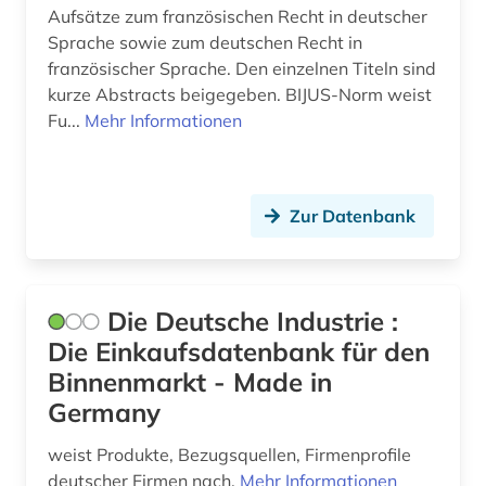
Aufsätze zum französischen Recht in deutscher
finanzrecht (1)
Sprache sowie zum deutschen Recht in
finanzwissenschaft (1)
französischer Sprache. Den einzelnen Titeln sind
kurze Abstracts beigegeben. BIJUS-Norm weist
finnland (2)
Fu...
Mehr Informationen
firma (8)
firmendatenbank (1)
Zur Datenbank
firmeninformation (2)
flechten (1)
Die Deutsche Industrie :
flensburg (1)
Die Einkaufsdatenbank für den
flucht (2)
Binnenmarkt - Made in
Germany
flugpassagier (1)
weist Produkte, Bezugsquellen, Firmenprofile
flugschrift (1)
deutscher Firmen nach.
Mehr Informationen