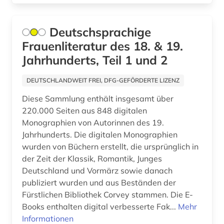
USA (4)
berlin deutsches institut für menschenrechte
(1)
Ukraine (1)
Deutschsprachige
berufliche fortbildung (2)
Ungarn (3)
Frauenliteratur des 18. & 19.
Jahrhunderts, Teil 1 und 2
berufsrecht (1)
berusbildungssystem (1)
DEUTSCHLANDWEIT FREI, DFG-GEFÖRDERTE LIZENZ
Diese Sammlung enthält insgesamt über
berühmte persönlichkeit (1)
220.000 Seiten aus 848 digitalen
besatzungsmacht (1)
Monographien von Autorinnen des 19.
Jahrhunderts. Die digitalen Monographien
beschäftigung (1)
wurden von Büchern erstellt, die ursprünglich in
der Zeit der Klassik, Romantik, Junges
besoldungsrecht (1)
Deutschland und Vormärz sowie danach
bestandsaufbau (1)
publiziert wurden und aus Beständen der
Fürstlichen Bibliothek Corvey stammen. Die E-
bestimmung (1)
Books enthalten digital verbesserte Fak...
Mehr
Informationen
beteiligung (1)