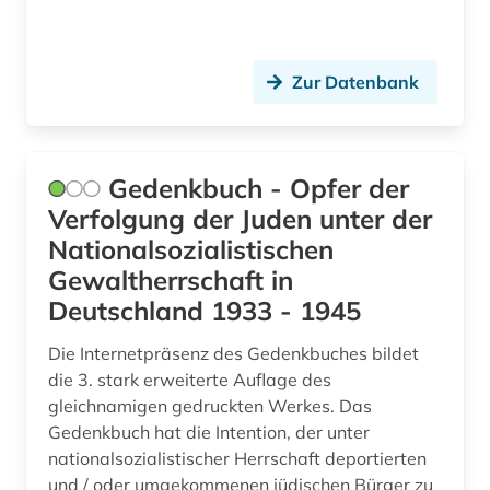
bundesrecht (3)
bundesregierung (3)
Zur Datenbank
bundestag (3)
bundesverfassungsgericht (1)
Gedenkbuch - Opfer der
bundesverfassungsgerichtsgesetz (1)
Verfolgung der Juden unter der
bundesverwaltung (1)
Nationalsozialistischen
Gewaltherrschaft in
bundesverwaltungsgericht (2)
Deutschland 1933 - 1945
bunker (1)
Die Internetpräsenz des Gedenkbuches bildet
bürgerfamilie (1)
die 3. stark erweiterte Auflage des
gleichnamigen gedruckten Werkes. Das
bürgerliches gesetzbuch (5)
Gedenkbuch hat die Intention, der unter
nationalsozialistischer Herrschaft deportierten
bürgerliches recht (2)
und / oder umgekommenen jüdischen Bürger zu