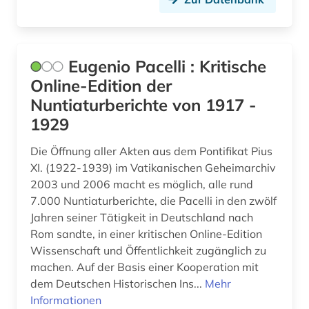
bundesarchiv (koblenz) (1)
bundesarchiv-bildarchiv (1)
bundesbank (1)
Eugenio Pacelli : Kritische
Online-Edition der
bundesdatenschutzgesetz (2)
Nuntiaturberichte von 1917 -
bundesfinanzhof (2)
1929
bundesgerichtshof (4)
Die Öffnung aller Akten aus dem Pontifikat Pius
XI. (1922-1939) im Vatikanischen Geheimarchiv
bundesgesetzblatt teil i (1)
2003 und 2006 macht es möglich, alle rund
7.000 Nuntiaturberichte, die Pacelli in den zwölf
bundeskanzleramt (1)
Jahren seiner Tätigkeit in Deutschland nach
bundesländer (1)
Rom sandte, in einer kritischen Online-Edition
Wissenschaft und Öffentlichkeit zugänglich zu
bundesministerium (1)
machen. Auf der Basis einer Kooperation mit
dem Deutschen Historischen Ins...
Mehr
bundesnotarordnung (1)
Informationen