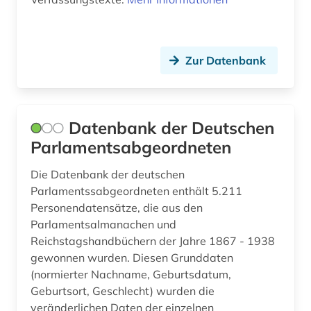
deutscher sprachraum (1)
deutsches reich (2)
deutsches sprachgebiet (20)
Zur Datenbank
deutschland (765)
deutschland (bundesrepublik) (1)
Datenbank der Deutschen
deutschland (bundesrepublik). statistisches
Parlamentsabgeordneten
bundesamt (1)
Die Datenbank der deutschen
deutschland (ddr) (4)
Parlamentssabgeordneten enthält 5.211
Personendatensätze, die aus den
deutschland <bundesrepublik> (1)
Parlamentsalmanachen und
deutschland. bundesarbeitsgericht (1)
Reichstagshandbüchern der Jahre 1867 - 1938
gewonnen wurden. Diesen Grunddaten
deutschland. reichskanzlei (1)
(normierter Nachname, Geburtsdatum,
Geburtsort, Geschlecht) wurden die
deutschsprachiger raum (1)
veränderlichen Daten der einzelnen