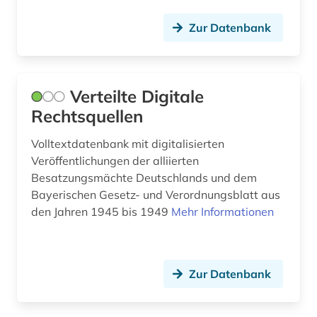
Zur Datenbank
bibliothek (6)
bibliothekssigel (1)
bilanz (2)
Verteilte Digitale
Rechtsquellen
bilanzierung (1)
Volltextdatenbank mit digitalisierten
bilanzrecht (3)
Veröffentlichungen der alliierten
bilanzsteuerrecht (1)
Besatzungsmächte Deutschlands und dem
Bayerischen Gesetz- und Verordnungsblatt aus
bildarchiv (2)
den Jahren 1945 bis 1949
Mehr Informationen
bildband (1)
bildliche darstellung (2)
Zur Datenbank
bildpostkarte (2)