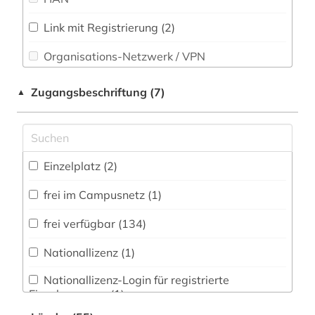
Technik (7)
arbeiterin (1)
Link mit Registrierung (2)
Theologie und Religionswissenschaften (15)
Organisations-Netzwerk / VPN
arbeitgeberverband (1)
Werkstoffwissenschaften und
Shibboleth
Fertigungstechnik (6)
arbeitnehmervertretung (2)
Zugangsbeschriftung (7)
▲
Zugriff vor Ort
arbeitsförderung (1)
Wirtschaftswissenschaften (101)
Wissenschaftskunde, Forschung, Hochschul-,
arbeitsmedizin (1)
Museumswesen (16)
Einzelplatz (2)
arbeitsrecht (14)
frei im Campusnetz (1)
arbeitssicherheit (1)
frei verfügbar (134)
architektur (1)
Nationallizenz (1)
architekturpreis (1)
Nationallizenz-Login für registrierte
archiv (5)
Einzelpersonen (1)