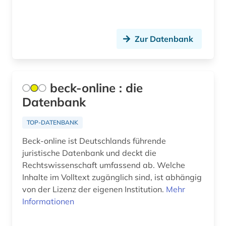
betriebliche altersversorgung (1)
Zur Datenbank
betriebssicherheit (2)
betriebssicherheitsverordnung (1)
bevölkerungsstatistik (1)
beck-online : die
Datenbank
bewertungsgesetz (1)
bibliografie (6)
TOP-DATENBANK
Beck-online ist Deutschlands führende
bibliographie (12)
juristische Datenbank und deckt die
bibliographie 1700-1900 (1)
Rechtswissenschaft umfassend ab. Welche
Inhalte im Volltext zugänglich sind, ist abhängig
bibliographie 1945-2002 (1)
von der Lizenz der eigenen Institution.
Mehr
Informationen
bibliographie 1997 - 2001 (1)
bibliographie 1998 - 2000 (1)