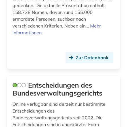
bürgerliches wappen (1)
gedenken. Die aktuelle Präsentation enthält
158.728 Namen, davon rund 155.000
cd-rom (4)
ermordete Personen, suchbar nach
verschiedenen Kriterien. Neben ein...
Mehr
cesare orsenigo (1)
Informationen
chemie (3)
china (1)
Zur Datenbank
chromosomenzahl (1)
coleoptera (1)
Entscheidungen des
comic (1)
Bundesverwaltungsgerichts
controlling (1)
Online verfügbar sind derzeit nur bestimmte
corpora (1)
Entscheidungen des
Bundesverwaltungsgerichts seit 2002. Die
cranach (1)
Entscheidungen sind in ungekürzter Form