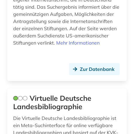
tätig sind. Das Suchergebnis informiert über die
erster weltkrieg (1)
gemeinnützigen Aufgaben, Möglichkeiten der
Antragstellung sowie die Internetanschriften
erwerbung (1)
der einzelnen Stiftungen. Auf der Seite werden
erzkanzler (1)
außerdem Suchdienste US-amerikanischer
Stiftungen verlinkt.
Mehr Informationen
etymologie (1)
eugenio pacelli (1)
Zur Datenbank
europa (18)
europarecht (1)
european case law identifier (1)
Virtuelle Deutsche
Landesbibliographie
europäer (1)
Die Virtuelle Deutsche Landesbibliographie ist
europäische union (15)
ein Meta-Suchinterface für online verfügbare
europäischer gerichtshof für menschenrechte
Landesbibliographien und basiert auf der KVK-