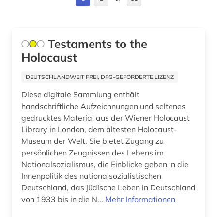
auswanderung (1)
Israel (3)
autograph (1)
Italien (3)
Testaments to the
autonome gruppe (1)
Holocaust
Kroatien (1)
autor (1)
Liechtenstein (1)
DEUTSCHLANDWEIT FREI, DFG-GEFÖRDERTE LIZENZ
außenhandel (1)
Diese digitale Sammlung enthält
Mecklenburg-Vorpommern (2)
außenwirtschaftsrecht (2)
handschriftliche Aufzeichnungen und seltenes
Niederlande (2)
gedrucktes Material aus der Wiener Holocaust
avantgarde (1)
Library in London, dem ältesten Holocaust-
Niedersachsen (3)
Museum der Welt. Sie bietet Zugang zu
bachelorarbeit (1)
persönlichen Zeugnissen des Lebens im
Nordrhein-Westfalen (5)
baden-württemberg (5)
Nationalsozialismus, die Einblicke geben in die
Oesterreich (29)
Innenpolitik des nationalsozialistischen
bankenstatistik (1)
Deutschland, das jüdische Leben in Deutschland
Ostasien (1)
von 1933 bis in die N...
Mehr Informationen
bankrecht (2)
Osteuropa (7)