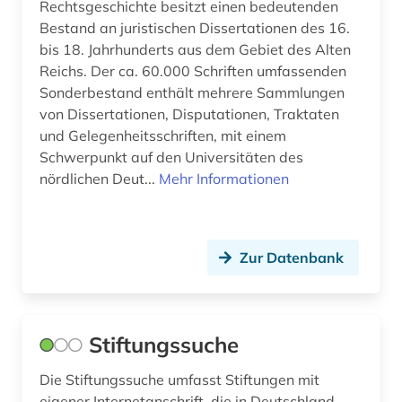
Rechtsgeschichte besitzt einen bedeutenden
entgeltordnung (1)
Bestand an juristischen Dissertationen des 16.
entnazifizierung (1)
bis 18. Jahrhunderts aus dem Gebiet des Alten
Reichs. Der ca. 60.000 Schriften umfassenden
entscheidungen (2)
Sonderbestand enthält mehrere Sammlungen
von Dissertationen, Disputationen, Traktaten
entscheidungsammlung (1)
und Gelegenheitsschriften, mit einem
entscheidungssammlung (12)
Schwerpunkt auf den Universitäten des
nördlichen Deut...
Mehr Informationen
entschädigung (1)
erbrecht (3)
Zur Datenbank
erbschaftsteuer- und schenkungsteuergesetz
(2)
erdwärmesonde (1)
Stiftungssuche
erlebnisbericht (1)
Die Stiftungssuche umfasst Stiftungen mit
ernährung (1)
eigener Internetanschrift, die in Deutschland