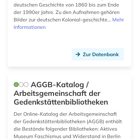
deutschen Geschichte von 1860 bis zum Ende
drittes reich (10)
der 1990er Jahre. Zu den Aufnahmen gehören
Bilder zur deutschen Kolonial-geschichte...
Mehr
drs (1)
Informationen
druckbehälter (2)
druckgraphik (1)
Zur Datenbank
druckwerk (2)
dänemark (3)
AGGB-Katalog /
e-book (1)
Arbeitsgemeinschaft der
e-learning (1)
Gedenkstättenbibliotheken
ebm 2000 plus (1)
Der Online-Katalog der Arbeitsgemeinschaft
der Gedenkstättenbibliotheken (AGGB) enthält
ehemalige deutsche gebiete (1)
die Bestände folgender Bibliotheken: Aktives
eingruppierung (3)
Museum Faschismus und Widerstand in Berlin