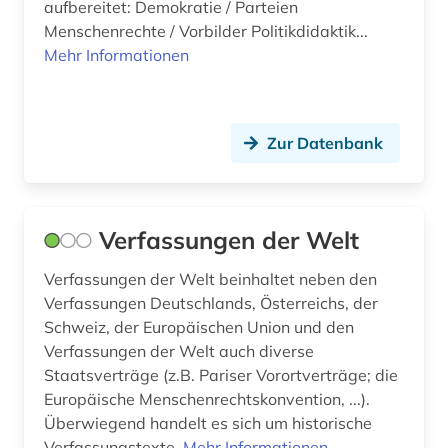
aufbereitet: Demokratie / Parteien
Menschenrechte / Vorbilder Politikdidaktik...
demokratie (1)
Mehr Informationen
denkmal (1)
denkmalpflege (2)
Zur Datenbank
denkmalschutz (3)
deportation (1)
Verfassungen der Welt
design (1)
Verfassungen der Welt beinhaltet neben den
deutsch (2)
Verfassungen Deutschlands, Österreichs, der
deutsch-deutsche beziehungen (1)
Schweiz, der Europäischen Union und den
Verfassungen der Welt auch diverse
deutsche (1)
Staatsverträge (z.B. Pariser Vorortverträge; die
Europäische Menschenrechtskonvention, ...).
deutsche bundesbank (1)
Überwiegend handelt es sich um historische
Verfassungstexte.
Mehr Informationen