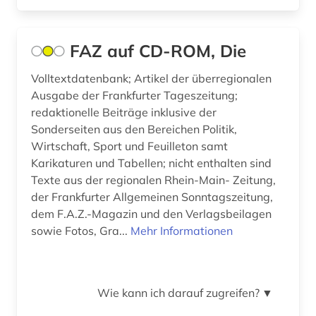
bautechnik (2)
Schweiz (17)
bauvertrag (1)
FAZ auf CD-ROM, Die
Serbien (1)
bauwesen (1)
Volltextdatenbank; Artikel der überregionalen
Slowakei (1)
Ausgabe der Frankfurter Tageszeitung;
bayern (3)
redaktionelle Beiträge inklusive der
Slowenien (3)
bda-preis (1)
Sonderseiten aus den Bereichen Politik,
Suedamerika (1)
Wirtschaft, Sport und Feuilleton samt
beamtenrecht (6)
Karikaturen und Tabellen; nicht enthalten sind
Suedasien (1)
Texte aus der regionalen Rhein-Main- Zeitung,
behandlungsvertrag (1)
der Frankfurter Allgemeinen Sonntagszeitung,
Suedostasien (1)
behörde (2)
dem F.A.Z.-Magazin und den Verlagsbeilagen
Suedosteuropa (2)
sowie Fotos, Gra...
Mehr Informationen
belgien (1)
Thueringen (2)
bericht (1)
Tschechische Republik (4)
Wie kann ich darauf zugreifen?
▼
berlin (2)