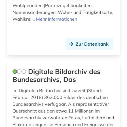
Wahlperioden (Parteizugehörigkeiten,
dichter (1)
Namensänderungen, Wohn- und Tätigkeitsorte,
die deutsche bibliothek (1)
Wahlkrei...
Mehr Informationen
die linke (1)
digitalisat (1)
Zur Datenbank
diplomarbeit (1)
diplomatische vertretung (1)
Digitale Bildarchiv des
dissertation (1)
Bundesarchivs, Das
doktorarbeit (1)
Im Digitalen Bildarchiv sind zurzeit (Stand:
Februar 2018) 363.000 Bilder des deutschen
dokumentarfilm (1)
Bundesarchivs verfügbar. Als repräsentativer
doppelbesteuerung (1)
Querschnitt aus den etwa 11 Millionen im
Bundesarchiv verwahrten Fotos, Luftbildern und
drama (1)
Plakaten zeigen sie Personen und Ereignisse der