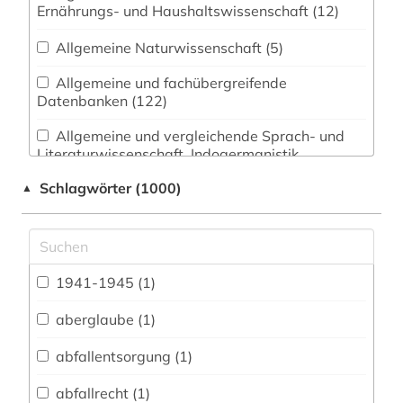
Ernährungs- und Haushaltswissenschaft (12)
Allgemeine Naturwissenschaft (5)
Allgemeine und fachübergreifende
Datenbanken (122)
Allgemeine und vergleichende Sprach- und
Literaturwissenschaft. Indogermanistik.
Außereuropäische Sprachen und Literaturen (13)
Schlagwörter (1000)
▲
Anglistik. Amerikanistik (1)
Archäologie (5)
Architektur, Bauingenieur- und
1941-1945 (1)
Vermessungswesen (23)
aberglaube (1)
Biologie, Biotechnologie (15)
abfallentsorgung (1)
Buch- und Bibliothekswesen,
Informationswissenschaft (13)
abfallrecht (1)