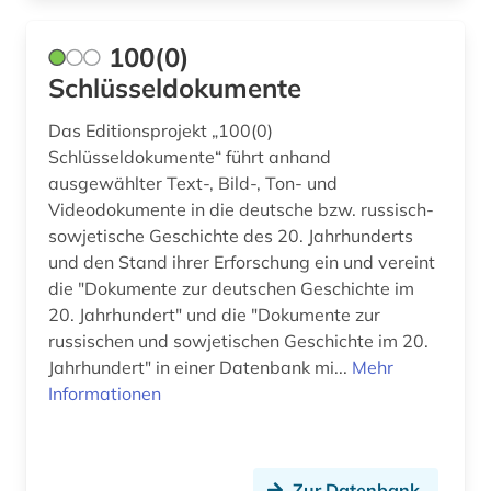
brandenburg (2)
bremen (1)
100(0)
Schlüsseldokumente
buchdrucker (1)
Das Editionsprojekt „100(0)
buchgeschichte (1)
Schlüsseldokumente“ führt anhand
ausgewählter Text-, Bild-, Ton- und
buchhandel (3)
Videodokumente in die deutsche bzw. russisch-
buchhändler (1)
sowjetische Geschichte des 20. Jahrhunderts
und den Stand ihrer Erforschung ein und vereint
buchwesen (1)
die "Dokumente zur deutschen Geschichte im
20. Jahrhundert" und die "Dokumente zur
bulgarisch (1)
russischen und sowjetischen Geschichte im 20.
bundes-angestelltentarifvertrag (3)
Jahrhundert" in einer Datenbank mi...
Mehr
Informationen
bundesangestelltentarif (1)
bundesarchiv (1)
Zur Datenbank