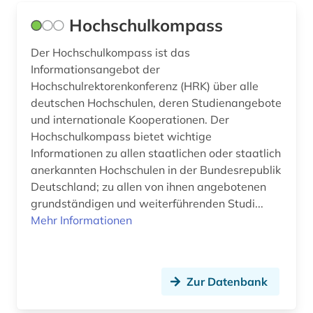
bildstock (1)
Hochschulkompass
bildungspolitik (1)
Der Hochschulkompass ist das
bildungswesen (2)
Informationsangebot der
Hochschulrektorenkonferenz (HRK) über alle
biografie (15)
deutschen Hochschulen, deren Studienangebote
biographie (10)
und internationale Kooperationen. Der
Hochschulkompass bietet wichtige
biologiestudium (1)
Informationen zu allen staatlichen oder staatlich
anerkannten Hochschulen in der Bundesrepublik
bodenfeuchte (1)
Deutschland; zu allen von ihnen angebotenen
bonitätsprüfung (1)
grundständigen und weiterführenden Studi...
Mehr Informationen
bosnien und herzegowina (1)
bosnien-herzegowina (1)
Zur Datenbank
bosnisch (1)