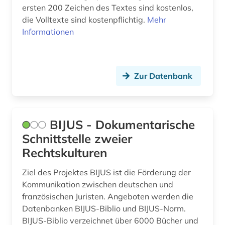
familienforschung (1)
ersten 200 Zeichen des Textes sind kostenlos,
die Volltexte sind kostenpflichtig.
Mehr
familiengerichtsverfahren (1)
Informationen
familienname (1)
familienrecht (4)
Zur Datenbank
familienwappen (1)
farbphotographie (1)
BIJUS - Dokumentarische
fauna (1)
Schnittstelle zweier
Rechtskulturen
feminismus (2)
film (4)
Ziel des Projektes BIJUS ist die Förderung der
Kommunikation zwischen deutschen und
filmgeschichte (2)
französischen Juristen. Angeboten werden die
Datenbanken BIJUS-Biblio und BIJUS-Norm.
filmwissenschaft (1)
BIJUS-Biblio verzeichnet über 6000 Bücher und