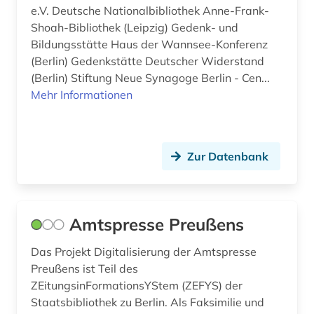
e.V. Deutsche Nationalbibliothek Anne-Frank-
einheitlicher bewertungsmaßstab für
Shoah-Bibliothek (Leipzig) Gedenk- und
kassenärztliche leistung 2000 plus (1)
Bildungsstätte Haus der Wannsee-Konferenz
einkommen (1)
(Berlin) Gedenkstätte Deutscher Widerstand
(Berlin) Stiftung Neue Synagoge Berlin - Cen...
einkommensteuergesetz (2)
Mehr Informationen
einkommensteuerrecht (1)
einrichtung (1)
Zur Datenbank
einwanderer (1)
einwanderung (2)
Amtspresse Preußens
elektroindustrie (1)
Das Projekt Digitalisierung der Amtspresse
elektronische bibliothek (1)
Preußens ist Teil des
ZEitungsinFormationsYStem (ZEFYS) der
elektronische zeitschrift (1)
Staatsbibliothek zu Berlin. Als Faksimilie und