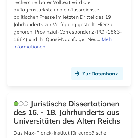
recherchierbarer Volltext wird die
elektronische zeitung (1)
auflagenstärkste und einflussreichste
elektronischer geschäftsverkehr-gesetz (1)
politischen Presse im letzten Drittel des 19.
Jahrhunderts zur Verfügung gestellt. Hierzu
elektronisches buch (2)
gehören: Provinzial-Correspondenz (PC) (1863-
1884) und ihr Quasi-Nachfolger Neu...
Mehr
elsass (1)
Informationen
empfindsamkeit (1)
energie (1)
Zur Datenbank
energiemarkt (1)
energierecht (2)
Juristische Dissertationen
energiewirtschaftsrecht (1)
des 16. - 18. Jahrhunderts aus
entartete kunst (2)
Universitäten des Alten Reichs
enteignung (3)
Das Max-Planck-Institut für europäische