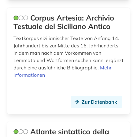
oral history (1)
Corpus Artesia: Archivio
Testuale del Siciliano Antico
oratorium (1)
ostmitteleuropa (1)
Textkorpus sizilianischer Texte von Anfang 14.
Jahrhundert bis zur Mitte des 16. Jahrhunderts,
osttirol (1)
in dem man nach dem Vorkommen von
Lemmata und Wortformen suchen kann, ergänzt
paläographie (1)
durch eine ausführliche Bibliographie.
Mehr
Informationen
papst (1)
partitur (1)
petrarca, francesco | schriftsteller;
Zur Datenbank
geschichtsschreiber; lyriker; philosoph; humanist;
librettist (1)
pfarre (1)
Atlante sintattico della
philosophie (1)