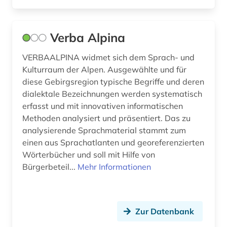
medienwissenschaft (7)
Verba Alpina
minderheitensprachen (1)
VERBAALPINA widmet sich dem Sprach- und
mittelalter (3)
Kulturraum der Alpen. Ausgewählte und für
mitteleuropa (2)
diese Gebirgsregion typische Begriffe und deren
dialektale Bezeichnungen werden systematisch
monetäre statistik (1)
erfasst und mit innovativen informatischen
Methoden analysiert und präsentiert. Das zu
morphologie (1)
analysierende Sprachmaterial stammt zum
musik (2)
einen aus Sprachatlanten und georeferenzierten
Wörterbücher und soll mit Hilfe von
musikethnologie (1)
Bürgerbeteil...
Mehr Informationen
musikgeschichte (1)
musikinstrument (1)
Zur Datenbank
musikleben (1)