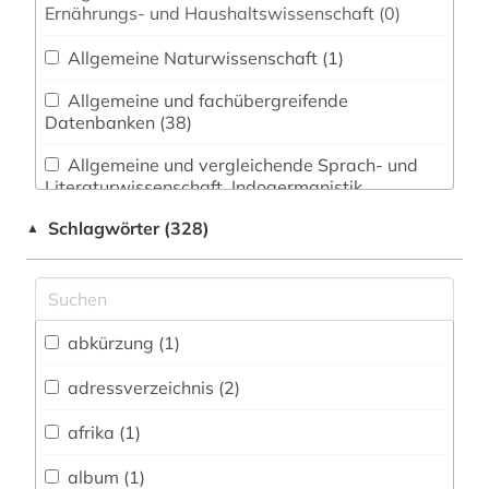
Ernährungs- und Haushaltswissenschaft (0)
Allgemeine Naturwissenschaft (1)
Allgemeine und fachübergreifende
Datenbanken (38)
Allgemeine und vergleichende Sprach- und
Literaturwissenschaft. Indogermanistik.
Außereuropäische Sprachen und Literaturen (9)
Schlagwörter (328)
▲
Anglistik. Amerikanistik (1)
Archäologie (5)
Architektur, Bauingenieur- und
abkürzung (1)
Vermessungswesen (5)
adressverzeichnis (2)
Biologie, Biotechnologie (0)
afrika (1)
Buch- und Bibliothekswesen,
Informationswissenschaft (5)
album (1)