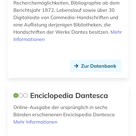
Recherchemöglichkeiten, Bibliographie ab dem
kultur (2)
Berichtsjahr 1972, Lebenslauf sowie über 30
Digitalisate von Commedia-Handschriften und
kulturgeschichte (1)
eine Auflistung derjenigen Bibliotheken, die
Handschriften der Werke Dantes besitzen.
Mehr
kulturwissenschaften (9)
Informationen
kunst (3)
kunstauktion (1)
Zur Datenbank
kunstgeschichte (2)
kunsthandel (1)
Enciclopedia Dantesca
kunstzeitschrift (1)
Online-Ausgabe der ursprünglich in sechs
künstler (1)
Bänden erschienenen Enciclopedia Dantesca
künstlerische technik (1)
Mehr Informationen
ladinisch (1)