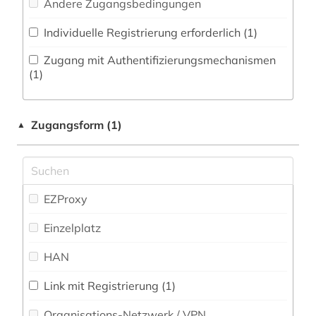
Andere Zugangsbedingungen
Natur- und Umweltschutz (0)
bibliotheken (1)
Individuelle Registrierung erforderlich (1)
Pädagogik (1)
bibliotheksbestand (1)
Zugang mit Authentifizierungsmechanismen
Philosophie (4)
(1)
bilddatenbank (1)
Physik (1)
biografie (1)
Zugangsform (1)
▲
Politologie (4)
biographie (4)
Psychologie (1)
biographie 1815-2005 (1)
Rechtswissenschaft (4)
EZProxy
bodoni (1)
Romanistik (63)
Einzelplatz
bonstetten (1)
Slavistik (1)
HAN
briefsammlung (1)
Soziologie (4)
brunelleschi (1)
Link mit Registrierung (1)
Sport (2)
Organisations-Netzwerk / VPN
buchhandel (2)