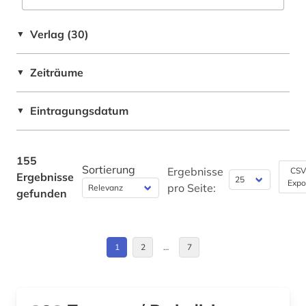
einsprachiges wörterbuch (1)
Daenemark (4)
elektronisches buch (2)
Verlag (30)
▼
Deutschland (28)
englisch (1)
Zeiträume
▼
Estland (1)
enzyklopädie (2)
Europa (7)
Eintragungsdatum
▼
epigraphik (2)
Finnland (4)
eritrea (1)
Frankreich (18)
155
etymologie (2)
Sortierung
Ergebnisse
CSV
Ergebnisse
Expo
Griechenland (3)
pro Seite:
gefunden
europa (3)
Griechenland (Altertum) (1)
fachdidaktik (4)
Großbritannien (9)
1
2
…
7
fachportal (2)
Hessen (2)
familie (2)
Irland (3)