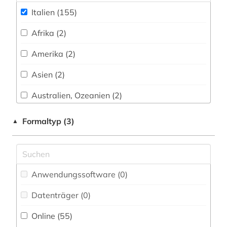
Italien (155)
deutsches historisches institut in rom (1)
Afrika (2)
deutsches sprachgebiet (1)
Amerika (2)
deutschland (3)
Asien (2)
dialektologie (1)
Australien, Ozeanien (2)
divina commedia (2)
Baden-Wuerttemberg (2)
Formaltyp (3)
▲
dom florenz (1)
Baltikum (2)
doria pamphili (1)
Bayern (3)
drama (2)
Anwendungssoftware (0
)
Belgien (6)
druckwerk (3)
Datenträger (0
)
Bosnien-Herzegowina (2)
dynastie (1)
Online (55
)
China (2)