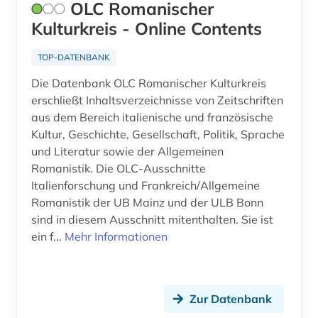
OLC Romanischer
franziszeischer kataster (1)
Makedonien (1)
Kulturkreis - Online Contents
französisch (2)
Malta (2)
TOP-DATENBANK
frauengeschichte (1)
Mecklenburg-Vorpommern (1)
Die Datenbank OLC Romanischer Kulturkreis
frescobaldi (1)
erschließt Inhaltsverzeichnisse von Zeitschriften
Mittelamerika (3)
aus dem Bereich italienische und französische
frühe neuzeit (1)
Kultur, Geschichte, Gesellschaft, Politik, Sprache
Moldawien (1)
fürstenhaus (1)
und Literatur sowie der Allgemeinen
Romanistik. Die OLC-Ausschnitte
Monaco (2)
galloromanistik (5)
Italienforschung und Frankreich/Allgemeine
Montenegro (2)
Romanistik der UB Mainz und der ULB Bonn
geisteswissenschaften (2)
sind in diesem Ausschnitt mitenthalten. Sie ist
Niederlande (8)
ein f...
Mehr Informationen
gender studies (1)
Niedersachsen (1)
genealogie (3)
Nordamerika (2)
germanistik (1)
Zur Datenbank
Nordrhein-Westfalen (1)