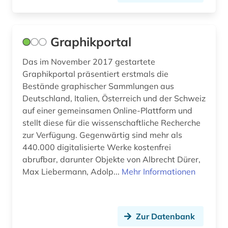
lusitanistik (1)
lyrik (1)
Graphikportal
machiavelli, niccolò | schriftsteller; philosoph;
Das im November 2017 gestartete
politiker; geschichtsschreiber; diplomat;
Graphikportal präsentiert erstmals die
schriftsteller (1)
Bestände graphischer Sammlungen aus
Deutschland, Italien, Österreich und der Schweiz
mailand (1)
auf einer gemeinsamen Online-Plattform und
malerei (1)
stellt diese für die wissenschaftliche Recherche
zur Verfügung. Gegenwärtig sind mehr als
marke (1)
440.000 digitalisierte Werke kostenfrei
abrufbar, darunter Objekte von Albrecht Dürer,
marxismus (1)
Max Liebermann, Adolp...
Mehr Informationen
massimo (1)
medici (1)
Zur Datenbank
medienkonsum (1)