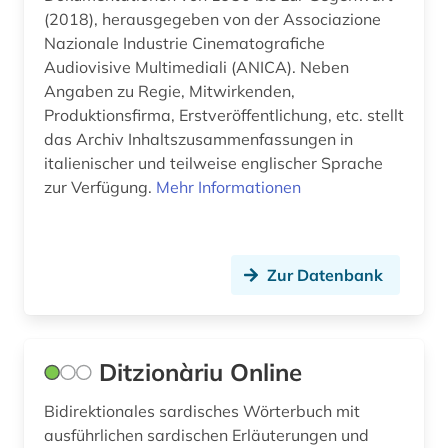
synonym (1)
(2018), herausgegeben von der Associazione
Nazionale Industrie Cinematografiche
südosteuropa (1)
Audiovisive Multimediali (ANICA). Neben
Angaben zu Regie, Mitwirkenden,
südtirol (2)
Produktionsfirma, Erstveröffentlichung, etc. stellt
templerorden (2)
das Archiv Inhaltszusammenfassungen in
italienischer und teilweise englischer Sprache
theater (1)
zur Verfügung.
Mehr Informationen
theaterwissenschaft (1)
thematischer katalog (1)
Zur Datenbank
theologie (1)
thomas bernhard (1)
Ditzionàriu Online
tirol (1)
Bidirektionales sardisches Wörterbuch mit
todesanzeige (1)
ausführlichen sardischen Erläuterungen und