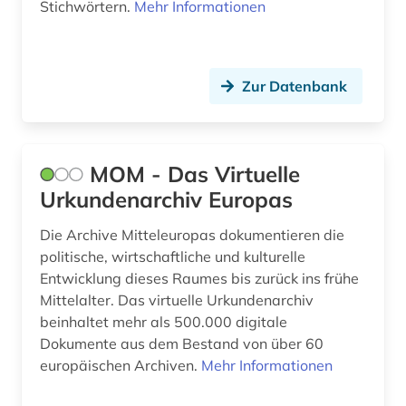
Stichwörtern.
Mehr Informationen
verbraucherverhalten (1)
verbundkatalog (2)
Zur Datenbank
vergilius (1)
verlag (1)
MOM - Das Virtuelle
verwaltung (1)
Urkundenarchiv Europas
verzeichnis (4)
Die Archive Mitteleuropas dokumentieren die
politische, wirtschaftliche und kulturelle
vokalmusik (1)
Entwicklung dieses Raumes bis zurück ins frühe
volksmusik (1)
Mittelalter. Das virtuelle Urkundenarchiv
beinhaltet mehr als 500.000 digitale
volkstanz (1)
Dokumente aus dem Bestand von über 60
europäischen Archiven.
Mehr Informationen
wallfahrt (1)