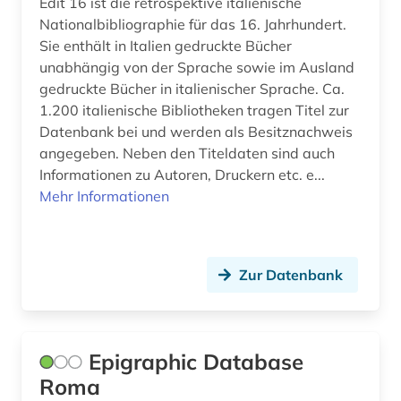
Edit 16 ist die retrospektive italienische
sardisch (1)
Nationalbibliographie für das 16. Jahrhundert.
satirezeitschrift (1)
Sie enthält in Italien gedruckte Bücher
unabhängig von der Sprache sowie im Ausland
schriftsteller (1)
gedruckte Bücher in italienischer Sprache. Ca.
1.200 italienische Bibliotheken tragen Titel zur
schriftstellerin (1)
Datenbank bei und werden als Besitznachweis
angegeben. Neben den Titeldaten sind auch
sebastianus <sanctus> (1)
Informationen zu Autoren, Druckern etc. e...
shakespeare (1)
Mehr Informationen
siglo de oro (1)
sizilianisch (1)
Zur Datenbank
skandinavistik (1)
slavistik (1)
Epigraphic Database
somalia (1)
Roma