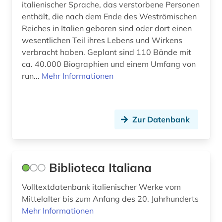
italienischer Sprache, das verstorbene Personen
geschichte 1850-1900 (2)
enthält, die nach dem Ende des Weströmischen
Rumänien (6)
geschichte 1900- (1)
Reiches in Italien geboren sind oder dort einen
Russland, Sowjetunion (5)
wesentlichen Teil ihres Lebens und Wirkens
geschichte 1917-1970 (1)
verbracht haben. Geplant sind 110 Bände mit
Saarland (1)
ca. 40.000 Biographien und einem Umfang von
geschichte 1930 - (1)
run...
Mehr Informationen
Sachsen (1)
geschichte 1943-1945 (1)
San Marino (1)
geschichte <1800-1900> (1)
Zur Datenbank
Schweden (3)
geschichte der naturwissenschaften (1)
Schweiz (13)
geschlechterforschung (1)
Serbien (5)
Biblioteca Italiana
gesellschaft (1)
Slowakei (5)
Volltextdatenbank italienischer Werke vom
giambattista (1)
Mittelalter bis zum Anfang des 20. Jahrhunderts
Slowenien (4)
giovanni battista (1)
Mehr Informationen