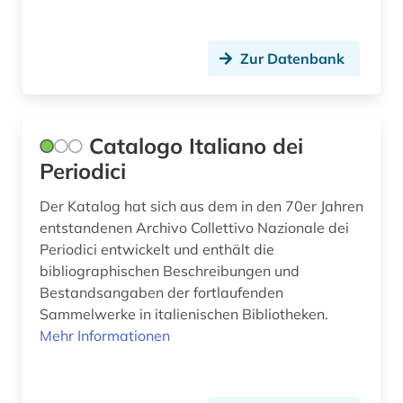
Spanien (11)
girolamo (1)
Suedamerika (1)
goethezeit (1)
Zur Datenbank
Tschechische Republik (4)
grabmal (1)
Tuerkei (1)
grafik (2)
Catalogo Italiano dei
USA (4)
großbritannien (1)
Periodici
Ukraine (3)
handelsrecht (1)
Der Katalog hat sich aus dem in den 70er Jahren
Ungarn (5)
entstandenen Archivo Collettivo Nazionale dei
handschrift (2)
Periodici entwickelt und enthält die
bibliographischen Beschreibungen und
hispanistik (3)
Bestandsangaben der fortlaufenden
holzschnitt (1)
Sammelwerke in italienischen Bibliotheken.
Mehr Informationen
humanismus (1)
iberoromanistik (2)