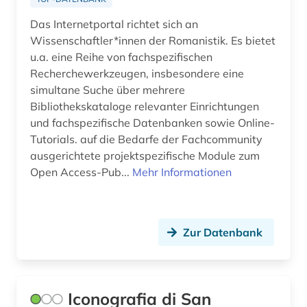
programmhefte (1)
Das Internetportal richtet sich an
protestantismus (1)
Wissenschaftler*innen der Romanistik. Es bietet
u.a. eine Reihe von fachspezifischen
psalmvertonung (1)
Recherchewerkzeugen, insbesondere eine
pädagogik (1)
simultane Suche über mehrere
Bibliothekskataloge relevanter Einrichtungen
quelle (9)
und fachspezifische Datenbanken sowie Online-
Tutorials. auf die Bedarfe der Fachcommunity
raumplanung (1)
ausgerichtete projektspezifische Module zum
reformation (1)
Open Access-Pub...
Mehr Informationen
reisebericht (1)
renaissance (3)
Zur Datenbank
restaurierung (1)
rezension (1)
Iconografia di San