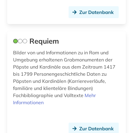
landeskunde (6)
Zur Datenbank
latein (2)
lesbenbewegung (1)
Requiem
lexikon (1)
Bilder von und Informationen zu in Rom und
libretto (1)
Umgebung erhaltenen Grabmonumenten der
Päpste und Kardinäle aus dem Zeitraum 1417
libyen (1)
bis 1799 Personengeschichtliche Daten zu
Päpsten und Kardinälen (Karriereverläufe,
linguistik (2)
familiäre und klienteläre Bindungen)
literarische zeitschrift (1)
Fachbibliographie und Volltexte
Mehr
Informationen
literatur (9)
literaturgeschichte (1)
Zur Datenbank
literaturwissenschaft (17)