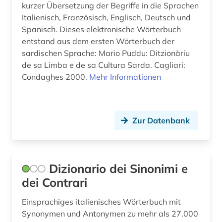
kurzer Übersetzung der Begriffe in die Sprachen
topographie (1)
Italienisch, Französisch, Englisch, Deutsch und
topographische karte (1)
Spanisch. Dieses elektronische Wörterbuch
entstand aus dem ersten Wörterbuch der
troubadourlyrik (1)
sardischen Sprache: Mario Puddu: Ditzionàriu
de sa Limba e de sa Cultura Sarda. Cagliari:
turin (1)
Condaghes 2000.
Mehr Informationen
typografie (1)
unternehmen (1)
Zur Datenbank
urkunde (1)
usa (2)
Dizionario dei Sinonimi e
vega, lope de | schriftsteller; dramatiker;
dei Contrari
librettist; dramatiker (1)
venedig (1)
Einsprachiges italienisches Wörterbuch mit
Synonymen und Antonymen zu mehr als 27.000
venetien (1)