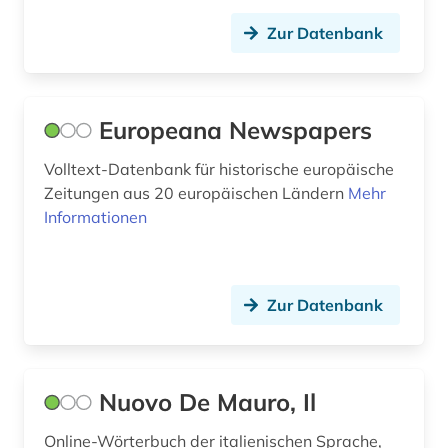
jahrbuch (1)
Zur Datenbank
johanniterorden (1)
josephinische landesaufnahme (1)
Europeana Newspapers
judaistik (1)
Volltext-Datenbank für historische europäische
kalabresisch (1)
Zeitungen aus 20 europäischen Ländern
Mehr
Informationen
kardinal (1)
karikatur (1)
Zur Datenbank
karl viktor von (1)
karte (1)
katalog (6)
Nuovo De Mauro, Il
kirchenbuch (1)
Online-Wörterbuch der italienischen Sprache,