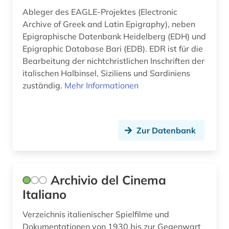
sozialwissenschaften (2)
Ableger des EAGLE-Projektes (Electronic
Archive of Greek and Latin Epigraphy), neben
spanisch (2)
Epigraphische Datenbank Heidelberg (EDH) und
sprachatlas (3)
Epigraphic Database Bari (EDB). EDR ist für die
Bearbeitung der nichtchristlichen In­schriften der
sprache (2)
italischen Halbinsel, Siziliens und Sardiniens
zuständig.
Mehr Informationen
sprachgeografie (1)
sprachpraxis (6)
Zur Datenbank
sprachwissenschaft (10)
staatliche kunsthalle karlsruhe (1)
stadtplan (1)
Archivio del Cinema
Italiano
statistik (2)
Verzeichnis italienischer Spielfilme und
stiftskirche (1)
Dokumentationen von 1930 bis zur Gegenwart