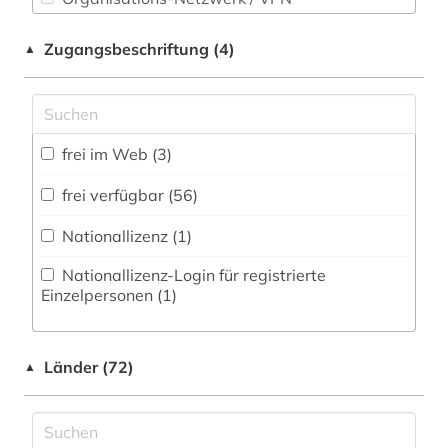
Technik (1)
Shibboleth
buchhandelsverzeichnis (1)
Zugangsbeschriftung (4)
▲
Theologie und Religionswissenschaften (8)
Zugriff vor Ort
calderón (1)
Werkstoffwissenschaften und
calderón de la barca, pedro | schriftsteller;
Fertigungstechnik (0)
geistlicher; dramatiker; librettist; lyriker;
frei im Web (3)
schriftsteller (1)
Wirtschaftswissenschaften (7)
frei verfügbar (56)
casa monzino (1)
Wissenschaftskunde, Forschung, Hochschul-,
Museumswesen (1)
Nationallizenz (1)
dante (4)
Nationallizenz-Login für registrierte
dante alighieri (2)
Einzelpersonen (1)
de inventoribus rerum (1)
deutsch (6)
Länder (72)
▲
deutscher alpenverein (1)
deutscher orden (1)