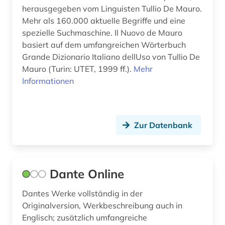
herausgegeben vom Linguisten Tullio De Mauro.
kirchenmusik (1)
Mehr als 160.000 aktuelle Begriffe und eine
spezielle Suchmaschine. Il Nuovo de Mauro
kirchliche eheschließung (1)
basiert auf dem umfangreichen Wörterbuch
klassische philologie (1)
Grande Dizionario Italiano dellUso von Tullio De
Mauro (Turin: UTET, 1999 ff.).
Mehr
kloster (1)
Informationen
kolonialismus (1)
kommende &amp;lt;ritterorden&amp;gt; (1)
Zur Datenbank
kommentar (2)
korpus (2)
Dante Online
korpus <linguistik> (1)
Dantes Werke vollständig in der
kritische ausgabe (1)
Originalversion, Werkbeschreibung auch in
Englisch; zusätzlich umfangreiche
kronländer (1)