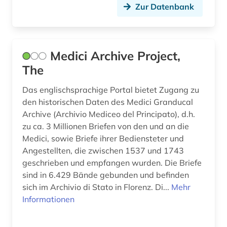
Zur Datenbank
ikonographie (1)
inschrift (2)
inschriften (1)
Medici Archive Project,
The
inszenierungen (1)
Das englischsprachige Portal bietet Zugang zu
internationales recht (1)
den historischen Daten des Medici Granducal
italia (1)
Archive (Archivio Mediceo del Principato), d.h.
zu ca. 3 Millionen Briefen von den und an die
italianistik (30)
Medici, sowie Briefe ihrer Bediensteter und
Angestellten, die zwischen 1537 und 1743
italien (57)
geschrieben und empfangen wurden. Die Briefe
sind in 6.429 Bände gebunden und befinden
italienisch (29)
sich im Archivio di Stato in Florenz. Di...
Mehr
italienische dialekte (1)
Informationen
italienische kunstgeschichte (1)