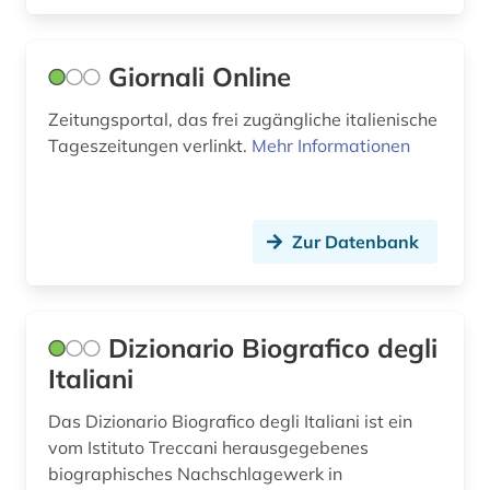
geschichte (13)
Norwegen (4)
geschichte &lt;1493-1878&gt; (1)
Giornali Online
Oesterreich (25)
geschichte 1300-1600 (1)
Zeitungsportal, das frei zugängliche italienische
Osmanisches Reich (1)
Tageszeitungen verlinkt.
Mehr Informationen
geschichte 1350-1500 (1)
Ostasien (2)
geschichte 1420-1600 (1)
Osteuropa (3)
geschichte 1490-1960 (1)
Zur Datenbank
Ostmitteleuropa (1)
geschichte 1600-1800 (1)
Palaestina (1)
geschichte 1650-1750 (1)
Dizionario Biografico degli
Polen (9)
geschichte 1740-1760 (1)
Italiani
Portugal (6)
geschichte 1778-1819 (1)
Das Dizionario Biografico degli Italiani ist ein
Rheinland-Pfalz (1)
vom Istituto Treccani herausgegebenes
geschichte 1800- (1)
biographisches Nachschlagewerk in
Roemisches Reich (3)