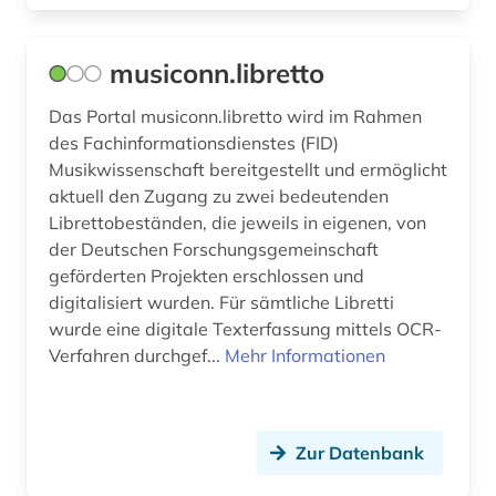
münzen (1)
musiconn.libretto
nachschlagewerk (1)
Das Portal musiconn.libretto wird im Rahmen
naher osten (1)
des Fachinformationsdienstes (FID)
Musikwissenschaft bereitgestellt und ermöglicht
nationalbibliografie (3)
aktuell den Zugang zu zwei bedeutenden
Librettobeständen, die jeweils in eigenen, von
nationalbibliothek (1)
der Deutschen Forschungsgemeinschaft
neapel (1)
geförderten Projekten erschlossen und
digitalisiert wurden. Für sämtliche Libretti
neulatein (1)
wurde eine digitale Texterfassung mittels OCR-
Verfahren durchgef...
Mehr Informationen
niederlande (1)
nordtirol (1)
online-publikation (1)
Zur Datenbank
oper (2)