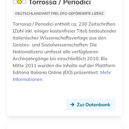
Torrossa / Periodici
feminismus (1)
Island (2)
ferruccio busoni (1)
DEUTSCHLANDWEIT FREI, DFG-GEFÖRDERTE LIZENZ
Israel (2)
Torrossa / Periodici enthält ca. 230 Zeitschriften
filippo (1)
(Zahl inkl. einiger kostenfreier Titel) bedeutender
Japan (3)
film (1)
italienischer Wissenschaftsverlage aus den
Jugoslawien (2)
Geistes- und Sozialwissenschaften. Die
finanzstatistik (1)
Nationallizenz umfasst alle verfügbaren
Kanada (2)
Archivjahrgänge bis einschließlich 2010. Bis
firma (1)
Mitte 2011 wurden die Inhalte auf der Plattform
Korea (2)
firmeninformation (1)
Editoria Italiana Online (EIO) präsentiert.
Mehr
Informationen
Kroatien (5)
florenz (1)
Lettland (3)
forschungsprojekt (1)
Liechtenstein (2)
Zur Datenbank
frankreich (3)
Litauen (2)
franziszeische landesaufnahme (1)
Luxemburg (6)