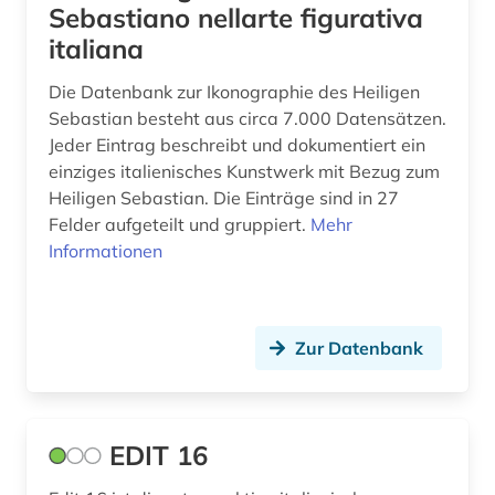
rom (6)
Sebastiano nellarte figurativa
italiana
romania (1)
Die Datenbank zur Ikonographie des Heiligen
romanisch (1)
Sebastian besteht aus circa 7.000 Datensätzen.
romanische sprachen und literaturen (1)
Jeder Eintrag beschreibt und dokumentiert ein
einziges italienisches Kunstwerk mit Bezug zum
romanistik (2)
Heiligen Sebastian. Die Einträge sind in 27
Felder aufgeteilt und gruppiert.
Mehr
rätoromanisch (1)
Informationen
römerzeit (1)
saiteninstrument (1)
Zur Datenbank
sammlung (1)
san marino (1)
EDIT 16
santa maria dellanima (1)