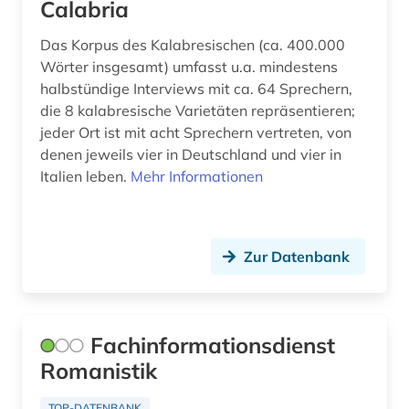
Calabria
photographie (2)
Das Korpus des Kalabresischen (ca. 400.000
Wörter insgesamt) umfasst u.a. mindestens
piranesi (1)
halbstündige Interviews mit ca. 64 Sprechern,
die 8 kalabresische Varietäten repräsentieren;
polen (1)
jeder Ort ist mit acht Sprechern vertreten, von
politische philosophie (1)
denen jeweils vier in Deutschland und vier in
Italien leben.
Mehr Informationen
politische theorie (1)
polydorus (1)
Zur Datenbank
portal (1)
portrait (1)
portugiesisch (1)
Fachinformationsdienst
Romanistik
privatrecht (1)
TOP-DATENBANK