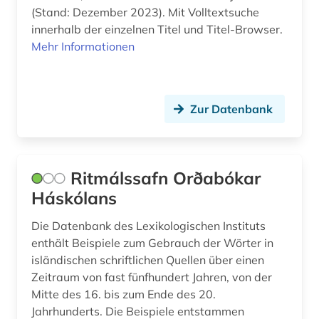
(Stand: Dezember 2023). Mit Volltextsuche
spanisch (1)
Spanien (1)
innerhalb der einzelnen Titel und Titel-Browser.
Mehr Informationen
sprachwissenschaft (3)
USA (1)
terminologie (1)
umgangssprache (1)
Zur Datenbank
unternehmen (1)
usa (1)
Ritmálssafn Orðabókar
vermögen (1)
Háskólans
volkskunde (1)
Die Datenbank des Lexikologischen Instituts
enthält Beispiele zum Gebrauch der Wörter in
volkszählung (2)
isländischen schriftlichen Quellen über einen
Zeitraum von fast fünfhundert Jahren, von der
wahl (1)
Mitte des 16. bis zum Ende des 20.
wohnimmobilien (1)
Jahrhunderts. Die Beispiele entstammen