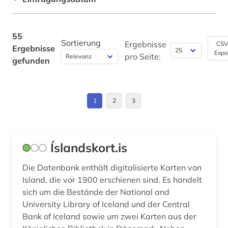
judaistik (1)
Fertigungstechnik (0)
Kroatien (1)
kanada (1)
Wirtschaftswissenschaften (2)
Lettland (2)
55
Sortierung
Ergebnisse
CSV
Ergebnisse
Wissenschaftskunde, Forschung, Hochschul-,
kirchengemeinde (1)
Expo
Liechtenstein (1)
pro Seite:
Museumswesen (0)
gefunden
korpus (3)
Litauen (1)
landeskunde (1)
Luxemburg (1)
1
2
3
latein (1)
Makedonien (1)
literatur (2)
Malta (1)
Íslandskort.is
lyrik (1)
Mecklenburg-Vorpommern (2)
Die Datenbank enthält digitalisierte Karten von
mathematik (1)
Island, die vor 1900 erschienen sind. Es handelt
Mittelamerika (1)
sich um die Bestände der National and
mecklenburg-schwerin (1)
Moldawien (1)
University Library of Iceland und der Central
Bank of Iceland sowie um zwei Karten aus der
meerestier (1)
Monaco (1)