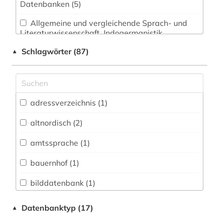
Datenbanken (5)
Allgemeine und vergleichende Sprach- und
Literaturwissenschaft. Indogermanistik.
Außereuropäische Sprachen und Literaturen (9)
Schlagwörter (87)
▲
Anglistik. Amerikanistik (0)
Archäologie (0)
Architektur, Bauingenieur- und
adressverzeichnis (1)
Vermessungswesen (0)
altnordisch (2)
Biologie, Biotechnologie (0)
amtssprache (1)
Buch- und Bibliothekswesen,
Informationswissenschaft (1)
bauernhof (1)
Chemie und Pharmazie (0)
bilddatenbank (1)
Elektrotechnik, Elektronik, Nachrichtentechnik
bokmål (1)
Datenbanktyp (17)
▲
(0)