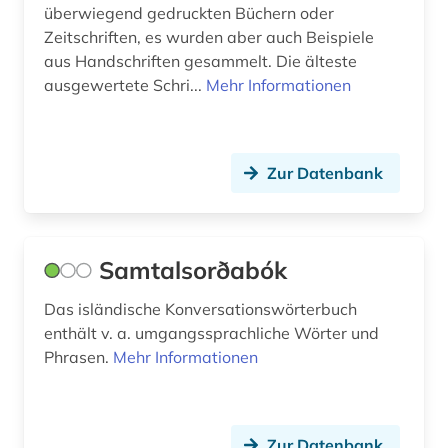
überwiegend gedruckten Büchern oder
wortschöpfung (1)
Zeitschriften, es wurden aber auch Beispiele
aus Handschriften gesammelt. Die älteste
wortverbindung (2)
ausgewertete Schri...
Mehr Informationen
wörterbuch (2)
zeitung (1)
Zur Datenbank
Samtalsorðabók
Das isländische Konversationswörterbuch
enthält v. a. umgangssprachliche Wörter und
Phrasen.
Mehr Informationen
Zur Datenbank