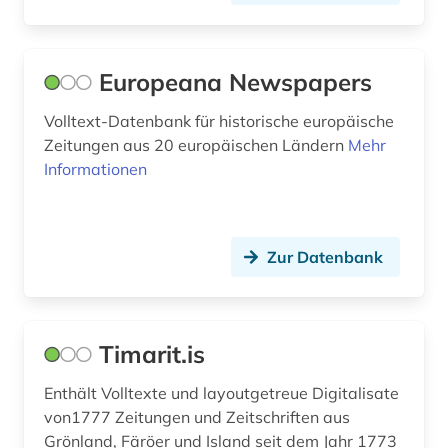
privatarchiv (1)
Palaestina (1)
quelle (1)
Polen (2)
Europeana Newspapers
reykjavik (2)
Portugal (1)
Volltext-Datenbank für historische europäische
Zeitungen aus 20 europäischen Ländern
Mehr
s&ouml (1)
Rheinland-Pfalz (1)
Informationen
saga (1)
Roemisches Reich (1)
sagas (1)
Rumänien (1)
Zur Datenbank
schriftsprache (1)
Russland, Sowjetunion (1)
schweden (3)
Saarland (1)
Timarit.is
schwedisch (1)
Schweden (5)
skaldendichtung (1)
Enthält Volltexte und layoutgetreue Digitalisate
Serbien (1)
von1777 Zeitungen und Zeitschriften aus
skandinavien (2)
Grönland, Färöer und Island seit dem Jahr 1773
Skandinavien (4)