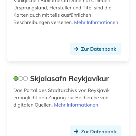
Königlichen Bibliothek in Dänemark. Neben
metrik (1)
Ursprungsland, Hersteller und Titel sind die
Montenegro (1)
Karten auch mit teils ausführlichen
mittelalter (1)
Niederlande (2)
Beschreibungen versehen.
Mehr Informationen
nachlass (1)
Niedersachsen (1)
naher osten (1)
Nordamerika (1)
Zur Datenbank
nordeuropa (1)
Nordrhein-Westfalen (1)
norwegen (3)
Norwegen (6)
Skjalasafn Reykjavíkur
norwegisch (2)
Oesterreich (2)
Das Portal des Stadtarchivs von Reykjavík
nynorsk (1)
Osmanisches Reich (1)
ermöglicht den Zugang zur Recherche von
digitalen Quellen.
Mehr Informationen
polnisch (2)
Ostasien (1)
portal (1)
Osteuropa (1)
portugiesisch (1)
Zur Datenbank
Ostmitteleuropa (1)