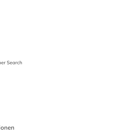
per Search
tionen