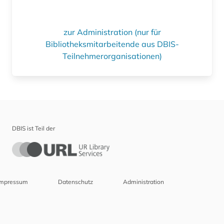
zur Administration (nur für
Bibliotheksmitarbeitende aus DBIS-
Teilnehmerorganisationen)
DBIS ist Teil der
Impressum
Datenschutz
Administration