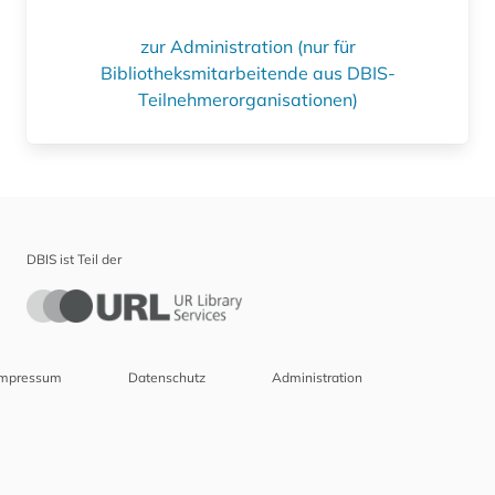
zur Administration (nur für
Bibliotheksmitarbeitende aus DBIS-
Teilnehmerorganisationen)
DBIS ist Teil der
Impressum
Datenschutz
Administration