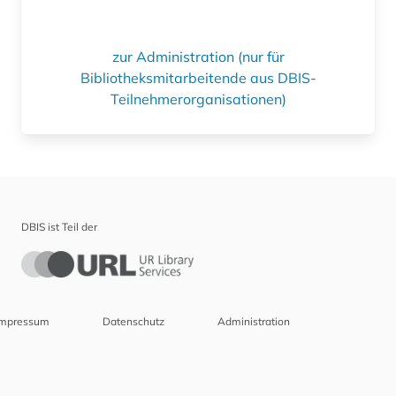
zur Administration (nur für
Bibliotheksmitarbeitende aus DBIS-
Teilnehmerorganisationen)
DBIS ist Teil der
Impressum
Datenschutz
Administration