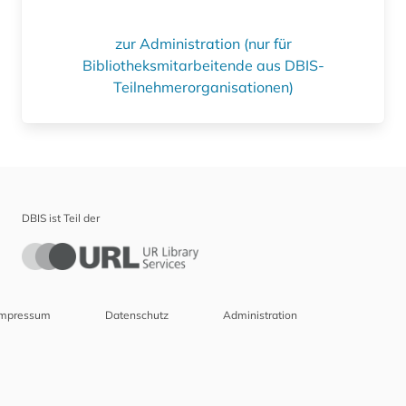
zur Administration (nur für
Bibliotheksmitarbeitende aus DBIS-
Teilnehmerorganisationen)
DBIS ist Teil der
Impressum
Datenschutz
Administration