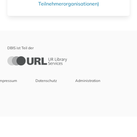
Teilnehmerorganisationen)
DBIS ist Teil der
Impressum
Datenschutz
Administration