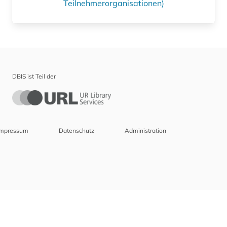
Teilnehmerorganisationen)
DBIS ist Teil der
Impressum
Datenschutz
Administration