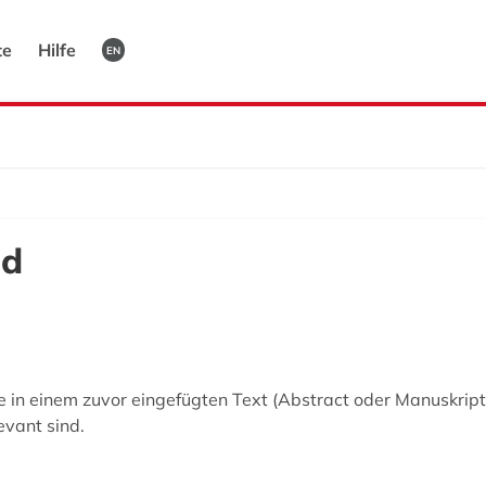
te
Hilfe
EN
nd
in einem zuvor eingefügten Text (Abstract oder Manuskript
evant sind.