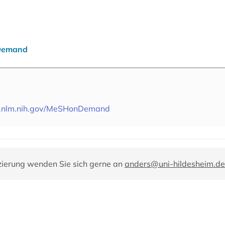
nDemand
v.nlm.nih.gov/MeSHonDemand
zierung wenden Sie sich gerne an
anders@uni-hildesheim.de