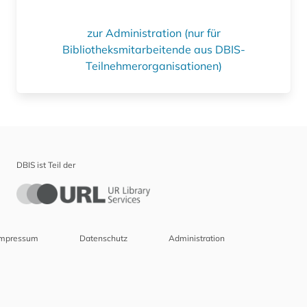
zur Administration (nur für
Bibliotheksmitarbeitende aus DBIS-
Teilnehmerorganisationen)
DBIS ist Teil der
Impressum
Datenschutz
Administration