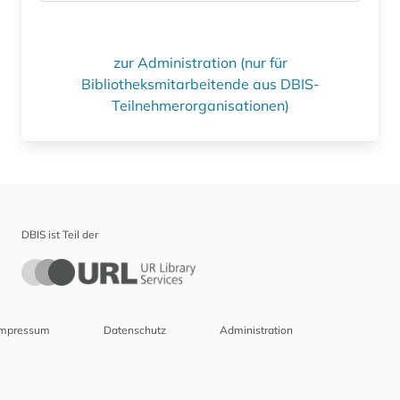
zur Administration (nur für
Bibliotheksmitarbeitende aus DBIS-
Teilnehmerorganisationen)
DBIS ist Teil der
Impressum
Datenschutz
Administration