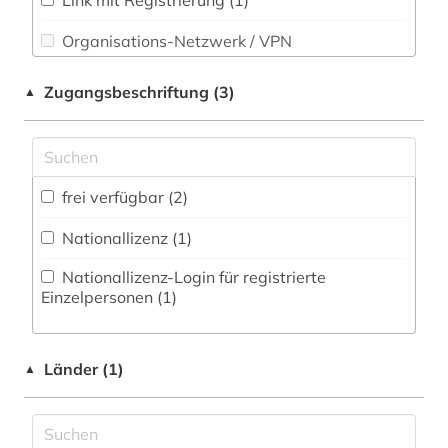
Link mit Registrierung (1)
Slavistik (0)
Organisations-Netzwerk / VPN
Soziologie (0)
Shibboleth
Zugangsbeschriftung (3)
▲
Sport (0)
Zugriff vor Ort
Technik (0)
Theologie und Religionswissenschaften (0)
frei verfügbar (2)
Turkologie (1)
Nationallizenz (1)
Veterinärmedizin (0)
Nationallizenz-Login für registrierte
Einzelpersonen (1)
Werkstoffwissenschaften und
Fertigungstechnik (0)
Länder (1)
Wirtschaftswissenschaften (0)
▲
Wissenschaftskunde, Forschung, Hochschul-,
Museumswesen (0)