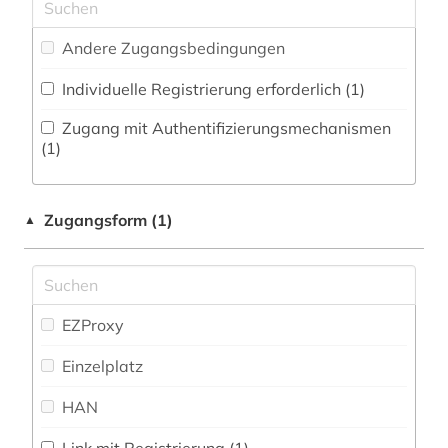
Zeitungs-, Zeitschriftenbibliographie (0
)
Militärwissenschaft (0)
Andere Zugangsbedingungen
Musikwissenschaft (0)
Individuelle Registrierung erforderlich (1)
Natur- und Umweltschutz (0)
Zugang mit Authentifizierungsmechanismen
Osteuropäische Geschichte (0)
(1)
Pädagogik (0)
Zugangsform (1)
▲
Philosophie (0)
Physik (0)
Politologie (0)
EZProxy
Psychologie (0)
Einzelplatz
Rechtswissenschaft (0)
HAN
Romanistik (1)