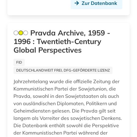
Zur Datenbank
slavistik (1)
slawistik (1)
Pravda Archive, 1959 -
sowjetunion (76)
1996 : Twentieth-Century
soziologie (1)
Global Perspectives
spionage (1)
FID
stalin (1)
DEUTSCHLANDWEIT FREI, DFG-GEFÖRDERTE LIZENZ
Jahrzehntelang wurde die offizielle Zeitung der
stalinismus (2)
Kommunistischen Partei der Sowjetunion, die
straflager (1)
Pravda, sowohl in den Sowjetstaaten als auch
von ausländischen Diplomaten, Politikern und
strahlenunfall (2)
Geheimdiensten gelesen. Die Pravda gilt seit
langem als Vorreiter des sowjetischen Denkens.
südasien (1)
Die Datenbank enthält sowohl die Perspektive
taliban (2)
der Kommunistischen Partei während der