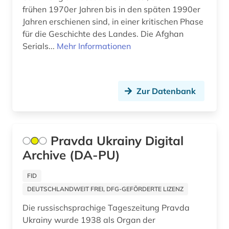
frühen 1970er Jahren bis in den späten 1990er
verzeichnis (1)
Jahren erschienen sind, in einer kritischen Phase
für die Geschichte des Landes. Die Afghan
volk (1)
Serials...
Mehr Informationen
warschauer pakt (1)
weißrussland (1)
Zur Datenbank
wirtschaft (2)
wissenschaftsgeschichte (1)
Pravda Ukrainy Digital
wochenzeitschrift (1)
Archive (DA-PU)
wörterbuch (2)
FID
zeitgeschichte &lt;fach&gt; (1)
DEUTSCHLANDWEIT FREI, DFG-GEFÖRDERTE LIZENZ
zeitschrift (6)
Die russischsprachige Tageszeitung Pravda
Ukrainy wurde 1938 als Organ der
zeitung (11)