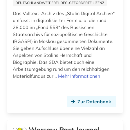
DEUTSCHLANDWEIT FREI, DFG-GEFÖRDERTE LIZENZ
polen (2)
Das Volltext-Archiv des „Stalin Digital Archive“
polen <volk> (1)
umfasst in digitalisierter Form u. a. die rund
28.000 im „Fond 558“ des Russischen
politik (2)
Staatsarchivs für soziopolitische Geschichte
politisch verfolgter (2)
(RGASPI) in Moskau gesammelten Dokumente.
Sie geben Aufschluss über eine Vielzahl an
populärliteratur (1)
Aspekten von Stalins Herrschaft und
Biographie. Das SDA bietet auch eine
pravda (2)
Arbeitsumgebung rund um den reichhaltigen
Materialfundus zur...
Mehr Informationen
pravda (zeitung) (1)
presse (2)
putsch (1)
Zur Datenbank
quelle (2)
quellensammlung (3)
Warsaw Pact Journal