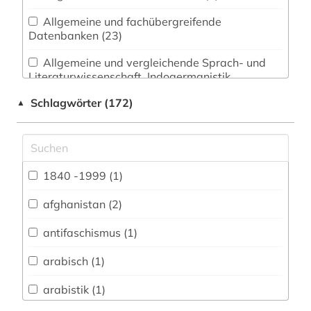
Allgemeine und fachübergreifende
Datenbanken (23)
Allgemeine und vergleichende Sprach- und
Literaturwissenschaft. Indogermanistik.
Außereuropäische Sprachen und Literaturen (2)
Schlagwörter (172)
▲
Anglistik. Amerikanistik (0)
Archäologie (0)
Architektur, Bauingenieur- und
1840 -1999 (1)
Vermessungswesen (1)
afghanistan (2)
Biologie, Biotechnologie (0)
antifaschismus (1)
Buch- und Bibliothekswesen,
Informationswissenschaft (3)
arabisch (1)
Chemie und Pharmazie (0)
arabistik (1)