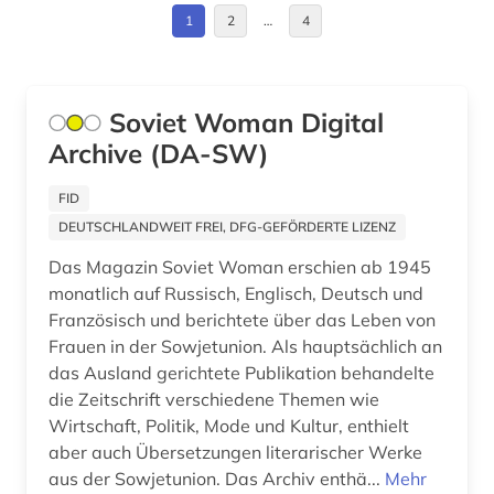
kalter krieg (1)
Osteuropa (12)
1
2
…
4
karikatur (1)
Ostmitteleuropa (3)
kasachstan (2)
Polen (4)
Soviet Woman Digital
kaukasus (1)
Archive (DA-SW)
Rumänien (1)
kernkraftwerk (2)
Russland, Sowjetunion (62)
FID
DEUTSCHLANDWEIT FREI, DFG-GEFÖRDERTE LIZENZ
kinderliteratur (1)
Serbien (1)
Das Magazin Soviet Woman erschien ab 1945
kino (4)
Slowakei (1)
monatlich auf Russisch, Englisch, Deutsch und
Französisch und berichtete über das Leben von
kirgisistan (1)
Slowenien (1)
Frauen in der Sowjetunion. Als hauptsächlich an
kollektivierung (1)
das Ausland gerichtete Publikation behandelte
Suedosteuropa (1)
die Zeitschrift verschiedene Themen wie
komitet gosudarstvennoj bezopasnosti (1)
Tschechische Republik (1)
Wirtschaft, Politik, Mode und Kultur, enthielt
aber auch Übersetzungen literarischer Werke
kommunismus (1)
USA (2)
aus der Sowjetunion. Das Archiv enthä...
Mehr