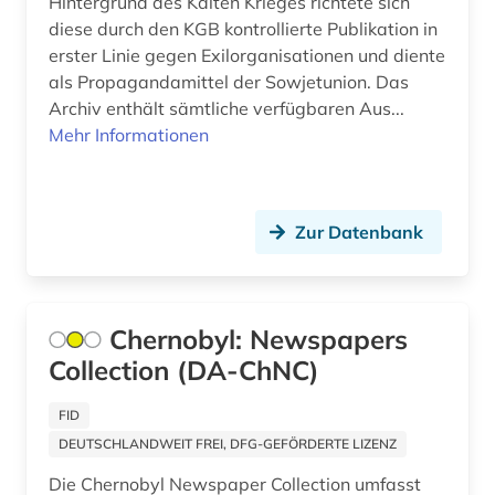
Hintergrund des Kalten Krieges richtete sich
literaturnaja gazeta (2)
diese durch den KGB kontrollierte Publikation in
erster Linie gegen Exilorganisationen und diente
militär (1)
als Propagandamittel der Sowjetunion. Das
militärwissenschaft (1)
Archiv enthält sämtliche verfügbaren Aus...
Mehr Informationen
mittelasien gus (1)
mitteleuropa (2)
Zur Datenbank
mord (2)
mudjahedin (2)
nachfolgestaaten (1)
Chernobyl: Newspapers
Collection (DA-ChNC)
naher osten (1)
FID
nationalsozialismus (1)
DEUTSCHLANDWEIT FREI, DFG-GEFÖRDERTE LIZENZ
online-ressource (1)
Die Chernobyl Newspaper Collection umfasst