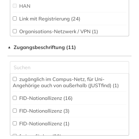
Sport (0)
HAN
gefangener (1)
Technik (0)
Link mit Registrierung (24)
geheimdienst (1)
Theologie und Religionswissenschaften (2)
Organisations-Netzwerk / VPN (1)
geistesleben (1)
Turkologie (0)
Shibboleth
Zugangsbeschriftung (11)
▲
geopolitik (1)
Veterinärmedizin (0)
Zugriff vor Ort
geschichte (13)
Werkstoffwissenschaften und
Fertigungstechnik (0)
geschichte &lt;1989-1993&gt; (1)
zugänglich im Campus-Netz, für Uni-
Wirtschaftswissenschaften (2)
Angehörige auch von außerhalb (JUSTfind) (1)
geschichte 1922-1941 (1)
Wissenschaftskunde, Forschung, Hochschul-,
FID-Nationallizenz (16)
Museumswesen (3)
geschichte 1939-1956 (1)
FID-Nationallizenz (3)
Zeitungen (7)
geschichte 1944-1948 (1)
FID-Nationallizenz (1)
geschichte 1945 - 1959 (1)
frei verfügbar (30)
geschichte 1945-1991 (2)