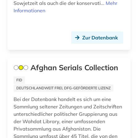
Sowjetzeit als auch die der konservati...
Mehr
terrorismus (1)
Informationen
theater (1)
totalitarismus (1)
Zur Datenbank
tschernobyl (2)
turkologie (1)
Afghan Serials Collection
turksprachen (1)
FID
udssr (1)
DEUTSCHLANDWEIT FREI, DFG-GEFÖRDERTE LIZENZ
ukraine (6)
Bei der Datenbank handelt es sich um eine
Sammlung seltener Zeitungen und Zeitschriften
unterdrückung (2)
unterschiedlicher politischer Gruppierung aus
der Wahdat Library, einer umfassenden
unterhaltungsliteratur (1)
Privatsammlung aus Afghanistan. Die
usa (2)
Sammlung umfasst über 45 Titel, die von den