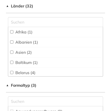
Länder (32)
▲
Nationallizenz (4)
geschichte 1955-1960 (1)
Nationallizenz-Login für registrierte
geschichte 1974-1990 (1)
Einzelpersonen (16)
geschichte 1991 (1)
Afrika (1)
Nationallizenz-Login für registrierte
Einzelpersonen (4)
geschichte <1936-1950> (1)
Albanien (1)
Nationallizenz-Login für registrierte
großer terror &lt;sowjetunion&gt; (1)
Einzelpersonen (1)
Asien (2)
gulag (1)
Nationallizenz-Login für registrierte
Baltikum (1)
Einzelpersonen (3)
gus (1)
Belarus (4)
handschrift (1)
Bosnien-Herzegowina (1)
Formaltyp (3)
▲
holodomor (1)
Bulgarien (1)
indikatoren (1)
Deutschland (6)