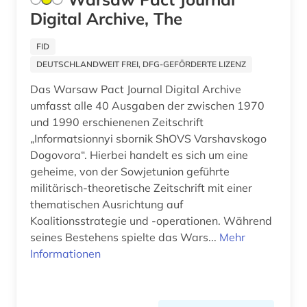
reaktorunfall (2)
Digital Archive, The
rehabilitation (1)
FID
DEUTSCHLANDWEIT FREI, DFG-GEFÖRDERTE LIZENZ
religiöse verfolgung (1)
Das Warsaw Pact Journal Digital Archive
restitution (1)
umfasst alle 40 Ausgaben der zwischen 1970
und 1990 erschienenen Zeitschrift
russisch (1)
„Informatsionnyi sbornik ShOVS Varshavskogo
russisch-ukrainischer krieg (1)
Dogovora“. Hierbei handelt es sich um eine
geheime, von der Sowjetunion geführte
russland (43)
militärisch-theoretische Zeitschrift mit einer
thematischen Ausrichtung auf
samisdat (1)
Koalitionsstrategie und -operationen. Während
seines Bestehens spielte das Wars...
Mehr
sammlung (1)
Informationen
satirische zeitschrift (1)
sibirien (1)