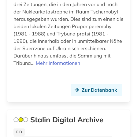
drei Zeitungen, die in den Jahren vor und nach
oral history (2)
der Nuklearkatastrophe im Raum Tschernobyl
orientalistik (1)
herausgegeben wurden. Dies sind zum einen die
beiden lokalen Zeitungen Prapor peremohy
ost-west-konflikt (1)
(1981 - 1988) und Trybuna pratsi (1981 -
1990), die innerhalb oder in unmittelbarer Nähe
ostdeutschland (1)
der Sperrzone auf Ukrainisch erschienen.
osteuropa (4)
Darüber hinaus umfasst die Sammlung mit
Tribuna...
Mehr Informationen
osteuropawissenschaften (1)
partei (1)
Zur Datenbank
perestroika (1)
persisch (1)
philosophie (1)
Stalin Digital Archive
plakat (1)
FID