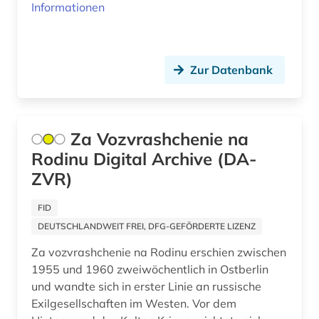
konfiskation (1)
Informationen
Ukraine (10)
kriegsbeute (1)
Ungarn (1)
kultur (3)
Zur Datenbank
kulturgeschichte (1)
kulturgut (1)
Za Vozvrashchenie na
kunst (1)
Rodinu Digital Archive (DA-
ZVR)
kunstgeschichte (1)
FID
kunstraub (1)
DEUTSCHLANDWEIT FREI, DFG-GEFÖRDERTE LIZENZ
lettland (1)
Za vozvrashchenie na Rodinu erschien zwischen
litauen (1)
1955 und 1960 zweiwöchentlich in Ostberlin
und wandte sich in erster Linie an russische
literatur (7)
Exilgesellschaften im Westen. Vor dem