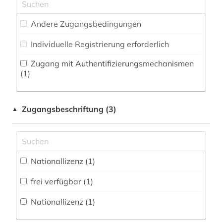
Zeitungs-, Zeitschriftenbibliographie (0
)
Militärwissenschaft (0)
Andere Zugangsbedingungen
Musikwissenschaft (0)
Individuelle Registrierung erforderlich
Natur- und Umweltschutz (0)
Zugang mit Authentifizierungsmechanismen
Osteuropäische Geschichte (2)
(1)
Pädagogik (0)
Zugangsbeschriftung (3)
▲
Philosophie (0)
Physik (0)
Politologie (2)
Nationallizenz (1)
Psychologie (0)
frei verfügbar (1)
Rechtswissenschaft (1)
Nationallizenz (1)
Romanistik (0)