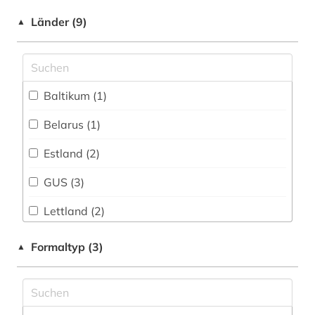
Slavistik (2)
Länder (9)
▲
Soziologie (1)
Sport (0)
Baltikum (1)
Technik (0)
Belarus (1)
Theologie und Religionswissenschaften (0)
Estland (2)
Turkologie (0)
GUS (3)
Veterinärmedizin (0)
Lettland (2)
Werkstoffwissenschaften und
Fertigungstechnik (0)
Litauen (2)
Formaltyp (3)
▲
Wirtschaftswissenschaften (2)
Osteuropa (4)
Wissenschaftskunde, Forschung, Hochschul-,
Russland, Sowjetunion (3)
Museumswesen (0)