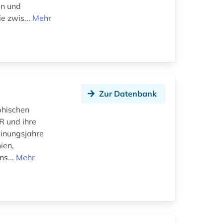
en und
e zwis...
Mehr
Zur Datenbank
phischen
R und ihre
einungsjahre
ien,
ns...
Mehr