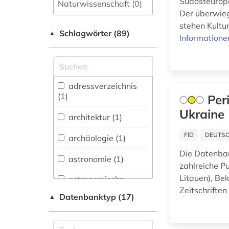
Südosteuropa
Naturwissenschaft (0)
Der überwiege
Allgemeine und
stehen Kultur
Schlagwörter (89)
fachübergreifende
▲
Informatione
Datenbanken (16)
Allgemeine und
vergleichende Sprach-
und
adressverzeichnis
Literaturwissenschaft.
(1)
Per
Indogermanistik.
Ukraine
Außereuropäische
architektur (1)
Sprachen und
Literaturen (1)
FID
DEUTSC
archäologie (1)
Die Datenban
Anglistik.
astronomie (1)
Amerikanistik (0)
zahlreiche Pu
Litauen), Be
astronomische
Archäologie (1)
beobachtung (1)
Zeitschrifte
Datenbanktyp (17)
▲
Architektur,
atlas (1)
Bauingenieur- und
Vermessungswesen (1)