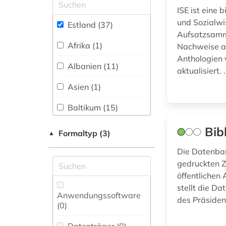
ISE ist eine
Slavistik (11)
literatur (1)
und Sozialwi
Estland (37)
Soziologie (3)
Aufsatzsamml
literaturen und
Afrika (1)
Nachweise au
kulturen (2)
Sport (0)
Anthologien 
Albanien (11)
mediensysteme (1)
aktualisiert. .
Technik (0)
Asien (1)
moldawien (1)
Theologie und
Religionswissenschaften
Baltikum (15)
musik (1)
(1)
Belarus (14)
Bib
münchen (1)
Formaltyp (3)
▲
Turkologie (1)
Bosnien-
Die Datenban
nachfolgestaaten (1)
Veterinärmedizin (0)
Herzegowina (11)
gedruckten Ze
nationalbibliografie
öffentlichen
Bulgarien (12)
(1)
Werkstoffwissenschaften
stellt die D
und Fertigungstechnik (0)
Anwendungssoftware
Byzantinisches
des Präsident
online-publikation
(0
)
Reich (1)
(1)
Wirtschaftswissenschaften