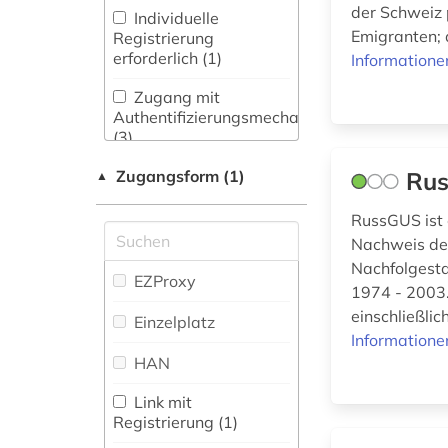
der Schweiz 
Wörterbuch,
Philologie.
Individuelle
Enzyklopädie,
Byzantinistik.
Emigranten; 
Registrierung
finnland (1)
Nachschlagwerk (5
)
Mittellateinische und
erforderlich (1)
Informatione
Neugriechische
finnougristik (2)
Philologie. Neulatein (0)
Zeitung (2
)
Zugang mit
Authentifizierungsmechanismen
firma (1)
Zeitungs-,
Kunstgeschichte (1)
(3)
Zeitschriftenbibliographie
firmeninformation (1)
(0
)
Zugangsform (1)
Ru
Maschinenbau (0)
▲
fotografie (1)
Mathematik (0)
RussGUS ist 
Nachweis deu
Medien- und
geisteswissenschaften
Nachfolgesta
Kommunikationswissenschaften,
(1)
EZProxy
1974 - 2003.
Kommunikationsdesign (0)
einschließlic
geschichte (7)
Einzelplatz
Medizin (0)
Informatione
gesellschaft (1)
HAN
Militärwissenschaft
(0)
Link mit
gus (2)
Registrierung (1)
Musikwissenschaft
heraldik (1)