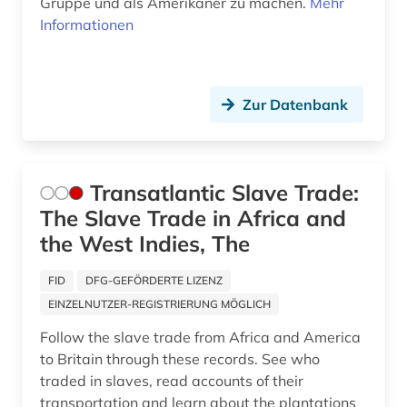
Gruppe und als Amerikaner zu machen.
Mehr
Informationen
katalog (2)
kenia (2)
Zur Datenbank
klassische philologie (1)
klassisches arabisch (1)
klimaänderung (1)
Transatlantic Slave Trade:
The Slave Trade in Africa and
kolonialismus (8)
the West Indies, The
konflikt (1)
FID
DFG-GEFÖRDERTE LIZENZ
koptisch (2)
EINZELNUTZER-REGISTRIERUNG MÖGLICH
kreolische sprachen (1)
Follow the slave trade from Africa and America
to Britain through these records. See who
kultur (2)
traded in slaves, read accounts of their
transportation and learn about the plantations