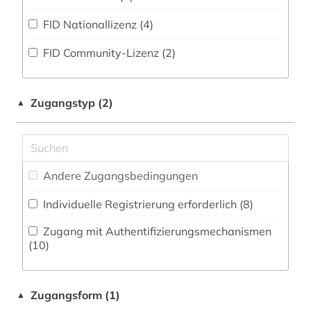
Zeitungs-, Zeitschriftenbibliographie (4
)
Militärwissenschaft (0)
FID Nationallizenz (4)
arabische welt (1)
Musikwissenschaft (0)
FID Community-Lizenz (2)
arabisches sprachgebiet (1)
Natur- und Umweltschutz (0)
arabistik (2)
Osteuropäische Geschichte (0)
Zugangstyp (2)
▲
architektur (2)
Pädagogik (2)
architekturzeichnung (1)
Philosophie (2)
archiv (3)
Andere Zugangsbedingungen
Physik (0)
archival documents (1)
Individuelle Registrierung erforderlich (8)
Politologie (28)
archäologie (6)
Zugang mit Authentifizierungsmechanismen
Psychologie (0)
(10)
asien (4)
Rechtswissenschaft (10)
asyl (1)
Zugangsform (1)
▲
Romanistik (3)