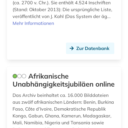
(ca. 2700 v. Chr.). Sie enthält 4.524 Inschriften
(Stand: Oktober 2013): Die ursprüngliche Liste,
südamerika (2)
veröffentlicht von J. Kahl (Das System der äg...
südasien (3)
Mehr Informationen
südostasien (1)
südosteuropa (1)
Zur Datenbank
taliban (1)
tamara de (1)
Afrikanische
technik (1)
Unabhängigkeitsjubiläen online
terminologie (1)
Das Archiv beinhaltet ca. 16.000 Bilddateien
aus zwölf afrikanischen Ländern: Benin, Burkina
terrorismus (1)
Faso, Côte d’Ivoire, Demokratische Republik
terroristische vereinigung (1)
Kongo, Gabun, Ghana, Kamerun, Madagaskar,
Mali, Namibia, Nigeria und Tansania sowie
theater (1)