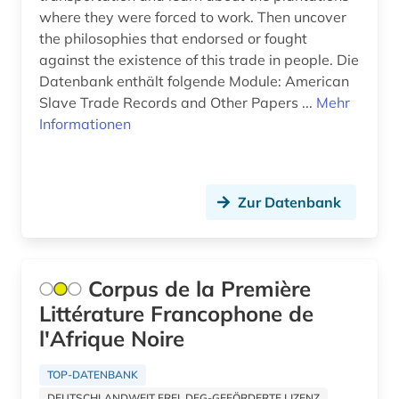
kulturanthropologie (1)
where they were forced to work. Then uncover
kulturerbe (2)
the philosophies that endorsed or fought
against the existence of this trade in people. Die
kulturgeschichte (1)
Datenbank enthält folgende Module: American
Slave Trade Records and Other Papers ...
Mehr
kulturwissenschaften (1)
Informationen
kunst (3)
kunstgeschichte (1)
Zur Datenbank
königreich benin (1)
landwirtschaft (2)
Corpus de la Première
latein (1)
Littérature Francophone de
lateinamerika (1)
l'Afrique Noire
lempicka (1)
TOP-DATENBANK
DEUTSCHLANDWEIT FREI, DFG-GEFÖRDERTE LIZENZ