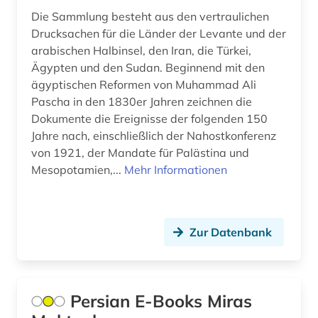
eritrea (1)
Die Sammlung besteht aus den vertraulichen
Polen (3)
Drucksachen für die Länder der Levante und der
ernährung (1)
arabischen Halbinsel, den Iran, die Türkei,
Portugal (2)
Ägypten und den Sudan. Beginnend mit den
ethnische gruppe (1)
ägyptischen Reformen von Muhammad Ali
Rumänien (2)
ethnische identität (1)
Pascha in den 1830er Jahren zeichnen die
Russland, Sowjetunion (2)
Dokumente die Ereignisse der folgenden 150
ethnologie (1)
Jahre nach, einschließlich der Nahostkonferenz
Schweden (1)
von 1921, der Mandate für Palästina und
ethnologischer film (1)
Mesopotamien,...
Mehr Informationen
Schweiz (3)
etudes africaines (1)
Skandinavien (2)
europa (2)
Spanien (1)
Zur Datenbank
europäische union (1)
Suedamerika (11)
fachinformationsdienst (1)
Suedasien (3)
Persian E-Books Miras
faktendatenbank (1)