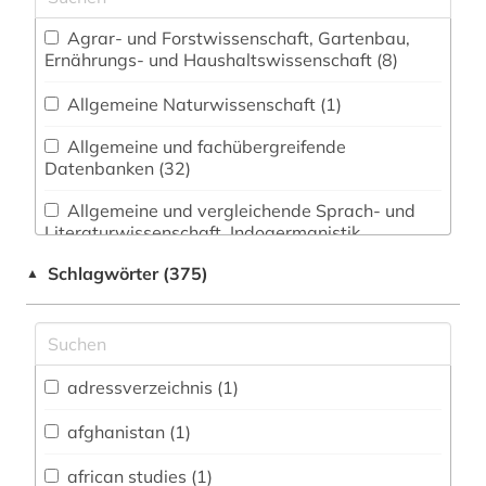
Agrar- und Forstwissenschaft, Gartenbau,
Ernährungs- und Haushaltswissenschaft (8)
Allgemeine Naturwissenschaft (1)
Allgemeine und fachübergreifende
Datenbanken (32)
Allgemeine und vergleichende Sprach- und
Literaturwissenschaft. Indogermanistik.
Außereuropäische Sprachen und Literaturen (17)
Schlagwörter (375)
▲
Anglistik. Amerikanistik (7)
Archäologie (15)
Architektur, Bauingenieur- und
adressverzeichnis (1)
Vermessungswesen (1)
afghanistan (1)
Biologie, Biotechnologie (4)
african studies (1)