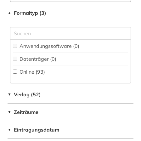
Einzelpersonen (2)
buchhandel (1)
Baltikum (1)
Formaltyp (3)
▲
burkina faso (1)
Belarus (2)
chemie (1)
Belgien (2)
church missionary society <london> (1)
Anwendungssoftware (0
)
Bulgarien (1)
comesa-staaten (1)
Datenträger (0
)
Byzantinisches Reich (2)
côte divoire (1)
Online (93
)
China (1)
daten (1)
Daenemark (1)
datensammlung (3)
Verlag (52)
▼
Deutschland (8)
demographie (5)
Zeiträume
▼
Estland (1)
demotisch (1)
Europa (23)
Eintragungsdatum
▼
dendi (1)
Finnland (1)