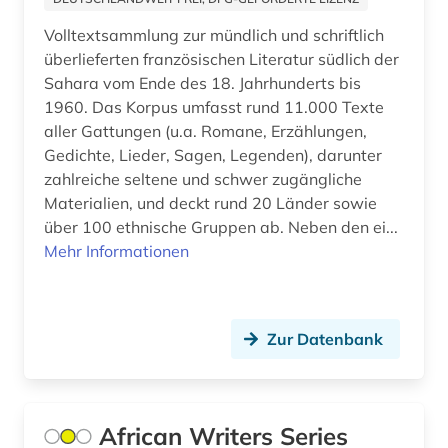
lesotho (1)
Volltextsammlung zur mündlich und schriftlich
lexikon (1)
überlieferten französischen Literatur südlich der
Sahara vom Ende des 18. Jahrhunderts bis
libyen (1)
1960. Das Korpus umfasst rund 11.000 Texte
lieferbares buch (1)
aller Gattungen (u.a. Romane, Erzählungen,
Gedichte, Lieder, Sagen, Legenden), darunter
linguistik (2)
zahlreiche seltene und schwer zugängliche
Materialien, und deckt rund 20 Länder sowie
literatur (3)
über 100 ethnische Gruppen ab. Neben den ei...
literatur <afrika> (1)
Mehr Informationen
literaturwissenschaft (3)
louvre (1)
Zur Datenbank
lyrik (1)
länderkunde (1)
African Writers Series