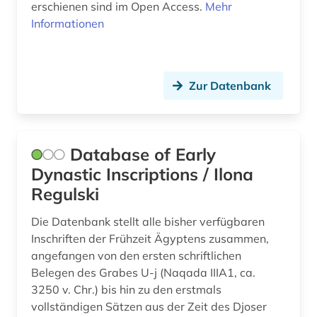
erschienen sind im Open Access.
Mehr
sprachatlas (1)
Informationen
sprachtypologie (1)
staat (3)
Zur Datenbank
staatsreligion (1)
statistik (5)
Database of Early
statistische datenbank (1)
Dynastic Inscriptions / Ilona
Regulski
steuersystem (1)
Die Datenbank stellt alle bisher verfügbaren
streaming (1)
Inschriften der Frühzeit Ägyptens zusammen,
subsaharisches afrika (3)
angefangen von den ersten schriftlichen
Belegen des Grabes U-j (Naqada IIIA1, ca.
suez-kanal (1)
3250 v. Chr.) bis hin zu den erstmals
vollständigen Sätzen aus der Zeit des Djoser
südafrika (7)