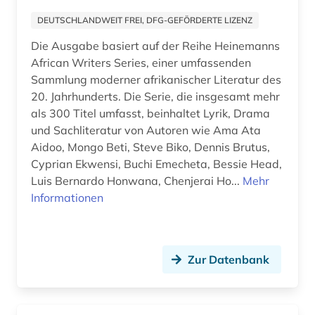
maghreb (1)
DEUTSCHLANDWEIT FREI, DFG-GEFÖRDERTE LIZENZ
maritime wirtschaft (1)
Die Ausgabe basiert auf der Reihe Heinemanns
African Writers Series, einer umfassenden
marokko (2)
Sammlung moderner afrikanischer Literatur des
mauretanien (1)
20. Jahrhunderts. Die Serie, die insgesamt mehr
als 300 Titel umfasst, beinhaltet Lyrik, Drama
mauritius (1)
und Sachliteratur von Autoren wie Ama Ata
Aidoo, Mongo Beti, Steve Biko, Dennis Brutus,
mediensysteme (1)
Cyprian Ekwensi, Buchi Emecheta, Bessie Head,
medizin (3)
Luis Bernardo Honwana, Chenjerai Ho...
Mehr
Informationen
memorbuch (1)
mena-staaten (1)
Zur Datenbank
menschenrecht (1)
menschenrechte (2)