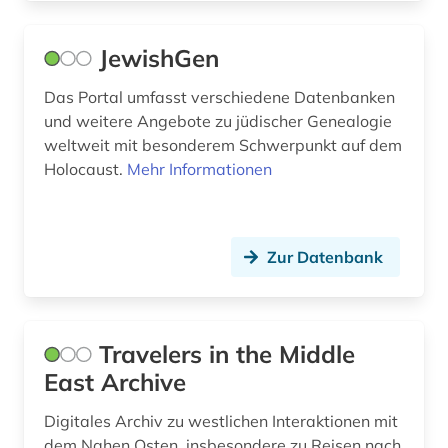
politischer flüchtling (1)
JewishGen
politisches system (1)
Das Portal umfasst verschiedene Datenbanken
portugal (1)
und weitere Angebote zu jüdischer Genealogie
weltweit mit besonderem Schwerpunkt auf dem
preprint (1)
Holocaust.
Mehr Informationen
presse (1)
provenienzforschung (1)
Zur Datenbank
pädagogik (1)
qatar (1)
Travelers in the Middle
quelle (6)
East Archive
recht (2)
Digitales Archiv zu westlichen Interaktionen mit
rechtsprechung (1)
dem Nahen Osten, insbesondere zu Reisen nach