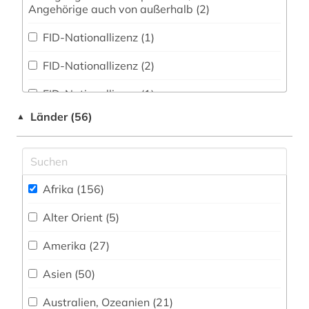
bevölkerung (1)
Angehörige auch von außerhalb (2)
Zeitungen (2)
bevölkerungsentwicklung (1)
FID-Nationallizenz (1)
bevölkerungsstatistik (1)
FID-Nationallizenz (2)
bibliografie (10)
FID-Nationallizenz (1)
bibliographie (4)
Länder (56)
▲
frei verfügbar (83)
bibliograpie (1)
Nationallizenz (1)
binnenvertriebener (1)
Nationallizenz-Login für registrierte
Afrika (156)
Einzelpersonen (1)
biografie (1)
Alter Orient (5)
Nationallizenz-Login für registrierte
biographie (1)
Einzelpersonen (1)
Amerika (27)
bodenkunde (1)
Nationallizenz-Login für registrierte
Einzelpersonen (1)
Asien (50)
buch (1)
Nationallizenz-Login für registrierte
Australien, Ozeanien (21)