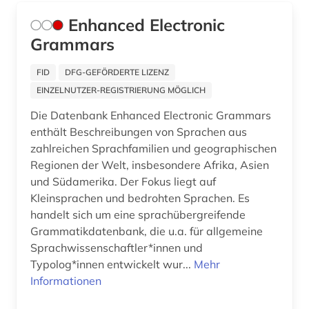
handelsrecht (1)
Enhanced Electronic
Grammars
handschrift (1)
FID
DFG-GEFÖRDERTE LIZENZ
hausa (1)
EINZELNUTZER-REGISTRIERUNG MÖGLICH
herkunftsland (1)
Die Datenbank Enhanced Electronic Grammars
enthält Beschreibungen von Sprachen aus
herkunftsländerinformation (1)
zahlreichen Sprachfamilien und geographischen
hieroglyphenschrift (1)
Regionen der Welt, insbesondere Afrika, Asien
und Südamerika. Der Fokus liegt auf
holocaust (1)
Kleinsprachen und bedrohten Sprachen. Es
handelt sich um eine sprachübergreifende
hydrogeologie (2)
Grammatikdatenbank, die u.a. für allgemeine
imperialismus (2)
Sprachwissenschaftler*innen und
Typolog*innen entwickelt wur...
Mehr
indigene völker (1)
Informationen
international (1)