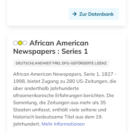
internationale politik (3)
Zur Datenbank
internationale wirtschaftspolitik (1)
internationaler terrorismus (1)
African American
internationales recht (1)
Newspapers : Series 1
interne vertriebene (1)
DEUTSCHLANDWEIT FREI, DFG-GEFÖRDERTE LIZENZ
investitionspolitik (1)
African American Newspapers, Serie 1, 1827 -
1998, bietet Zugang zu 280 US-Zeitungen, die
iran (1)
über anderthalb Jahrhunderte
iranische sprachen (2)
afroamerikanische Erfahrungen berichten. Die
Sammlung, die Zeitungen aus mehr als 35
iranistik (3)
Staaten umfasst, enthält viele seltene und
historisch bedeutsame Titel aus dem 19.
islam (9)
Jahrhundert.
Mehr Informationen
islamische architektur (2)