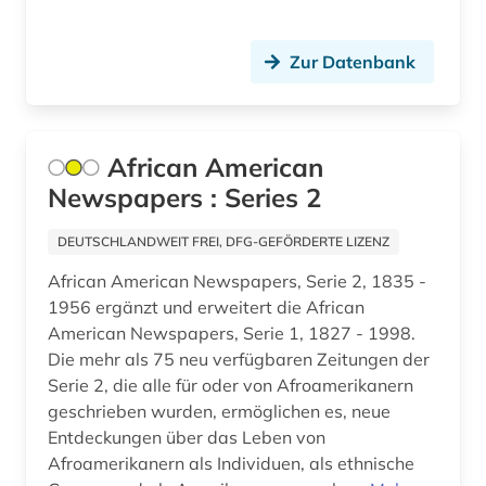
islamische kunst (2)
Zur Datenbank
islamwissenschaft (1)
islamwissenschaften (2)
African American
israelisch-arabischer konflikt (1)
Newspapers : Series 2
italien (1)
DEUTSCHLANDWEIT FREI, DFG-GEFÖRDERTE LIZENZ
judaistik (2)
African American Newspapers, Serie 2, 1835 -
juden (2)
1956 ergänzt und erweitert die African
American Newspapers, Serie 1, 1827 - 1998.
judentum (3)
Die mehr als 75 neu verfügbaren Zeitungen der
Serie 2, die alle für oder von Afroamerikanern
kanada (1)
geschrieben wurden, ermöglichen es, neue
Entdeckungen über das Leben von
karibik (1)
Afroamerikanern als Individuen, als ethnische
karte (1)