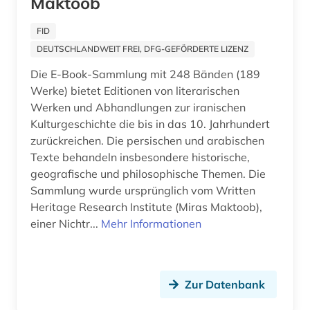
Maktoob
Suedostasien (3)
feminismus (1)
Suedosteuropa (4)
FID
fid asien (1)
DEUTSCHLANDWEIT FREI, DFG-GEFÖRDERTE LIZENZ
Tschechische Republik (1)
fid geschichtswissenschaft (1)
Die E-Book-Sammlung mit 248 Bänden (189
Tuerkei (3)
Werke) bietet Editionen von literarischen
fid lateinamerika (1)
Werken und Abhandlungen zur iranischen
USA (14)
Kulturgeschichte die bis in das 10. Jahrhundert
fid linguistik (1)
zurückreichen. Die persischen und arabischen
Ukraine (1)
fid nahost-, nordafrika- und islamstudien (3)
Texte behandeln insbesondere historische,
Ungarn (2)
geografische und philosophische Themen. Die
film (1)
Sammlung wurde ursprünglich vom Written
Zypern (1)
Heritage Research Institute (Miras Maktoob),
finanzen (1)
einer Nichtr...
Mehr Informationen
finanzwirtschaft (1)
firma (1)
Zur Datenbank
flucht (1)