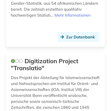
Gender-Statistik, aus 54 afrikanischen Ländern
schriftsteller (1)
bereit. Die zeitnah erstellten qualitativ
hochwertigen Statisti...
Mehr Informationen
schtetl (1)
schwarzafrika (3)
Zur Datenbank
schwarze (2)
sklavenhandel (1)
sklaverei (1)
Digitization Project
"Translatio"
somalia (1)
Das Projekt der Abteilung für Islamwissenschaft
sowjetunion (1)
und Nahostsprachen am Institut für Orient- und
sozialanthropologie (1)
Asienwissenschaften (IOA, Institut VIII) der
Universität Bonn veröffentlicht arabische,
sozialer indikator (1)
persische sowie osmanisch-türkische
Zeitschriften, die zwischen 1860 und 1945
sozialwissenschaften (3)