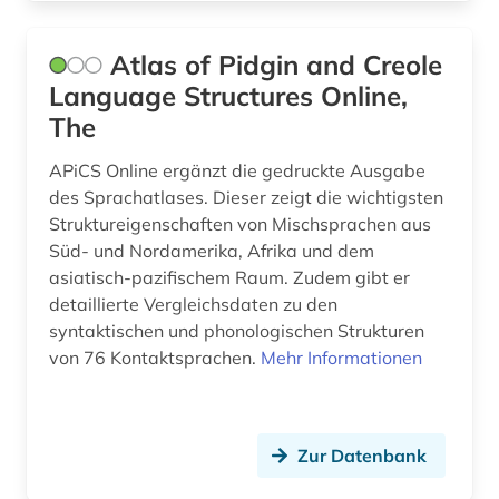
ozeanien (1)
Atlas of Pidgin and Creole
papyrologie (1)
Language Structures Online,
papyrus (2)
The
paris (1)
APiCS Online ergänzt die gedruckte Ausgabe
des Sprachatlases. Dieser zeigt die wichtigsten
persien (1)
Struktureigenschaften von Mischsprachen aus
persisch (2)
Süd- und Nordamerika, Afrika und dem
asiatisch-pazifischem Raum. Zudem gibt er
pharmazie (2)
detaillierte Vergleichsdaten zu den
syntaktischen und phonologischen Strukturen
philosophie (1)
von 76 Kontaktsprachen.
Mehr Informationen
photographs (1)
pidgin-sprachen (1)
Zur Datenbank
politik (6)