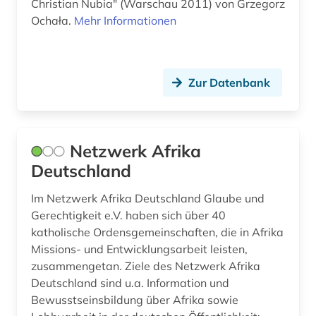
Christian Nubia" (Warschau 2011) von Grzegorz
mythologie (1)
Ochała.
Mehr Informationen
nachrichtensendung (1)
naher osten (12)
Zur Datenbank
nationalbibliografie (1)
newspaper articles (1)
Netzwerk Afrika
nichtstaatliche organisation (1)
Deutschland
niger (1)
Im Netzwerk Afrika Deutschland Glaube und
nigeria (1)
Gerechtigkeit e.V. haben sich über 40
katholische Ordensgemeinschaften, die in Afrika
nordafrika (6)
Missions- und Entwicklungsarbeit leisten,
zusammengetan. Ziele des Netzwerk Afrika
nordostafrika (1)
Deutschland sind u.a. Information und
nutzpflanzen (1)
Bewusstseinsbildung über Afrika sowie