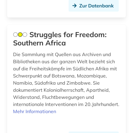
Zur Datenbank
geschichte (17)
geschichte &lt;1946-1996&gt; (1)
geschichte 1789-1960 (1)
Struggles for Freedom:
Southern Africa
geschichte 1792-1918 (1)
Die Sammlung mit Quellen aus Archiven und
geschichte 1800-1930 (1)
Bibliotheken aus der ganzen Welt bezieht sich
geschichte 1832-2006 (1)
auf die Freiheitskämpfe im Südlichen Afrika mit
Schwerpunkt auf Botswana, Mozambique,
geschichte 1870-1914 (1)
Namibia, Südafrika und Zimbabwe. Sie
dokumentiert Kolonialherrschaft, Apartheid,
geschichte 1877-1985 (1)
Widerstand, Fluchtbewegungen und
internationale Interventionen im 20.Jahrhundert.
geschichte 1900-2000 (2)
Mehr Informationen
geschlechterforschung (1)
gesetzgebung (1)