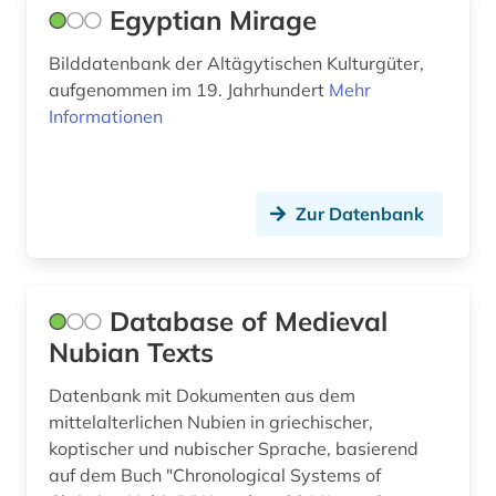
menschenrechtspolitik (1)
Egyptian Mirage
menschenrechtsverletzung (1)
Bilddatenbank der Altägytischen Kulturgüter,
aufgenommen im 19. Jahrhundert
Mehr
migration (1)
Informationen
minderheitenfrage (1)
missionarin (1)
Zur Datenbank
missionswissenschaft (2)
mittelalter (1)
Database of Medieval
mittelasien (2)
Nubian Texts
mittelmeerraum (1)
Datenbank mit Dokumenten aus dem
mittlerer osten (2)
mittelalterlichen Nubien in griechischer,
koptischer und nubischer Sprache, basierend
mudjahedin (1)
auf dem Buch "Chronological Systems of