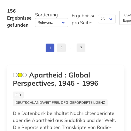
deutschland (3)
Frankreich (6)
156
dia (1)
Sortierung
Ergebnisse
CSV
Ergebnisse
Expo
Griechenland (1)
pro Seite:
gefunden
digital database (1)
Griechenland (Altertum) (2)
digitalisierung (1)
Großbritannien (6)
1
2
…
7
dokumentarfilm (1)
Irland (1)
drehbuch (1)
Israel (4)
Apartheid : Global
dritte welt (1)
Perspectives, 1946 - 1996
Italien (2)
e-learning (1)
Japan (1)
FID
elektronische zeitschrift (1)
DEUTSCHLANDWEIT FREI, DFG-GEFÖRDERTE LIZENZ
Kanada (4)
elektronisches buch (4)
Die Datenbank beinhaltet Nachrichtenberichte
Korea (1)
über die Apartheid aus Südafrika und der Welt.
elektronisches wörterbuch (1)
Die Reports enthalten Transkripte von Radio-
Lettland (1)