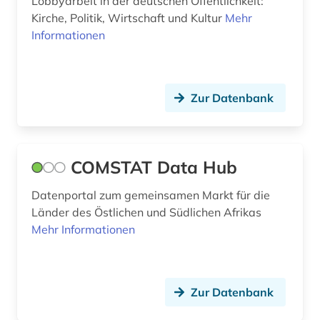
Lobbyarbeit in der deutschen Öffentlichkeit:
online-publikation (2)
Kirche, Politik, Wirtschaft und Kultur
Mehr
Informationen
open access (1)
open-access (1)
Zur Datenbank
oral history (2)
orientalistik (5)
osmanisch (1)
COMSTAT Data Hub
osmanisches reich (1)
Datenportal zum gemeinsamen Markt für die
Länder des Östlichen und Südlichen Afrikas
ostasien (2)
Mehr Informationen
osteuropa (1)
ostraka (1)
Zur Datenbank
ostrakon (1)