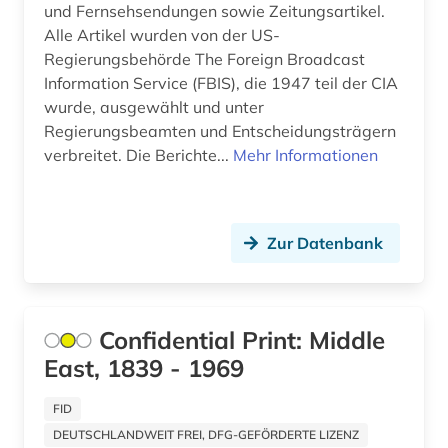
und Fernsehsendungen sowie Zeitungsartikel.
elephantine (1)
Alle Artikel wurden von der US-
Malta (1)
energie (2)
Regierungsbehörde The Foreign Broadcast
Mittelamerika (5)
Information Service (FBIS), die 1947 teil der CIA
englisch (1)
wurde, ausgewählt und unter
Niederlande (1)
Regierungsbeamten und Entscheidungsträgern
englisches sprachgebiet (3)
verbreitet. Die Berichte...
Mehr Informationen
Nordamerika (1)
entwicklung (1)
Norwegen (1)
entwicklungshilfe (2)
Oesterreich (3)
Zur Datenbank
entwicklungsländer (2)
Osmanisches Reich (4)
entwicklungspolitik (4)
Ostasien (5)
Confidential Print: Middle
entwicklungszusammenarbeit (2)
East, 1839 - 1969
Osteuropa (6)
enzyklopädie (4)
Ostmitteleuropa (2)
FID
ereignis (1)
DEUTSCHLANDWEIT FREI, DFG-GEFÖRDERTE LIZENZ
Palaestina (5)