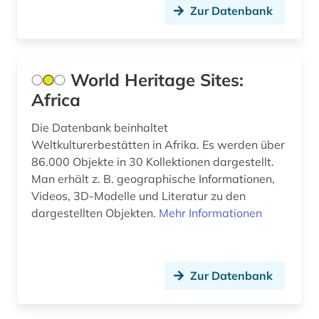
Zur Datenbank
gesundheit (1)
gesundheitsindikator (1)
World Heritage Sites:
golfregion (1)
Africa
grammatik (1)
Die Datenbank beinhaltet
griechisch (1)
Weltkulturerbestätten in Afrika. Es werden über
86.000 Objekte in 30 Kollektionen dargestellt.
großbritannien (1)
Man erhält z. B. geographische Informationen,
grundwasser (2)
Videos, 3D-Modelle und Literatur zu den
dargestellten Objekten.
Mehr Informationen
grundwassergewinnung (2)
grundwasserleiter (2)
Zur Datenbank
grundwasserreserve (2)
handel (1)