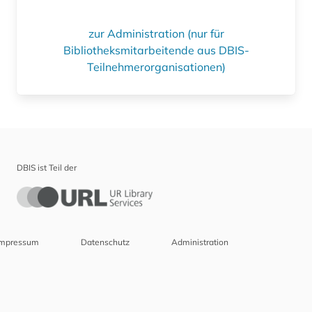
zur Administration (nur für
Bibliotheksmitarbeitende aus DBIS-
Teilnehmerorganisationen)
DBIS ist Teil der
Impressum
Datenschutz
Administration