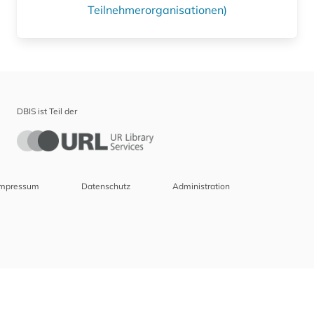
Teilnehmerorganisationen)
DBIS ist Teil der
Impressum
Datenschutz
Administration