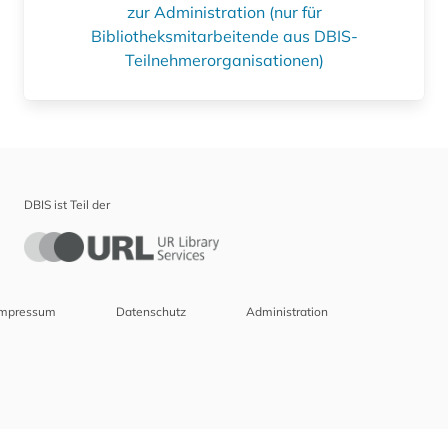
zur Administration (nur für
Bibliotheksmitarbeitende aus DBIS-
Teilnehmerorganisationen)
DBIS ist Teil der
Impressum
Datenschutz
Administration