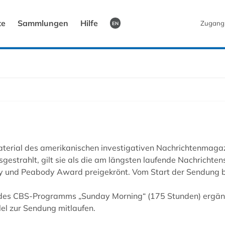
te
Sammlungen
Hilfe
Zugang
EN
rial des amerikanischen investigativen Nachrichtenmagazi
estrahlt, gilt sie als die am längsten laufende Nachrichte
y und Peabody Award preigekrönt. Vom Start der Sendung b
 des CBS-Programms „Sunday Morning“ (175 Stunden) ergänz
lel zur Sendung mitlaufen.