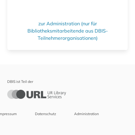
zur Administration (nur für
Bibliotheksmitarbeitende aus DBIS-
Teilnehmerorganisationen)
DBIS ist Teil der
Impressum
Datenschutz
Administration