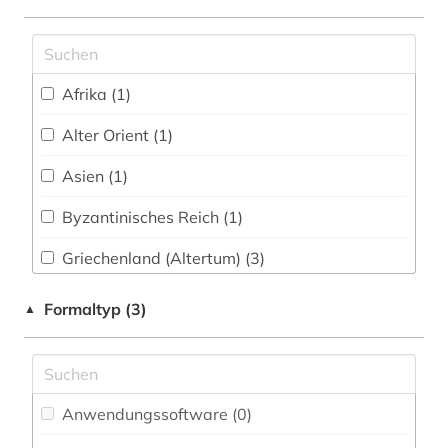
ostasien (1)
papyrologie (1)
patristik (1)
Afrika (1)
philologie (1)
Alter Orient (1)
politikwissenschaft (1)
Asien (1)
provinzialrömische archäologie (1)
Byzantinisches Reich (1)
quelle (4)
Griechenland (Altertum) (3)
religionswissenschaft (1)
Japan (1)
Formaltyp (3)
▲
rezension (1)
Roemisches Reich (2)
römisches reich (1)
Anwendungssoftware (0
)
steinschneidekunst (1)