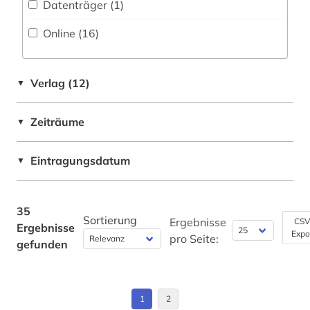
Datenträger (1
)
südasien (1)
Online (16
)
technik (1)
theologie (2)
Verlag (12)
▼
thesaurus (4)
vasenmalerei (1)
Zeiträume
▼
vor- und frühgeschichte (1)
Eintragungsdatum
▼
vordere orient (1)
wirtschaftswissenschaften (2)
35
Sortierung
Ergebnisse
CSV
Ergebnisse
wörterbuch (3)
Expo
pro Seite:
gefunden
zeitschrift (2)
zentralasien (1)
1
2