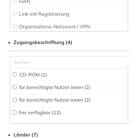
HAN
latinistik (1)
Romanistik (0)
Link mit Registrierung
literatur (3)
Slavistik (0)
Organisations-Netzwerk / VPN
medizin (1)
Soziologie (1)
Shibboleth
Sport (0)
mittellatein (3)
Zugangsbeschriftung (4)
▲
Technik (0)
Zugriff vor Ort (1)
mittelmeerraum (1)
musikwissenschaft (2)
Theologie und Religionswissenschaften (10)
CD-ROM (1)
Werkstoffwissenschaften und
mythologie (1)
Fertigungstechnik (0)
für berechtigte Nutzer:innen (2)
naher osten (1)
Wirtschaftswissenschaften (1)
für berechtigte Nutzer:innen (2)
naturwissenschaften (1)
Wissenschaftskunde, Forschung, Hochschul-,
frei verfügbar (12)
Museumswesen (1)
neulatein (3)
orientalistik (2)
Länder (7)
▲