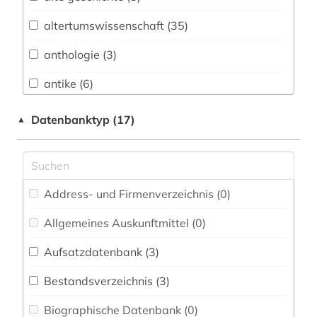
Biologie, Biotechnologie (0)
altertumswissenschaft (35)
Buch- und Bibliothekswesen,
Informationswissenschaft (0)
anthologie (3)
Chemie und Pharmazie (0)
antike (6)
Elektrotechnik, Elektronik, Nachrichtentechnik
archäologie (3)
Datenbanktyp (17)
▲
(0)
aristoteles (1)
Energietechnik (0)
belletristik (1)
Ethnologie (0)
Address- und Firmenverzeichnis (0
)
bibliografie (2)
Frauen- und Geschlechterforschung / Gender
Studies (0)
Allgemeines Auskunftmittel (0
)
byzantinisches reich (1)
Geographie (0)
Aufsatzdatenbank (3
)
byzantinistik (3)
Geowissenschaften (0)
Bestandsverzeichnis (3
)
byzanz (1)
Germanistik. Niederlandistik. Skandinavistik
Biographische Datenbank (0
)
elektronische medien (1)