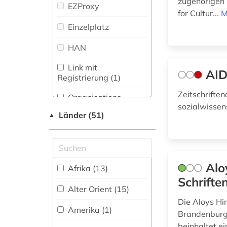
zugehörigen 
Zeitschriftenbibliographie
EZProxy
(2
)
for Cultur...
M
antike (30)
Gesundheitswissenschaften
Einzelplatz
(1)
antikensammlung
(2)
HAN
Informatik (8)
antiquität (1)
Link mit
AID
Klassische
Registrierung (1)
Philologie.
arabisch (2)
Byzantinistik.
Zeitschriften
Organisations-
Mittellateinische und
arbeiterbewegung
sozialwissen
Netzwerk / VPN (2)
Neugriechische
(1)
Länder (51)
▲
Philologie. Neulatein
Shibboleth
(95)
architektur (20)
Zugriff vor Ort (4)
Kunstgeschichte
(113)
Alo
architekturgeschichte
Afrika (13)
(2)
Schrift
Maschinenbau (1)
Alter Orient (15)
architekturzeichnung
Die Aloys Hir
(1)
Mathematik (13)
Amerika (1)
Brandenburgi
Medien- und
beinhaltet e
archiv (1)