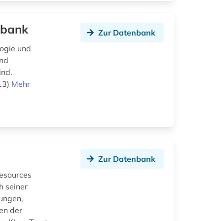
nbank
Zur Datenbank
logie und
und
ind.
13)
Mehr
Zur Datenbank
esources
h seiner
ungen,
en der