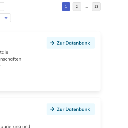
t
1
2
…
13
Zur Datenbank
itale
enschaften
r
Zur Datenbank
taurierung und