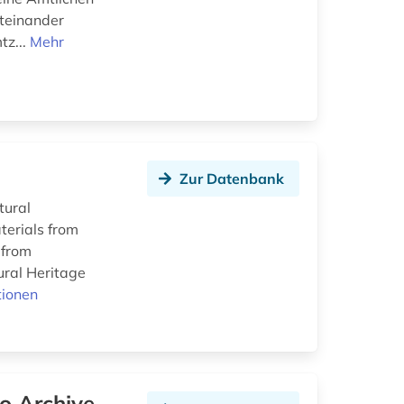
iteinander
tz...
Mehr
Zur Datenbank
tural
aterials from
 from
ural Heritage
tionen
o Archive