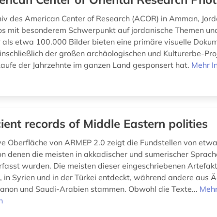
iv des American Center of Research (ACOR) in Amman, Jord
os mit besonderem Schwerpunkt auf jordanische Themen und
 als etwa 100.000 Bilder bieten eine primäre visuelle Doku
einschließlich der großen archäologischen und Kulturerbe-Pro
aufe der Jahrzehnte im ganzen Land gesponsert hat.
Mehr I
ient records of Middle Eastern polities
ive Oberfläche von ARMEP 2.0 zeigt die Fundstellen von etw
on denen die meisten in akkadischer und sumerischer Sprach
verfasst wurden. Die meisten dieser eingeschriebenen Artefa
k, in Syrien und in der Türkei entdeckt, während andere aus
banon und Saudi-Arabien stammen. Obwohl die Texte...
Meh
n