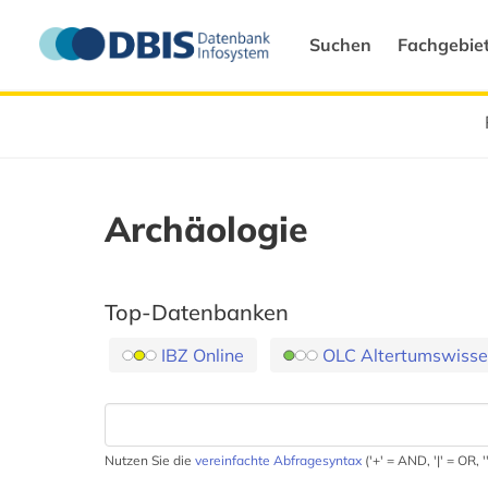
Suchen
Fachgebie
Archäologie
Top-Datenbanken
IBZ Online
OLC Altertumswissen
Nutzen Sie die
vereinfachte Abfragesyntax
('+' = AND, '|' = OR,