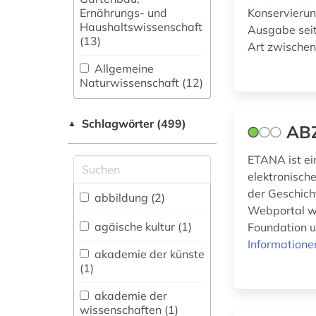
Ernährungs- und
Konservierun
Haushaltswissenschaft
Ausgabe seit
(13)
Art zwische
Allgemeine
Naturwissenschaft (12)
Allgemeine und
Schlagwörter (499)
fachübergreifende
▲
AB
Datenbanken (37)
ETANA ist ei
Allgemeine und
elektronische
vergleichende Sprach-
der Geschich
und
abbildung (2)
Literaturwissenschaft.
Webportal w
Indogermanistik.
agäische kultur (1)
Foundation u
Außereuropäische
Informatione
Sprachen und
akademie der künste
Literaturen (49)
(1)
Anglistik.
akademie der
Amerikanistik (29)
wissenschaften (1)