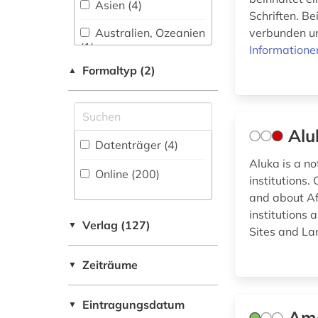
Asien (4)
Kommunikationswissenschaften,
Schriften. Be
Kommunikationsdesign (28)
archäologie (75)
Australien, Ozeanien
verbunden un
(1)
Informatione
Medizin (15)
archäologische
funde (1)
Formaltyp (2)
▲
Bayern (3)
Militärwissenschaft
(3)
archäologische
Belgien (1)
stätte (3)
Musikwissenschaft
Alu
Byzantinisches
(29)
archäologisches
Datenträger (4
)
Reich (2)
denkmal (1)
Aluka is a no
Natur- und
Online (200
)
China (2)
institutions.
Umweltschutz (4)
aristoteles (1)
and about Afr
Daenemark (4)
Pädagogik (28)
artefakte (1)
institutions 
Verlag (127)
▼
Sites and La
Deutschland (21)
Philosophie (52)
asiatische studien
(1)
Deutschland (DDR)
Zeiträume
▼
Physik (12)
(1)
asien (1)
Politologie (29)
Eintragungsdatum
Europa (5)
▼
assyriologie (2)
Ame