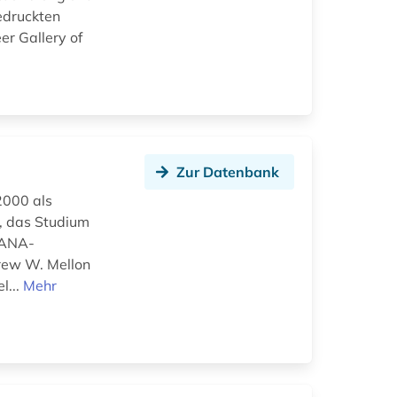
edruckten
er Gallery of
Zur Datenbank
2000 als
t, das Studium
TANA-
rew W. Mellon
l...
Mehr