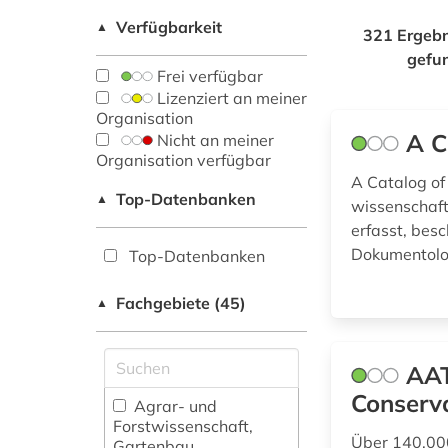
Verfügbarkeit
▲
321 Ergebn
gefu
Frei verfügbar
Lizenziert an meiner
Organisation
A C
Nicht an meiner
Organisation verfügbar
A Catalog of 
Top-Datenbanken
▲
wissenschaft
erfasst, besc
Dokumentolog
Top-Datenbanken
Fachgebiete (45)
▲
AAT
Conserva
Agrar- und
Forstwissenschaft,
Über 140.000
Gartenbau,