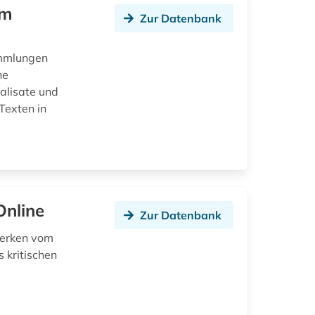
em
Zur Datenbank
Sammlungen
he
talisate und
Texten in
Online
Zur Datenbank
werken vom
 kritischen