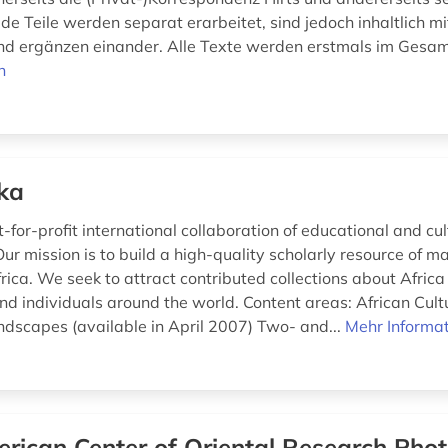
ide Teile werden separat erarbeitet, sind jedoch inhaltlich m
d ergänzen einander. Alle Texte werden erstmals im Gesam
n
ka
t-for-profit international collaboration of educational and cul
 Our mission is to build a high-quality scholarly resource of m
ica. We seek to attract contributed collections about Africa
and individuals around the world. Content areas: African Cult
ndscapes (available in April 2007) Two- and...
Mehr Informa
rican Center of Oriental Research Phot