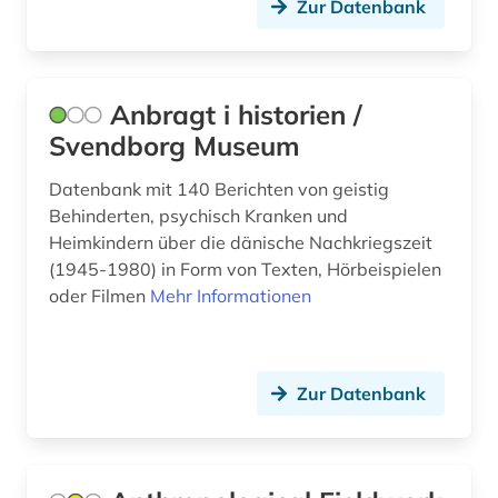
Zur Datenbank
finnlandschwedisch (1)
flandern (belgien) (1)
Anbragt i historien /
flandern <belgien> (1)
Svendborg Museum
flucht (1)
Datenbank mit 140 Berichten von geistig
fluchtbewegungen (1)
Behinderten, psychisch Kranken und
Heimkindern über die dänische Nachkriegszeit
flurdenkmal (1)
(1945-1980) in Form von Texten, Hörbeispielen
oder Filmen
Mehr Informationen
flüchtling (1)
forschung (3)
forschungsdaten (1)
Zur Datenbank
forschungsreise (1)
foto (1)