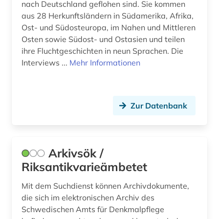
nach Deutschland geflohen sind. Sie kommen
heiligenverehrung (1)
aus 28 Herkunftsländern in Südamerika, Afrika,
heiliger (1)
Ost- und Südosteuropa, im Nahen und Mittleren
Osten sowie Südost- und Ostasien und teilen
hethitisch (1)
ihre Fluchtgeschichten in neun Sprachen. Die
Interviews ...
Mehr Informationen
hexe (1)
hexenglaube (1)
Zur Datenbank
hexenprozess (1)
hexenverfolgung (1)
heyne (1)
Arkivsök /
Riksantikvarieämbetet
hispanistik (4)
Mit dem Suchdienst können Archivdokumente,
historische persönlichkeit (1)
die sich im elektronischen Archiv des
hochkulturen (1)
Schwedischen Amts für Denkmalpflege