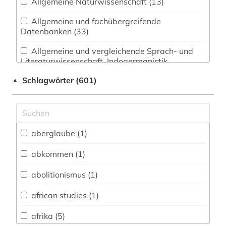
Allgemeine Naturwissenschaft (13)
Allgemeine und fachübergreifende
Datenbanken (33)
Allgemeine und vergleichende Sprach- und
Literaturwissenschaft. Indogermanistik.
Außereuropäische Sprachen und Literaturen (35)
Schlagwörter (601)
▲
Anglistik. Amerikanistik (15)
Archäologie (39)
Architektur, Bauingenieur- und
aberglaube (1)
Vermessungswesen (16)
abkommen (1)
Biologie, Biotechnologie (15)
abolitionismus (1)
Buch- und Bibliothekswesen,
Informationswissenschaft (20)
african studies (1)
Chemie und Pharmazie (11)
afrika (5)