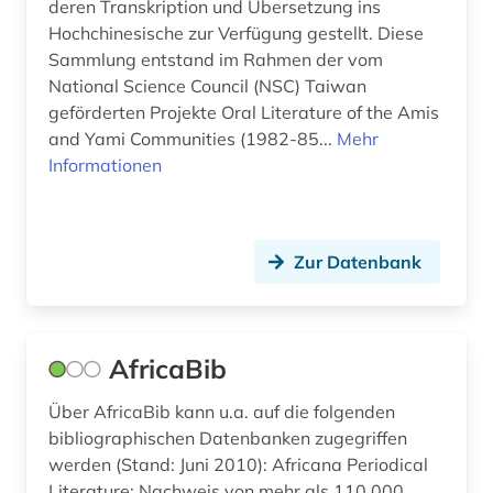
deren Transkription und Übersetzung ins
Hochchinesische zur Verfügung gestellt. Diese
berufe (1)
Großbritannien (1)
Sammlung entstand im Rahmen der vom
bezeichnung (1)
National Science Council (NSC) Taiwan
Hamburg (1)
geförderten Projekte Oral Literature of the Amis
bibliografie (8)
Hessen (1)
and Yami Communities (1982-85...
Mehr
Informationen
bibliographie (6)
Island (1)
bildarchiv (1)
Israel (4)
Zur Datenbank
bilddatenbank (3)
Italien (1)
bildnis (1)
Japan (3)
bildsammlung (1)
Jugoslawien (3)
AfricaBib
bildstock (2)
Kanada (1)
Über AfricaBib kann u.a. auf die folgenden
bibliographischen Datenbanken zugegriffen
bildung (1)
Korea (1)
werden (Stand: Juni 2010): Africana Periodical
Literature: Nachweis von mehr als 110.000
biografie (2)