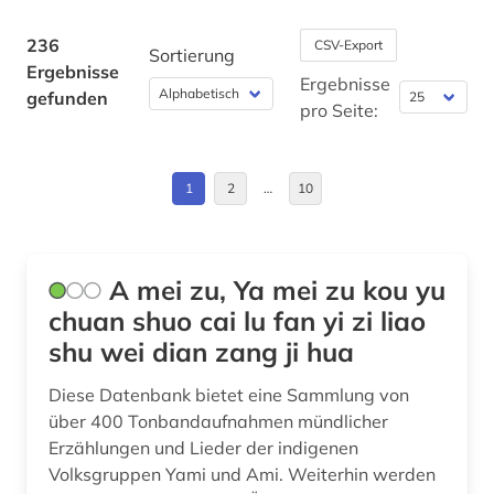
balkanromanistik (2)
Byzantinisches Reich (3)
236
CSV-Export
Sortierung
Ergebnisse
baudenkmal (1)
China (1)
Ergebnisse
gefunden
pro Seite:
bayerisch schwaben (1)
Daenemark (6)
bayern (3)
Deutschland (13)
1
2
…
10
belgien (2)
Estland (1)
belgische fotografie (1)
Europa (3)
A mei zu, Ya mei zu kou yu
belgische kultur (1)
Finnland (7)
chuan shuo cai lu fan yi zi liao
shu wei dian zang ji hua
belgische kunst (1)
Frankreich (3)
Diese Datenbank bietet eine Sammlung von
benin (1)
GUS (1)
über 400 Tonbandaufnahmen mündlicher
berber (1)
Griechenland (1)
Erzählungen und Lieder der indigenen
Volksgruppen Yami und Ami. Weiterhin werden
bergen (norwegen) (1)
Griechenland (Altertum) (2)