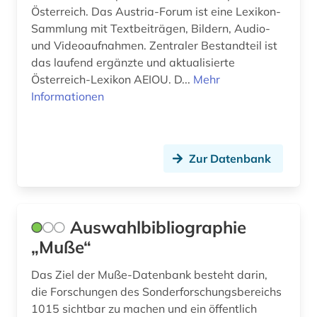
Österreich. Das Austria-Forum ist eine Lexikon-
kanarische inseln (1)
Sammlung mit Textbeiträgen, Bildern, Audio-
und Videoaufnahmen. Zentraler Bestandteil ist
karibik (1)
das laufend ergänzte und aktualisierte
karikatur (1)
Österreich-Lexikon AEIOU. D...
Mehr
Informationen
karte (2)
kartographie (1)
Zur Datenbank
kaste (1)
katalog (4)
Auswahlbibliographie
keilschrift (1)
„Muße“
kirchengeschichte (1)
Das Ziel der Muße-Datenbank besteht darin,
kleidung (1)
die Forschungen des Sonderforschungsbereichs
1015 sichtbar zu machen und ein öffentlich
kolonialismus (3)