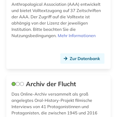
großbritannien (2)
Anthropological Association (AAA) entwickelt
und bietet Volltextzugang auf 37 Zeitschriften
grönland (2)
der AAA. Der Zugriff auf die Volltexte ist
abhängig von der Lizenz der jeweiligen
gutshof (1)
Institution. Bitte beachten Sie die
halle (saale) (1)
Nutzungsbedingungen.
Mehr Informationen
hamburg (1)
handel (1)
Zur Datenbank
handschrift (3)
handwerk (1)
Archiv der Flucht
haus (1)
Das Online-Archiv versammelt als groß
hausa (1)
angelegtes Oral-History-Projekt filmische
Interviews von 41 Protagonistinnen und
hebräisch (1)
Protagonisten, die zwischen 1945 und 2016