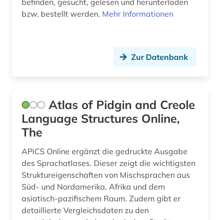
befinden, gesucht, gelesen und herunterladen
hochschulschrift (1)
bzw. bestellt werden.
Mehr Informationen
holzschnitt (1)
hunger (1)
Zur Datenbank
hydrologie (1)
iberische halbinsel (1)
Atlas of Pidgin and Creole
iberoromanisch (1)
Language Structures Online,
iberoromanistik (1)
The
indianersprachen (1)
APiCS Online ergänzt die gedruckte Ausgabe
des Sprachatlases. Dieser zeigt die wichtigsten
indigene völker (1)
Struktureigenschaften von Mischsprachen aus
Süd- und Nordamerika, Afrika und dem
indigenes volk (2)
asiatisch-pazifischem Raum. Zudem gibt er
indisches theater (1)
detaillierte Vergleichsdaten zu den