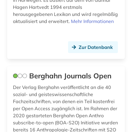
in Norwegen. Es basiert auf dem von Gunnar
Hagen Hartvedt 1994 erstmals
kurden (1)
herausgegebenen Lexikon und wird regelmäßig
aktualisiert und erweitert.
Mehr Informationen
kurdisch (1)
kurdistan (1)
Zur Datenbank
königreich benin (1)
körperschaft (1)
landeskunde (7)
Berghahn Journals Open
landschaft (1)
Der Verlag Berghahn veröffentlicht an die 40
sozial- und geisteswissenschaftliche
landwirtschaft (2)
Fachzeitschriften, von denen ein Teil kostenfrei
lateinamerika (3)
per Open Access zugänglich ist. Im Rahmen der
2020 gestarteten Berghahn Open Anthro
leben (1)
subscribe-to-open (BOA-S2O) Initiative wurden
bereits 16 Anthropologie-Zeitschriften mit S2O