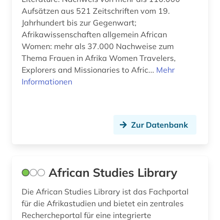
Kroatien (3)
Aufsätzen aus 521 Zeitschriften vom 19.
biographie (2)
Lettland (1)
Jahrhundert bis zur Gegenwart;
Afrikawissenschaften allgemein African
biowissenschaften (1)
Liechtenstein (1)
Women: mehr als 37.000 Nachweise zum
Thema Frauen in Afrika Women Travelers,
bochum (1)
Litauen (2)
Explorers and Missionaries to Afric...
Mehr
bosnien-herzegowina (1)
Makedonien (1)
Informationen
brauchtum (1)
Mecklenburg-Vorpommern (1)
braunschweig (1)
Mittelamerika (5)
Zur Datenbank
brief (1)
Moldawien (1)
briefsammlung (1)
Montenegro (3)
African Studies Library
buchwissenschaft (1)
Niederlande (3)
Die African Studies Library ist das Fachportal
buddhismus (1)
Niedersachsen (1)
für die Afrikastudien und bietet ein zentrales
Rechercheportal für eine integrierte