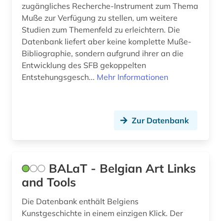
zugängliches Recherche-Instrument zum Thema
kolonialreich (1)
Muße zur Verfügung zu stellen, um weitere
Studien zum Themenfeld zu erleichtern. Die
kommunikationswissenschaften (1)
Datenbank liefert aber keine komplette Muße-
Bibliographie, sondern aufgrund ihrer an die
kopenhagen (1)
Entwicklung des SFB gekoppelten
korea (1)
Entstehungsgesch...
Mehr Informationen
korpus (1)
korrepondenz (1)
Zur Datenbank
kosovo (1)
kreolische sprachen (2)
BALaT - Belgian Art Links
kriegsopfer (1)
and Tools
kriegsverbrechen (1)
Die Datenbank enthält Belgiens
Kunstgeschichte in einem einzigen Klick. Der
kroatien (1)