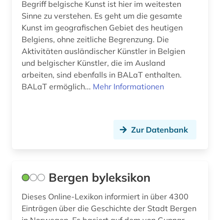
Begriff belgische Kunst ist hier im weitesten
Sinne zu verstehen. Es geht um die gesamte
kudiyattam (1)
Kunst im geografischen Gebiet des heutigen
kultur (15)
Belgiens, ohne zeitliche Begrenzung. Die
Aktivitäten ausländischer Künstler in Belgien
kulturanthropologie (2)
und belgischer Künstler, die im Ausland
arbeiten, sind ebenfalls in BALaT enthalten.
kulturelles erbe (1)
BALaT ermöglich...
Mehr Informationen
kulturerbe (16)
kulturgut (3)
Zur Datenbank
kulturwissenschaften (9)
kunst (7)
Bergen byleksikon
kunstgeschichte (1)
Dieses Online-Lexikon informiert in über 4300
kunstwerk (2)
Einträgen über die Geschichte der Stadt Bergen
kunstwissenschaft (1)