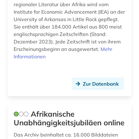
cuneiform (1)
Rheinland-Pfalz (1)
regionaler Literatur über Afrika wird vom
Institute for Economic Advancement (IEA) an der
côte divoire (1)
Roemisches Reich (2)
University of Arkansas in Little Rock gepflegt.
Sie enthält über 184.000 Artikel aus 800 meist
demographie (1)
Rumänien (3)
englischsprachigen Zeitschriften (Stand:
dendi (1)
Russland, Sowjetunion (3)
Dezember 2023). Jede Zeitschrift ist von ihrem
Erscheinungsbeginn an ausgewertet.
Mehr
denkmal (3)
Saarland (1)
Informationen
deutsch (1)
Sachsen (2)
deutsche kolonialgesellschaft (1)
Sachsen-Anhalt (1)
Zur Datenbank
deutsches volksliedarchiv (1)
Schleswig-Holstein (1)
deutschland (9)
Schweden (31)
Afrikanische
deutschsprachige gemeinschaft (1)
Schweiz (2)
Unabhängigkeitsjubiläen online
dialekt (2)
Serbien (3)
Das Archiv beinhaltet ca. 16.000 Bilddateien