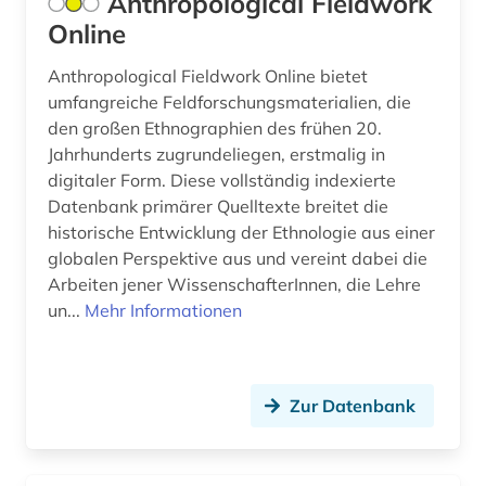
Anthropological Fieldwork
fotoarchiv (2)
Online
fotografie (2)
Anthropological Fieldwork Online bietet
umfangreiche Feldforschungsmaterialien, die
fotographie (1)
den großen Ethnographien des frühen 20.
Jahrhunderts zugrundeliegen, erstmalig in
fotosammlung (1)
digitaler Form. Diese vollständig indexierte
frankreich (1)
Datenbank primärer Quelltexte breitet die
historische Entwicklung der Ethnologie aus einer
frau (1)
globalen Perspektive aus und vereint dabei die
Arbeiten jener WissenschafterInnen, die Lehre
frauenforschung (1)
un...
Mehr Informationen
frühe neuzeit (1)
förderpreis für deutsche wissenschaftler im g.
w. leibniz-programm (1)
Zur Datenbank
förderverein (1)