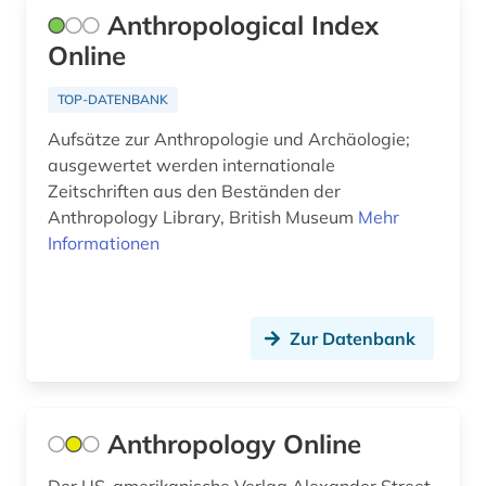
galloromanistik (2)
Anthropological Index
Online
gebäude (2)
gefallener (1)
TOP-DATENBANK
Aufsätze zur Anthropologie und Archäologie;
geisteswissenschaften (10)
ausgewertet werden internationale
gentechnik (1)
Zeitschriften aus den Beständen der
Anthropology Library, British Museum
Mehr
geografie (2)
Informationen
geographie (2)
geographische daten (1)
Zur Datenbank
georg thomas von (1)
germanisches nationalmuseum (1)
Anthropology Online
geschichte (58)