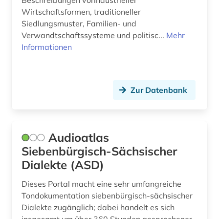
Beschreibungen vorindustrieller
islam (4)
Wirtschaftsformen, traditioneller
Siedlungsmuster, Familien- und
islamwissenschaft (1)
Verwandtschaftssysteme und politisc...
Mehr
Informationen
island (1)
isländisch (1)
Zur Datenbank
israel (2)
israelische (1)
italianistik (1)
Audioatlas
Siebenbürgisch-Sächsischer
japan (4)
Dialekte (ASD)
japanologie (2)
Dieses Portal macht eine sehr umfangreiche
jiddisch (1)
Tondokumentation siebenbürgisch-sächsischer
Dialekte zugänglich; dabei handelt es sich
jojk (1)