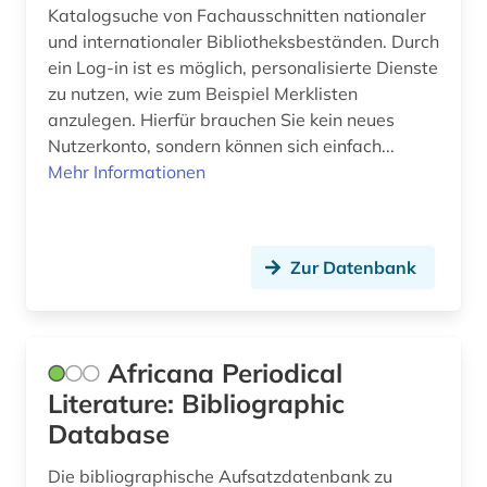
burkina faso (1)
Nordamerika (2)
Katalogsuche von Fachausschnitten nationaler
und internationaler Bibliotheksbeständen. Durch
byzantinistik (1)
Nordrhein-Westfalen (1)
ein Log-in ist es möglich, personalisierte Dienste
byzanz (1)
Norwegen (10)
zu nutzen, wie zum Beispiel Merklisten
anzulegen. Hierfür brauchen Sie kein neues
bänkelsang (1)
Oesterreich (6)
Nutzerkonto, sondern können sich einfach...
Mehr Informationen
bündnerromanisch (1)
Osmanisches Reich (2)
chemie (5)
Ostasien (6)
Zur Datenbank
chile (1)
Osteuropa (5)
china (1)
Ostmitteleuropa (2)
christian gottlob (1)
Palaestina (1)
Africana Periodical
Literature: Bibliographic
community currency (1)
Polen (1)
Database
corpora (1)
Portugal (1)
Die bibliographische Aufsatzdatenbank zu