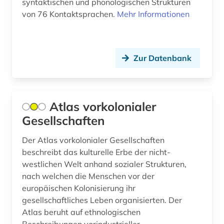
syntaktischen und phonologischen Strukturen
indoarische sprachen (1)
von 76 Kontaktsprachen.
Mehr Informationen
indologie (1)
indonesien (1)
Zur Datenbank
industrie (1)
informatik (1)
Atlas vorkolonialer
ingenieurwissenschaften (1)
Gesellschaften
international (1)
Der Atlas vorkolonialer Gesellschaften
beschreibt das kulturelle Erbe der nicht-
inuitforschung (1)
westlichen Welt anhand sozialer Strukturen,
inventar (2)
nach welchen die Menschen vor der
europäischen Kolonisierung ihr
iranistik (1)
gesellschaftliches Leben organisierten. Der
Atlas beruht auf ethnologischen
irland (1)