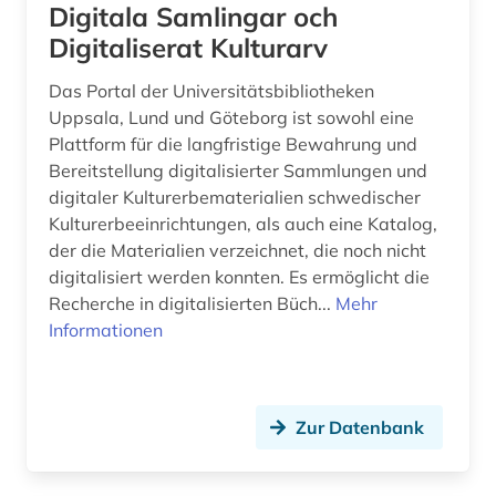
Digitala Samlingar och
empirische kulturwissenschaft (3)
Digitaliserat Kulturarv
england (1)
Das Portal der Universitätsbibliotheken
entwicklung (1)
Uppsala, Lund und Göteborg ist sowohl eine
Plattform für die langfristige Bewahrung und
entwicklungsforschung (1)
Bereitstellung digitalisierter Sammlungen und
entwicklungspolitik (2)
digitaler Kulturerbematerialien schwedischer
Kulturerbeeinrichtungen, als auch eine Katalog,
entwicklungstheorie (1)
der die Materialien verzeichnet, die noch nicht
digitalisiert werden konnten. Es ermöglicht die
entwicklungszusammenarbeit (2)
Recherche in digitalisierten Büch...
Mehr
Informationen
entwicklungsökonomie (1)
enzyklopädie (1)
erinnerung (1)
Zur Datenbank
ernährung (1)