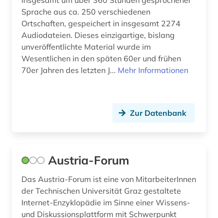
insgesamt um über 360 Stunden gesprochener
Sprache aus ca. 250 verschiedenen
jordanien (1)
Ortschaften, gespeichert in insgesamt 2274
judaistik (2)
Audiodateien. Dieses einzigartige, bislang
unveröffentlichte Material wurde im
juden (3)
Wesentlichen in den späten 60er und frühen
70er Jahren des letzten J...
Mehr Informationen
judentum (6)
judäo-georgisch (1)
jugoslawien (1)
Zur Datenbank
jüdisch (1)
jüdisch-arabisch (1)
Austria-Forum
jüdisch-persisch (1)
Das Austria-Forum ist eine von MitarbeiterInnen
der Technischen Universität Graz gestaltete
jüdische geschichte (1)
Internet-Enzyklopädie im Sinne einer Wissens-
kalifornien (1)
und Diskussionsplattform mit Schwerpunkt