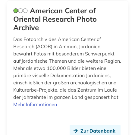
eskimo (1)
American Center of
ess- und trinksitte (1)
Oriental Research Photo
Archive
ethnolinguistik (2)
Das Fotoarchiv des American Center of
ethnologe (1)
Research (ACOR) in Amman, Jordanien,
bewahrt Fotos mit besonderem Schwerpunkt
ethnologie (11)
auf jordanische Themen und die weitere Region.
ethnologischer film (1)
Mehr als etwa 100.000 Bilder bieten eine
primäre visuelle Dokumentation Jordaniens,
ethnosoziologie (1)
einschließlich der großen archäologischen und
Kulturerbe-Projekte, die das Zentrum im Laufe
etudes africaines (1)
der Jahrzehnte im ganzen Land gesponsert hat.
europa (2)
Mehr Informationen
europäische ethnologie (2)
examensarbeit (1)
Zur Datenbank