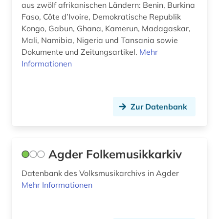
dienstleistung (1)
Skandinavien (3)
aus zwölf afrikanischen Ländern: Benin, Burkina
Faso, Côte d’Ivoire, Demokratische Republik
digital database (1)
Slowakei (1)
Kongo, Gabun, Ghana, Kamerun, Madagaskar,
Mali, Namibia, Nigeria und Tansania sowie
digitalisat (1)
Slowenien (2)
Dokumente und Zeitungsartikel.
Mehr
Informationen
digitalisierung (1)
Spanien (2)
discovery service (1)
Suedamerika (8)
diskriminierung (1)
Suedasien (4)
Zur Datenbank
dissertation (1)
Suedostasien (1)
dokumentarfilm (2)
Suedosteuropa (2)
Agder Folkemusikkarkiv
drama (1)
Thueringen (1)
Datenbank des Volksmusikarchivs in Agder
druck (1)
Mehr Informationen
Tschechische Republik (2)
druckschrift (1)
Tuerkei (1)