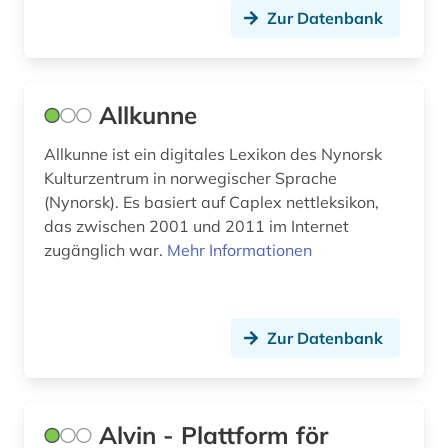
druckwerk (1)
USA (2)
Zur Datenbank
dunhuang-handschriften (1)
Ukraine (3)
dänemark (4)
Ungarn (2)
Allkunne
dänisch-hallesche mission in tranquebar (1)
Allkunne ist ein digitales Lexikon des Nynorsk
e-learning (1)
Kulturzentrum in norwegischer Sprache
(Nynorsk). Es basiert auf Caplex nettleksikon,
eblaitisch (1)
das zwischen 2001 und 2011 im Internet
zugänglich war.
Mehr Informationen
edition (1)
elamisch (1)
elektronische bibliothek (3)
Zur Datenbank
elektronische zeitschrift (1)
elektronisches buch (5)
Alvin - Plattform för