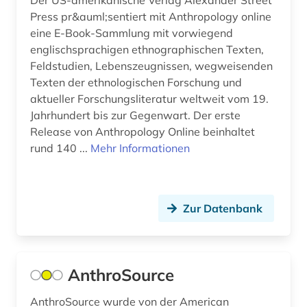
Der US-amerikanische Verlag Alexander Street
geschichte 1000-2000 (1)
Press pr&auml;sentiert mit Anthropology online
eine E-Book-Sammlung mit vorwiegend
geschichte 1025-1150 (1)
englischsprachigen ethnographischen Texten,
geschichte 1600-1900 (1)
Feldstudien, Lebenszeugnissen, wegweisenden
Texten der ethnologischen Forschung und
geschichte 1941-1 (1)
aktueller Forschungsliteratur weltweit vom 19.
Jahrhundert bis zur Gegenwart. Der erste
geschichte 3350 v.chr.-400 v.chr. (1)
Release von Anthropology Online beinhaltet
geschlechterforschung (1)
rund 140 ...
Mehr Informationen
gesundheit (1)
globales lernen (1)
Zur Datenbank
globalisierung (1)
gotland (1)
AnthroSource
grammatik (1)
AnthroSource wurde von der American