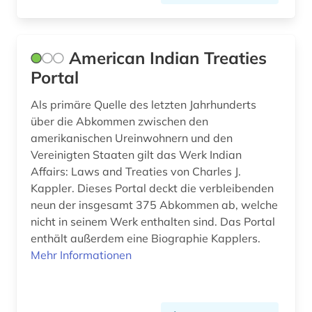
exil (1)
exponat (1)
American Indian Treaties
fachdidaktik (1)
Portal
fachinformationsdienst (1)
Als primäre Quelle des letzten Jahrhunderts
über die Abkommen zwischen den
fachportal (1)
amerikanischen Ureinwohnern und den
Vereinigten Staaten gilt das Werk Indian
feminismus (1)
Affairs: Laws and Treaties von Charles J.
fest (1)
Kappler. Dieses Portal deckt die verbleibenden
neun der insgesamt 375 Abkommen ab, welche
film (2)
nicht in seinem Werk enthalten sind. Das Portal
enthält außerdem eine Biographie Kapplers.
filmgeschichte (1)
Mehr Informationen
finanzwirtschaft (1)
finnland (7)