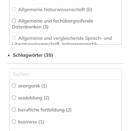
Allgemeine Naturwissenschaft (0)
Allgemeine und fachübergreifende
Datenbanken (3)
Allgemeine und vergleichende Sprach- und
Literaturwissenschaft. Indogermanistik.
Außereuropäische Sprachen und Literaturen (0)
Schlagwörter (35)
▲
Anglistik. Amerikanistik (0)
Archäologie (0)
Architektur, Bauingenieur- und
anorganik (1)
Vermessungswesen (0)
ausbildung (2)
Biologie, Biotechnologie (0)
berufliche fortbildung (2)
Buch- und Bibliothekswesen,
Informationswissenschaft (0)
business (1)