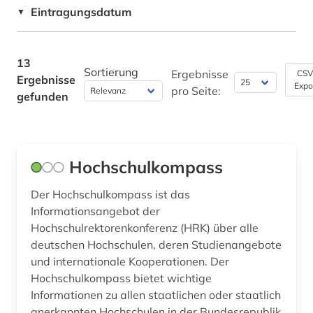
pädagogik (1)
Eintragungsdatum
▼
Pädagogik (2)
sozialwissenschaften (1)
Philosophie (0)
13
soziologie (1)
Sortierung
Ergebnisse
CSV
Ergebnisse
Physik (1)
Expo
pro Seite:
gefunden
stipendien (1)
Politologie (2)
studium (13)
Psychologie (1)
universität (2)
Hochschulkompass
Rechtswissenschaft (1)
versuch (2)
Der Hochschulkompass ist das
Romanistik (0)
Informationsangebot der
wirtschaft (1)
Slavistik (0)
Hochschulrektorenkonferenz (HRK) über alle
wirtschaftswissenschaften (2)
deutschen Hochschulen, deren Studienangebote
Soziologie (2)
und internationale Kooperationen. Der
Hochschulkompass bietet wichtige
Sport (0)
Informationen zu allen staatlichen oder staatlich
anerkannten Hochschulen in der Bundesrepublik