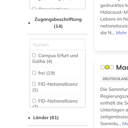
Philosophie (18)
gedrucktes M
Organisations-
antike religionen (1)
Holocaust-Mu
Physik (5)
Netzwerk / VPN (1)
Lebens im Nat
Zugangsbeschriftung
antisemitismus (1)
▲
Politologie (68)
nationalsozi
(14)
Shibboleth
die N...
Mehr 
apartheid (2)
Psychologie (2)
Zugriff vor Ort
apologetik (1)
Rechtswissenschaft
(57)
Campus Erfurt und
aquarell (1)
Gotha (4)
Romanistik (25)
Mac
arabisch (1)
frei (19)
Slavistik (6)
arabische literatur
DEUTSCHLANDW
FID-Nationallizenz
(1)
Soziologie (15)
Die Sammlung
(1)
arabische
Regierungsze
Sport (1)
FID-Nationallizenz
philosophie (1)
enthält die 
(2)
Unterlagen a
Technik (6)
arbeiterin (1)
zeitgenössisc
Länder (61)
FID-Nationallizenz
▲
(1)
Theologie und
Sammlu...
Me
arbeiterklasse (1)