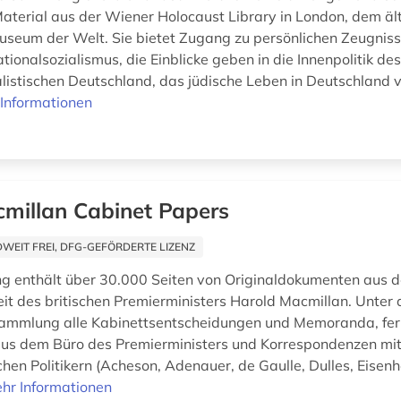
aterial aus der Wiener Holocaust Library in London, dem äl
seum der Welt. Sie bietet Zugang zu persönlichen Zeugnis
ionalsozialismus, die Einblicke geben in die Innenpolitik de
alistischen Deutschland, das jüdische Leben in Deutschland 
Informationen
millan Cabinet Papers
EIT FREI, DFG-GEFÖRDERTE LIZENZ
 enthält über 30.000 Seiten von Originaldokumenten aus d
it des britischen Premierministers Harold Macmillan. Unter
Sammlung alle Kabinettsentscheidungen und Memoranda, fer
us dem Büro des Premierministers und Korrespondenzen mi
hen Politikern (Acheson, Adenauer, de Gaulle, Dulles, Eisenh
hr Informationen