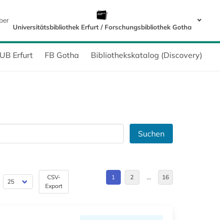
ber
Universitätsbibliothek Erfurt / Forschungsbibliothek Gotha
UB Erfurt
FB Gotha
Bibliothekskatalog (Discovery)
Suchen
CSV-
1
2
…
16
Export