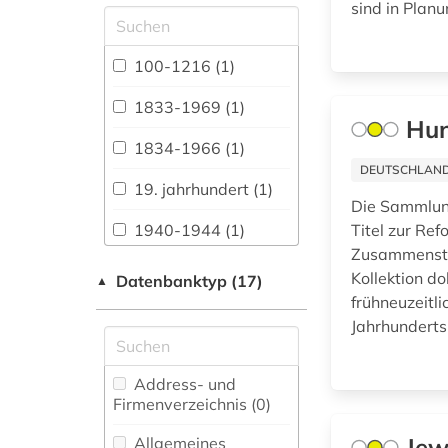
sind in Planu
Allgemeine und
vergleichende Sprach-
und
100-1216 (1)
Literaturwissenschaft.
Indogermanistik.
1833-1969 (1)
Außereuropäische
Hun
Sprachen und
1834-1966 (1)
Literaturen (14)
DEUTSCHLANDW
19. jahrhundert (1)
Anglistik.
Die Sammlung
Amerikanistik (13)
1940-1944 (1)
Titel zur Re
Zusammenstel
Archäologie (19)
1948-1980 (1)
Kollektion d
Datenbanktyp (17)
▲
Architektur,
frühneuzeitli
1948-1992 (1)
Bauingenieur- und
Jahrhunderts.
Vermessungswesen (8)
1963-1965 (2)
Biologie,
Address- und
abgeordnetenhaus
Biotechnologie (4)
Firmenverzeichnis (0
)
(1)
Buch- und
Jew
Allgemeines