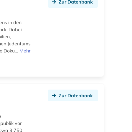
Zur Datenbank
ens in den
ork. Dabei
lien,
chen Judentums
e Doku...
Mehr
Zur Datenbank
e
publik vor
etwa 3.750