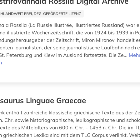
iustrirovannaia Rossiia Digital Archive
HLANDWEIT FREI, DFG-GEFÖRDERTE LIZENZ
nnaia Rossiia (La Russie Illustrée, Illustriertes Russland) war e
und illustrierte Wochenzeitschrift, die von 1924 bis 1939 in Pa
dungsherausgeber der Zeitschrift, Miron Mironov, handelt e
enten Journalisten, der seine journalistische Laufbahn nach 
St. Petersburg und Kiew im Ausland fortsetzte. Die Ze...
Meh
n
saurus Linguae Graecae
 enthält zahlreiche klassische griechische Texte aus der Zei
n. Chr. sowie historiographische, lexikographische und schol
exte des Mittelalters von 600 n. Chr. - 1453 n. Chr. Die im T
en griechischen Lexika sind mit dem TLG Corpus verlinkt. Wei