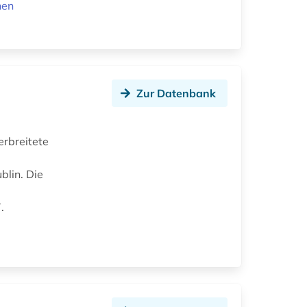
nen
Zur Datenbank
rbreitete
blin. Die
.