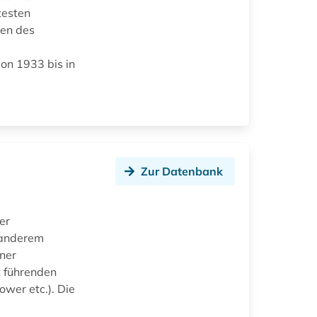
testen
sen des
s
von 1933 bis in
Zur Datenbank
er
 anderem
ner
t führenden
ower etc.). Die