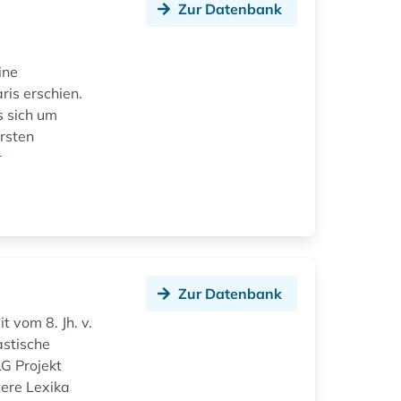
Zur Datenbank
ine
ris erschien.
s sich um
ersten
r
Zur Datenbank
t vom 8. Jh. v.
astische
LG Projekt
tere Lexika