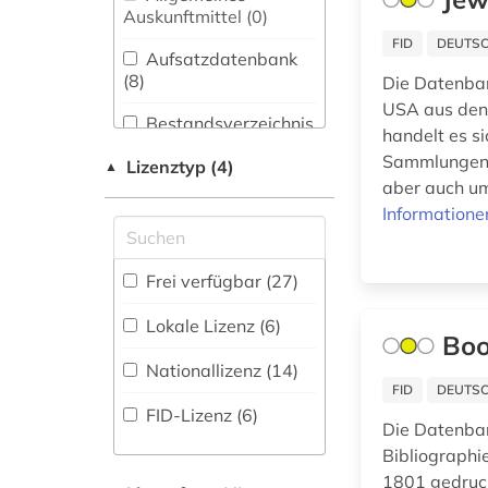
abgeordneter (1)
Bibliothekswesen,
Auskunftmittel (0
)
Informationswissenschaft
FID
DEUTSC
adel (1)
(15)
Aufsatzdatenbank
(8
)
Die Datenban
afghanistan (1)
Chemie und
USA aus den 
Pharmazie (4)
Bestandsverzeichnis
handelt es s
afrika (4)
(28
)
Elektrotechnik,
Sammlungen z
Lizenztyp (4)
▲
Elektronik,
afroamerikaner (1)
Biographische
aber auch um
Nachrichtentechnik (3)
Datenbank (9
)
Informatione
akte (1)
Energietechnik (2)
Buchhandelsverzeichnis
albert (1)
Frei verfügbar (27)
Ethnologie (9)
(0
)
albertus, magnus,
Lokale Lizenz (6)
heiliger | katholischer
Disziplinäre
Geographie (10)
Boo
theologe; bischof;
Forschungsdatenrepositorien
Nationallizenz (14)
philosoph; alchemist;
(0
)
Geowissenschaften
FID
DEUTSC
(2)
naturwissenschaftler;
FID-Lizenz (6)
Disziplinäre
heiliger (1)
Die Datenban
Repositorien (0
Germanistik.
)
Bibliographi
Niederlandistik.
alighieri (2)
1801 gedruck