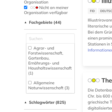
Ill
Organisation
Nicht an meiner
FID
DEUTSC
Organisation verfügbar
Illiustrirova
Fachgebiete (44)
▲
literarische 
Bei dem Grün
einen promin
Stationen in 
Agrar- und
Informatione
Forstwissenschaft,
Gartenbau,
Ernährungs- und
Haushaltswissenschaft
(1)
The
Allgemeine
Naturwissenschaft (3)
Die Datenbank
Chr. bis 600 
Allgemeine und
griechische T
Schlagwörter (825)
fachübergreifende
▲
Datenbanken (44)
digitalisiert