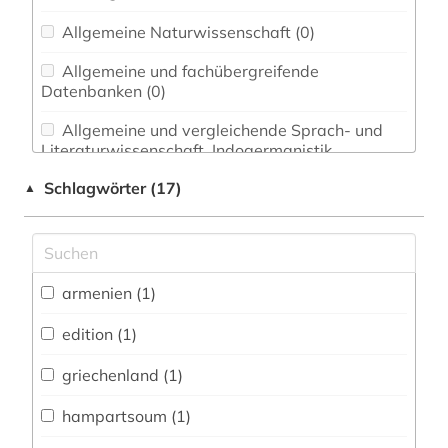
Allgemeine Naturwissenschaft (0)
Allgemeine und fachübergreifende
Datenbanken (0)
Allgemeine und vergleichende Sprach- und
Literaturwissenschaft. Indogermanistik.
Außereuropäische Sprachen und Literaturen (0)
Schlagwörter (17)
▲
Anglistik. Amerikanistik (0)
Archäologie (0)
Architektur, Bauingenieur- und
armenien (1)
Vermessungswesen (0)
edition (1)
Biologie, Biotechnologie (0)
griechenland (1)
Buch- und Bibliothekswesen,
Informationswissenschaft (0)
hampartsoum (1)