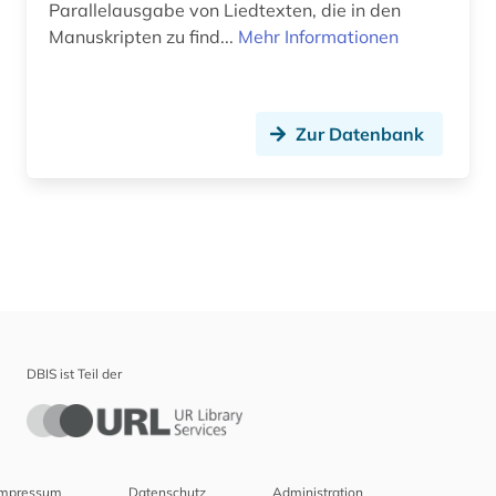
Technik (0)
Parallelausgabe von Liedtexten, die in den
Manuskripten zu find...
Mehr Informationen
Theologie und Religionswissenschaften (0)
Werkstoffwissenschaften und
Fertigungstechnik (0)
Zur Datenbank
Wirtschaftswissenschaften (0)
Wissenschaftskunde, Forschung, Hochschul-,
Museumswesen (0)
DBIS ist Teil der
Impressum
Datenschutz
Administration