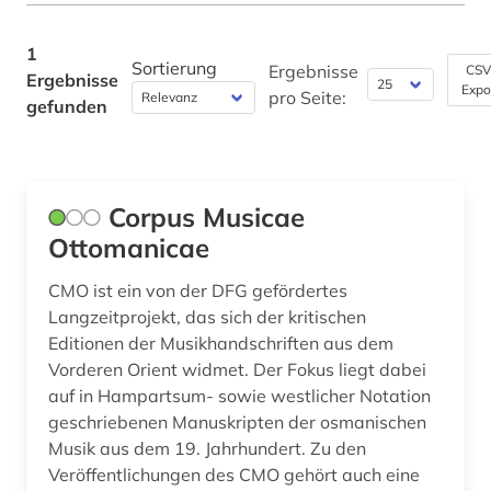
Pädagogik (0)
1
Sortierung
Ergebnisse
CSV
Ergebnisse
Philosophie (0)
Expo
pro Seite:
gefunden
Physik (0)
Politologie (0)
Corpus Musicae
Psychologie (0)
Ottomanicae
Rechtswissenschaft (0)
CMO ist ein von der DFG gefördertes
Romanistik (0)
Langzeitprojekt, das sich der kritischen
Editionen der Musikhandschriften aus dem
Slavistik (0)
Vorderen Orient widmet. Der Fokus liegt dabei
auf in Hampartsum- sowie westlicher Notation
Soziologie (0)
geschriebenen Manuskripten der osmanischen
Sport (0)
Musik aus dem 19. Jahrhundert. Zu den
Veröffentlichungen des CMO gehört auch eine