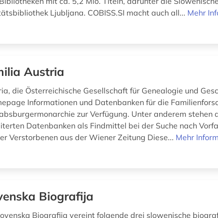
ibliotheken mit ca. 5,2 Mio. Titeln, darunter die Slowenisch
ätsbibliothek Ljubljana. COBISS.SI macht auch all...
Mehr In
ilia Austria
ia, die Österreichische Gesellschaft für Genealogie und Gesch
mepage Informationen und Datenbanken für die Familienfor
absburgermonarchie zur Verfügung. Unter anderem stehen d
iterten Datenbanken als Findmittel bei der Suche nach Vorfa
r Verstorbenen aus der Wiener Zeitung Diese...
Mehr Infor
venska Biografija
lovenska Biografija vereint folgende drei slowenische biogra