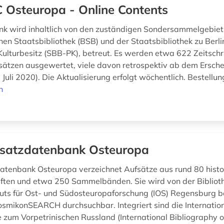
 Osteuropa - Online Contents
k wird inhaltlich von den zuständigen Sondersammelgebiets
hen Staatsbibliothek (BSB) und der Staatsbibliothek zu Berli
Kulturbesitz (SBB-PK), betreut. Es werden etwa 622 Zeitschri
ätzen ausgewertet, viele davon retrospektiv ab dem Ersch
Juli 2020). Die Aktualisierung erfolgt wöchentlich. Bestellun
n
satzdatenbank Osteuropa
atenbank Osteuropa verzeichnet Aufsätze aus rund 80 histo
iften und etwa 250 Sammelbänden. Sie wird von der Bibliot
ituts für Ost- und Südosteuropaforschung (IOS) Regensburg be
 osmikonSEARCH durchsuchbar. Integriert sind die Internatio
 zum Vorpetrinischen Russland (International Bibliography of