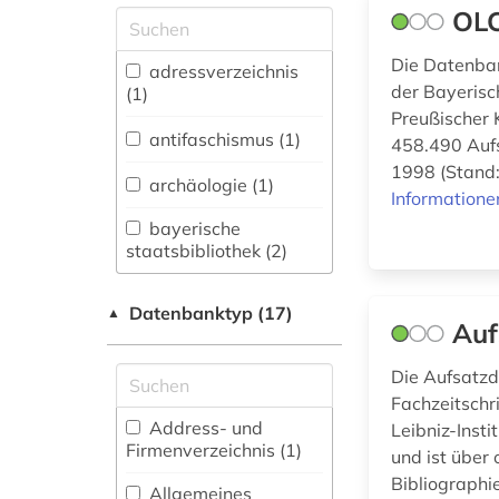
OLC
Allgemeine und
vergleichende Sprach-
Die Datenban
und
adressverzeichnis
Literaturwissenschaft.
der Bayerisc
(1)
Indogermanistik.
Preußischer 
Außereuropäische
antifaschismus (1)
458.490 Aufs
Sprachen und
1998 (Stand: 
Literaturen (1)
archäologie (1)
Informatione
Anglistik.
bayerische
Amerikanistik (0)
staatsbibliothek (2)
Archäologie (0)
belgien (1)
Datenbanktyp (17)
▲
Auf
Architektur,
bevölkerung (1)
Bauingenieur- und
Die Aufsatzd
Vermessungswesen (0)
bibliografie (5)
Fachzeitschr
Biologie,
Address- und
Leibniz-Inst
biografie (2)
Biotechnologie (0)
Firmenverzeichnis (1
)
und ist über
biographie 1815-
Bibliographie
Buch- und
Allgemeines