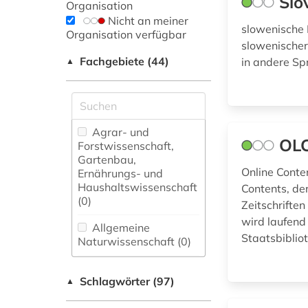
Slo
Organisation
Nicht an meiner
slowenische 
Organisation verfügbar
slowenischer
Fachgebiete (44)
in andere Sp
▲
Agrar- und
OLC
Forstwissenschaft,
Gartenbau,
Online Conte
Ernährungs- und
Haushaltswissenschaft
Contents, der
(0)
Zeitschrifte
wird laufend
Allgemeine
Staatsbibliot
Naturwissenschaft (0)
Allgemeine und
Schlagwörter (97)
fachübergreifende
▲
Datenbanken (10)