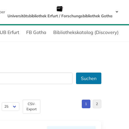
ber
Universitätsbibliothek Erfurt / Forschungsbibliothek Gotha
UB Erfurt
FB Gotha
Bibliothekskatalog (Discovery)
Suchen
CSV-
1
2
Export