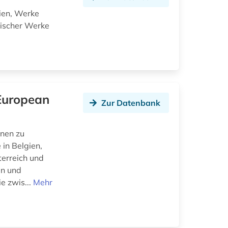
ien, Werke
nischer Werke
 European
Zur Datenbank
onen zu
in Belgien,
terreich und
en und
e zwis...
Mehr