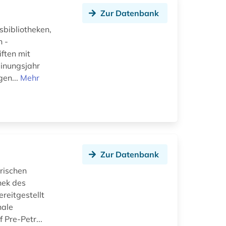
Zur Datenbank
bibliotheken,
n -
ften mit
einungsjahr
gen...
Mehr
Zur Datenbank
rischen
hek des
reitgestellt
nale
 Pre-Petr...