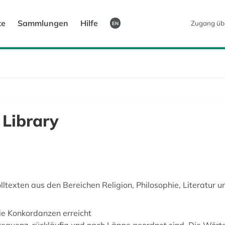
te
Sammlungen
Hilfe
Zugang üb
EN
 Library
ltexten aus den Bereichen Religion, Philosophie, Literatur 
ie Konkordanzen erreicht
frequenz, rückläufig und nach Länge geordnet sind. Die Wörte