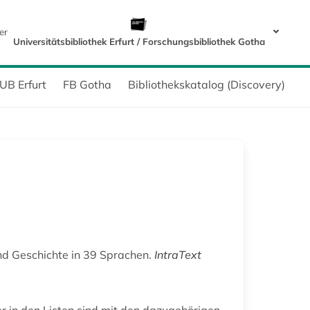
er
Universitätsbibliothek Erfurt / Forschungsbibliothek Gotha
UB Erfurt
FB Gotha
Bibliothekskatalog (Discovery)
und Geschichte in 39 Sprachen.
IntraText
r in den Listen sind mit den dazugehörigen