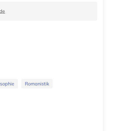
.de
osophie
Romanistik