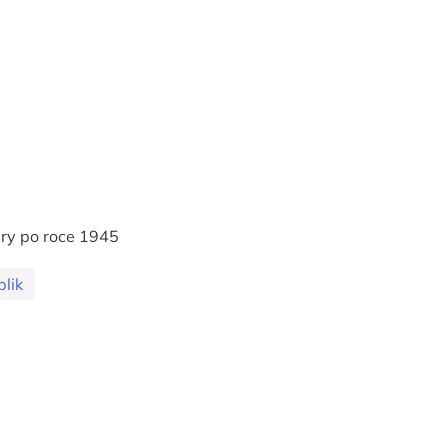
tury po roce 1945
lik