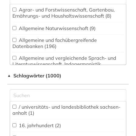
Agrar- und Forstwissenschaft, Gartenbau,
Ernährungs- und Haushaltswissenschaft (8)
Allgemeine Naturwissenschaft (9)
Allgemeine und fachübergreifende
Datenbanken (196)
Allgemeine und vergleichende Sprach- und
Literaturwissenschaft. Indogermanistik.
Außereuropäische Sprachen und Literaturen (20)
Schlagwörter (1000)
▲
Anglistik. Amerikanistik (9)
Archäologie (39)
Architektur, Bauingenieur- und
/ universitäts- und landesbibliothek sachsen-
anhalt (1)
Vermessungswesen (22)
16. jahrhundert (2)
Biologie, Biotechnologie (6)