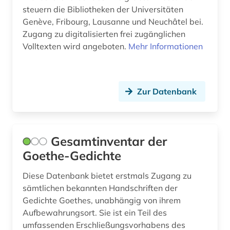
bibliotheken (3)
steuern die Bibliotheken der Universitäten
Genève, Fribourg, Lausanne und Neuchâtel bei.
bibliotheksbestand (4)
Zugang zu digitalisierten frei zugänglichen
bibliotheksgeschichte (1)
Volltexten wird angeboten.
Mehr Informationen
bibliothekskatalog (7)
bibliothekskatalog plus (1)
Zur Datenbank
bibliothekskataloge (1)
bibliothekssigel (1)
Gesamtinventar der
bibliothekswesen (1)
Goethe-Gedichte
bibliothèque municipale (1)
Diese Datenbank bietet erstmals Zugang zu
sämtlichen bekannten Handschriften der
bibliothèque nationale de france (1)
Gedichte Goethes, unabhängig von ihrem
bibliothèque royale albert i. (1)
Aufbewahrungsort. Sie ist ein Teil des
umfassenden Erschließungsvorhabens des