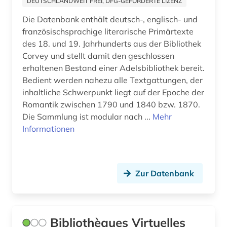
DEUTSCHLANDWEIT FREI, DFG-GEFÖRDERTE LIZENZ
Griechenland (3)
arthur (1)
Die Datenbank enthält deutsch-, englisch- und
Griechenland (Altertum) (4)
französischsprachige literarische Primärtexte
artusepik (1)
des 18. und 19. Jahrhunderts aus der Bibliothek
Großbritannien (14)
aschach (1)
Corvey und stellt damit den geschlossen
erhaltenen Bestand einer Adelsbibliothek bereit.
Hessen (4)
asien (1)
Bedient werden nahezu alle Textgattungen, der
Irland (1)
inhaltliche Schwerpunkt liegt auf der Epoche der
astronomie (1)
Romantik zwischen 1790 und 1840 bzw. 1870.
Island (9)
audiodatei (1)
Die Sammlung ist modular nach ...
Mehr
Informationen
Israel (6)
audiovisuelle medien (4)
Italien (15)
audiovisuelles material (1)
Japan (2)
Zur Datenbank
augsburg (1)
Jugoslawien (5)
ausleihe (1)
Kanada (4)
Bibliothèques Virtuelles
ausländisches kulturgut (1)