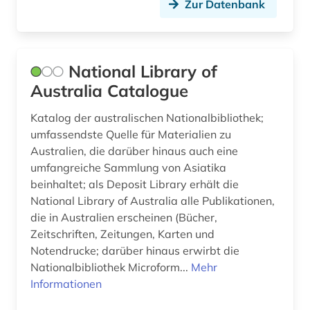
Zur Datenbank
drama (1)
dreißigjähriger krieg (1)
National Library of
dresden (3)
Australia Catalogue
drittes reich (3)
Katalog der australischen Nationalbibliothek;
umfassendste Quelle für Materialien zu
druck (2)
Australien, die darüber hinaus auch eine
umfangreiche Sammlung von Asiatika
druckgeschichte (1)
beinhaltet; als Deposit Library erhält die
druckgrafik (2)
National Library of Australia alle Publikationen,
die in Australien erscheinen (Bücher,
druckgraphik (1)
Zeitschriften, Zeitungen, Karten und
Notendrucke; darüber hinaus erwirbt die
druckwerk (18)
Nationalbibliothek Microform...
Mehr
dziga (1)
Informationen