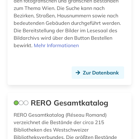
den fotografischen und grafischen Beständen
zum Thema Wien. Die Suche kann nach
bevölkerung (1)
Bezirken, Straßen, Hausnummern sowie nach
bedeutenden Gebäuden durchgeführt werden.
bevölkerungswissenschaft (1)
Die Bereitstellung der Bilder im Lesesaal des
bibliografie (19)
Bildarchivs wird über den Button Bestellen
bewirkt.
Mehr Informationen
bibliografin (2)
bibliographie (40)
Zur Datenbank
bibliographie 1570-1732 (1)
biblioteca de catalunya (1)
RERO Gesamtkatalog
biblioteca nacional (3)
biblioteca nacional de españa (1)
RERO Gesamtkatalog (Réseau Romand)
verzeichnet die Bestände der circa 215
bibliothek (40)
Bibliotheken des Westschweizer
Bibliotheksverbundes. Die größten Bestände