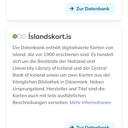
Zur Datenbank
bühnenwerk (1)
bürger (1)
Íslandskort.is
bürgerfamilie (1)
casa monzino (1)
Die Datenbank enthält digitalisierte Karten von
Island, die vor 1900 erschienen sind. Es handelt
cd-rom (1)
sich um die Bestände der National and
University Library of Iceland und der Central
chemie (4)
Bank of Iceland sowie um zwei Karten aus der
Königlichen Bibliothek in Dänemark. Neben
chile (1)
Ursprungsland, Hersteller und Titel sind die
china (1)
Karten auch mit teils ausführlichen
Beschreibungen versehen.
Mehr Informationen
chinesische medizin (1)
chorgesang (1)
Zur Datenbank