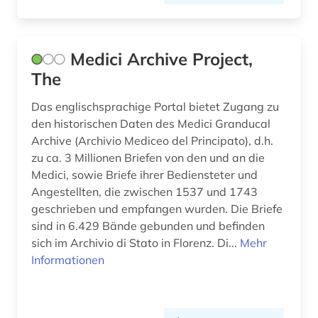
din-norm (2)
discovery service (1)
Medici Archive Project,
The
discovery system (1)
Das englischsprachige Portal bietet Zugang zu
disposition <orgel> (1)
den historischen Daten des Medici Granducal
Archive (Archivio Mediceo del Principato), d.h.
dissertation (3)
zu ca. 3 Millionen Briefen von den und an die
dokumentation (2)
Medici, sowie Briefe ihrer Bediensteter und
Angestellten, die zwischen 1537 und 1743
dokumentenserver (2)
geschrieben und empfangen wurden. Die Briefe
sind in 6.429 Bände gebunden und befinden
dokumentlieferung (1)
sich im Archivio di Stato in Florenz. Di...
Mehr
dombibliothek hildesheim (1)
Informationen
dorf (1)
dortmund (1)