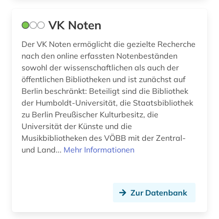
bornholm (1)
VK Noten
bosnien-herzegowina (2)
Der VK Noten ermöglicht die gezielte Recherche
botanischer garten (1)
nach den online erfassten Notenbeständen
brabrand (1)
sowohl der wissenschaftlichen als auch der
öffentlichen Bibliotheken und ist zunächst auf
brahms (2)
Berlin beschränkt: Beteiligt sind die Bibliothek
der Humboldt-Universität, die Staatsbibliothek
brandenburg (2)
zu Berlin Preußischer Kulturbesitz, die
brandförsäkringsverket (1)
Universität der Künste und die
Musikbibliotheken des VÖBB mit der Zentral-
brandschutz (1)
und Land...
Mehr Informationen
brasilien (1)
brauchtum (1)
Zur Datenbank
braunschweig (3)