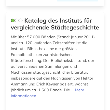
bulgarien (2)
bundesanstalt für arbeitsschutz und
Katalog des Instituts für
arbeitsmedizin (2)
vergleichende Städtegeschichte
bundesarchiv (1)
Mit über 57.000 Bänden (Stand: Januar 2011)
burg (1)
und ca. 120 laufenden Zeitschriften ist die
Instituts-Bibliothek eine der größten
bvb (1)
Fachbibliotheken zur historischen
byzantinisches ägypten (1)
Städteforschung. Der Bibliotheksbestand, der
auf verschiedenen Sammlungen und
byzantinistik (2)
Nachlässen stadtgeschichtlicher Literatur,
insbesondere auf den Nachlässen von Hektor
bänkelsang (1)
Ammann und Erich Keyser basiert, wächst
båtsfjord (1)
jährlich um ca. 1.500 Bände. Die ...
Mehr
Informationen
böhmen (2)
börsenverein der deutschen buchhändler (1)