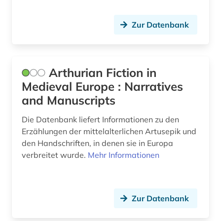
bildungsgeschichte (1)
bildungspolitik (1)
Zur Datenbank
biografie (1)
biographie (2)
Arthurian Fiction in
Medieval Europe : Narratives
biomedizin (1)
and Manuscripts
bisexualität (3)
Die Datenbank liefert Informationen zu den
blekinge (1)
Erzählungen der mittelalterlichen Artusepik und
den Handschriften, in denen sie in Europa
bochum (1)
verbreitet wurde.
Mehr Informationen
bodleian library (1)
bohuslän (1)
Zur Datenbank
bootssport (1)