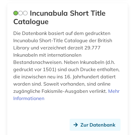
bremen <geschichte> (1)
Incunabula Short Title
brief (8)
Catalogue
briefsammlung (12)
Die Datenbank basiert auf dem gedruckten
Incunabula Short-Title Catalogue der British
briefwechsel (1)
Library und verzeichnet derzeit 29.777
britische geschichte (1)
Inkunabeln mit internationalen
Bestandsnachweisen. Neben Inkunabeln (d.h.
british broadcasting corporation (1)
gedruckt vor 1501) sind auch Drucke enthalten,
die inzwischen neu ins 16. Jahrhundert datiert
british library (4)
worden sind. Soweit vorhanden, sind online
bruckner (1)
zugängliche Fakismile-Ausgaben verlinkt.
Mehr
Informationen
brüssel (2)
buch (6)
Zur Datenbank
buchbesitz (1)