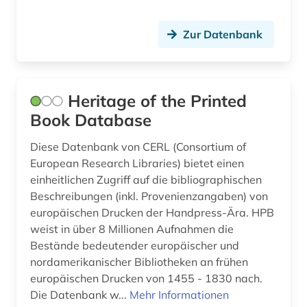
dänemark (61)
dänisch (2)
Zur Datenbank
dänisch-hallische mission (1)
e-learning (1)
Heritage of the Printed
edition (1)
Book Database
egon (1)
Diese Datenbank von CERL (Consortium of
European Research Libraries) bietet einen
eichstätt (1)
einheitlichen Zugriff auf die bibliographischen
Beschreibungen (inkl. Provenienzangaben) von
einblattdrucke (1)
europäischen Drucken der Handpress-Ära. HPB
einführung (1)
weist in über 8 Millionen Aufnahmen die
Bestände bedeutender europäischer und
einkauf (1)
nordamerikanischer Bibliotheken an frühen
europäischen Drucken von 1455 - 1830 nach.
einstein (1)
Die Datenbank w...
Mehr Informationen