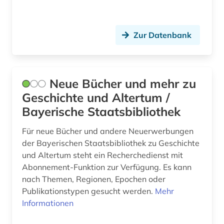
einwanderung (2)
einwohnermelderegister (1)
Zur Datenbank
eisenbahn (1)
ejournals (1)
Neue Bücher und mehr zu
elearning (1)
Geschichte und Altertum /
elektroakustische musik (1)
Bayerische Staatsbibliothek
elektronische bibliothek (8)
Für neue Bücher und andere Neuerwerbungen
der Bayerischen Staatsbibliothek zu Geschichte
elektronische medien (1)
und Altertum steht ein Recherchedienst mit
elektronische zeitschrift (4)
Abonnement-Funktion zur Verfügung. Es kann
nach Themen, Regionen, Epochen oder
elektronische zeitung (1)
Publikationstypen gesucht werden.
Mehr
Informationen
elektronisches buch (6)