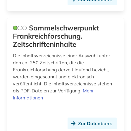
chormusik (1)
christiania (1)
christianshavn (1)
Sammelschwerpunkt
Frankreichforschung.
christoph jacob (2)
Zeitschrifteninhalte
christoph martin (1)
Die Inhaltsverzeichnisse einer Auswahl unter
chronologie (1)
den ca. 250 Zeitschriften, die die
Frankreichforschung derzeit laufend bezieht,
compliance (1)
werden eingescannt und elektronisch
veröffentlicht. Die Inhaltsverzeichnisse stehen
computermusik (1)
als PDF-Dateien zur Verfügung.
Mehr
constance-marie de *1767-1845* (1)
Informationen
dannebrogsmænd (2)
darstellende kunst (1)
Zur Datenbank