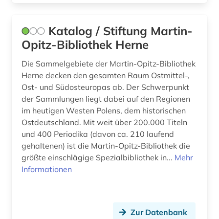
buchbestand (1)
bucheinband (3)
Katalog / Stiftung Martin-
Opitz-Bibliothek Herne
buchenwald (1)
Die Sammelgebiete der Martin-Opitz-Bibliothek
buchgeschichte (2)
Herne decken den gesamten Raum Ostmittel-,
Ost- und Südosteuropas ab. Der Schwerpunkt
buchhandel (1)
der Sammlungen liegt dabei auf den Regionen
buchkunst (2)
im heutigen Westen Polens, dem historischen
Ostdeutschland. Mit weit über 200.000 Titeln
buchmalerei (1)
und 400 Periodika (davon ca. 210 laufend
gehaltenen) ist die Martin-Opitz-Bibliothek die
buchwesen (3)
größte einschlägige Spezialbibliothek in...
Mehr
buddhismus (1)
Informationen
buenos aires (1)
bukarest (1)
Zur Datenbank