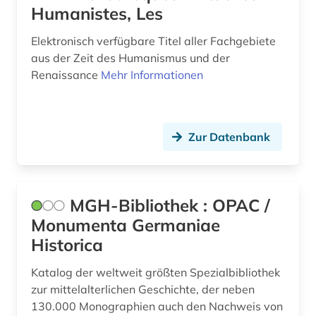
Humanistes, Les
Kroatien (3)
ausstellungskatalog (1)
Lettland (5)
Elektronisch verfügbare Titel aller Fachgebiete
auswanderung (4)
aus der Zeit des Humanismus und der
Liechtenstein (2)
Renaissance
Mehr Informationen
ausweisung (1)
Litauen (4)
autobiographie (1)
Luxemburg (2)
autograf (1)
Zur Datenbank
Makedonien (4)
autograph (8)
Mecklenburg-Vorpommern (2)
av-medien (1)
MGH-Bibliothek : OPAC /
Moldawien (5)
Monumenta Germaniae
av-medienarbeit (1)
Historica
Montenegro (4)
av-medienzentrale (1)
Niederlande (7)
Katalog der weltweit größten Spezialbibliothek
axel oxenstierna (1)
zur mittelalterlichen Geschichte, der neben
Niedersachsen (2)
130.000 Monographien auch den Nachweis von
bach (2)