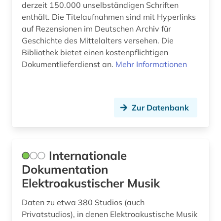
derzeit 150.000 unselbständigen Schriften
Nordamerika (2)
baden (baden) (1)
enthält. Die Titelaufnahmen sind mit Hyperlinks
auf Rezensionen im Deutschen Archiv für
Nordrhein-Westfalen (2)
baden-württemberg (4)
Geschichte des Mittelalters versehen. Die
Norwegen (26)
Bibliothek bietet einen kostenpflichtigen
badische landesbibliothek (1)
Dokumentlieferdienst an.
Mehr Informationen
Oesterreich (33)
bamberg (2)
Osmanisches Reich (1)
bankarchiv (1)
Zur Datenbank
Ostasien (1)
banknote (1)
Osteuropa (13)
barcelona (1)
Ostmitteleuropa (5)
Internationale
bartensleben <familie> (1)
Dokumentation
Polen (13)
baudenkmal (1)
Elektroakustischer Musik
Portugal (1)
bauernhof (1)
Daten zu etwa 380 Studios (auch
Rheinland-Pfalz (1)
Privatstudios), in denen Elektroakustische Musik
bauunternehmer (1)