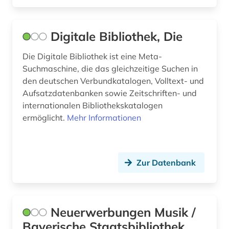
datenbank (2)
datenmanagement (2)
Digitale Bibliothek, Die
datensammlung (1)
Die Digitale Bibliothek ist eine Meta-
ddr (4)
Suchmaschine, die das gleichzeitige Suchen in
den deutschen Verbundkatalogen, Volltext- und
ddr&gt (1)
Aufsatzdatenbanken sowie Zeitschriften- und
internationalen Bibliothekskatalogen
deckenmalerei (1)
ermöglicht.
Mehr Informationen
demographie (1)
demotisch (2)
Zur Datenbank
den haag (4)
denkmal (1)
Neuerwerbungen Musik /
denkmalamt (1)
Bayerische Staatsbibliothek