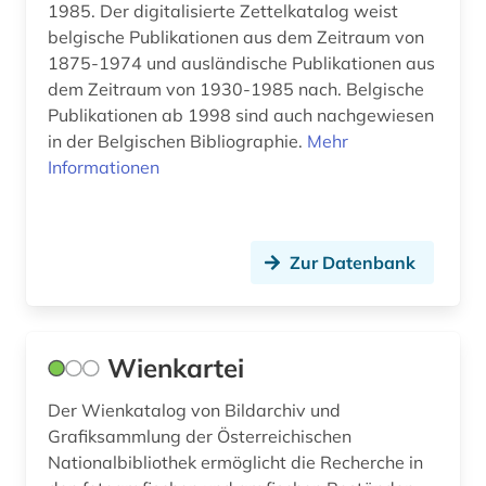
1985. Der digitalisierte Zettelkatalog weist
Spanien (9)
belgische Publikationen aus dem Zeitraum von
belgische kunst (1)
1875-1974 und ausländische Publikationen aus
Suedamerika (7)
bergen (2)
dem Zeitraum von 1930-1985 nach. Belgische
Suedasien (2)
Publikationen ab 1998 sind auch nachgewiesen
berlin (14)
in der Belgischen Bibliographie.
Mehr
Suedosteuropa (6)
Informationen
bern (2)
Thueringen (2)
bernard (1)
Tschechische Republik (9)
berufliche arbeit (1)
Zur Datenbank
USA (14)
besetzung (2)
Ukraine (3)
bestand (6)
Wienkartei
Ungarn (6)
bestandserhalt (1)
Der Wienkatalog von Bildarchiv und
Vatikanstadt (1)
Grafiksammlung der Österreichischen
bestandserhaltung (1)
Nationalbibliothek ermöglicht die Recherche in
bestandsverzeichnis (4)