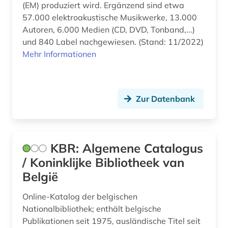
(EM) produziert wird. Ergänzend sind etwa
Roemisches Reich (6)
bauzeichnung (1)
57.000 elektroakustische Musikwerke, 13.000
Autoren, 6.000 Medien (CD, DVD, Tonband,...)
Rumänien (5)
bayerisch schwaben (1)
und 840 Label nachgewiesen. (Stand: 11/2022)
Russland, Sowjetunion (14)
Mehr Informationen
bayerische motoren-werke (1)
Sachsen-Anhalt (2)
bayerische staatsbibliothek (9)
Schleswig-Holstein (3)
Zur Datenbank
bayerische staatsbibliothek münchen (1)
Schweden (54)
bayern (5)
Schweiz (24)
behinderung (1)
KBR: Algemene Catalogus
Serbien (5)
/ Koninklijke Bibliotheek van
belarus (1)
België
Skandinavien (2)
belgien (7)
Online-Katalog der belgischen
Slowakei (5)
belgische fotografie (1)
Nationalbibliothek; enthält belgische
Slowenien (4)
Publikationen seit 1975, ausländische Titel seit
belgische kultur (1)