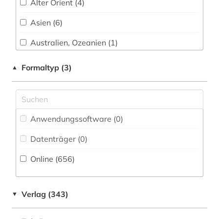
Alter Orient (4)
arabische staaten (1)
Asien (6)
arabistik (1)
Australien, Ozeanien (1)
arbeiten auf papier (1)
Baden-Wuerttemberg (1)
Formaltyp (3)
▲
arbeitnehmervertretung (1)
Baltikum (4)
arbeitsmedizin (1)
Bayern (19)
arbeitsschutz (1)
Anwendungssoftware (0
)
Belarus (4)
architektin (1)
Datenträger (0
)
Belgien (6)
architektur (6)
Online (656
)
Berlin (2)
architekturgeschichte (2)
Bosnien-Herzegowina (5)
architekturmuseum (1)
Verlag (343)
▼
Brandenburg (1)
architekturzeichnung (3)