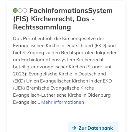
FachInformationsSystem
dichter (1)
(FIS) Kirchenrecht, Das -
die @linke (1)
Rechtssammlung
die deutsche bibliothek (1)
Das Portal enthält die Kirchengesetze der
Evangelischen Kirche in Deutschland (EKD) und
digital humanities (1)
bietet Zugang zu den Rechtsportalen folgender
digitale karte (1)
am Fachinformationssystem Kirchenrecht
beteiligter evangelischer Kirchen (Stand: Juni
digitale musikalien (1)
2023): Evangelische Kirche in Deutschland
(EKD) Union Evangelischer Kirchen in der EKD
digitale noten (4)
(UEK) Bremische Evangelische Kirche
digitale sammlungen (1)
Evangelisch-Lutherische Kirche In Oldenburg
Evangelisc...
Mehr Informationen
digitalisat (3)
digitalisate (1)
Zur Datenbank
digitalisierung (13)