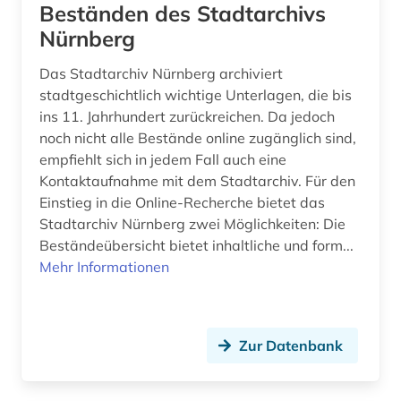
Beständen des Stadtarchivs
deutsches historisches museum (1)
Nürnberg
deutsches institut für menschenrechte (1)
Das Stadtarchiv Nürnberg archiviert
deutsches liturgisches institut (1)
stadtgeschichtlich wichtige Unterlagen, die bis
ins 11. Jahrhundert zurückreichen. Da jedoch
deutsches reich (1)
noch nicht alle Bestände online zugänglich sind,
deutsches sprachgebiet (1)
empfiehlt sich in jedem Fall auch eine
Kontaktaufnahme mit dem Stadtarchiv. Für den
deutschland (30)
Einstieg in die Online-Recherche bietet das
Stadtarchiv Nürnberg zwei Möglichkeiten: Die
deutschland &lt (1)
Beständeübersicht bietet inhaltliche und form...
Mehr Informationen
deutschland (ddr) (1)
deutschland (gebiet unter alliierter besatzung,
sowjetische zone) (1)
Zur Datenbank
dia (1)
dialekt (2)