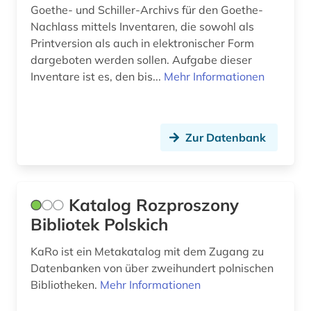
biblische archäologie (1)
Goethe- und Schiller-Archivs für den Goethe-
Nachlass mittels Inventaren, die sowohl als
bild (1)
Printversion als auch in elektronischer Form
dargeboten werden sollen. Aufgabe dieser
bildarchiv (1)
Inventare ist es, den bis...
Mehr Informationen
bilddatenbank (6)
bildliche darstellung (1)
Zur Datenbank
bildnisgrafik (1)
bildpostkarte (2)
Katalog Rozproszony
bildteppich (1)
Bibliotek Polskich
bildthema (1)
KaRo ist ein Metakatalog mit dem Zugang zu
bildungsangebot (1)
Datenbanken von über zweihundert polnischen
Bibliotheken.
Mehr Informationen
bildungsforschung (2)