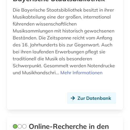
denkmalpflege (1)
Die Bayerische Staatsbibliothek besitzt in ihrer
deportation (1)
Musikabteilung eine der großen, international
führenden wissenschaftlichen
depotfund (1)
Musiksammlungen mit historisch gewachsenen
Beständen. Die Zeitspanne reicht vom Anfang
designerin (1)
des 16. Jahrhunderts bis zur Gegenwart. Auch
dessau (1)
bei ihren laufenden Erwerbungen pflegt sie
traditionell die Musik als besonderen
deutsch (1)
Schwerpunkt. Gesammelt werden Notendrucke
und Musikhandschri...
Mehr Informationen
deutsch-deutsche beziehungen (1)
deutsche bundesbank (1)
deutsche sporthochschule köln (1)
Zur Datenbank
deutscher alpenverein (1)
deutscher sprachraum (1)
Online-Recherche in den