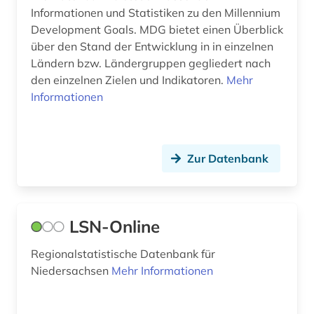
karte (2)
Informationen und Statistiken zu den Millennium
Development Goals. MDG bietet einen Überblick
kaufkraftparität (1)
über den Stand der Entwicklung in in einzelnen
Ländern bzw. Ländergruppen gegliedert nach
kennzahl (1)
den einzelnen Zielen und Indikatoren.
Mehr
Informationen
kennzahlen (2)
kino (1)
klimawandel (1)
Zur Datenbank
kohle (2)
kohlenstoffdioxid (1)
LSN-Online
kreditwesen (1)
Regionalstatistische Datenbank für
Niedersachsen
kultur (2)
Mehr Informationen
land (1)