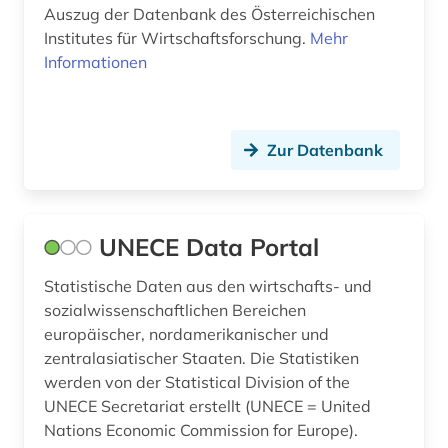
Auszug der Datenbank des Österreichischen
länder (1)
Institutes für Wirtschaftsforschung.
Mehr
Informationen
ländervergleich (1)
mainfranken (2)
makroökonomie (1)
Zur Datenbank
malta (1)
marke (1)
UNECE Data Portal
marktanalyse (2)
Statistische Daten aus den wirtschafts- und
sozialwissenschaftlichen Bereichen
marktanteil (1)
europäischer, nordamerikanischer und
marktdaten (2)
zentralasiatischer Staaten. Die Statistiken
werden von der Statistical Division of the
marktforschung (1)
UNECE Secretariat erstellt (UNECE = United
Nations Economic Commission for Europe).
marokko (1)