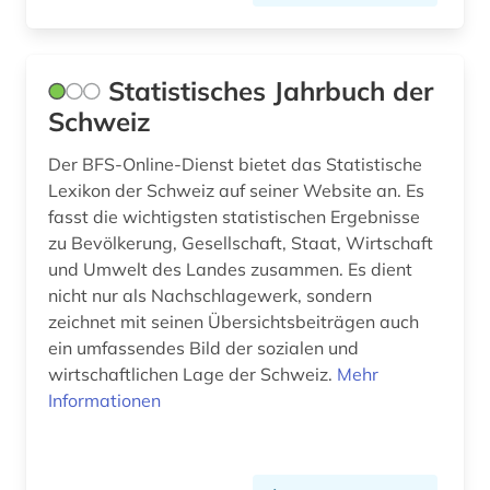
internationale agentur für erneuerbare
energien (1)
Statistisches Jahrbuch der
internationale kooperation (2)
Schweiz
internationale organisation (1)
Der BFS-Online-Dienst bietet das Statistische
Lexikon der Schweiz auf seiner Website an. Es
internationale politik (1)
fasst die wichtigsten statistischen Ergebnisse
internationaler kreditmarkt (3)
zu Bevölkerung, Gesellschaft, Staat, Wirtschaft
und Umwelt des Landes zusammen. Es dient
internationaler vergleich (2)
nicht nur als Nachschlagewerk, sondern
zeichnet mit seinen Übersichtsbeiträgen auch
internationaler währungsfonds (1)
ein umfassendes Bild der sozialen und
internationales währungssystem (1)
wirtschaftlichen Lage der Schweiz.
Mehr
Informationen
investition (2)
investment-firma (1)