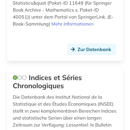
Statistics&quot (Paket-ID 11649 (für Springer
entwicklungsländer (5)
Book Archive - Mathematics s. Paket-ID
40051)) unter dem Portal von SpringerLink. (E-
entwicklungspolitik (1)
Book-Sammlung)
Mehr Informationen
epidemie (1)
erde (1)
Zur Datenbank
erneubare energien (1)
erneuerbare energien (1)
Indices et Séries
ernährung (1)
Chronologiques
erzeugerpreise (1)
Die Datenbank des Institut National de la
Statistique et des Études Économiques (INSEE)
estland (1)
stellt in zwei komplementären Bereichen Indizes
eu-staaten (1)
und statistische Serien über einen langen
Zeitraum zur Verfügung: Lessentiel: le Bulletin
europa (6)