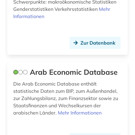
Schwerpunkte: makroökonomische Statistiken
massenmedien (1)
Genderstatistiken Verkehrsstatistiken
Mehr
Informationen
mathematik (7)
mathematische physik (1)
Zur Datenbank
mauritius (1)
mecklenburg-vorpommern (4)
medienkonsum (1)
Arab Economic Database
medizin (2)
Die Arab Economic Database enthält
statistische Daten zum BIP, zum Außenhandel,
migrant (1)
zur Zahlungsbilanz, zum Finanzsektor sowie zu
Staatsfinanzen und Wechselkursen der
migration (7)
arabischen Länder.
Mehr Informationen
mindestlohn (1)
mitgliedsstaaten (6)