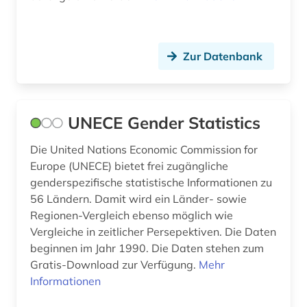
forschungsdaten (1)
forschungsdatenzentrum (1)
Zur Datenbank
forstwirtschaft (1)
fortschrittsbericht (1)
frankreich (1)
UNECE Gender Statistics
förderung (1)
Die United Nations Economic Commission for
Europe (UNECE) bietet frei zugängliche
gartenbau (1)
genderspezifische statistische Informationen zu
gas (1)
56 Ländern. Damit wird ein Länder- sowie
Regionen-Vergleich ebenso möglich wie
gebietsänderung (1)
Vergleiche in zeitlicher Persepektiven. Die Daten
beginnen im Jahr 1990. Die Daten stehen zum
gebrauchsmuster (1)
Gratis-Download zur Verfügung.
Mehr
Informationen
geburt (1)