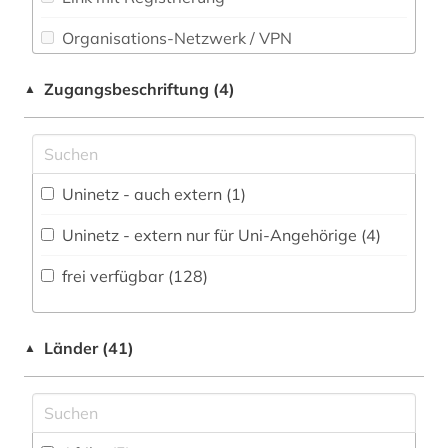
Slavistik (0)
Organisations-Netzwerk / VPN
bank (1)
Soziale Arbeit (0)
Shibboleth (1)
bankenstatistik (2)
Zugangsbeschriftung (4)
▲
Soziologie (65)
Zugriff vor Ort
bankwesen (1)
Sport (0)
bayern (6)
Technik (7)
Uninetz - auch extern (1)
behörde (1)
Theologie und Religionswissenschaften (1)
Uninetz - extern nur für Uni-Angehörige (4)
belgien (1)
Werkstoffwissenschaften und
frei verfügbar (128)
berlin (1)
Fertigungstechnik (4)
beschäftigung (4)
Wirtschaftswissenschaften (214)
Länder (41)
▲
Wissenschaftskunde, Forschung, Hochschul-,
betriebliches informationssystem (1)
Museumswesen (1)
betriebsdaten (2)