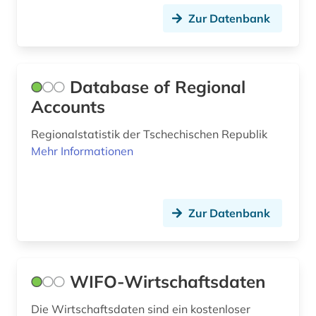
landeskunde (3)
Zur Datenbank
landkreis (1)
landwirtschaft (9)
Database of Regional
landwirtschaftliche maschine (1)
Accounts
landwirtschaftsstatistik (1)
Regionalstatistik der Tschechischen Republik
Mehr Informationen
lateinamerika (1)
lebensmittel (2)
Zur Datenbank
lebensmittelproduktion (1)
leistungsbewertung (1)
lexikon (1)
WIFO-Wirtschaftsdaten
lohn (4)
Die Wirtschaftsdaten sind ein kostenloser