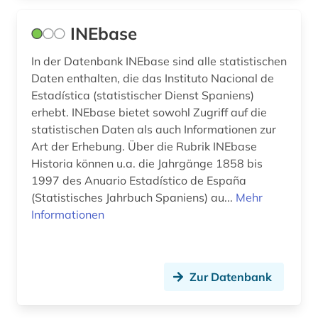
gus (1)
INEbase
handbuch (1)
In der Datenbank INEbase sind alle statistischen
handel (16)
Daten enthalten, die das Instituto Nacional de
harmonisiertes system zur bezeichnung und
Estadística (statistischer Dienst Spaniens)
codierung der waren (1)
erhebt. INEbase bietet sowohl Zugriff auf die
statistischen Daten als auch Informationen zur
hessen (1)
Art der Erhebung. Über die Rubrik INEbase
Historia können u.a. die Jahrgänge 1858 bis
historische statistik (1)
1997 des Anuario Estadístico de España
hochschule (2)
(Statistisches Jahrbuch Spaniens) au...
Mehr
Informationen
homologie (1)
homotopie (1)
Zur Datenbank
iea (1)
ikt-sektor (1)