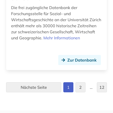
Die frei zugängliche Datenbank der
preisstatistik (1)
Forschungsstelle für Sozial- und
Wirtschaftsgeschichte an der Universität Zürich
privatwirtschaft (1)
enthält mehr als 30000 historische Zeitreihen
produktion (3)
zur schweizerischen Gesellschaft, Wirtschaft
und Geographie.
Mehr Informationen
produktivität (1)
produzierendes gewerbe (1)
Zur Datenbank
public health (1)
raumentwicklung (1)
reaktorunfall (1)
Nächste Seite
1
2
…
12
regierung (1)
region (1)