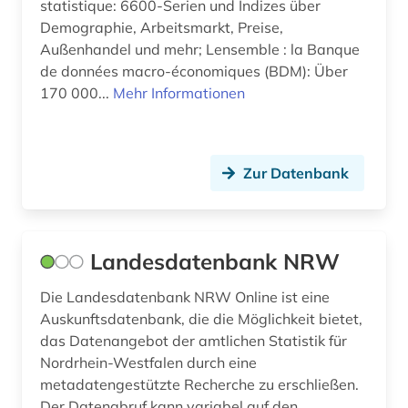
statistique: 6600-Serien und Indizes über
Demographie, Arbeitsmarkt, Preise,
europäische union (9)
Außenhandel und mehr; Lensemble : la Banque
europäische zentralbank (1)
de données macro-économiques (BDM): Über
170 000...
Mehr Informationen
europäisches parlament (1)
evaluation (5)
Zur Datenbank
export (8)
fachbegriffe (1)
Landesdatenbank NRW
fachhochschule (1)
factbook (1)
Die Landesdatenbank NRW Online ist eine
Auskunftsdatenbank, die die Möglichkeit bietet,
film (1)
das Datenangebot der amtlichen Statistik für
Nordrhein-Westfalen durch eine
filmindustrie (1)
metadatengestützte Recherche zu erschließen.
Der Datenabruf kann variabel auf den
finanzdaten (2)