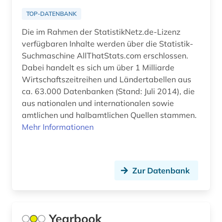
bundesbank (1)
Niedersachsen (2)
TOP-DATENBANK
chemie (8)
Nordamerika (1)
Die im Rahmen der StatistikNetz.de-Lizenz
verfügbaren Inhalte werden über die Statistik-
chemometrie (1)
Nordrhein-Westfalen (3)
Suchmaschine AllThatStats.com erschlossen.
china (1)
Oesterreich (6)
Dabei handelt es sich um über 1 Milliarde
Wirtschaftszeitreihen und Ländertabellen aus
daten (3)
Ostasien (1)
ca. 63.000 Datenbanken (Stand: Juli 2014), die
aus nationalen und internationalen sowie
datenanalyse (2)
Osteuropa (2)
amtlichen und halbamtlichen Quellen stammen.
datensammlung (5)
Mehr Informationen
Ostmitteleuropa (1)
datensatz (1)
Russland, Sowjetunion (1)
demographie (11)
Sachsen (2)
Zur Datenbank
deutsche bundesbank (1)
Schweiz (5)
deutschland (18)
Slowakei (1)
Yearbook