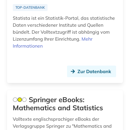
TOP-DATENBANK
elektrizität (1)
Statista ist ein Statistik-Portal, das statistische
elektrizitätserzeugung (1)
Daten verschiedener Institute und Quellen
bündelt. Der Volltextzugriff ist abhängig vom
elektronische zeitschrift (1)
Lizenzumfang Ihrer Einrichtung.
Mehr
elektronisches buch (8)
Informationen
emission (1)
energie (8)
Zur Datenbank
energieeffizienz (1)
energiemarkt (1)
Springer eBooks:
energieverbrauch (1)
Mathematics and Statistics
entwicklung (7)
Volltexte englischsprachiger eBooks der
Verlagsgruppe Springer zu "Mathematics and
entwicklungshilfe (1)