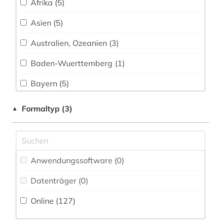
betriebssystem (1)
Afrika (5)
betriebswirtschaftslehre (1)
Asien (5)
bevölkerung (3)
Australien, Ozeanien (3)
bevölkerungsforschung (1)
Baden-Wuerttemberg (1)
bevölkerungsstatistik (3)
Bayern (5)
bibliothek (1)
Belgien (1)
Formaltyp (3)
▲
bilanzen (1)
Brandenburg (1)
bildung (7)
China (1)
Anwendungssoftware (0
)
bildungsinstitutionen (1)
Deutschland (24)
Datenträger (0
)
bildungspolitik (2)
Estland (1)
Online (127
)
bildungssystem (3)
Europa (12)