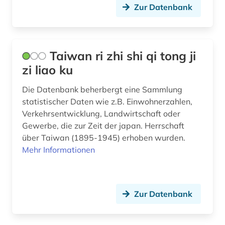
Zur Datenbank
mitgliedstaaten (1)
mitteleuropa (3)
Taiwan ri zhi shi qi tong ji
mobilkommunikation (1)
zi liao ku
monetäre statistik (1)
Die Datenbank beherbergt eine Sammlung
nachschlagewerk (1)
statistischer Daten wie z.B. Einwohnerzahlen,
Verkehrsentwicklung, Landwirtschaft oder
naturkatastrophe (1)
Gewerbe, die zur Zeit der japan. Herrschaft
über Taiwan (1895-1945) erhoben wurden.
naturwissenschaft (2)
Mehr Informationen
naturwissenschaften (1)
neuseeland (1)
Zur Datenbank
niedersachsen (3)
nordirland (1)