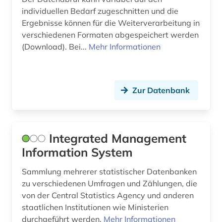
individuellen Bedarf zugeschnitten und die
finanzen (1)
Ergebnisse können für die Weiterverarbeitung in
verschiedenen Formaten abgespeichert werden
finanzinformationssystem (1)
(Download). Bei...
Mehr Informationen
finanzmarkt (1)
finanzmarktanalyse (1)
Zur Datenbank
finanzstatistik (3)
finanzwirtschaft (6)
Integrated Management
firma (1)
Information System
firmeninformation (1)
Sammlung mehrerer statistischer Datenbanken
fischerei (1)
zu verschiedenen Umfragen und Zählungen, die
von der Central Statistics Agency und anderen
forschung (2)
staatlichen Institutionen wie Ministerien
durchgeführt werden.
Mehr Informationen