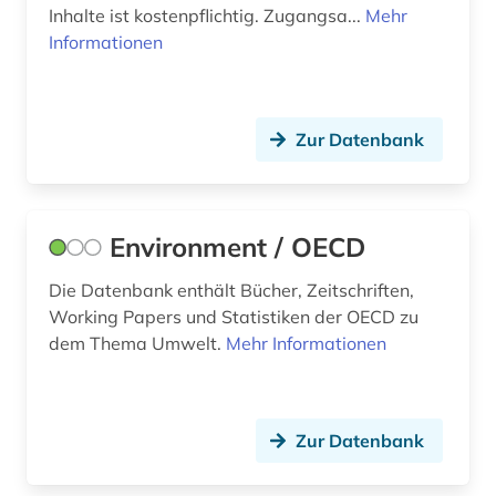
gesundheit (6)
Inhalte ist kostenpflichtig. Zugangsa...
Mehr
Informationen
gesundheitsberichterstattung (1)
gesundheitsindikator (2)
Zur Datenbank
gesundheitswesen (5)
gewerblicher rechtsschutz (1)
globalisierung (6)
Environment / OECD
grafik (1)
Die Datenbank enthält Bücher, Zeitschriften,
Working Papers und Statistiken der OECD zu
graphische darstellung (1)
dem Thema Umwelt.
Mehr Informationen
griechenland (1)
großbritannien (2)
Zur Datenbank
grundsicherung für arbeitsuchende (1)