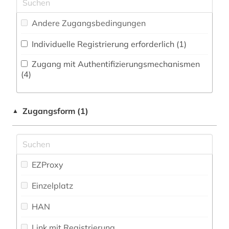
Zeitungs-, Zeitschriftenbibliographie (0
)
Musikwissenschaft (0)
atlas (2)
Andere Zugangsbedingungen
Nachhaltigkeit (0)
ausgabe (1)
Individuelle Registrierung erforderlich (1)
Natur- und Umweltschutz (3)
ausland (1)
Zugang mit Authentifizierungsmechanismen
Pädagogik (8)
(4)
auslandsinvestition (2)
Pflegewissenschaft (0)
auslandsschulden (3)
Zugangsform (1)
▲
Philosophie (0)
ausländische direktinvestitionen (2)
Physik (4)
australien (1)
Politologie (47)
EZProxy
außenhandel (6)
Psychologie (3)
Einzelplatz
außenhandelsstatistik (2)
Rechtswissenschaft (6)
HAN
außenwirtschaft (1)
Romanistik (0)
Link mit Registrierung
baden-württemberg (3)