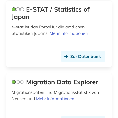
E-STAT / Statistics of
nordirland. statistics and research agency (1)
Japan
nordrhein-westfalen (3)
e-stat ist das Portal für die amtlichen
notenbank (1)
Statistiken Japans.
Mehr Informationen
nürnberg (1)
oecd (51)
Zur Datenbank
oecd-land (2)
oecd-staaten (2)
Migration Data Explorer
online-publikation (1)
Migrationsdaten und Migrationsstatistik von
open data (3)
Neuseeland
Mehr Informationen
osteuropa (3)
patent (3)