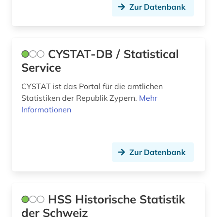
Zur Datenbank
patente (1)
pestizide (1)
CYSTAT-DB / Statistical
pflanze (1)
Service
pharmazie (4)
CYSTAT ist das Portal für die amtlichen
philippinen (1)
Statistiken der Republik Zypern.
Mehr
Informationen
physik (2)
pisa (2)
Zur Datenbank
politik (2)
politikwissenschaft (1)
postmarkt (1)
HSS Historische Statistik
der Schweiz
postsektor (1)