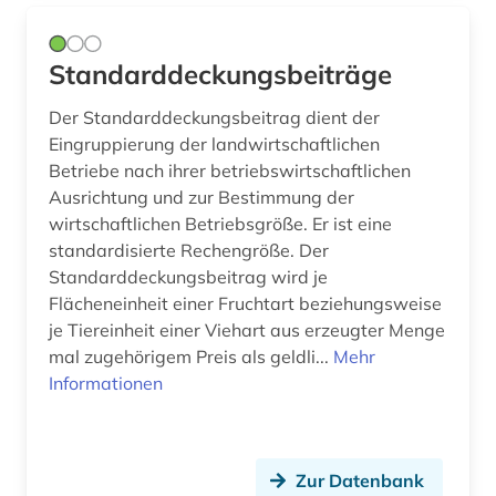
impact factors (1)
Standarddeckungsbeiträge
impact faktoren (4)
Der Standarddeckungsbeitrag dient der
impactfaktor (1)
Eingruppierung der landwirtschaftlichen
Betriebe nach ihrer betriebswirtschaftlichen
import (7)
Ausrichtung und zur Bestimmung der
indien (3)
wirtschaftlichen Betriebsgröße. Er ist eine
standardisierte Rechengröße. Der
indikator (4)
Standarddeckungsbeitrag wird je
Flächeneinheit einer Fruchtart beziehungsweise
industrie (5)
je Tiereinheit einer Viehart aus erzeugter Menge
industriestaaten (1)
mal zugehörigem Preis als geldli...
Mehr
Informationen
infrastruktur (1)
institution (1)
Zur Datenbank
international energy agency (3)