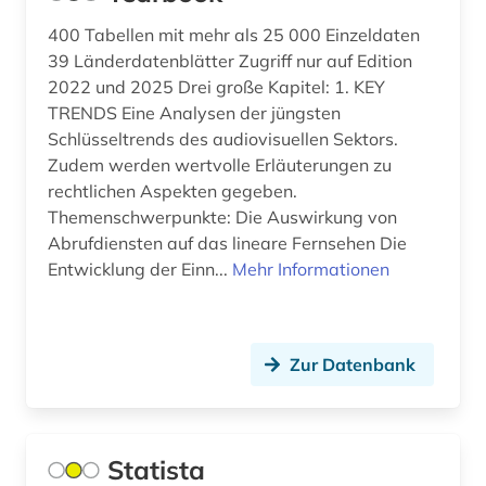
deutschland (bundesrepublik). statistisches
Spanien (1)
bundesamt (1)
400 Tabellen mit mehr als 25 000 Einzeldaten
Suedamerika (1)
39 Länderdatenblätter Zugriff nur auf Edition
deutschsprachige gemeinschaft belgien (1)
2022 und 2025 Drei große Kapitel: 1. KEY
Suedostasien (1)
TRENDS Eine Analysen der jüngsten
diagramm (1)
Schlüsseltrends des audiovisuellen Sektors.
Suedosteuropa (1)
dienstleistung (6)
Zudem werden wertvolle Erläuterungen zu
rechtlichen Aspekten gegeben.
Tschechische Republik (2)
dienstleistungsgewerbe (1)
Themenschwerpunkte: Die Auswirkung von
Tuerkei (1)
Abrufdiensten auf das lineare Fernsehen Die
dienstleistungssektor (1)
Entwicklung der Einn...
Mehr Informationen
USA (4)
digitalisierung (1)
Zypern (1)
direktinvestition (1)
Zur Datenbank
düngemittel (1)
e-book (2)
Statista
einkommen (4)