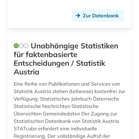
gemeinde (1)
gemeinschaft unabhängiger staaten (1)
Zur Datenbank
geographie (2)
geometrie (1)
Unabhängige Statistiken
geowissenschaften (2)
für faktenbasierte
Entscheidungen / Statistik
geschichte (4)
Austria
geschichte 1948 - 1997 (1)
Eine Reihe von Publikationen und Services von
geschichte 1960 - 1997 (1)
Statistik Austria stehen (teilweise) kostenfrei zur
Verfügung: Statistisches Jahrbuch Österreichs
geschlechterforschung (3)
Statistische Nachrichten Statistische
Übersichten Gemeindedaten Der Zugang zur
gesellschaft (3)
Statistischen Datenbank von Statistik Austria
STATcube erfordert eine individuelle
gesellschaftswissenschaften (1)
Registrierung. Der vollständige Aufruf der