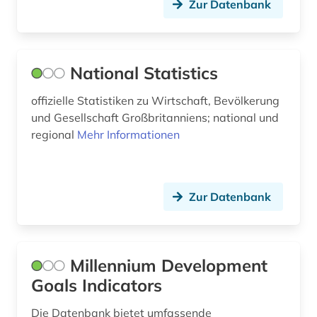
Zur Datenbank
iran (1)
irland (1)
israel (1)
National Statistics
italien (1)
offizielle Statistiken zu Wirtschaft, Bevölkerung
und Gesellschaft Großbritanniens; national und
jahrbuch (5)
regional
Mehr Informationen
japan (2)
jordanien (1)
Zur Datenbank
kanada (1)
kapitalmarkt (1)
Millennium Development
kapitalproduktivität (1)
Goals Indicators
karibik (1)
Die Datenbank bietet umfassende