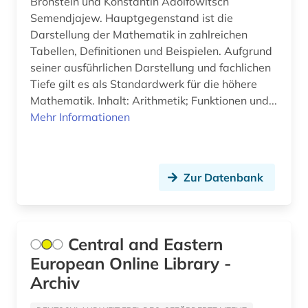
Bronstein und Konstantin Adolfowitsch
abgabeordnung (1)
Semendjajew. Hauptgegenstand ist die
Nationallizenz-Login für registrierte
GUS (29)
abgasemission (1)
Darstellung der Mathematik in zahlreichen
Einzelpersonen (1)
Tabellen, Definitionen und Beispielen. Aufgrund
Gibraltar (2)
abgeordnetenhaus (1)
Nationallizenz-Login für registrierte
seiner ausführlichen Darstellung und fachlichen
Einzelpersonen (8)
Griechenland (13)
Tiefe gilt es als Standardwerk für die höhere
abgeordneter (6)
Mathematik. Inhalt: Arithmetik; Funktionen und...
Nationallizenz-Login für registrierte
Griechenland (Altertum) (38)
Mehr Informationen
Einzelpersonen (1)
abholzung (1)
Großbritannien (311)
Nationallizenz-Login für registrierte
abkommen (1)
Einzelpersonen (14)
Hamburg (21)
abkürzung (19)
Zur Datenbank
Nationallizenz-Login für registrierte
Hessen (58)
Einzelpersonen (1)
abkürzungen (2)
Irland (44)
Nationallizenz-Login für registrierte
abkürzungsverzeichnis (1)
Einzelpersonen (1)
Central and Eastern
Island (54)
abolitionismus (1)
European Online Library -
Nationallizenz-Login für registrierte
Archiv
Israel (75)
Einzelpersonen (1)
abraham (1)
Nationallizenz-Login für registrierte
Italien (155)