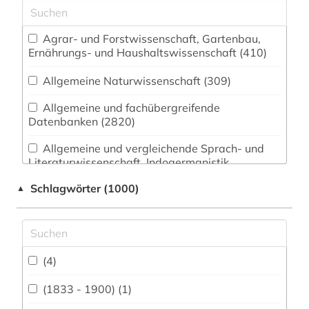
Agrar- und Forstwissenschaft, Gartenbau,
Ernährungs- und Haushaltswissenschaft (410)
Allgemeine Naturwissenschaft (309)
Allgemeine und fachübergreifende
Datenbanken (2820)
Allgemeine und vergleichende Sprach- und
Literaturwissenschaft. Indogermanistik.
Außereuropäische Sprachen und Literaturen
Schlagwörter (1000)
▲
(882)
Anglistik. Amerikanistik (744)
Archäologie (313)
(4)
Architektur, Bauingenieur- und
Vermessungswesen (493)
(1833 - 1900) (1)