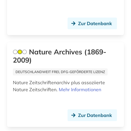
allgemeinenzyklopädien (1)
allgemeiner teil (1)
Zur Datenbank
allgemeines bauingenieurwesen (1)
allgemeines bibliothekswesen (1)
Nature Archives (1869-
allgemeines prozessrecht und zivilprozess (1)
2009)
allgemeines sozialversicherungsgesetz (1)
DEUTSCHLANDWEIT FREI, DFG-GEFÖRDERTE LIZENZ
allgemeines verwaltungsrecht (1)
Nature Zeitschriftenarchiv plus assoziierte
Nature Zeitschriften.
Mehr Informationen
allgemeinmedizin (1)
allierte (1)
allmende (1)
Zur Datenbank
alltag (8)