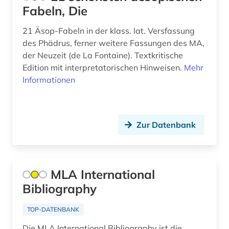
Malta (4)
abstract-dienst (1)
Fabeln, Die
Mecklenburg-Vorpommern (32)
abtei cluny (1)
21 Äsop-Fabeln in der klass. lat. Versfassung
des Phädrus, ferner weitere Fassungen des MA,
Mittelamerika (65)
abwanderung (1)
der Neuzeit (de La Fontaine). Textkritische
Moldawien (17)
Edition mit interpretatorischen Hinweisen.
Mehr
abwasser (8)
Informationen
Monaco (3)
abwasserabgabengesetz (1)
Montenegro (19)
abwassertechnik (2)
Zur Datenbank
Niederlande (132)
abwassertechnische vereinigung (1)
Niedersachsen (51)
abwassertechnologie (2)
Nordamerika (44)
MLA International
abzeichen (1)
Bibliography
Nordrhein-Westfalen (50)
academia sinica (1)
TOP-DATENBANK
Norwegen (140)
academiens (1)
Die MLA International Bibliography ist die