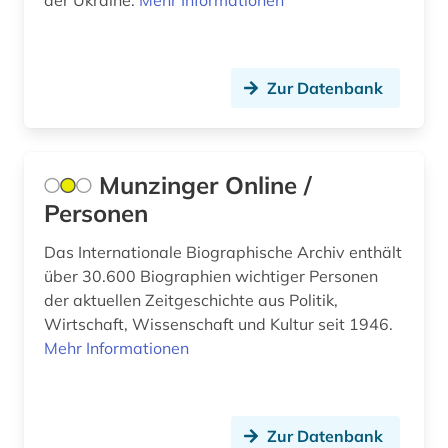
der Ukraine.
Mehr Informationen
altlast (1)
altlastensanierung (1)
Zur Datenbank
altlastsanierung (3)
altniederländisch (2)
Munzinger Online /
altnordisch (6)
Personen
altnorwegisch (1)
Das Internationale Biographische Archiv enthält
über 30.600 Biographien wichtiger Personen
altokzitanisch (3)
der aktuellen Zeitgeschichte aus Politik,
Wirtschaft, Wissenschaft und Kultur seit 1946.
altorientalistik (2)
Mehr Informationen
altpersisch (1)
altschwedisch (4)
Zur Datenbank