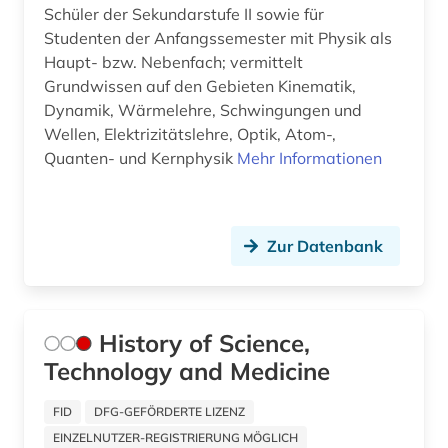
Russland, Sowjetunion (191)
Schüler der Sekundarstufe II sowie für
adorno (1)
Studenten der Anfangssemester mit Physik als
Saarland (26)
adressbuch (106)
Haupt- bzw. Nebenfach; vermittelt
Grundwissen auf den Gebieten Kinematik,
Sachsen (44)
adressdatenbank (1)
Dynamik, Wärmelehre, Schwingungen und
Sachsen-Anhalt (19)
Wellen, Elektrizitätslehre, Optik, Atom-,
adresse (10)
Quanten- und Kernphysik
Mehr Informationen
San Marino (1)
adressen (2)
Schleswig-Holstein (18)
adressensammlung (1)
Zur Datenbank
Schweden (280)
adressenverzeichnis (1)
Schweiz (238)
adressverzeichnis (35)
Serbien (30)
History of Science,
adreßbuch (9)
Technology and Medicine
Skandinavien (20)
adventisten (1)
FID
DFG-GEFÖRDERTE LIZENZ
Slowakei (39)
aerodynamik (1)
EINZELNUTZER-REGISTRIERUNG MÖGLICH