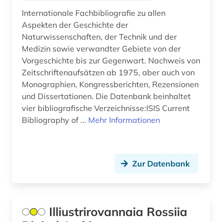
Slowenien (30)
aeronomie (1)
Internationale Fachbibliografie zu allen
Aspekten der Geschichte der
Spanien (93)
aerospace (1)
Naturwissenschaften, der Technik und der
Suedamerika (103)
Medizin sowie verwandter Gebiete von der
aesopus (1)
Vorgeschichte bis zur Gegenwart. Nachweis von
Suedasien (26)
afanasij a. (1)
Zeitschriftenaufsätzen ab 1975, aber auch von
Monographien, Kongressberichten, Rezensionen
Suedostasien (25)
affekt (1)
und Dissertationen. Die Datenbank beinhaltet
Suedosteuropa (45)
vier bibliografische Verzeichnisse:ISIS Current
afghanistan (4)
Bibliography of ...
Mehr Informationen
Thueringen (30)
african diaspora (1)
Tschechische Republik (77)
african studies (2)
Zur Datenbank
Tuerkei (32)
african women (1)
USA (367)
afrika (71)
Ukraine (54)
Illiustrirovannaia Rossiia
afrika amerika großbritannien sklavenhandel