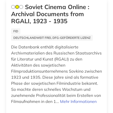
alemannisch (1)
Soviet Cinema Online :
Archival Documents from
alexander von humboldt (3)
RGALI, 1923 - 1935
alexandr s. (1)
FID
alf laila wa-laila (2)
DEUTSCHLANDWEIT FREI, DFG-GEFÖRDERTE LIZENZ
alfred (1)
Die Datenbank enthält digitalisierte
Archivmaterialien des Russischen Staatsarchivs
alfred escher (1)
für Literatur und Kunst (RGALI) zu den
Aktivitäten des sowjetischen
algebra (1)
Filmproduktionsunternehmens Sovkino zwischen
1923 und 1935. Diese Jahre sind als formative
algerien (1)
Phase der sowjetischen Filmindustrie bekannt.
alighieri (3)
So machte deren schnelles Wachstum und
zunehmende Professionalität beim Erstellen von
alkohol (2)
Filmaufnahmen in den 1...
Mehr Informationen
alkoholismus (1)