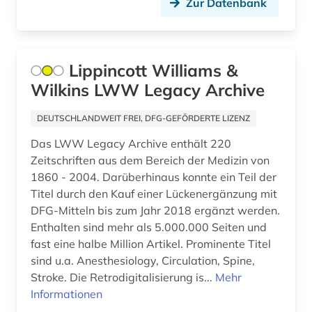
Zur Datenbank
alsfeld (1)
altamerikanistik (1)
Lippincott Williams &
altbaumodernisierung (2)
Wilkins LWW Legacy Archive
altbestand (6)
DEUTSCHLANDWEIT FREI, DFG-GEFÖRDERTE LIZENZ
altdänisch (3)
Das LWW Legacy Archive enthält 220
Zeitschriften aus dem Bereich der Medizin von
alte drucke (2)
1860 - 2004. Darüberhinaus konnte ein Teil der
alte geschichte (9)
Titel durch den Kauf einer Lückenergänzung mit
DFG-Mitteln bis zum Jahr 2018 ergänzt werden.
alte landesschule korbach (1)
Enthalten sind mehr als 5.000.000 Seiten und
fast eine halbe Million Artikel. Prominente Titel
alte nationalgalerie (2)
sind u.a. Anesthesiology, Circulation, Spine,
alte sorte (1)
Stroke. Die Retrodigitalisierung is...
Mehr
Informationen
altenglisch (8)