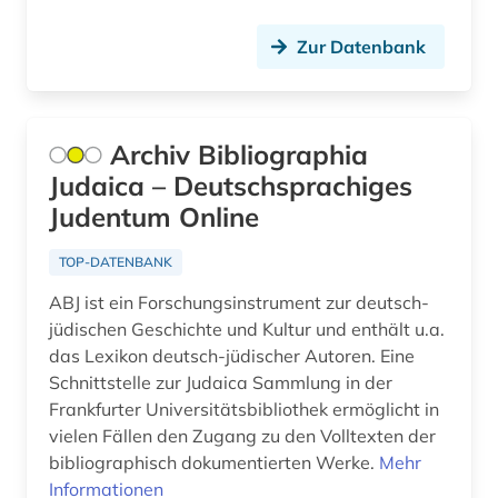
allgemein (1)
Zur Datenbank
allgemein bildende schule (1)
allgemeine geschäftsbedingungen (1)
Archiv Bibliographia
allgemeine kulturwissenschaft (1)
Judaica – Deutschsprachiges
allgemeine medizinische datenbank (3)
Judentum Online
allgemeine sammelwerke (1)
TOP-DATENBANK
allgemeine und vergleichende
ABJ ist ein Forschungsinstrument zur deutsch-
literaturwissenschaft (1)
jüdischen Geschichte und Kultur und enthält u.a.
das Lexikon deutsch-jüdischer Autoren. Eine
allgemeine und vergleichende sprach- und
Schnittstelle zur Judaica Sammlung in der
literaturwissenschaft (2)
Frankfurter Universitätsbibliothek ermöglicht in
allgemeine volkswirtschaftslehre (3)
vielen Fällen den Zugang zu den Volltexten der
bibliographisch dokumentierten Werke.
Mehr
allgemeine ökologie (1)
Informationen