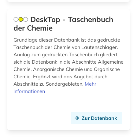
afroamerikanische musik (5)
agder (2)
DeskTop - Taschenbuch
der Chemie
agence france-presse (1)
agende (1)
Grundlage dieser Datenbank ist das gedruckte
Taschenbuch der Chemie von Lautenschläger.
agentur (1)
Analog zum gedruckten Taschenbuch gliedert
sich die Datenbank in die Abschnitte Allgemeine
aggressivität (1)
Chemie, Anorganische Chemie und Organische
Chemie. Ergänzt wird das Angebot durch
agrar- (1)
Abschnitte zu Sondergebieten.
Mehr
agrarforschung (2)
Informationen
agrargeschichte (2)
agrarkultur (1)
Zur Datenbank
agrarmarkt (2)