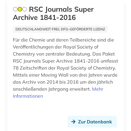
aktiengesellschaft (1)
RSC Journals Super
Archive 1841-2016
aktieninformationen (4)
aktienkurse (1)
DEUTSCHLANDWEIT FREI, DFG-GEFÖRDERTE LIZENZ
Für die Chemie und deren Teilbereiche sind die
aktienmarkt (1)
Veröffentlichungen der Royal Society of
aktienrecht (2)
Chemistry von zentraler Bedeutung. Das Paket
RSC Journals Super Archive 1841-2016 umfasst
aktuelles lexikon (1)
78 Zeitschriften der Royal Society of Chemistry.
Mittels einer Moving Wall von drei Jahren wurde
akupunktur (1)
das Archiv von 2014 bis 2016 um den jährlich
anschließenden Jahrgang erweitert.
akustik (1)
Mehr
Informationen
alain (2)
albanien (6)
Zur Datenbank
albanisch (1)