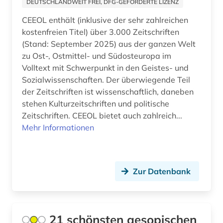
DEUTSCHLANDWEIT FREI, DFG-GEFÖRDERTE LIZENZ
abraham geiger kolle (1)
Einzelpersonen (1)
CEEOL enthält (inklusive der sehr zahlreichen
Japan (32)
abraum (1)
Nationallizenz-Login für registrierte
kostenfreien Titel) über 3.000 Zeitschriften
Einzelpersonen (3)
Jugoslawien (21)
(Stand: September 2025) aus der ganzen Welt
abrechnung (1)
zu Ost-, Ostmittel- und Südosteuropa im
Kanada (83)
abrüstung (3)
Volltext mit Schwerpunkt in den Geistes- und
Sozialwissenschaften. Der überwiegende Teil
Korea (12)
abschaffung (1)
der Zeitschriften ist wissenschaftlich, daneben
Kroatien (40)
stehen Kulturzeitschriften und politische
abschlussarbeit (2)
Zeitschriften. CEEOL bietet auch zahlreich...
Lettland (25)
Mehr Informationen
abschlussarbeiten (1)
Liechtenstein (16)
abschnitt 1 (3)
Litauen (28)
abschnitt 2 (2)
Zur Datenbank
Luxemburg (16)
absolvent (1)
Makedonien (16)
abstract (2)
21 schönsten aesopischen