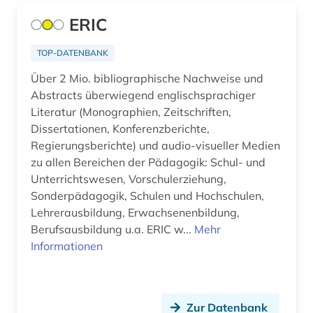
agrarprodukt (2)
ERIC
agrarproduktion (1)
TOP-DATENBANK
agrarrecht (2)
Über 2 Mio. bibliographische Nachweise und
agrarsektor (1)
Abstracts überwiegend englischsprachiger
Literatur (Monographien, Zeitschriften,
agrarsoziologie (2)
Dissertationen, Konferenzberichte,
Regierungsberichte) und audio-visueller Medien
agrarwirtchaft (1)
zu allen Bereichen der Pädagogik: Schul- und
agrarwirtschaft (3)
Unterrichtswesen, Vorschulerziehung,
Sonderpädagogik, Schulen und Hochschulen,
agrarwissenschaft (11)
Lehrerausbildung, Erwachsenenbildung,
Berufsausbildung u.a. ERIC w...
Mehr
agrarwissenschaften (3)
Informationen
agricola (1)
agrikulturchemie (2)
Zur Datenbank