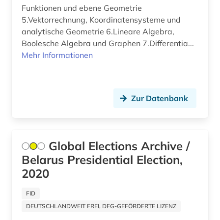
Funktionen und ebene Geometrie
alternativmedizin (1)
5.Vektorrechnung, Koordinatensysteme und
analytische Geometrie 6.Lineare Algebra,
altersmedizin (1)
Boolesche Algebra und Graphen 7.Differentia...
Mehr Informationen
altersversorung (1)
altertum (31)
altertumswissenschaft (35)
Zur Datenbank
altertumswissenschaften (13)
altes buch (17)
Global Elections Archive /
Belarus Presidential Election,
altes testament (12)
2020
altes testament griechisch (1)
FID
altes testament lateinisch (1)
DEUTSCHLANDWEIT FREI, DFG-GEFÖRDERTE LIZENZ
altes ägypten (5)