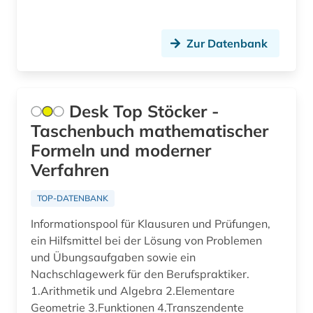
altenheim (1)
Zur Datenbank
altenhilfe (2)
altenmedizin (1)
altenpflege (5)
Desk Top Stöcker -
Taschenbuch mathematischer
alter (3)
Formeln und moderner
alter druck (2)
Verfahren
alter orient (7)
TOP-DATENBANK
altern (2)
Informationspool für Klausuren und Prüfungen,
ein Hilfsmittel bei der Lösung von Problemen
alternativbewegung (2)
und Übungsaufgaben sowie ein
Nachschlagewerk für den Berufspraktiker.
alternative (5)
1.Arithmetik und Algebra 2.Elementare
Geometrie 3.Funktionen 4.Transzendente
alternative medizin (2)