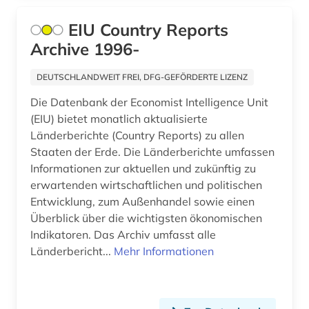
alltagsgegenstand (1)
EIU Country Reports
alltagsgeschichte &lt;fach&gt; (4)
Archive 1996-
alltagskultur (4)
DEUTSCHLANDWEIT FREI, DFG-GEFÖRDERTE LIZENZ
alltagsleben (1)
Die Datenbank der Economist Intelligence Unit
(EIU) bietet monatlich aktualisierte
alma-tadema (1)
Länderberichte (Country Reports) zu allen
Staaten der Erde. Die Länderberichte umfassen
almanach (5)
Informationen zur aktuellen und zukünftig zu
erwartenden wirtschaftlichen und politischen
aloys ludwig (1)
Entwicklung, zum Außenhandel sowie einen
alpen (1)
Überblick über die wichtigsten ökonomischen
Indikatoren. Das Archiv umfasst alle
alpenverein südtirol (1)
Länderbericht...
Mehr Informationen
alphabet (1)
alphabetischer katalog (2)