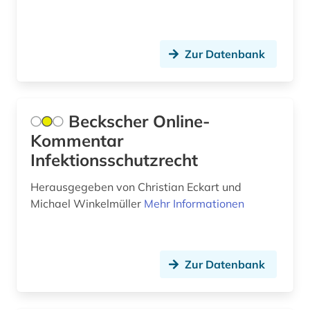
akademien der wissenschaft (1)
akademieschrift (1)
Zur Datenbank
akademiker (1)
akdademie der künste (1)
Beckscher Online-
akkadisch (2)
Kommentar
akkreditierung (1)
Infektionsschutzrecht
akronym (7)
Herausgegeben von Christian Eckart und
Michael Winkelmüller
Mehr Informationen
akte (2)
aktie (6)
Zur Datenbank
aktien (1)
aktienanalyse (5)