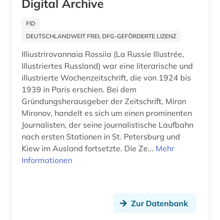
Digital Archive
lateinamerika (1)
Unbekannt (1)
afrikaans (1)
FID
Ungarn (51)
DEUTSCHLANDWEIT FREI, DFG-GEFÖRDERTE LIZENZ
afrikaforschung (2)
Vatikanstadt (9)
Illiustrirovannaia Rossiia (La Russie Illustrée,
afrikanische sprachen (1)
Illustriertes Russland) war eine literarische und
Zypern (6)
illustrierte Wochenzeitschrift, die von 1924 bis
afrikanistik (3)
1939 in Paris erschien. Bei dem
Gründungsherausgeber der Zeitschrift, Miron
afrikastudien (2)
Mironov, handelt es sich um einen prominenten
afrikawissenschaften (3)
Journalisten, der seine journalistische Laufbahn
nach ersten Stationen in St. Petersburg und
afro-amerikanische frauen (1)
Kiew im Ausland fortsetzte. Die Ze...
Mehr
Informationen
afro-amerikanische geschichte (1)
afro-amerikanische literatur (1)
afroamerikaner (5)
Zur Datenbank