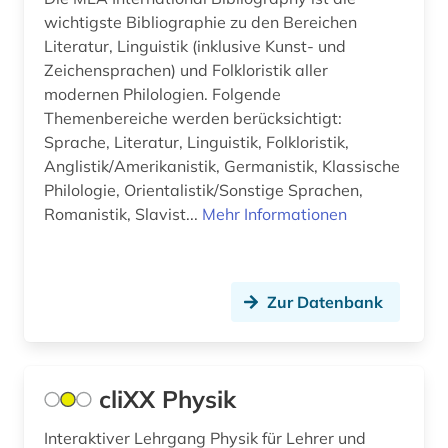
Oesterreich (311)
accum (1)
wichtigste Bibliographie zu den Bereichen
Literatur, Linguistik (inklusive Kunst- und
Osmanisches Reich (16)
achim von werke (1)
Zeichensprachen) und Folkloristik aller
Ostasien (55)
modernen Philologien. Folgende
acquisitions (1)
Themenbereiche werden berücksichtigt:
Osteuropa (104)
actes (1)
Sprache, Literatur, Linguistik, Folkloristik,
Anglistik/Amerikanistik, Germanistik, Klassische
Ostmitteleuropa (36)
acts (1)
Philologie, Orientalistik/Sonstige Sprachen,
Palaestina (14)
Romanistik, Slavist...
Mehr Informationen
adel (4)
Polen (94)
adelsfamilie (2)
Portugal (34)
Zur Datenbank
administration (1)
Rheinland-Pfalz (34)
administrative service (1)
Roemisches Reich (36)
administrative tribunal (1)
cliXX Physik
Rumänien (30)
adolf (1)
Interaktiver Lehrgang Physik für Lehrer und