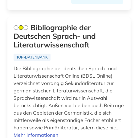
agrochemikalie (1)
agrophysik (1)
Bibliographie der
agäische kultur (1)
Deutschen Sprach- und
ahnen (1)
Literaturwissenschaft
ahnenforschung (1)
TOP-DATENBANK
aids (1)
Die Bibliographie der deutschen Sprach- und
Literaturwissenschaft Online (BDSL Online)
akademie (1)
verzeichnet vorrangig Sekundärliteratur zur
germanistischen Literaturwissenschaft, die
akademie der bildenden künste (1)
Sprachwissenschaft wird nur in Auswahl
akademie der bildenden künste münchen (1)
berücksichtigt. Außen vor bleiben auch Beiträge
aus den Gebieten der Germanistik, die sich
akademie der künste (1)
mittlerweile als eigenständige Fächer etabliert
haben sowie Primärliteratur, sofern diese nic...
akademie der wissenschaften (1)
Mehr Informationen