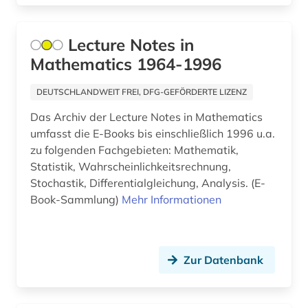
alben (1)
Lecture Notes in
albert (3)
Mathematics 1964-1996
albert (1879-1955) (1)
DEUTSCHLANDWEIT FREI, DFG-GEFÖRDERTE LIZENZ
alberto caeiro (1)
Das Archiv der Lecture Notes in Mathematics
albertus, magnus, heiliger | katholischer
umfasst die E-Books bis einschließlich 1996 u.a.
theologe; bischof; philosoph; alchemist;
zu folgenden Fachgebieten: Mathematik,
naturwissenschaftler; heiliger (1)
Statistik, Wahrscheinlichkeitsrechnung,
albrecht (4)
Stochastik, Differentialgleichung, Analysis. (E-
Book-Sammlung)
Mehr Informationen
albrecht <mainz (1)
album (1)
Zur Datenbank
aleksandr a. (1)
aleksandr n. (1)