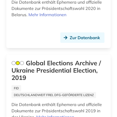
Die Datenbank enthält Ephemera und offizielle
Dokumente zur Präsidentschaftswahl 2020 in
altfinnisch (1)
Belarus.
Mehr Informationen
altfranzösisch (8)
altfäröisch (1)
Zur Datenbank
altgermanistik (5)
altgriechisch (4)
Global Elections Archive /
altgutnisch (1)
Ukraine Presidential Election,
althochdeutsch (4)
2019
altisländisch (1)
FID
altitalienisch (1)
DEUTSCHLANDWEIT FREI, DFG-GEFÖRDERTE LIZENZ
Die Datenbank enthält Ephemera und offizielle
altkanaanäisch (1)
Dokumente zur Präsidentschaftswahl 2019 in
altkarte (1)