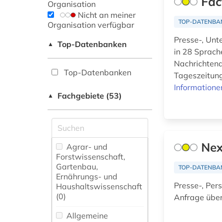
Fac
Organisation
Nicht an meiner
TOP-DATENBA
Organisation verfügbar
Presse-, Unt
Top-Datenbanken
▲
in 28 Sprach
Nachrichtena
Top-Datenbanken
Tageszeitung
Informatione
Fachgebiete (53)
▲
Nex
Agrar- und
Forstwissenschaft,
Gartenbau,
TOP-DATENBA
Ernährungs- und
Presse-, Per
Haushaltswissenschaft
(0)
Anfrage über
Allgemeine