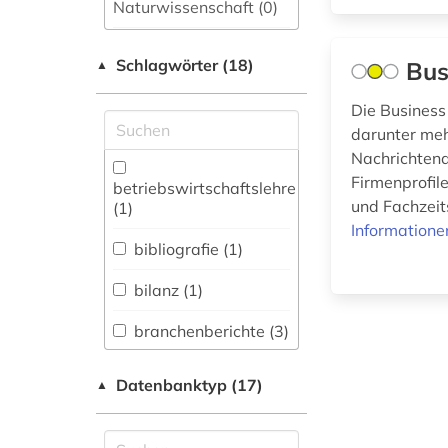
Naturwissenschaft (0)
Allgemeine und
Schlagwörter (18)
fachübergreifende
Bus
▲
Datenbanken (3)
Die Business 
Allgemeine und
darunter meh
vergleichende Sprach-
Nachrichtena
und
Firmenprofil
Literaturwissenschaft.
betriebswirtschaftslehre
Indogermanistik.
und Fachzeits
(1)
Außereuropäische
Informatione
Sprachen und
bibliografie (1)
Literaturen (0)
bilanz (1)
Anglistik.
Amerikanistik (0)
branchenberichte (3)
Archäologie (0)
earnings calls
Datenbanktyp (17)
▲
transkripte (1)
Architektur,
Bauingenieur- und
führungskraft (1)
Vermessungswesen (0)