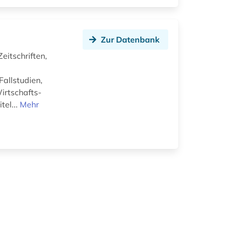
Zur Datenbank
eitschriften,
allstudien,
irtschafts-
tel...
Mehr