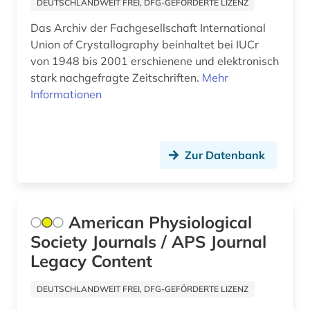
DEUTSCHLANDWEIT FREI, DFG-GEFÖRDERTE LIZENZ
benelux (1)
Das Archiv der Fachgesellschaft International
Makedonien (4)
Union of Crystallography beinhaltet bei IUCr
benin (1)
Mecklenburg-Vorpommern (1)
von 1948 bis 2001 erschienene und elektronisch
stark nachgefragte Zeitschriften.
Mehr
bergbau (3)
Mittelamerika (5)
Informationen
bergbaunachfolgelandschaft (1)
Moldawien (4)
bergwerk (1)
Montenegro (4)
Zur Datenbank
berichterstattung (1)
Niederlande (2)
berufsbildung (1)
Niedersachsen (1)
American Physiological
berufsrecht (1)
Nordrhein-Westfalen (1)
Society Journals / APS Journal
betriebsschutz (1)
Norwegen (3)
Legacy Content
betriebswirtschaft (3)
Oesterreich (7)
DEUTSCHLANDWEIT FREI, DFG-GEFÖRDERTE LIZENZ
betriebswirtschaftliche steuerlehre (1)