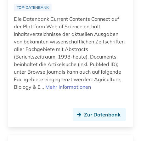
datenanalyse (1)
TOP-DATENBANK
datensammlung (2)
Die Datenbank Current Contents Connect auf
der Plattform Web of Science enthält
datenvisualisierung (1)
Inhaltsverzeichnisse der aktuellen Ausgaben
von bekannten wissenschaftlichen Zeitschriften
dekorative kunst (1)
aller Fachgebiete mit Abstracts
dendi (1)
(Berichtszeitraum: 1998-heute). Documents
beinhaltet die Artikelsuche (inkl. PubMed ID);
denkmalpflege (2)
unter Browse Journals kann auch auf folgende
Fachgebiete eingegrenzt werden: Agriculture,
design (6)
Biology & E...
Mehr Informationen
deutsch (1)
deutsche philologie (1)
Zur Datenbank
deutsches sprachgebiet (1)
deutschland (14)