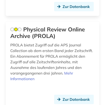
dänisch-hallesche mission in tranquebar (1)
Zur Datenbank
earnings calls transkripte (1)
einzelhandel (1)
Physical Review Online
elektrochemie (1)
Archive (PROLA)
elektronik (2)
PROLA bietet Zugriff auf die APS Journal
Collection ab dem ersten Band jeder Zeitschrift.
elektronische medien (1)
Ein Abonnement für PROLA ermöglicht den
Zugriff auf alle Zeitschrifteninhalte, mit
elektronische zeitschrift (71)
Ausnahme des laufenden Jahres und den
elektronische zeitschrift zeitschriftenaufsatz
vorangegangenen drei Jahren.
Mehr
(1)
Informationen
elektronisches buch (17)
elektronisches publizieren (2)
Zur Datenbank