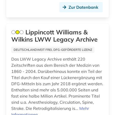
familiäre gewalt (1)
Zur Datenbank
fernerkundung (2)
fernsehen (2)
Lippincott Williams &
fertigungstechnik (1)
Wilkins LWW Legacy Archive
festkörperchemie (1)
DEUTSCHLANDWEIT FREI, DFG-GEFÖRDERTE LIZENZ
festschrift (1)
Das LWW Legacy Archive enthält 220
Zeitschriften aus dem Bereich der Medizin von
fid benelux (1)
1860 - 2004. Darüberhinaus konnte ein Teil der
fid biodiversitätsforschung (1)
Titel durch den Kauf einer Lückenergänzung mit
DFG-Mitteln bis zum Jahr 2018 ergänzt werden.
fid erziehungswissenschaft und
Enthalten sind mehr als 5.000.000 Seiten und
bildungsforschung (1)
fast eine halbe Million Artikel. Prominente Titel
sind u.a. Anesthesiology, Circulation, Spine,
fid geschichtswissenschaft (1)
Stroke. Die Retrodigitalisierung is...
Mehr
fid jüdische studien (1)
Informationen