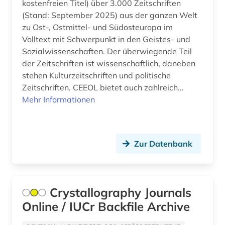
kostenfreien Titel) über 3.000 Zeitschriften
(Stand: September 2025) aus der ganzen Welt
baurecht (3)
Hessen (1)
zu Ost-, Ostmittel- und Südosteuropa im
bauschaden (1)
Volltext mit Schwerpunkt in den Geistes- und
Irland (1)
Sozialwissenschaften. Der überwiegende Teil
baustoff (2)
Israel (3)
der Zeitschriften ist wissenschaftlich, daneben
stehen Kulturzeitschriften und politische
bautechnik (3)
Italien (6)
Zeitschriften. CEEOL bietet auch zahlreich...
bauteil (1)
Mehr Informationen
Japan (2)
bauwerk (1)
Jugoslawien (4)
bauwesen (2)
Kanada (3)
Zur Datenbank
bauwirtschaft (1)
Korea (1)
beherbergungsgewerbe tourismus
Kroatien (6)
Crystallography Journals
volkswirtschaft tourismus gaststättengewerbe
hotelgewerbe kulturkontakt reisen tourismus (1)
Lettland (4)
Online / IUCr Backfile Archive
belgien (1)
Litauen (4)