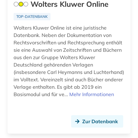
Wolters Kluwer Online
deutschland &lt;ddr, motiv&gt; (1)
TOP-DATENBANK
deutschland (ddr) (1)
Wolters Kluwer Online ist eine juristische
deutschland recht (1)
Datenbank. Neben der Dokumentation von
Rechtsvorschriften und Rechtsprechung enthält
die @linke (1)
sie eine Auswahl von Zeitschriften und Büchern
dienstrecht (1)
aus den zur Gruppe Wolters Kluwer
Deutschland gehörenden Verlagen
digital database (1)
(insbesondere Carl Heymanns und Luchterhand)
im Volltext. Vereinzelt sind auch Bücher anderer
digital object identifier (1)
Verlage enthalten. Es gibt ab 2019 ein
digitale zeitschrift (1)
Basismodul und für ve...
Mehr Informationen
digitalisierung (1)
disability studies (1)
Zur Datenbank
discovery service (1)