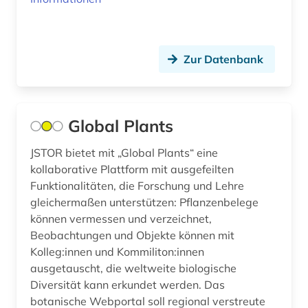
entwicklungen (1)
entwicklungspolitik (1)
Zur Datenbank
enzyklopädie (1)
erbrecht (1)
erde (1)
Global Plants
erdwissenschaften (1)
JSTOR bietet mit „Global Plants“ eine
kollaborative Plattform mit ausgefeilten
erneuerbare energien (2)
Funktionalitäten, die Forschung und Lehre
ertragsteuerrecht (1)
gleichermaßen unterstützen: Pflanzenbelege
können vermessen und verzeichnet,
erziehung (6)
Beobachtungen und Objekte können mit
Kolleg:innen und Kommiliton:innen
erziehungsiwssenschaft (1)
ausgetauscht, die weltweite biologische
Diversität kann erkundet werden. Das
erziehungswissenschaft (1)
botanische Webportal soll regional verstreute