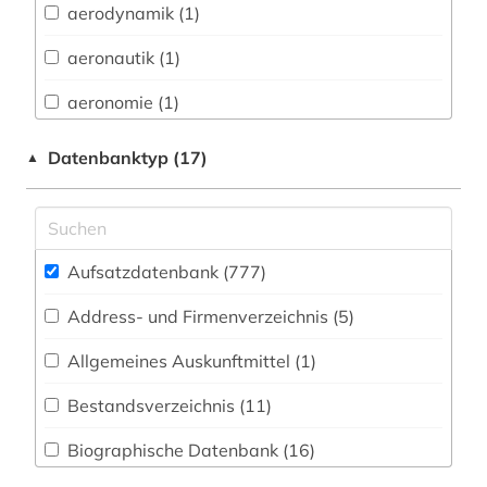
Architektur, Bauingenieur- und
aerodynamik (1)
Vermessungswesen (50)
aeronautik (1)
Biologie, Biotechnologie (109)
aeronomie (1)
Buch- und Bibliothekswesen,
Informationswissenschaft (24)
afrika (4)
Datenbanktyp (17)
▲
Chemie und Pharmazie (73)
agrarrecht (1)
Elektrotechnik, Elektronik, Nachrichtentechnik
agrarwissenschaft (2)
(33)
Aufsatzdatenbank (777
)
agrarwissenschaften (1)
Energietechnik (40)
Address- und Firmenverzeichnis (5
)
alexander von humboldt (1)
Ethnologie (41)
Allgemeines Auskunftmittel (1
)
allgemeine medizinische datenbank (1)
Geographie (51)
Bestandsverzeichnis (11
)
alte geschichte (1)
Geowissenschaften (52)
Biographische Datenbank (16
)
altenpflege (2)
Germanistik. Niederlandistik. Skandinavistik