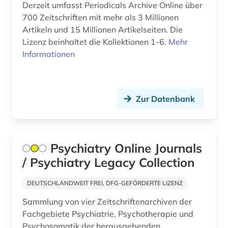
bodenkunde (2)
Derzeit umfasst Periodicals Archive Online über
700 Zeitschriften mit mehr als 3 Millionen
botanik (8)
Artikeln und 15 Millionen Artikelseiten. Die
Lizenz beinhaltet die Kollektionen 1-6.
Mehr
branchenberichte (2)
Informationen
brandenburg (1)
brauereiwesen (1)
Zur Datenbank
bremen (1)
brief (2)
Psychiatry Online Journals
british library (1)
/ Psychiatry Legacy Collection
buchführung (2)
DEUTSCHLANDWEIT FREI, DFG-GEFÖRDERTE LIZENZ
buddhismus (1)
Sammlung von vier Zeitschriftenarchiven der
building information modeling (1)
Fachgebiete Psychiatrie, Psychotherapie und
Psychosomatik der herausgebenden