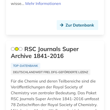
essay (1)
wisse...
Mehr Informationen
estland (4)
estnisch (1)
Zur Datenbank
eth zürich (1)
ethnologie (2)
RSC Journals Super
eu recht (1)
Archive 1841-2016
europa (4)
TOP-DATENBANK
europarecht (3)
DEUTSCHLANDWEIT FREI, DFG-GEFÖRDERTE LIZENZ
Für die Chemie und deren Teilbereiche sind die
europäische union (2)
Veröffentlichungen der Royal Society of
evaluation (1)
Chemistry von zentraler Bedeutung. Das Paket
RSC Journals Super Archive 1841-2016 umfasst
evangelische theologie (1)
78 Zeitschriften der Royal Society of Chemistry.