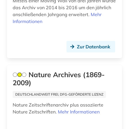
Mittels einer Moving Wall von drei Jahren wurde
evangelischer pressedienst (1)
das Archiv von 2014 bis 2016 um den jährlich
anschließenden Jahrgang erweitert.
Mehr
evidenz (1)
Informationen
evolutionsökologie mariner fische (1)
exil (1)
Zur Datenbank
f&amp;e (1)
fachdidaktik (6)
Nature Archives (1869-
fachinformation (1)
2009)
fallstudie (1)
DEUTSCHLANDWEIT FREI, DFG-GEFÖRDERTE LIZENZ
familie (1)
Nature Zeitschriftenarchiv plus assoziierte
familienrecht (1)
Nature Zeitschriften.
Mehr Informationen
familiensoziologie (2)