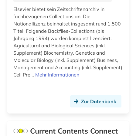
china (8)
Elsevier bietet sein Zeitschriftenarchiv in
christentum (1)
fachbezogenen Collections an. Die
Nationallizenz beinhaltet insgesamt rund 1.500
computerwissenschaft (1)
Titel. Folgende Backfiles-Collections (bis
Jahrgang 1994) wurden komplett lizenziert:
containerschiff (1)
Agricultural and Biological Sciences (inkl.
Supplement) Biochemistry, Genetics and
corona (3)
Molecular Biology (inkl. Supplement) Business,
corporate social responsibility (1)
Management and Accounting (inkl. Supplement)
Cell Pre...
Mehr Informationen
cytologie (1)
côte divoire (1)
Zur Datenbank
dante alighieri (1)
data mining (1)
daten (1)
Current Contents Connect