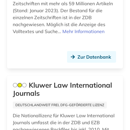
forschungsprojekt (1)
Zeitschriften mit mehr als 59 Millionen Artikeln
(Stand: Januar 2023). Der Bestand für die
forschungsstrategie (1)
einzelnen Zeitschriften ist in der ZDB
forschungstrends (1)
nachgewiesen. Möglich ist die Anzeige des
Volltextes und Suche...
Mehr Informationen
forstwirtschaft (1)
fossilien (1)
Zur Datenbank
foto (1)
fotografie (1)
frankreich (10)
Kluwer Law International
Journals
französisch (1)
DEUTSCHLANDWEIT FREI, DFG-GEFÖRDERTE LIZENZ
frau (1)
Die Nationallizenz für Kluwer Law International
frauenbild (1)
Journals umfasst die in der ZDB und EZB
nachgewiesenen Backfiles bis inkl. 2010. Mit