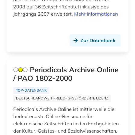
biochemie (1)
Suedosteuropa (7)
2008 auf 36 Zeitschriftentitel inklusive des
biografie (5)
Jahrgangs 2007 erweitert.
Mehr Informationen
Thueringen (1)
biographie (1)
Tschechische Republik (5)
bioinformatik (1)
Tuerkei (3)
Zur Datenbank
biologie (28)
USA (7)
biologische ozeanographie (1)
Ukraine (4)
Periodicals Archive Online
biomedizin (1)
/ PAO 1802-2000
Ungarn (6)
biomedizinische technik (1)
Zypern (1)
TOP-DATENBANK
DEUTSCHLANDWEIT FREI, DFG-GEFÖRDERTE LIZENZ
bioshäre (1)
Periodicals Archive Online ist mittlerweile die
biotechnologie (2)
bedeutendste Online-Ressource für
elektronische Zeitschriften in den Fachgebieten
biowissenschaften (10)
der Kultur, Geistes- und Sozialwissenschaften.