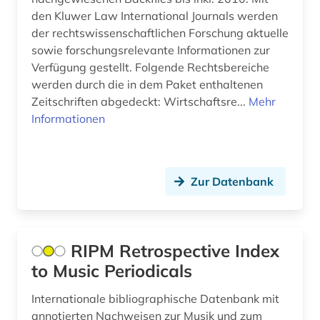
frauenforschung (1)
den Kluwer Law International Journals werden
frauenrecht (1)
der rechtswissenschaftlichen Forschung aktuelle
sowie forschungsrelevante Informationen zur
freie plattform (1)
Verfügung gestellt. Folgende Rechtsbereiche
werden durch die in dem Paket enthaltenen
freie wohlfahrtspflege (2)
Zeitschriften abgedeckt: Wirtschaftsre...
Mehr
Informationen
friedensforschung (1)
friedenswissenschaft (1)
fundstellenverzeichnis (1)
Zur Datenbank
fusion (1)
fusionstechnologie (1)
RIPM Retrospective Index
führungskraft (1)
to Music Periodicals
fürsorge (2)
Internationale bibliographische Datenbank mit
annotierten Nachweisen zur Musik und zum