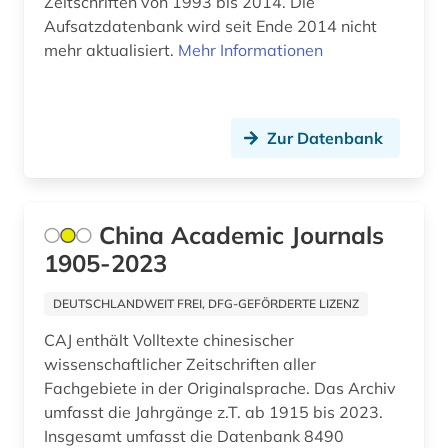
Zeitschriften von 1993 bis 2014. Die
Aufsatzdatenbank wird seit Ende 2014 nicht
fischerei (1)
mehr aktualisiert.
Mehr Informationen
fischereiwirtschaft (1)
flora (2)
Zur Datenbank
flugtechnik (1)
fluidik (1)
China Academic Journals
formulare (1)
1905-2023
forschung (9)
DEUTSCHLANDWEIT FREI, DFG-GEFÖRDERTE LIZENZ
forschung / außeruniversitäre forschung (1)
CAJ enthält Volltexte chinesischer
wissenschaftlicher Zeitschriften aller
forschungsdaten (2)
Fachgebiete in der Originalsprache. Das Archiv
forschungsergebnis (1)
umfasst die Jahrgänge z.T. ab 1915 bis 2023.
Insgesamt umfasst die Datenbank 8490