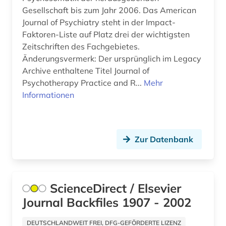
burkina faso (1)
Gesellschaft bis zum Jahr 2006. Das American
Journal of Psychiatry steht in der Impact-
byzantinistik (1)
Faktoren-Liste auf Platz drei der wichtigsten
bühnentechnik (1)
Zeitschriften des Fachgebietes.
Änderungsvermerk: Der ursprünglich im Legacy
bürgerliches recht (1)
Archive enthaltene Titel Journal of
Psychotherapy Practice and R...
Mehr
bürokommunikation (1)
Informationen
cad (1)
caritas (2)
Zur Datenbank
chemie (68)
chemische ozeanographie (1)
ScienceDirect / Elsevier
chemische reaktion (1)
Journal Backfiles 1907 - 2002
chemische verbindungen (1)
DEUTSCHLANDWEIT FREI, DFG-GEFÖRDERTE LIZENZ