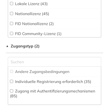
Kommunikationsdesign (54)
Lokale Lizenz (43)
angewandte wissenschaften (1)
Zeitungs-, Zeitschriftenbibliographie (24
)
Medizin (120)
Nationallizenz (45)
anglistik (3)
Militärwissenschaft (1)
FID Nationallizenz (2)
anorganische chemie (1)
Musikwissenschaft (37)
FID Community-Lizenz (1)
antarktika (1)
Natur- und Umweltschutz (29)
antarktis (3)
Zugangstyp (2)
▲
Pädagogik (60)
anthropologie (5)
Philosophie (44)
aquakultur (1)
Physik (78)
Andere Zugangsbedingungen
arabisch (2)
Politologie (70)
Individuelle Registrierung erforderlich (35)
arbeitnehmerschutz <gesundheitsschutz> (1)
Psychologie (57)
Zugang mit Authentifizierungsmechanismen
arbeitsmedizin (2)
(85)
Rechtswissenschaft (81)
arbeitsrecht (4)