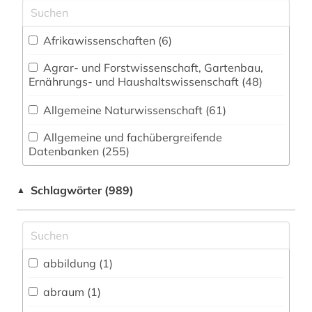
Afrikawissenschaften (6)
Agrar- und Forstwissenschaft, Gartenbau,
Ernährungs- und Haushaltswissenschaft (48)
Allgemeine Naturwissenschaft (61)
Allgemeine und fachübergreifende
Datenbanken (255)
Allgemeine und vergleichende Sprach- und
Schlagwörter (989)
▲
Literaturwissenschaft. Indogermanistik.
Außereuropäische Sprachen und Literaturen (58)
Anglistik. Amerikanistik (51)
abbildung (1)
Arabistik / Islamwissenschaft (1)
abraum (1)
Archäologie (29)