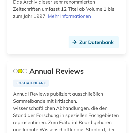
Osmanisches Reich (1)
Das Archiv dieser sehr renommierten
Zeitschriften umfasst 12 Titel ab Volume 1 bis
betriebswirtschaftslehre (6)
Ostasien (1)
zum Jahr 1997.
Mehr Informationen
bevölkerung (1)
Osteuropa (10)
bhutan (1)
Ostmitteleuropa (6)
Zur Datenbank
bibel. deuteronomium (1)
Palaestina (1)
bibelwissenschaft (1)
Polen (8)
Annual Reviews
bibliografie (95)
Portugal (2)
TOP-DATENBANK
bibliografie 1896-1944 (1)
Rheinland-Pfalz (1)
Annual Reviews publiziert ausschließlich
bibliografin (1)
Roemisches Reich (1)
Sammelbände mit kritischen,
wissenschaftlichen Abhandlungen, die den
bibliographie (51)
Rumänien (3)
Stand der Forschung in speziellen Fachgebieten
bibliometrie (3)
repräsentieren. Zum Editorial Board gehören
Russland, Sowjetunion (13)
anerkannte Wissenschaftler aus Stanford, der
bibliothek (1)