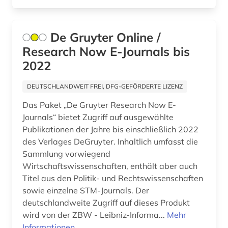
elektrooptik (1)
elektrotechnik (6)
De Gruyter Online /
empirische kulturwissenschaft (1)
Research Now E-Journals bis
2022
energiebewusstes bauen (1)
energieeffizienz (1)
DEUTSCHLANDWEIT FREI, DFG-GEFÖRDERTE LIZENZ
Das Paket „De Gruyter Research Now E-
energieerzeugung (1)
Journals“ bietet Zugriff auf ausgewählte
energiemanagement (1)
Publikationen der Jahre bis einschließlich 2022
des Verlages DeGruyter. Inhaltlich umfasst die
energiewirtschaft (1)
Sammlung vorwiegend
Wirtschaftswissenschaften, enthält aber auch
englisch (2)
Titel aus den Politik- und Rechtswissenschaften
entomologie (1)
sowie einzelne STM-Journals. Der
deutschlandweite Zugriff auf dieses Produkt
entwicklung (1)
wird von der ZBW - Leibniz-Informa...
Mehr
Informationen