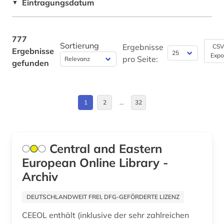
Eintragungsdatum
▼
balkanromanistik (1)
Byzantinisches Reich (1)
baltikum (1)
China (7)
777
Sortierung
Ergebnisse
CSV
Ergebnisse
baltistik (1)
Expo
Daenemark (2)
pro Seite:
gefunden
bangladesch (1)
Deutschland (36)
bankwesen (1)
Deutschland (DDR) (4)
1
2
…
32
barock (1)
Estland (6)
bauen im bestand (1)
Europa (9)
Central and Eastern
bauforschung (2)
European Online Library -
Finnland (1)
Archiv
bauingenieurwesen (3)
Frankreich (12)
DEUTSCHLANDWEIT FREI, DFG-GEFÖRDERTE LIZENZ
baukonstruktion (1)
GUS (5)
CEEOL enthält (inklusive der sehr zahlreichen
bauphysik (1)
Großbritannien (7)