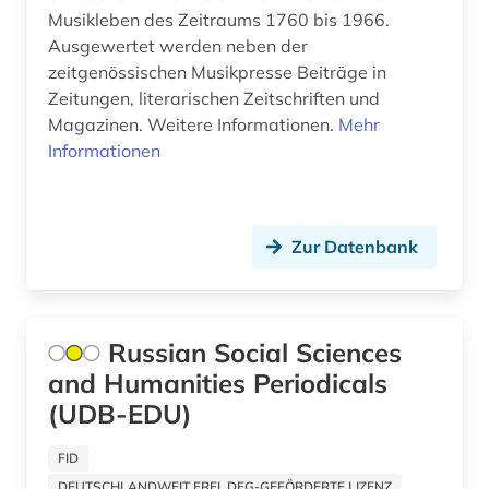
galloromanistik (3)
Musikleben des Zeitraums 1760 bis 1966.
Ausgewertet werden neben der
garten (1)
zeitgenössischen Musikpresse Beiträge in
gartenbau (2)
Zeitungen, literarischen Zeitschriften und
Magazinen. Weitere Informationen.
Mehr
gartenbaukunst (1)
Informationen
gartenkultur (1)
gartenkunst (1)
Zur Datenbank
gebrauchsmuster (1)
gebäude (1)
Russian Social Sciences
gebäudeanalyse (1)
and Humanities Periodicals
(UDB-EDU)
gebäudekunde (1)
gebäudelehre (1)
FID
DEUTSCHLANDWEIT FREI, DFG-GEFÖRDERTE LIZENZ