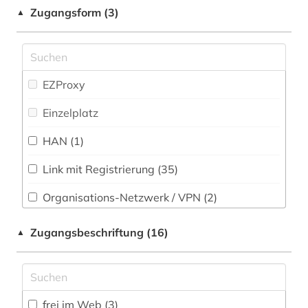
Romanistik (51)
Zugangsform (3)
▲
arbeitssicherheit (2)
Slavistik (35)
architektur (19)
Soziologie (96)
architekturgeschichte (1)
EZProxy
Sport (15)
archiv (1)
Einzelplatz
Technik (63)
archival documents (1)
HAN (1)
Theologie und Religionswissenschaften (50)
archäologie (6)
Link mit Registrierung (35)
Werkstoffwissenschaften und
arktis (5)
Fertigungstechnik (47)
Organisations-Netzwerk / VPN (2)
arten von lebensräumen (1)
Wirtschaftswissenschaften (115)
Shibboleth
Zugangsbeschriftung (16)
▲
Wissenschaftskunde, Forschung, Hochschul-,
artenschutz (1)
Museumswesen (18)
Zugriff vor Ort
artikel (1)
artikelsuche (3)
frei im Web (3)