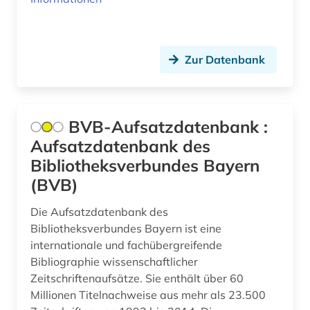
fid musikwissenschaft (2)
fid nordeuropa (4)
Zur Datenbank
fid ost-, ostmittel- und südosteuropa (1)
fid slawistik (1)
BVB-Aufsatzdatenbank :
film (4)
Aufsatzdatenbank des
Bibliotheksverbundes Bayern
filmwissenschaft (1)
(BVB)
finanzwesen (1)
Die Aufsatzdatenbank des
finanzwissenschaft (1)
Bibliotheksverbundes Bayern ist eine
internationale und fachübergreifende
finnland (1)
Bibliographie wissenschaftlicher
Zeitschriftenaufsätze. Sie enthält über 60
firmen (1)
Millionen Titelnachweise aus mehr als 23.500
firmenbuch (1)