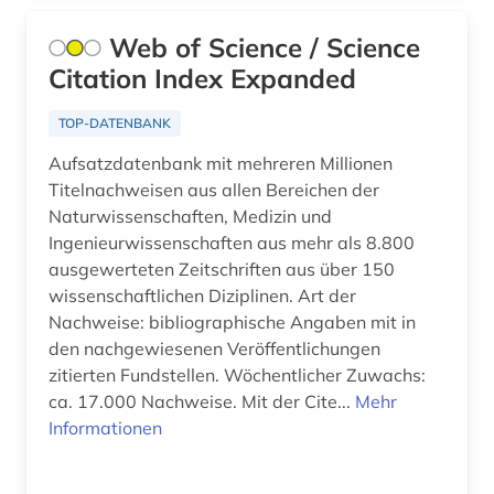
dissertation (4)
Web of Science / Science
document supply centre (1)
Citation Index Expanded
doi (1)
TOP-DATENBANK
dokumentenserver (5)
Aufsatzdatenbank mit mehreren Millionen
Titelnachweisen aus allen Bereichen der
dokumentlieferung (1)
Naturwissenschaften, Medizin und
Ingenieurwissenschaften aus mehr als 8.800
drehflügelflugzeug (1)
ausgewerteten Zeitschriften aus über 150
drittes reich (1)
wissenschaftlichen Diziplinen. Art der
Nachweise: bibliographische Angaben mit in
drogenmissbrauch (1)
den nachgewiesenen Veröffentlichungen
zitierten Fundstellen. Wöchentlicher Zuwachs:
druckindustrie (1)
ca. 17.000 Nachweise. Mit der Cite...
Mehr
Informationen
dynamik des ozeanbodens (1)
dänemark (2)