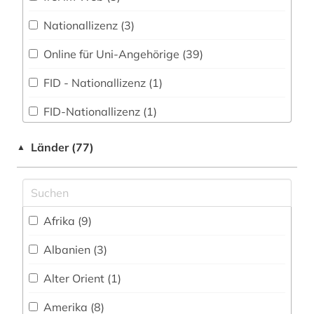
asien (3)
Nationallizenz (3)
astrobiologie (1)
Online für Uni-Angehörige (39)
astronautik (1)
FID - Nationallizenz (1)
astronomie (5)
FID-Nationallizenz (1)
astrophysik (3)
frei verfügbar (169)
Länder (77)
▲
asyl (1)
Nationallizenz (2)
atomphysik (1)
Nationallizenz (40)
audio recordings (1)
Afrika (9)
Nationallizenz-Login für registrierte
Einzelpersonen (1)
audiovisuelle medien (1)
Albanien (3)
Nationallizenz-Login für registrierte
aufklärung (1)
Alter Orient (1)
Einzelpersonen (30)
aufsatz (4)
Amerika (8)