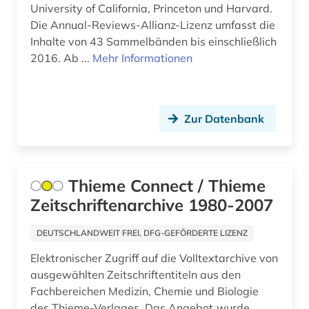
Sachsen (2)
University of California, Princeton und Harvard.
Die Annual-Reviews-Allianz-Lizenz umfasst die
bibliothekswesen (3)
Sachsen-Anhalt (1)
Inhalte von 43 Sammelbänden bis einschließlich
bibliothekswissenschaft (1)
2016. Ab ...
Mehr Informationen
Schleswig-Holstein (1)
bilanz (3)
Schweiz (4)
bilanzrecht (2)
Serbien (6)
Zur Datenbank
bildgebendes verfahren (1)
Skandinavien (2)
bildung (4)
Slowakei (6)
Thieme Connect / Thieme
bildungspolitik (1)
Zeitschriftenarchive 1980-2007
Slowenien (4)
bildungswesen (1)
Spanien (7)
DEUTSCHLANDWEIT FREI, DFG-GEFÖRDERTE LIZENZ
bildverarbeitung (1)
Elektronischer Zugriff auf die Volltextarchive von
Suedamerika (7)
ausgewählten Zeitschriftentiteln aus den
bio- und geophysik (1)
Suedostasien (4)
Fachbereichen Medizin, Chemie und Biologie
des Thieme-Verlages. Das Angebot wurde