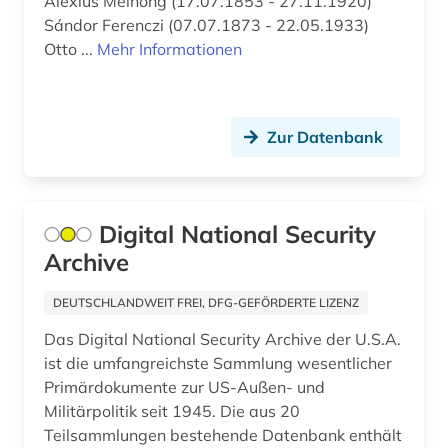
Alexius Meinong (17.07.1853 - 27.11.1920)
geschichte 1500-1800 (1)
Sándor Ferenczi (07.07.1873 - 22.05.1933)
Otto ...
Mehr Informationen
geschichte 1500-1850 (1)
geschichte 1500-1970 (1)
Zur Datenbank
geschichte 1500-2000 (1)
geschichte 1521-1618 (1)
geschichte 1550-1630 (1)
Digital National Security
Archive
geschichte 1554 – 2007 (1)
DEUTSCHLANDWEIT FREI, DFG-GEFÖRDERTE LIZENZ
geschichte 1570-1732 (1)
Das Digital National Security Archive der U.S.A.
geschichte 1600-1995 (1)
ist die umfangreichste Sammlung wesentlicher
Primärdokumente zur US-Außen- und
geschichte 1654-1954 (2)
Militärpolitik seit 1945. Die aus 20
geschichte 1692-1998 (1)
Teilsammlungen bestehende Datenbank enthält