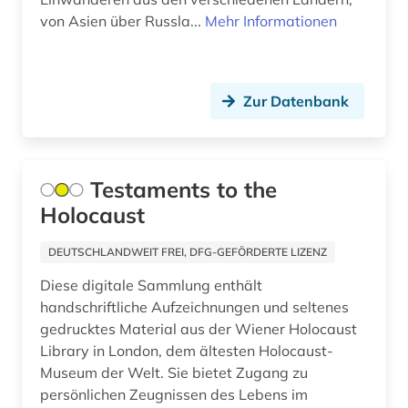
christliche literatur (5)
von Asien über Russla...
Mehr Informationen
church missionary society <london> (1)
churchill, winston (1)
Zur Datenbank
cia (1)
commonwealth (1)
Testaments to the
company london (1)
Holocaust
constance-marie de *1767-1845* (1)
DEUTSCHLANDWEIT FREI, DFG-GEFÖRDERTE LIZENZ
dante (2)
Diese digitale Sammlung enthält
handschriftliche Aufzeichnungen und seltenes
dante <alighieri> (1)
gedrucktes Material aus der Wiener Holocaust
Library in London, dem ältesten Holocaust-
datenanalyse (1)
Museum der Welt. Sie bietet Zugang zu
datenauswertung (1)
persönlichen Zeugnissen des Lebens im