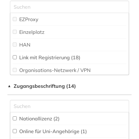
Romanistik (27)
antike (9)
Slavistik (6)
EZProxy
antike religionen (1)
Soziologie (17)
Einzelplatz
antisemitismus (1)
Sport (1)
HAN
apartheid (2)
Technik (6)
Link mit Registrierung (18)
apologetik (1)
Theologie und Religionswissenschaften (59)
Organisations-Netzwerk / VPN
aquarell (1)
Werkstoffwissenschaften und
Shibboleth
Fertigungstechnik (2)
Zugangsbeschriftung (14)
▲
arabisch (1)
Zugriff vor Ort
Wirtschaftswissenschaften (4)
arabische literatur (1)
Wissenschaftskunde, Forschung, Hochschul-,
arabische philosophie (1)
Museumswesen (5)
Nationallizenz (2)
arbeiterin (1)
Online für Uni-Angehörige (1)
arbeiterklasse (1)