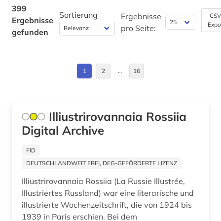
ausländisches kulturgut (1)
Europa (17)
399
Sortierung
Ergebnisse
CSV
Ergebnisse
australien (1)
Expo
Finnland (1)
pro Seite:
gefunden
auswanderung (2)
Frankreich (17)
autobiografie (1)
Griechenland (Altertum) (7)
1
2
…
16
autobiografische literatur (2)
Großbritannien (16)
außenministerium (1)
Hamburg (1)
Illiustrirovannaia Rossiia
außenpolitik (6)
Digital Archive
Island (1)
außenwirtschaftsrecht (1)
Israel (3)
FID
avantgarde (1)
DEUTSCHLANDWEIT FREI, DFG-GEFÖRDERTE LIZENZ
Italien (9)
Illiustrirovannaia Rossiia (La Russie Illustrée,
avestisch (1)
Japan (1)
Illustriertes Russland) war eine literarische und
bach (2)
illustrierte Wochenzeitschrift, die von 1924 bis
Kanada (1)
1939 in Paris erschien. Bei dem