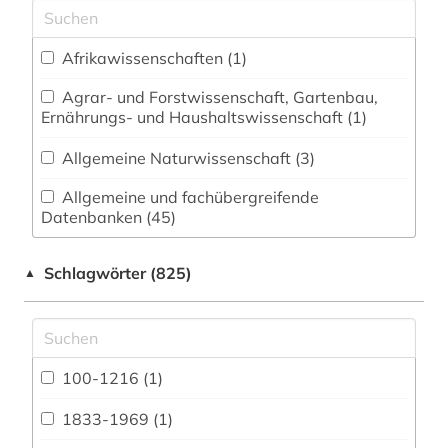
Afrikawissenschaften (1)
Agrar- und Forstwissenschaft, Gartenbau,
Ernährungs- und Haushaltswissenschaft (1)
Allgemeine Naturwissenschaft (3)
Allgemeine und fachübergreifende
Datenbanken (45)
Allgemeine und vergleichende Sprach- und
Schlagwörter (825)
▲
Literaturwissenschaft. Indogermanistik.
Außereuropäische Sprachen und Literaturen (14)
Anglistik. Amerikanistik (13)
100-1216 (1)
Arabistik / Islamwissenschaft (1)
1833-1969 (1)
Archäologie (22)