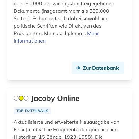
über 50.000 der wichtigsten freigegebenen
geschichte 1700-1900 (2)
Dokumente (insgesamt mehr als 380.000
Seiten). Es handelt sich dabei sowohl um
geschichte 1732-1754 (1)
politische Schriften wie Direktiven des
geschichte 1740-1945 (1)
Präsidenten, Memos, diploma...
Mehr
Informationen
geschichte 1747-1896 (1)
geschichte 1751-1772 (1)
Zur Datenbank
geschichte 1789-1960 (1)
geschichte 1792-1918 (1)
Jacoby Online
geschichte 1797-1947 (1)
geschichte 1818-1889 (1)
TOP-DATENBANK
Aktualisierte und erweiterte Neuausgabe von
geschichte 1832-1901 (1)
Felix Jacoby: Die Fragmente der griechischen
geschichte 1834-1838 (1)
Historiker (15 Bände, 1923-1958). Die