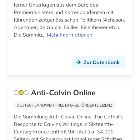
deutschland (gebiet unter alliierter besatzung,
ferner Unterlagen aus dem Büro des
sowjetische zone) (1)
Premierministers und Korrespondenzen mit
führenden zeitgenössischen Politikern (Acheson,
deutschland <bundesrepublik> (1)
Adenauer, de Gaulle, Dulles, Eisenhower etc.).
deutschland. bundesrat (1)
Die Sammlu...
Mehr Informationen
deutschland. deutscher bundestag (1)
digha-nikaya (1)
Zur Datenbank
digitale edition (1)
digitalisat (3)
Anti-Calvin Online
digitalisierung (6)
DEUTSCHLANDWEIT FREI, DFG-GEFÖRDERTE LIZENZ
diplomatie (1)
Die Sammlung Anti-Calvin Online: The Catholic
divina commedia (3)
Response to Calvins Writings in Sixteenth-
Century France enthält 94 Titel (ca. 34.000
dogmatik (1)
Seiten) mit Schwerpunkt katholischer Schriften