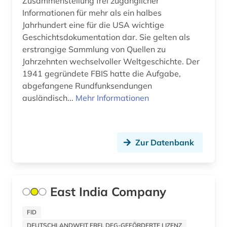
Zusammenstellung frei zugänglicher
Informationen für mehr als ein halbes
fahrrad (1)
Jahrhundert eine für die USA wichtige
Geschichtsdokumentation dar. Sie gelten als
faksimile (2)
erstrangige Sammlung von Quellen zu
familie (1)
Jahrzehnten wechselvoller Weltgeschichte. Der
1941 gegründete FBIS hatte die Aufgabe,
familienrecht (1)
abgefangene Rundfunksendungen
ausländisch...
Mehr Informationen
feldpost (1)
feminismus (4)
Zur Datenbank
ferdinand gregorovius (1)
fernsehsendung (1)
fid altertumswissenschaften - propylaeum (1)
East India Company
fid anglo-american culture (1)
FID
DEUTSCHLANDWEIT FREI, DFG-GEFÖRDERTE LIZENZ