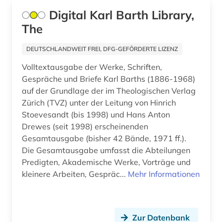
fränkisches reich (3)
Digital Karl Barth Library,
frömmigkeit (1)
The
frühes christentum (1)
DEUTSCHLANDWEIT FREI, DFG-GEFÖRDERTE LIZENZ
funde (1)
Volltextausgabe der Werke, Schriften,
Gespräche und Briefe Karl Barths (1886-1968)
gabriel (1)
auf der Grundlage der im Theologischen Verlag
Zürich (TVZ) unter der Leitung von Hinrich
galloromanistik (6)
Stoevesandt (bis 1998) und Hans Anton
Drewes (seit 1998) erscheinenden
garcía márquez (1)
Gesamtausgabe (bisher 42 Bände, 1971 ff.).
gebäude (1)
Die Gesamtausgabe umfasst die Abteilungen
Predigten, Akademische Werke, Vorträge und
gedächtnis (2)
kleinere Arbeiten, Gespräc...
Mehr Informationen
gefühl (1)
geheimdienst (3)
Zur Datenbank