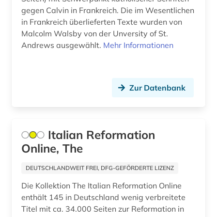
gegen Calvin in Frankreich. Die im Wesentlichen
dohna (familie) (1)
in Frankreich überlieferten Texte wurden von
dokument (1)
Malcolm Walsby von der Unversity of St.
Andrews ausgewählt.
Mehr Informationen
dominikaner (1)
dreyfus-affäre (1)
Zur Datenbank
drittes reich (1)
druck (1)
druckgraphik (1)
Italian Reformation
Online, The
dvd-rom (1)
DEUTSCHLANDWEIT FREI, DFG-GEFÖRDERTE LIZENZ
dänemark (4)
Die Kollektion The Italian Reformation Online
dī (1)
enthält 145 in Deutschland wenig verbreitete
Titel mit ca. 34.000 Seiten zur Reformation in
edition (1)