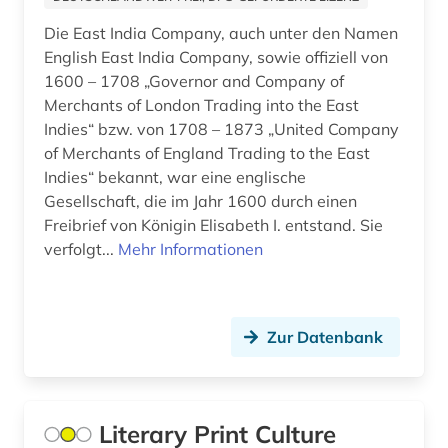
fid asien (2)
Die East India Company, auch unter den Namen
fid geschichtswissenschaft (4)
English East India Company, sowie offiziell von
1600 – 1708 „Governor and Company of
fid jüdische studien (1)
Merchants of London Trading into the East
fid nahost-, nordafrika- und islamstudien (1)
Indies“ bzw. von 1708 – 1873 „United Company
of Merchants of England Trading to the East
fid ost-, ostmittel- und südosteuropa (2)
Indies“ bekannt, war eine englische
Gesellschaft, die im Jahr 1600 durch einen
fid religionswissenschaft (1)
Freibrief von Königin Elisabeth I. entstand. Sie
film (1)
verfolgt...
Mehr Informationen
filmarchiv (1)
finanzpolitik (1)
Zur Datenbank
finck von finckenstein (familie) (1)
finnland (1)
Literary Print Culture