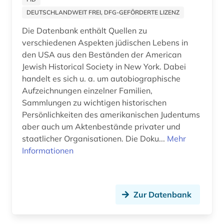
bildsammlung (1)
Spanien (2)
DEUTSCHLANDWEIT FREI, DFG-GEFÖRDERTE LIZENZ
bildungswesen (1)
Die Datenbank enthält Quellen zu
Suedamerika (3)
verschiedenen Aspekten jüdischen Lebens in
biologie (1)
Suedasien (2)
den USA aus den Beständen der American
Jewish Historical Society in New York. Dabei
bonaparte (familie) (1)
Suedostasien (2)
handelt es sich u. a. um autobiographische
bosnien und herzegowina (1)
Aufzeichnungen einzelner Familien,
Suedosteuropa (2)
Sammlungen zu wichtigen historischen
brandenburg (1)
Thueringen (1)
Persönlichkeiten des amerikanischen Judentums
aber auch um Aktenbestände privater und
brasilien (1)
Tschechische Republik (3)
staatlicher Organisationen. Die Doku...
Mehr
bremen (2)
Informationen
Tuerkei (1)
brief (1)
USA (13)
briefsammlung (6)
Zur Datenbank
Ukraine (2)
briefwechsel (2)
Ungarn (1)