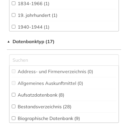
Architektur, Bauingenieur- und
1834-1966 (1)
Vermessungswesen (8)
19. jahrhundert (1)
Biologie, Biotechnologie (4)
1940-1944 (1)
Buch- und Bibliothekswesen,
Informationswissenschaft (13)
1948-1980 (1)
Datenbanktyp (17)
▲
Chemie und Pharmazie (4)
1948-1992 (1)
Elektrotechnik, Elektronik, Nachrichtentechnik
1963-1965 (2)
(3)
Address- und Firmenverzeichnis (0
)
abgeordnetenhaus (1)
Energietechnik (2)
Allgemeines Auskunftmittel (0
)
abgeordneter (1)
Ethnologie (9)
Aufsatzdatenbank (8
)
adel (1)
Geographie (10)
Bestandsverzeichnis (28
)
afghanistan (1)
Geowissenschaften (2)
Biographische Datenbank (9
)
afrika (4)
Germanistik. Niederlandistik. Skandinavistik