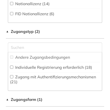
Kommunikationsdesign (16)
Nationallizenz (14)
Zeitungs-, Zeitschriftenbibliographie (0
)
altes buch (1)
Medizin (2)
FID Nationallizenz (6)
altes testament (1)
Militärwissenschaft (1)
altokzitanisch (1)
Musikwissenschaft (13)
Zugangstyp (2)
▲
amerika (1)
Natur- und Umweltschutz (1)
amtliche publikation (1)
Pädagogik (3)
Andere Zugangsbedingungen
amtsdrucksache (9)
Philosophie (22)
Individuelle Registrierung erforderlich (18)
anarchosyndikalismus (1)
Physik (5)
Zugang mit Authentifizierungsmechanismen
anglikanische kirche der provinz uganda (1)
Politologie (70)
(21)
anglistik (1)
Psychologie (2)
anschrift (1)
Zugangsform (1)
▲
Rechtswissenschaft (58)
anthologie (7)