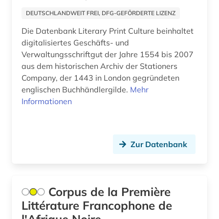
flucht (1)
DEUTSCHLANDWEIT FREI, DFG-GEFÖRDERTE LIZENZ
flugschrift (4)
Die Datenbank Literary Print Culture beinhaltet
forschung (1)
digitalisiertes Geschäfts- und
Verwaltungsschriftgut der Jahre 1554 bis 2007
fortifikation (1)
aus dem historischen Archiv der Stationers
Company, der 1443 in London gegründeten
fotografie (2)
englischen Buchhändlergilde.
Mehr
Informationen
fotographie (1)
fragment (4)
frankreich (16)
Zur Datenbank
französisch (5)
französische revolution (1)
Corpus de la Première
frau (1)
Littérature Francophone de