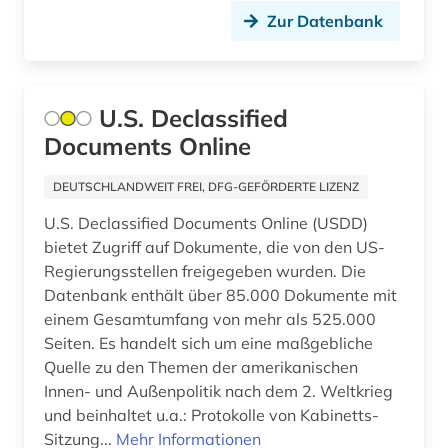
geschichte &lt;1540-1650&gt; (1)
Zur Datenbank
geschichte &lt;1560-1599&gt; (1)
geschichte &lt;1599-1947&gt; (1)
U.S. Declassified
geschichte &lt;1688-2004&gt; (1)
Documents Online
geschichte &lt;1957-1963&gt; (1)
DEUTSCHLANDWEIT FREI, DFG-GEFÖRDERTE LIZENZ
geschichte 1000-1800 (1)
U.S. Declassified Documents Online (USDD)
bietet Zugriff auf Dokumente, die von den US-
geschichte 1073-1085 (1)
Regierungsstellen freigegeben wurden. Die
Datenbank enthält über 85.000 Dokumente mit
geschichte 1200-1945 (1)
einem Gesamtumfang von mehr als 525.000
Seiten. Es handelt sich um eine maßgebliche
geschichte 1200-2000 (1)
Quelle zu den Themen der amerikanischen
geschichte 1232-2001 (1)
Innen- und Außenpolitik nach dem 2. Weltkrieg
und beinhaltet u.a.: Protokolle von Kabinetts-
geschichte 1272-1509 (1)
Sitzung...
Mehr Informationen