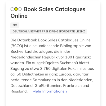
britisch-indien (1)
Zypern (1)
Book Sales Catalogues
brockhaus (1)
Online
buch (1)
FID
DEUTSCHLANDWEIT FREI, DFG-GEFÖRDERTE LIZENZ
buchauktion (1)
Die Datenbank Book Sales Catalogues Online
buchdruck (1)
(BSCO) ist eine umfassende Bibliographie von
Buchverkaufskatalogen, die in der
buchwissenschaft (1)
Niederländischen Republik vor 1801 gedruckt
buddha (1)
wurden. Ein ausgeklügeltes Suchmenü bietet
Zugang zu etwa 3.750 digitalen Faksimiles aus
buddhismus (1)
ca. 50 Bibliotheken in ganz Europa, darunter
bedeutende Sammlungen in den Niederlanden,
bundeskanzleramt (1)
Deutschland, Großbritannien, Frankreich und
Russland. ...
Mehr Informationen
bundestag (1)
bundesversammlung (1)