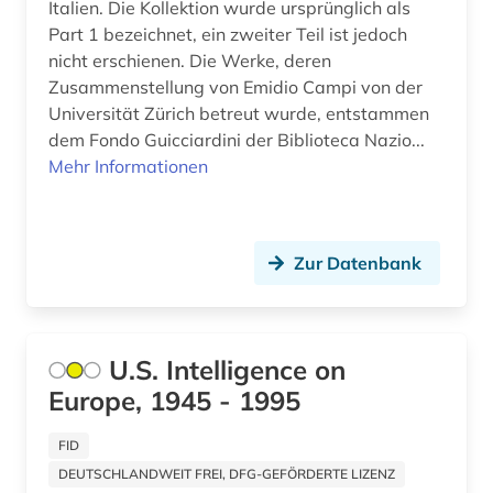
Italien. Die Kollektion wurde ursprünglich als
eichstätt (1)
Part 1 bezeichnet, ein zweiter Teil ist jedoch
nicht erschienen. Die Werke, deren
einstein (1)
Zusammenstellung von Emidio Campi von der
Universität Zürich betreut wurde, entstammen
einwanderer (1)
dem Fondo Guicciardini der Biblioteca Nazio...
Mehr Informationen
einwanderung (1)
eisenbahn (1)
elektronische bibliothek (5)
Zur Datenbank
elektronische publikation (3)
elektronische ressource (1)
U.S. Intelligence on
elektronische zeitschrift (2)
Europe, 1945 - 1995
elektronische zeitung (1)
FID
DEUTSCHLANDWEIT FREI, DFG-GEFÖRDERTE LIZENZ
elektronisches buch (12)