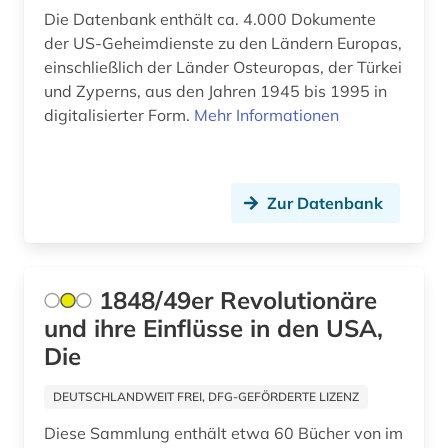
Die Datenbank enthält ca. 4.000 Dokumente
england (3)
der US-Geheimdienste zu den Ländern Europas,
einschließlich der Länder Osteuropas, der Türkei
englisch (2)
und Zyperns, aus den Jahren 1945 bis 1995 in
enteignung (2)
digitalisierter Form.
Mehr Informationen
entnazifizierung (1)
entscheidsammlung (1)
Zur Datenbank
entscheidung (1)
entscheidungssammlung (1)
1848/49er Revolutionäre
enzyklopädie (9)
und ihre Einflüsse in den USA,
Die
epigraphik (8)
DEUTSCHLANDWEIT FREI, DFG-GEFÖRDERTE LIZENZ
erinnerung (1)
Diese Sammlung enthält etwa 60 Bücher von im
erster weltkrieg (4)