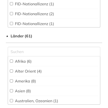
FID-Nationallizenz (1)
arbeitsrecht (3)
FID-Nationallizenz (2)
architektur (2)
FID-Nationallizenz (1)
archiv (10)
frei verfügbar (76)
Länder (61)
▲
archäologie (2)
Nationallizenz (1)
argentinien (1)
Nationallizenz (8)
aristoteles (3)
Afrika (6)
Nationallizenz-Login für registrierte
Einzelpersonen (1)
armenfürsorge (1)
Alter Orient (4)
Nationallizenz-Login für registrierte
armenien (2)
Amerika (8)
Einzelpersonen (8)
arzneimittel (1)
Asien (8)
Nationallizenz-Login für registrierte
Einzelpersonen (1)
asien (2)
Australien, Ozeanien (1)
Nationallizenz-Login für registrierte