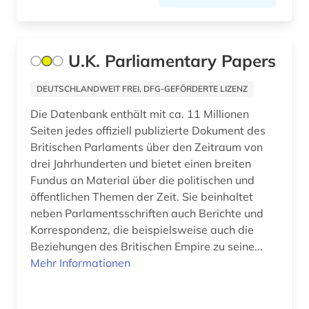
geistesleben (3)
geisteswissenschaften (2)
U.K. Parliamentary Papers
gender (1)
DEUTSCHLANDWEIT FREI, DFG-GEFÖRDERTE LIZENZ
generalkapitel (1)
Die Datenbank enthält mit ca. 11 Millionen
genf (1)
Seiten jedes offiziell publizierte Dokument des
Britischen Parlaments über den Zeitraum von
geowissenschaften (1)
drei Jahrhunderten und bietet einen breiten
germanistik (2)
Fundus an Material über die politischen und
öffentlichen Themen der Zeit. Sie beinhaltet
gesamtausgabe (2)
neben Parlamentsschriften auch Berichte und
Korrespondenz, die beispielsweise auch die
geschiche 1986-2000 (1)
Beziehungen des Britischen Empire zu seine...
Mehr Informationen
geschichte (79)
geschichte &lt;1493-1878&gt; (1)