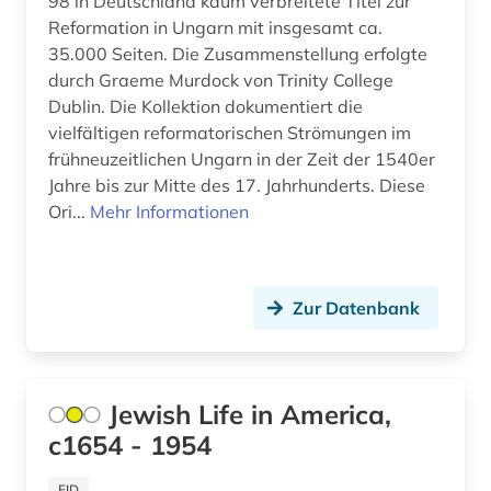
98 in Deutschland kaum verbreitete Titel zur
besatzung (1)
Palaestina (1)
Reformation in Ungarn mit insgesamt ca.
35.000 Seiten. Die Zusammenstellung erfolgte
beschluss (1)
Polen (8)
durch Graeme Murdock von Trinity College
besetzung (1)
Dublin. Die Kollektion dokumentiert die
Rheinland-Pfalz (1)
vielfältigen reformatorischen Strömungen im
bibel (2)
Roemisches Reich (2)
frühneuzeitlichen Ungarn in der Zeit der 1540er
Jahre bis zur Mitte des 17. Jahrhunderts. Diese
bibliografie (3)
Russland, Sowjetunion (6)
Ori...
Mehr Informationen
bibliografie 1945 (1)
Saarland (1)
bibliographie (8)
Sachsen (6)
Zur Datenbank
bibliographie 1570-1732 (1)
Schleswig-Holstein (1)
bibliothek (3)
Schweden (3)
Jewish Life in America,
bildarchiv (1)
Schweiz (5)
c1654 - 1954
bildliche darstellung (1)
Serbien (1)
FID