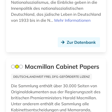
Nationalsozialismus, die Einblicke geben in die
ddr (2)
Innenpolitik des nationalsozialistischen
Deutschland, das jüdische Leben in Deutschland
demotisch (2)
von 1933 bis in die N...
Mehr Informationen
deportation (1)
design (1)
Zur Datenbank
dessau (1)
deutsch (4)
Macmillan Cabinet Papers
deutscher idealismus (1)
DEUTSCHLANDWEIT FREI, DFG-GEFÖRDERTE LIZENZ
deutschland (43)
Die Sammlung enthält über 30.000 Seiten von
deutschland (ddr) (2)
Originaldokumenten aus der Regierungszeit des
britischen Premierministers Harold Macmillan.
deutschland (ddr). ministerium für
staatssicherheit (1)
Unter anderem enthält die Sammlung alle
Kabinettsentscheidungen und Memoranda,