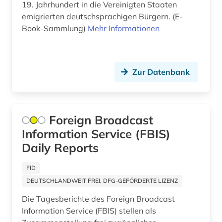
19. Jahrhundert in die Vereinigten Staaten
emigrierten deutschsprachigen Bürgern. (E-
erzdiözese münchen und freising (1)
Book-Sammlung)
Mehr Informationen
erzkanzler (1)
ethnosoziologie (1)
Zur Datenbank
europa (14)
europäische union (4)
Foreign Broadcast
euthanasie (1)
Information Service (FBIS)
evangelische theologie (1)
Daily Reports
exil (2)
FID
exponat (1)
DEUTSCHLANDWEIT FREI, DFG-GEFÖRDERTE LIZENZ
Die Tagesberichte des Foreign Broadcast
expressionismus (1)
Information Service (FBIS) stellen als
fachsprache (1)