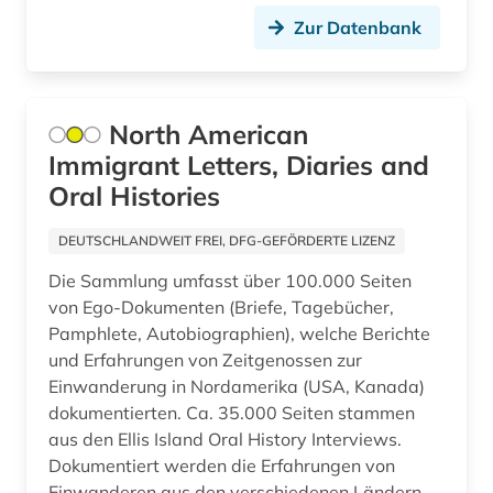
böhmen (1)
Zur Datenbank
bürgerrechtsbewegung (1)
bürgerschaft (1)
North American
calvin (1)
Immigrant Letters, Diaries and
Oral Histories
calvin, jean | theologe; reformator (1)
DEUTSCHLANDWEIT FREI, DFG-GEFÖRDERTE LIZENZ
carl de (1)
Die Sammlung umfasst über 100.000 Seiten
cd-rom (2)
von Ego-Dokumenten (Briefe, Tagebücher,
Pamphlete, Autobiographien), welche Berichte
chemie (5)
und Erfahrungen von Zeitgenossen zur
china (2)
Einwanderung in Nordamerika (USA, Kanada)
dokumentierten. Ca. 35.000 Seiten stammen
christentum (4)
aus den Ellis Island Oral History Interviews.
Dokumentiert werden die Erfahrungen von
christliche existenz (1)
Einwanderen aus den verschiedenen Ländern,