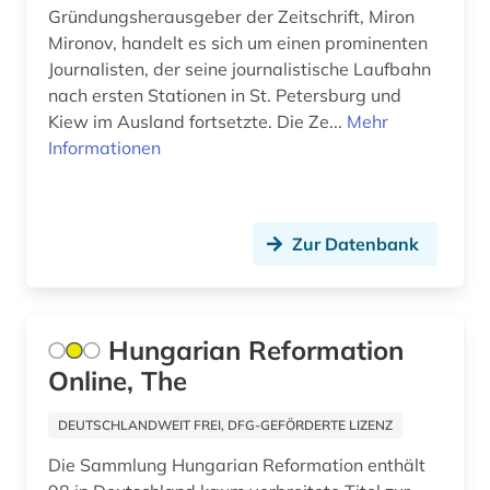
baden-württemberg (1)
Gründungsherausgeber der Zeitschrift, Miron
Korea (1)
Mironov, handelt es sich um einen prominenten
balkanromanistik (1)
Litauen (1)
Journalisten, der seine journalistische Laufbahn
nach ersten Stationen in St. Petersburg und
baltikum (1)
Mecklenburg-Vorpommern (1)
Kiew im Ausland fortsetzte. Die Ze...
Mehr
barock (1)
Informationen
Mittelamerika (3)
barth, karl | theologe; hochschullehrer (2)
Niederlande (3)
baurecht (1)
Niedersachsen (1)
Zur Datenbank
bayern (1)
Norwegen (2)
befestigung (1)
Oesterreich (12)
Hungarian Reformation
belgien (1)
Online, The
Ostasien (2)
bericht (1)
Osteuropa (9)
DEUTSCHLANDWEIT FREI, DFG-GEFÖRDERTE LIZENZ
berlin (2)
Die Sammlung Hungarian Reformation enthält
Ostmitteleuropa (3)