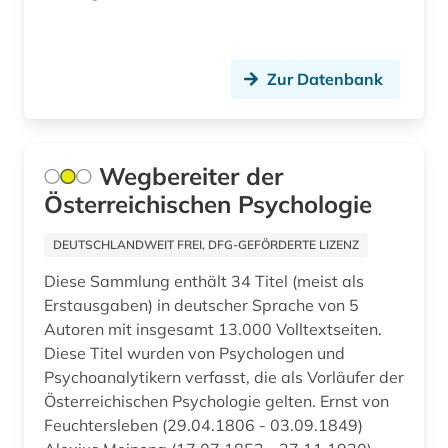
geschichte 1275-1504 (1)
geschichte 1298-1810 (1)
Zur Datenbank
geschichte 1300-1600 (1)
geschichte 1356-1800 (1)
Wegbereiter der
geschichte 1400-1700 (1)
Österreichischen Psychologie
geschichte 1420-1600 (1)
DEUTSCHLANDWEIT FREI, DFG-GEFÖRDERTE LIZENZ
geschichte 1450-1800 (1)
Diese Sammlung enthält 34 Titel (meist als
Erstausgaben) in deutscher Sprache von 5
geschichte 1480-1900 (1)
Autoren mit insgesamt 13.000 Volltextseiten.
geschichte 1485-1788 (1)
Diese Titel wurden von Psychologen und
Psychoanalytikern verfasst, die als Vorläufer der
geschichte 1500 – 1800 (1)
Österreichischen Psychologie gelten. Ernst von
Feuchtersleben (29.04.1806 - 03.09.1849)
geschichte 1500-1700 (1)