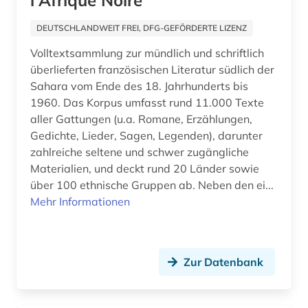
l'Afrique Noire
frauen (1)
DEUTSCHLANDWEIT FREI, DFG-GEFÖRDERTE LIZENZ
frauenbewegung (5)
Volltextsammlung zur mündlich und schriftlich
frauenforschung (1)
überlieferten französischen Literatur südlich der
Sahara vom Ende des 18. Jahrhunderts bis
frauenfrage (2)
1960. Das Korpus umfasst rund 11.000 Texte
freier deutscher gewerkschaftsbund (1)
aller Gattungen (u.a. Romane, Erzählungen,
Gedichte, Lieder, Sagen, Legenden), darunter
freiwilliger (1)
zahlreiche seltene und schwer zugängliche
Materialien, und deckt rund 20 Länder sowie
freizeit (1)
über 100 ethnische Gruppen ab. Neben den ei...
Mehr Informationen
friede (1)
friedenssicherung (1)
friedenstheologie (1)
Zur Datenbank
friedensvertrag (1)