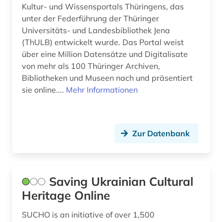
quelle (2)
Kultur- und Wissensportals Thüringens, das
unter der Federführung der Thüringer
regensburg (1)
Universitäts- und Landesbibliothek Jena
(ThULB) entwickelt wurde. Das Portal weist
regionalgeschichte (1)
über eine Million Datensätze und Digitalisate
rheinland (1)
von mehr als 100 Thüringer Archiven,
Bibliotheken und Museen nach und präsentiert
sachsen (1)
sie online....
Mehr Informationen
sammlung (1)
schloss belvedere (wien) (1)
Zur Datenbank
schriftdenkmal (1)
schweden (9)
Saving Ukrainian Cultural
stadtgestaltung (1)
Heritage Online
stadtsanierung (1)
SUCHO is an initiative of over 1,500