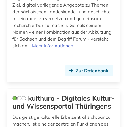
molukker (1)
Ziel, digital vorliegende Angebote zu Themen
der sächsischen Landeskunde- und geschichte
mühle (4)
miteinander zu vernetzen und gemeinsam
münze (1)
recherchierbar zu machen. Gemäß seinem
Namen - einer Kombination aus der Abkürzung
niederlande (3)
für Sachsen und dem Begriff Forum - versteht
sich da...
Mehr Informationen
niedersachsen (1)
niedersorbisch (1)
norwegen (4)
Zur Datenbank
nürnberg (1)
pazifikregion (1)
kulthura - Digitales Kultur-
und Wissensportal Thüringens
polen (4)
portal (1)
Das geistige kulturelle Erbe zentral sichtbar zu
machen, ist eine der zentralen Funktionen des