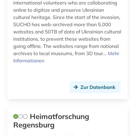
stettin (1)
international volunteers who are collaborating
online to digitize and preserve Ukrainian
städtebau (1)
cultural heritage. Since the start of the invasion,
SUCHO has web-archived more than 5,000
südholland (1)
websites and 50TB of data of Ukrainian cultural
institutions, to prevent these websites from
thüringen (2)
going offline. The websites range from national
ukraine (1)
archives to local museums, from 3D tour...
Mehr
Informationen
unesco (1)
uppsala (1)
Zur Datenbank
urkunde (1)
västmanland (1)
website (1)
Heimatforschung
Regensburg
welterbe (1)