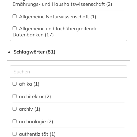
Ernährungs- und Haushaltswissenschaft (2)
Allgemeine Naturwissenschaft (1)
Allgemeine und fachübergreifende
Datenbanken (17)
Allgemeine und vergleichende Sprach- und
Schlagwörter (81)
▲
Literaturwissenschaft. Indogermanistik.
Außereuropäische Sprachen und Literaturen (0)
Anglistik. Amerikanistik (0)
afrika (1)
Arabistik / Islamwissenschaft (0)
architektur (2)
Archäologie (5)
Architektur, Bauingenieur- und
archiv (1)
Vermessungswesen (4)
archäologie (2)
Biologie, Biotechnologie (0)
authentizität (1)